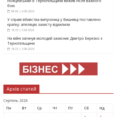
поліцейський із Тернопільщини вижив після важкого
бою
08:00 | 6.08.2026
У справі вбивства випускниці у Вишнівці поставлено
крапку: апеляцію захисту відхилили
18:35 | 5.08.2026
На війні загинув молодий захисник Дмитро Березко з
Тернопільщини
18:23 | 5.08.2026
Архів статей
Серпень 2026
Пн
Вт
Ср
Чт
Пт
Сб
Нд