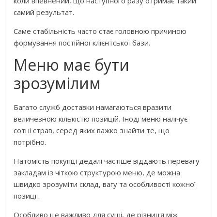
коли впевнений, що наступного разу отримає такий
самий результат.
Саме стабільність часто стає головною причиною
формування постійної клієнтської бази.
Меню має бути
зрозумілим
Багато служб доставки намагаються вразити
величезною кількістю позицій. Іноді меню налічує
сотні страв, серед яких важко знайти те, що
потрібно.
Натомість покупці дедалі частіше віддають перевагу
закладам із чіткою структурою меню, де можна
швидко зрозуміти склад, вагу та особливості кожної
позиції.
Особливо це важливо для суші, де різниця між