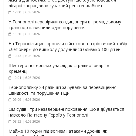
лікарні запрацював сучасний рентген-кабінет
12:00 | 6.08.2026
У Тернополі перевірили кондиціонери в громадському
транспорті: виявили одне порушення
11:30 | 6.08.2026
На Тернопільщині провели військово-патріотичний табір
«Легіонер»: до вишколу долучилися близько 100 дітей
10:43 | 6.08.2026
Шестеро потерпілих унаслідок страшної аварії в
Кременці
10:01 | 6.08.2026
Тернополянку 24 рази штрафували за перевищення
швидкості та порушення ПДР
09:09 | 6.08.2026
Сім судів і три незавершені поховання: що відбувається
навколо Пантеону Героїв у Тернополі
08:33 | 6.08.2026
Майже 10 годин під вогнем і атаками дронів: як