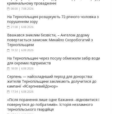
кримінальному провадженні
08:00 | 7.08.2026
На Тернопільщині розшукують 72-річного чоловіка з
порушенням зору
21:08 | 6.08.2026
Вважався зниклим безвісти, – Ангелом додому
повертається захисник Михайло Скоробогатий з
Тернопільщини
19:32 | 6.08.2026
На Тернопільщині через посуху обмежили забір води
для окремих підприємств
18:00 | 6.08.2026
Серпень — найскладніший період для донорства:
жителів Тернопільщини закликають долучитися до
кампанії «ЯСерпневийДонор»
17:34 | 6.08.2026
«Після поранення лише одне бажання –відновитися і
повернутися до побратимів». Історія незламного
тернопільського гвардійця