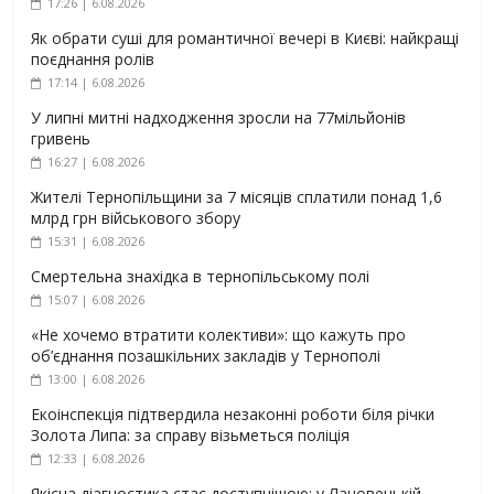
17:26 | 6.08.2026
Як обрати суші для романтичної вечері в Києві: найкращі
поєднання ролів
17:14 | 6.08.2026
У липні митні надходження зросли на 77мільйонів
гривень
16:27 | 6.08.2026
Жителі Тернопільщини за 7 місяців сплатили понад 1,6
млрд грн військового збору
15:31 | 6.08.2026
Смертельна знахідка в тернопільському полі
15:07 | 6.08.2026
«Не хочемо втратити колективи»: що кажуть про
об’єднання позашкільних закладів у Тернополі
13:00 | 6.08.2026
Екоінспекція підтвердила незаконні роботи біля річки
Золота Липа: за справу візьметься поліція
12:33 | 6.08.2026
Якісна діагностика стає доступнішою: у Лановецькій