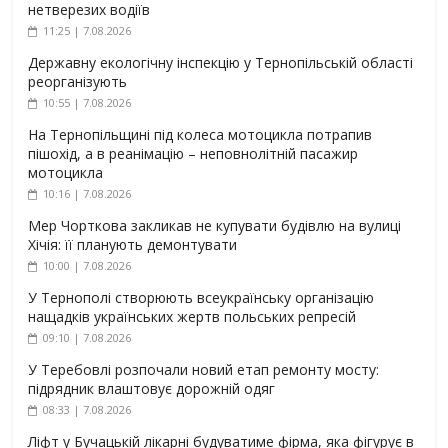
нетверезих водіїв
11:25 | 7.08.2026
Державну екологічну інспекцію у Тернопільській області
реорганізують
10:55 | 7.08.2026
На Тернопільщині під колеса мотоцикла потрапив
пішохід, а в реанімацію – неповнолітній пасажир
мотоцикла
10:16 | 7.08.2026
Мер Чорткова закликав не купувати будівлю на вулиці
Хічія: її планують демонтувати
10:00 | 7.08.2026
У Тернополі створюють всеукраїнську організацію
нащадків українських жертв польських репресій
09:10 | 7.08.2026
У Теребовлі розпочали новий етап ремонту мосту:
підрядник влаштовує дорожній одяг
08:33 | 7.08.2026
Ліфт у Бучацькій лікарні будуватиме фірма, яка фігурує в