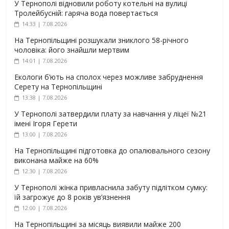
У Тернополі відновили роботу котельні на вулиці
Тролейбусній: гаряча вода повертається
14:33 | 7.08.2026
На Тернопільщині розшукали зниклого 58-річного
чоловіка: його знайшли мертвим
14:01 | 7.08.2026
Екологи б’ють на сполох через можливе забруднення
Серету на Тернопільщині
13:38 | 7.08.2026
У Тернополі затвердили плату за навчання у ліцеї №21
імені Ігоря Герети
13:00 | 7.08.2026
На Тернопільщині підготовка до опалювального сезону
виконана майже на 60%
12:30 | 7.08.2026
У Тернополі жінка привласнила забуту підлітком сумку:
їй загрожує до 8 років ув’язнення
12:00 | 7.08.2026
На Тернопільщині за місяць виявили майже 200