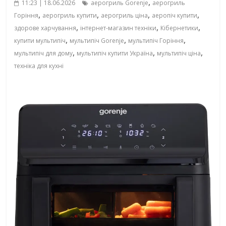
,
11:23 | 18.06.2026
аерогриль Gorenje
аерогриль
,
,
,
,
Горіння
аерогриль купити
аерогриль ціна
аеропіч купити
,
,
,
здорове харчування
інтернет-магазин техніки
Кібернетики
,
,
,
купити мультипіч
мультипіч Gorenje
мультипіч Горіння
,
,
,
мультипіч для дому
мультипіч купити Україна
мультипіч ціна
техніка для кухні