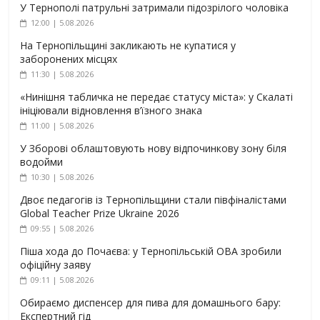
У Тернополі патрульні затримали підозрілого чоловіка
12:00 | 5.08.2026
На Тернопільщині закликають не купатися у
заборонених місцях
11:30 | 5.08.2026
«Нинішня табличка не передає статусу міста»: у Скалаті
ініціювали відновлення в’їзного знака
11:00 | 5.08.2026
У Зборові облаштовують нову відпочинкову зону біля
водойми
10:30 | 5.08.2026
Двоє педагогів із Тернопільщини стали півфіналістами
Global Teacher Prize Ukraine 2026
09:55 | 5.08.2026
Піша хода до Почаєва: у Тернопільській ОВА зробили
офіційну заяву
09:11 | 5.08.2026
Обираємо диспенсер для пива для домашнього бару:
Експертний гід