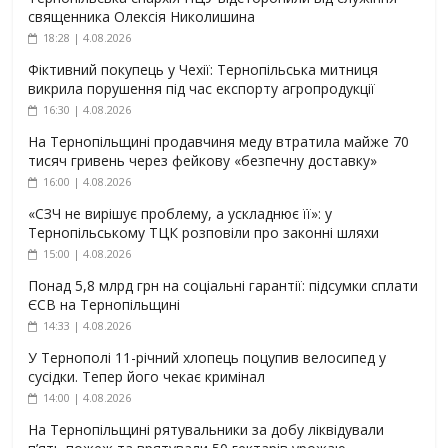
священника Олексія Николишина
18:28 | 4.08.2026
Фіктивний покупець у Чехії: Тернопільська митниця
викрила порушення під час експорту агропродукції
16:30 | 4.08.2026
На Тернопільщині продавчиня меду втратила майже 70
тисяч гривень через фейкову «безпечну доставку»
16:00 | 4.08.2026
«СЗЧ не вирішує проблему, а ускладнює її»: у
Тернопільському ТЦК розповіли про законні шляхи
15:00 | 4.08.2026
Понад 5,8 млрд грн на соціальні гарантії: підсумки сплати
ЄСВ на Тернопільщині
14:33 | 4.08.2026
У Тернополі 11-річний хлопець поцупив велосипед у
сусідки. Тепер його чекає кримінал
14:00 | 4.08.2026
На Тернопільщині рятувальники за добу ліквідували