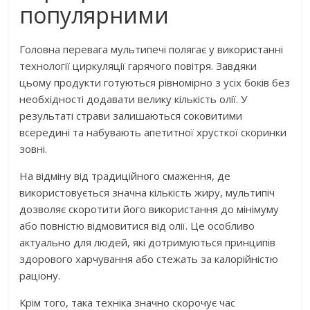
популярними
Головна перевага мультипечі полягає у використанні
технології циркуляції гарячого повітря. Завдяки
цьому продукти готуються рівномірно з усіх боків без
необхідності додавати велику кількість олії. У
результаті страви залишаються соковитими
всередині та набувають апетитної хрусткої скоринки
зовні.
На відміну від традиційного смаження, де
використовується значна кількість жиру, мультипіч
дозволяє скоротити його використання до мінімуму
або повністю відмовитися від олії. Це особливо
актуально для людей, які дотримуються принципів
здорового харчування або стежать за калорійністю
раціону.
Крім того, така техніка значно скорочує час