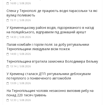
16:00 | 5.08.2026
Спека у Тернополі: де працюють водні парасольки та які
вулиці поливають
15:11 | 5.08.2026
У Кременецькому районі водія, підозрюваного в наїзді
на поліцейського, відправили під домашній арешт
14:33 | 5.08.2026
Палав комбайн і горіли поля: за добу рятувальники
Тернопільщини ліквідували вісім пожеж
14:00 | 5.08.2026
Тернопільщина втратила захисника Володимира Вельму
13:14 | 5.08.2026
У Кременці сталася ДТП: рятувальники деблокували
потерпілого з понівеченого автомобіля
13:09 | 5.08.2026
На Тернопільщині чоловік незаконно виловив рибу на
понад 220 тисяч гривень
12:33 | 5.08.2026