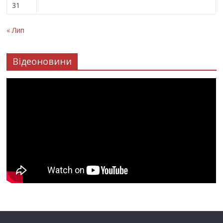
31
« Лип
Відеоновини