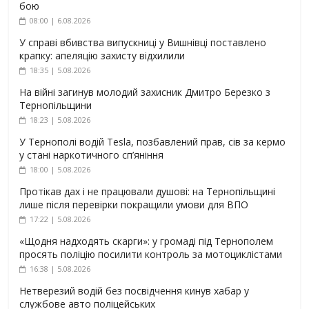
бою
08:00 | 6.08.2026
У справі вбивства випускниці у Вишнівці поставлено
крапку: апеляцію захисту відхилили
18:35 | 5.08.2026
На війні загинув молодий захисник Дмитро Березко з
Тернопільщини
18:23 | 5.08.2026
У Тернополі водій Tesla, позбавлений прав, сів за кермо
у стані наркотичного сп’яніння
18:00 | 5.08.2026
Протікав дах і не працювали душові: на Тернопільщині
лише після перевірки покращили умови для ВПО
17:22 | 5.08.2026
«Щодня надходять скарги»: у громаді під Тернополем
просять поліцію посилити контроль за мотоциклістами
16:38 | 5.08.2026
Нетверезий водій без посвідчення кинув хабар у
службове авто поліцейських