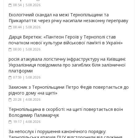
08:54 | 5.08.2026
Екологічний скандал на межі Тернопільщини та
Прикарпаття: через річку насипали незаконну переправу
08:44 | 5.08.2026
Дарця Веретюк: «Пантеон Героїв у Тернополі став
початком нової культури військової пам’яті в Україні»
08:00 | 5.08.2026
росія атакувала логістичну інфраструктуру на Київщині:
Укрзалізниця повідомила про загиблих біля залізничної
платформи
07:59 | 5.08.2026
Захисник з Тернопільщини Петро Федів повертається до
рідного дому «на щиті»
20:28 | 4.08.2026
Тернопільщина в скорботі: на щиті повертається воїн
Володимир Паламарчук
19:17 | 4.08.2026
За непослух і порушення канонічного порядку:
Тернопільська єпархія ПЦУ відсторонили від служіння