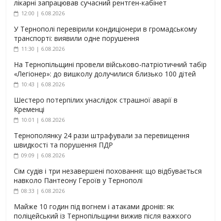
лікарні запрацював сучасний рентген-кабінет
12:00 | 6.08.2026
У Тернополі перевірили кондиціонери в громадському
транспорті: виявили одне порушення
11:30 | 6.08.2026
На Тернопільщині провели військово-патріотичний табір
«Легіонер»: до вишколу долучилися близько 100 дітей
10:43 | 6.08.2026
Шестеро потерпілих унаслідок страшної аварії в
Кременці
10:01 | 6.08.2026
Тернополянку 24 рази штрафували за перевищення
швидкості та порушення ПДР
09:09 | 6.08.2026
Сім судів і три незавершені поховання: що відбувається
навколо Пантеону Героїв у Тернополі
08:33 | 6.08.2026
Майже 10 годин під вогнем і атаками дронів: як
поліцейський із Тернопільщини вижив після важкого