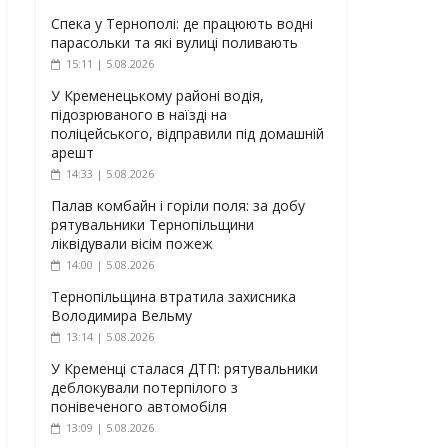
Спека у Тернополі: де працюють водні
парасольки та які вулиці поливають
15:11 | 5.08.2026
У Кременецькому районі водія,
підозрюваного в наїзді на
поліцейського, відправили під домашній
арешт
14:33 | 5.08.2026
Палав комбайн і горіли поля: за добу
рятувальники Тернопільщини
ліквідували вісім пожеж
14:00 | 5.08.2026
Тернопільщина втратила захисника
Володимира Вельму
13:14 | 5.08.2026
У Кременці сталася ДТП: рятувальники
деблокували потерпілого з
понівеченого автомобіля
13:09 | 5.08.2026