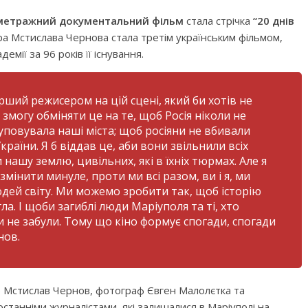
етражний документальний фільм
стала стрічка
“20 днів
ра Мстислава Чернова стала третім українським фільмом,
мії за 96 років її існування.
рший режисером на цій сцені, який би хотів не
 змогу обміняти це на те, щоб Росія ніколи не
куповувала наші міста; щоб росіяни не вбивали
країни. Я б віддав це, аби вони звільнили всіх
 нашу землю, цивільних, які в їхніх тюрмах. Але я
змінити минуле, проти ми всі разом, ви і я, ми
дей світу. Ми можемо зробити так, щоб історію
. І щоби загиблі люди Маріуполя та ті, хто
и не забули. Тому що кіно формує спогади, спогади
нов.
ер Мстислав Чернов, фотограф Євген Малолєтка та
станніми журналістами, які залишалися в Маріуполі на