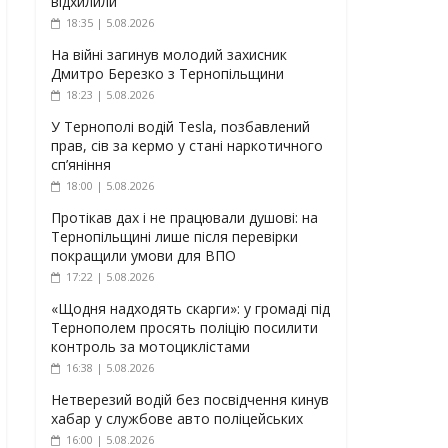
відхилили
18:35 | 5.08.2026
На війні загинув молодий захисник
Дмитро Березко з Тернопільщини
18:23 | 5.08.2026
У Тернополі водій Tesla, позбавлений
прав, сів за кермо у стані наркотичного
сп’яніння
18:00 | 5.08.2026
Протікав дах і не працювали душові: на
Тернопільщині лише після перевірки
покращили умови для ВПО
17:22 | 5.08.2026
«Щодня надходять скарги»: у громаді під
Тернополем просять поліцію посилити
контроль за мотоциклістами
16:38 | 5.08.2026
Нетверезий водій без посвідчення кинув
хабар у службове авто поліцейських
16:00 | 5.08.2026