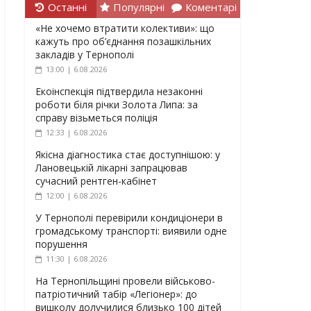
Останні
Популярні
Коментарі
«Не хочемо втратити колективи»: що
кажуть про об’єднання позашкільних
закладів у Тернополі
13:00 | 6.08.2026
Екоінспекція підтвердила незаконні
роботи біля річки Золота Липа: за
справу візьметься поліція
12:33 | 6.08.2026
Якісна діагностика стає доступнішою: у
Лановецькій лікарні запрацював
сучасний рентген-кабінет
12:00 | 6.08.2026
У Тернополі перевірили кондиціонери в
громадському транспорті: виявили одне
порушення
11:30 | 6.08.2026
На Тернопільщині провели військово-
патріотичний табір «Легіонер»: до
вишколу долучилися близько 100 дітей