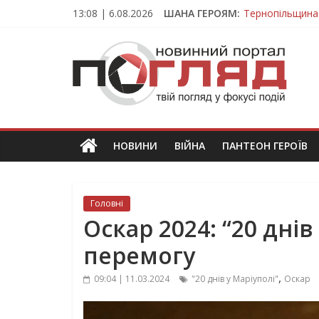
Skip
13:08 | 6.08.2026
ШАНА ГЕРОЯМ:
Тернопільщина
to
Захисник з Тер
content
ПОГЛЯД
Тернопільщина 
Під час викона
На війні загин
Новини
Тернополя.
Тернопільські
новини
НОВИНИ
ВІЙНА
ПАНТЕОН ГЕРОЇВ
та
події
Головні
Оскар 2024: “20 днів
перемогу
,
09:04 | 11.03.2024
"20 днів у Маріуполі"
Оскар