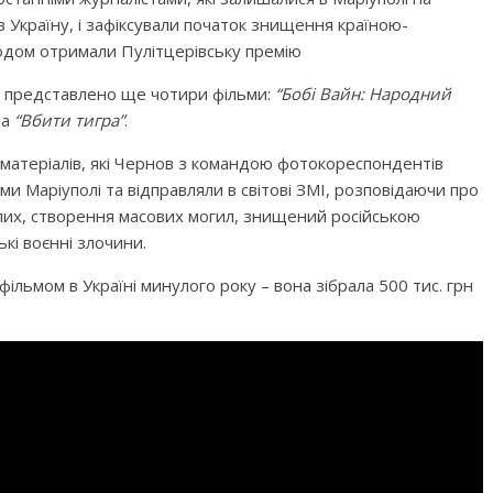
 Україну, і зафіксували початок знищення країною-
годом отримали Пулітцерівську премію
уло представлено ще чотири фільми:
“Бобі Вайн: Народний
та
“Вбити тигра”
.
 матеріалів, які Чернов з командою фотокореспондентів
и Маріуполі та відправляли в світові ЗМІ, розповідаючи про
ослих, створення масових могил, знищений російською
кі воєнні злочини.
ільмом в Україні минулого року – вона зібрала 500 тис. грн