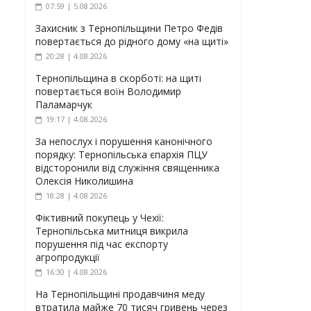
07:59 | 5.08.2026
Захисник з Тернопільщини Петро Федів
повертається до рідного дому «на щиті»
20:28 | 4.08.2026
Тернопільщина в скорботі: на щиті
повертається воїн Володимир
Паламарчук
19:17 | 4.08.2026
За непослух і порушення канонічного
порядку: Тернопільська єпархія ПЦУ
відсторонили від служіння священника
Олексія Николишина
18:28 | 4.08.2026
Фіктивний покупець у Чехії:
Тернопільська митниця викрила
порушення під час експорту
агропродукції
16:30 | 4.08.2026
На Тернопільщині продавчиня меду
втратила майже 70 тисяч гривень через