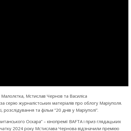
 Малолєтка, Мстислав Чернов та Василіса
а серію журналістських матеріалів про облогу Маріуполя.
 розслідування та фільм “20 днів у Маріуполі”.
итанського Оскара” – кінопремії BAFTA і приз глядацьких
початку 2024 року Мстислава Чернова відзначили премією