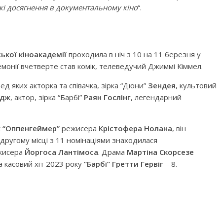
кі досягнення в документальному кіно
“.
ької кіноакадемії
проходила в ніч з 10 на 11 березня у
монії вчетверте став комік, телеведучий Джиммі Кіммел.
ед яких акторка та співачка, зірка “Дюни”
Зендея
, культовий
йдж
, актор, зірка “Барбі”
Раян Гослінг
, легендарний
к
“Оппенгеймер”
режисера
Крістофера Нолана
, він
 другому місці з 11 номінаціями знаходилася
жисера
Йоргоса Лантімоса
. Драма
Мартіна Скорсезе
а касовий хіт 2023 року
“Барбі” Гретти Гервіг
– 8.