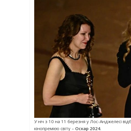
У ніч з 10 на 11 березня у Лос-Анджелесі в
кінопремією світу –
Оскар 2024
.