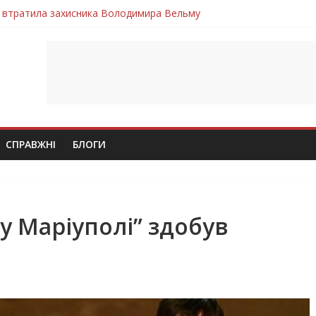
 втратила захисника Володимира Вельму
нопільщини Петро Федів повертається до рідного дому «на щиті»
в скорботі: на щиті повертається воїн Володимир Паламарчук
ння бойового завдання загинув захисник Юрій Пушкар з Тернопі
ув молодий захисник Дмитро Березко з Тернопільщини
СПРАВЖНІ
БЛОГИ
 у Маріуполі” здобув