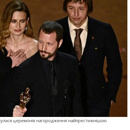
ідбулася церемонія нагородження найпрестижнішою