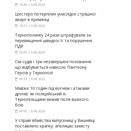
10:43 | 6.08.2026
Шестеро потерпілих унаслідок страшної
аварії в Кременці
10:01 | 6.08.2026
Тернополянку 24 рази штрафували за
перевищення швидкості та порушення
ПДР
09:09 | 6.08.2026
Сім судів і три незавершені поховання:
що відбувається навколо Пантеону
Героїв у Тернополі
08:33 | 6.08.2026
Майже 10 годин під вогнем і атаками
дронів: як поліцейський із
Тернопільщини вижив після важкого
бою
08:00 | 6.08.2026
У справі вбивства випускниці у Вишнівці
поставлено крапку: апеляцію захисту