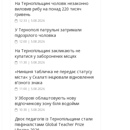
На Тернопільщині чоловік незаконно
виловив рибу на понад 220 тисяч
гривень
12:33 | 5.08.2026
У Тернополі патрульні затримали
підозрілого чоловіка
12:00 | 5.08.2026
На Тернопільщині закликають не
купатися у заборонених місцях
11:30 | 5.08.2026
«Нинішня табличка не передає статусу
міста»: у Скалаті ініціювали відновлення
в’їзного знака
11:00 | 5.08.2026
У Зборові облаштовують нову
відпочинкову зону біля водойми
10:30 | 5.08.2026
Двоє педагогів із Тернопільщини стали
півфіналістами Global Teacher Prize
Ukraine 2026