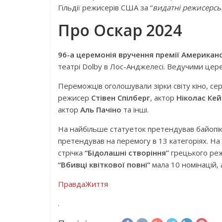
Гільдії режисерів США за “
видатні режисерсь
Про Оскар 2024
96-а церемонія вручення премії Американс
театрі Dolby в Лос-Анджелесі. Ведучими цере
Переможців оголошували зірки світу кіно, сер
режисер
Стівен Спілберг
, актор
Ніколас Ке
актор
Аль Пачіно
та інші.
На найбільше статуеток претендував байопі
претендував на перемогу в 13 категоріях. На
стрічка
“Бідолашні створіння”
грецького ре
“Вбивці квіткової повні”
мала 10 номінацій, 
ПравдаЖиття
.