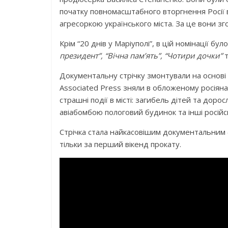
початку повномасштабного вторгнення Росії в
агресоркою українського міста. За це вони з
Крім “20 днів у Маріуполі”, в цій номінації б
президент”, “Вічна пам’ять”, “Чотири дочки”
Документальну стрічку змонтували на основі
Associated Press зняли в обложеному росіянам
страшні події в місті: загибель дітей та дор
авіабомбою пологовий будинок та інші російсь
Стрічка стала найкасовішим документальним ф
тільки за перший вікенд прокату.