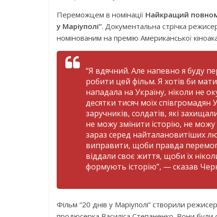
Переможцем в номінації
Найкращий повном
у Маріуполі”
. Документальна стрічка режисе
номінованим на премію Американської кіноакаде
“Я вдячний. Але напевно я буду пе
робити цей фільм. Я хотів би мати
нападала на Україну, ніколи не о
десятки тисяч моїх співгромадян У
заручників, солдатів, які захищали
не можу змінити історію, не можу 
зараз серед найталановитіших лю
виправити, щоби правда перемогла
віддали своє життя, щоби їх нікол
формують історію”, — сказав Чер
Фільм “20 днів у Маріуполі” створили режис
продюсерка Василіса Степаненко. Вони були о