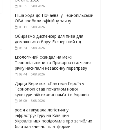
09:55 | 5.08.2026
Піша хода до Почаєва: у Тернопільській
ОВА зробили офіційну заяву
09:11 | 5.08.2026
Обираємо диспенсер для пива для
домашнього бару: Експертний гід
08:54 | 5.08.2026
Екологічний скандал на межі
Тернопільщини та Прикарпаття: через
річку насипали незаконну переправу
08:44 | 5.08.2026
Дарця Веретюк: «Пантеон Героїв у
Тернополі став початком нової
культури військової пам’яті в Україні»
08:00 | 5.08.2026
росія атакувала логістичну
інфраструктуру на Київщині:
Укрзалізниця повідомила про загиблих
біля залізничної платформи