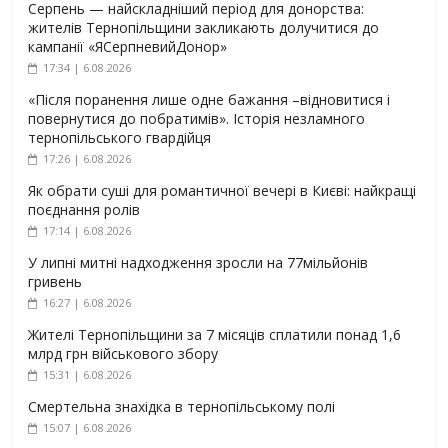
Серпень — найскладніший період для донорства:
жителів Тернопільщини закликають долучитися до
кампанії «ЯСерпневийДонор»
17:34 | 6.08.2026
«Після поранення лише одне бажання –відновитися і
повернутися до побратимів». Історія незламного
тернопільського гвардійця
17:26 | 6.08.2026
Як обрати суші для романтичної вечері в Києві: найкращі
поєднання ролів
17:14 | 6.08.2026
У липні митні надходження зросли на 77мільйонів
гривень
16:27 | 6.08.2026
Жителі Тернопільщини за 7 місяців сплатили понад 1,6
млрд грн військового збору
15:31 | 6.08.2026
Смертельна знахідка в тернопільському полі
15:07 | 6.08.2026