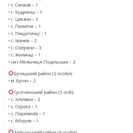
• с. Сапанів – 1
• с. Кудринці – 1
• с. Цигани – 3
• с. Пилипче – 1
• с. Пищатинці – 1
• с. Іванків – 2
• с. Озеряни – 3
• с. Жилинці – 1
• смт Мельниця-Подільська – 2
Бучацький район (2 особи):
• м. Бучач – 2
Гусятинський район (5 осіб):
• с. Хлопівка – 2
• с. Сорока – 1
• с. Перемилів – 1
• с. Яблунів – 1
Заліщицький район (4 особи):