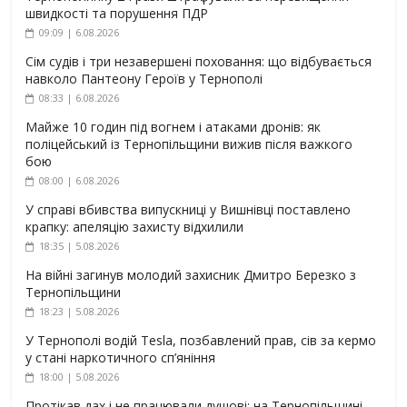
швидкості та порушення ПДР
09:09 | 6.08.2026
Сім судів і три незавершені поховання: що відбувається
навколо Пантеону Героїв у Тернополі
08:33 | 6.08.2026
Майже 10 годин під вогнем і атаками дронів: як
поліцейський із Тернопільщини вижив після важкого
бою
08:00 | 6.08.2026
У справі вбивства випускниці у Вишнівці поставлено
крапку: апеляцію захисту відхилили
18:35 | 5.08.2026
На війні загинув молодий захисник Дмитро Березко з
Тернопільщини
18:23 | 5.08.2026
У Тернополі водій Tesla, позбавлений прав, сів за кермо
у стані наркотичного сп’яніння
18:00 | 5.08.2026
Протікав дах і не працювали душові: на Тернопільщині