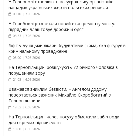
У Тернополі створюють всеукраїнську організацію
нащадків українських жертв польських репресій
09:10 | 7.08.2026
У Теребовлі розпочали новий етап ремонту мосту:
підрядник влаштовує дорожній одяг
08:33 | 7.08.2026
Ліфт у Бучацькій лікарні будуватиме фірма, яка фігурує в
кримінальному провадженні
08:00 | 7.08.2026
На Тернопільщині розшукують 72-річного чоловіка з
порушенням зору
21:08 | 6.08.2026
Вважався зниклим безвісти, – Ангелом додому
повертається захисник Михайло Скоробогатий з
Тернопільщини
19:32 | 6.08.2026
На Тернопільщині через посуху обмежили забір води
для окремих підприємств
18:00 | 6.08.2026