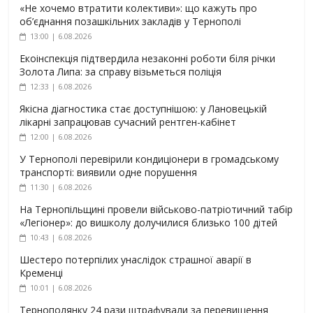
«Не хочемо втратити колективи»: що кажуть про
об’єднання позашкільних закладів у Тернополі
13:00 | 6.08.2026
Екоінспекція підтвердила незаконні роботи біля річки
Золота Липа: за справу візьметься поліція
12:33 | 6.08.2026
Якісна діагностика стає доступнішою: у Лановецькій
лікарні запрацював сучасний рентген-кабінет
12:00 | 6.08.2026
У Тернополі перевірили кондиціонери в громадському
транспорті: виявили одне порушення
11:30 | 6.08.2026
На Тернопільщині провели військово-патріотичний табір
«Легіонер»: до вишколу долучилися близько 100 дітей
10:43 | 6.08.2026
Шестеро потерпілих унаслідок страшної аварії в
Кременці
10:01 | 6.08.2026
Тернополянку 24 рази штрафували за перевищення