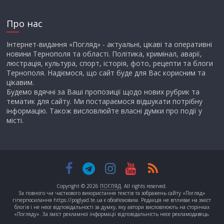
Про нас
Інтернет-видання «Погляд» - актуальні, цікаві та оперативні
новини Тернополя та області. Політика, кримінал, аварії,
люстрація, культура, спорт, історія, фото, рецепти та блоги
Тернополя. Надіємося, що сайт буде для Вас корисним та
цікавим.
Будемо вдячні за Ваші пропозиції щодо нових рубрик та
тематик для сайту. Ми постараємося відшукати потрібну
інформацію. Також висловлюйте власні думки про події у
місті.
Copyright © 2026
ПОГЛЯД
. All rights reserved.
За повного чи часткового використання текстів та зображень сайту «Погляд»
гіперпосилання https://poglyad.te.ua є обов’язковим. Редакція не впливає на зміст
блогів і не несе відповідальності за думку, яку автори висловлюють на сторінках
«Погляду». За зміст рекламної інформації відповідальність несе рекламодавець.