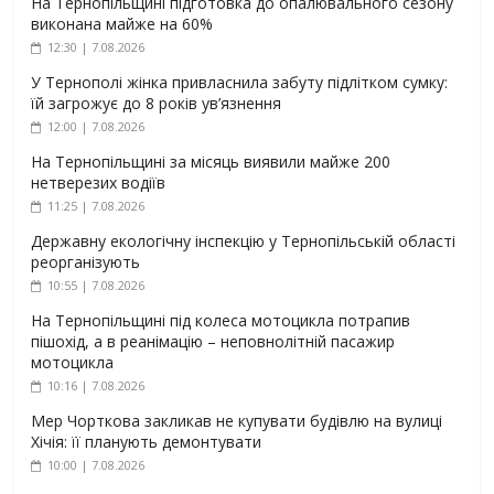
На Тернопільщині підготовка до опалювального сезону
виконана майже на 60%
12:30 | 7.08.2026
У Тернополі жінка привласнила забуту підлітком сумку:
їй загрожує до 8 років ув’язнення
12:00 | 7.08.2026
На Тернопільщині за місяць виявили майже 200
нетверезих водіїв
11:25 | 7.08.2026
Державну екологічну інспекцію у Тернопільській області
реорганізують
10:55 | 7.08.2026
На Тернопільщині під колеса мотоцикла потрапив
пішохід, а в реанімацію – неповнолітній пасажир
мотоцикла
10:16 | 7.08.2026
Мер Чорткова закликав не купувати будівлю на вулиці
Хічія: її планують демонтувати
10:00 | 7.08.2026