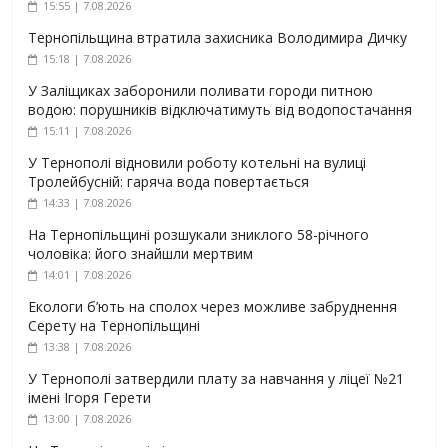
15:55 | 7.08.2026
Тернопільщина втратила захисника Володимира Дичку
15:18 | 7.08.2026
У Заліщиках заборонили поливати городи питною
водою: порушників відключатимуть від водопостачання
15:11 | 7.08.2026
У Тернополі відновили роботу котельні на вулиці
Тролейбусній: гаряча вода повертається
14:33 | 7.08.2026
На Тернопільщині розшукали зниклого 58-річного
чоловіка: його знайшли мертвим
14:01 | 7.08.2026
Екологи б’ють на сполох через можливе забруднення
Серету на Тернопільщині
13:38 | 7.08.2026
У Тернополі затвердили плату за навчання у ліцеї №21
імені Ігоря Герети
13:00 | 7.08.2026