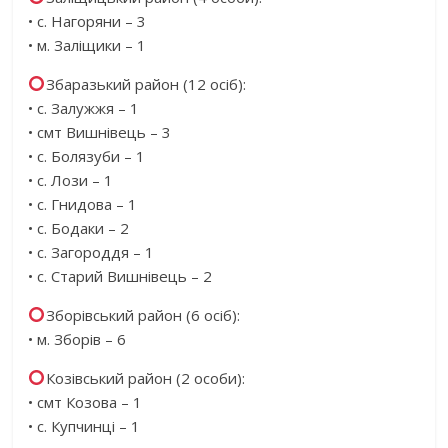
• с. Нагоряни – 3
• м. Заліщики – 1
Збаразький район (12 осіб):
• с. Залужжя – 1
• смт Вишнівець – 3
• с. Болязуби – 1
• с. Лози – 1
• с. Гнидова – 1
• с. Бодаки – 2
• с. Загороддя – 1
• с. Старий Вишнівець – 2
Зборівський район (6 осіб):
• м. Зборів – 6
Козівський район (2 особи):
• смт Козова – 1
• с. Купчинці – 1