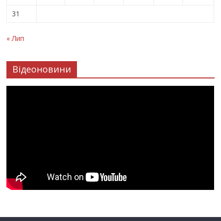
31
« Лип
Відеоновини