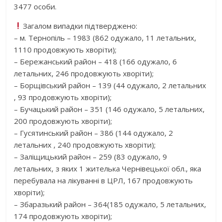
3477 особи.
Загалом випадки підтверджено:
– м. Тернопіль – 1983 (862 одужало, 11 летальних,
1110 продовжують хворіти);
– Бережанський район – 418 (166 одужало, 6
летальних, 246 продовжують хворіти);
– Борщівський район – 139 (44 одужало, 2 летальних
, 93 продовжують хворіти);
– Бучацький район – 351 (146 одужало, 5 летальних,
200 продовжують хворіти);
– Гусятинський район – 386 (144 одужало, 2
летальних , 240 продовжують хворіти);
– Заліщицький район – 259 (83 одужало, 9
летальних, з яких 1 жителька Чернівецької обл., яка
перебувала на лікуванні в ЦРЛ, 167 продовжують
хворіти);
– Збаразький район – 364(185 одужало, 5 летальних,
174 продовжують хворіти);