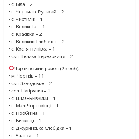
• с. Біла – 2
• с. Чернилів-Руський – 2
• с. Чистилів – 1
• с. Великі Гаї – 1
• с. Красівка – 2
• с. Великий Глибочок – 2
• с. Костянтинівка – 1
• смт Велика Березовиця – 2
Чортківський район (25 осіб):
• м. Чортків – 11
• смт Заводське – 2
• сел. Нагірянка – 1
• с. Шманьківчики – 1
• с. Малі Чорнокінці – 1
• с. Пробіжна – 1
• с. Бичківці – 1
• с. Джуринська Слобідка – 1
• с. Залісся – 1