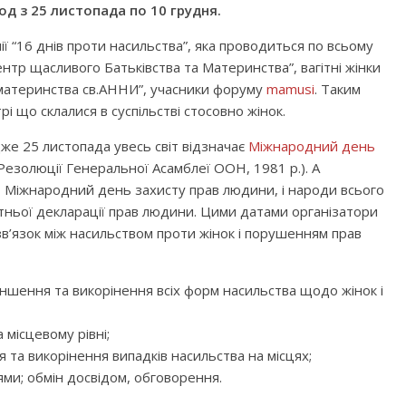
од з 25 листопада по 10 грудня.
ї “16 днів проти насильства”, яка проводиться по всьому
Центр щасливого Батьківства та Материнства”, вагітні жінки
 материнства св.АННИ”, учасники форуму
mamusi
. Таким
 що склалися в суспільстві стосовно жінок.
дже 25 листопада увесь світ відзначає
Міжнародний день
Резолюції Генеральної Асамблеї ООН, 1981 р.). А
– Міжнародний день захисту прав людини, і народи всього
ітньої декларації прав людини. Цими датами організатори
зв’язок між насильством проти жінок і порушенням прав
еншення та викорінення всіх форм насильства щодо жінок і
 місцевому рівні;
 та викорінення випадків насильства на місцях;
іями; обмін досвідом, обговорення.