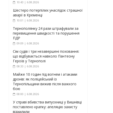
10:43 | 6.08.2026
Шестеро потерпілих унаслідок страшної
аварії в Кременці
10:01 | 6.08.2026
Тернополянку 24 рази штрафували за
перевищення швидкості та порушення
ПДР
09:09 | 6.08.2026
Сім судів і три незавершені поховання:
що відбувається навколо Пантеону
Героїв у Тернополі
08:33 | 6.08.2026
Майже 10 годин під вогнем і атаками
дронів: як поліцейський із
Тернопільщини вижив після важкого
бою
08:00 | 6.08.2026
У справі вбивства випускниці у Вишнівці
поставлено крапку: апеляцію захисту
відхилили