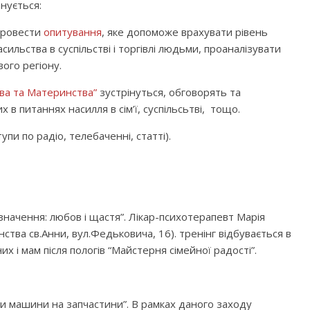
анується:
ровести
опитування
, яке допоможе врахувати рівень
сильства в суспільстві і торгівлі людьми, проаналізувати
ого регіону.
ва та Материнства”
зустрінуться, обговорять та
в питаннях насилля в сім’ї, суспільсьтві, тощо.
пи по радіо, телебаченні, статті).
изначення: любов і щастя”. Лікар-психотерапевт Марія
ва св.Анни, вул.Федьковича, 16). тренінг відбувається в
х і мам після пологів “Майстерня сімейної радості”.
ки машини на запчастини”. В рамках даного заходу