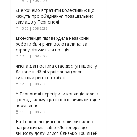
15:07 | 6.08.2026
«Не хочемо втратити колективи»: що
кажуть про об’єднання позашкільних
закладів у Тернополі
13:00 | 6.08.2026
Екоінспекція підтвердила незаконні
роботи біля річки Золота Липа: за
справу візьметься поліція
12:33 | 6.08.2026
Якісна діагностика стає доступнішою: у
Лановецькій лікарні запрацював
сучасний рентген-кабінет
12:00 | 6.08.2026
У Тернополі перевірили кондиціонери в
громадському транспорті: виявили одне
порушення
11:30 | 6.08.2026
На Тернопільщині провели військово-
патріотичний табір «Легіонер»: до
вишколу долучилися близько 100 дітей