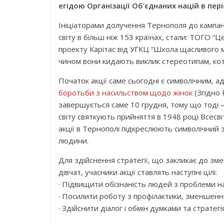
егідою Організації Об’єднаних націй в пері
Ініціаторами долучення Тернополя до кампані
світу в більш ніж 153 країнах, стали: ТОГО “
проекту Карітас від УГКЦ “Школа щасливого
чином вони кидають виклик стереотипам, котрі
Початок акції саме сьогодні є символічним, а
боротьби з насильством щодо жінок
(Згідно 
завершується саме 10 грудня, тому що тоді 
світу святкують прийняття в 1948 році Всесв
акції в Тернополі підкреслюють символічний 
людини.
Для здійснення стратегії, що закликає до зм
дівчат, учасники акції ставлять наступні цілі:
· Підвищити обізнаність людей з проблеми на
· Посилити роботу з профілактики, зменшення
· Здійснити діалог і обмін думками та стратег