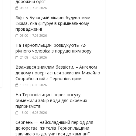
дорожній одяг
08:33 | 7.08.2026
Ліфт у Бучацькій лікарні будуватиме
фірма, яка фігурує в кримінальному
провадженні
08:00 | 7.08.2026
На Тернопільщині розшукують 72-
річного чоловіка з порушенням зору
21:08 | 6.08.2026
Вважався зниклим безвісти, – Ангелом
додому повертається захисник Михайло
Скоробогатий з Тернопільщини
19:32 | 6.08.2026
На Тернопільщині через посуху
обмежили забір води для окремих
підприємств
18:00 | 6.08.2026
Серпень — найскладніший період для
донорства: жителів Тернопільщини
закликають долучитися до кампанії