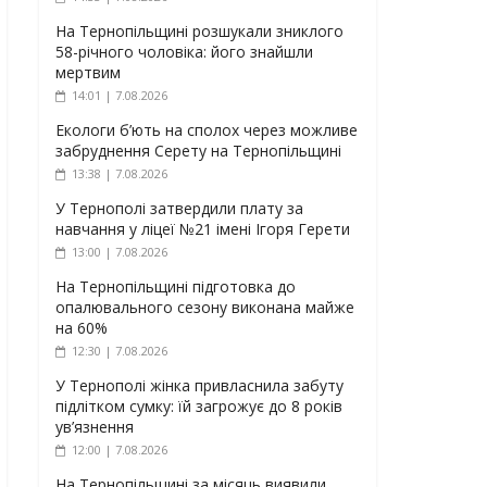
На Тернопільщині розшукали зниклого
58-річного чоловіка: його знайшли
мертвим
14:01 | 7.08.2026
Екологи б’ють на сполох через можливе
забруднення Серету на Тернопільщині
13:38 | 7.08.2026
У Тернополі затвердили плату за
навчання у ліцеї №21 імені Ігоря Герети
13:00 | 7.08.2026
На Тернопільщині підготовка до
опалювального сезону виконана майже
на 60%
12:30 | 7.08.2026
У Тернополі жінка привласнила забуту
підлітком сумку: їй загрожує до 8 років
ув’язнення
12:00 | 7.08.2026
На Тернопільщині за місяць виявили