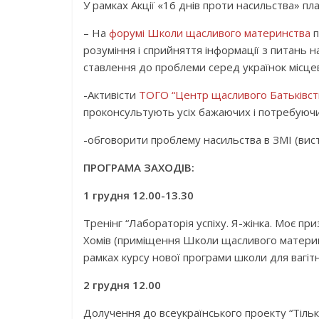
У рамках Акції «16 днів проти насильства» пл
– На
форумі Школи щасливого материнства
п
розуміння і сприйняття інформації з питань на
ставлення до проблеми серед українок місцев
-Активісти
ТОГО “Центр щасливого Батьківст
проконсультують усіх бажаючих і потребуючих 
-обговорити проблему насильства в ЗМІ (висту
ПРОГРАМА ЗАХОДІВ:
1 грудня 12.00-13.30
Тренінг “Лабораторія успіху. Я-жінка. Моє пр
Хомів (приміщення Школи щасливого материнст
рамках курсу нової програми школи для вагітни
2 грудня 12.00
Долучення до всеукраїнського проекту “Тіль