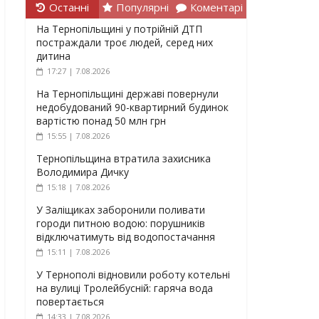
Останні
Популярні
Коментарі
На Тернопільщині у потрійній ДТП
постраждали троє людей, серед них
дитина
17:27 | 7.08.2026
На Тернопільщині державі повернули
недобудований 90-квартирний будинок
вартістю понад 50 млн грн
15:55 | 7.08.2026
Тернопільщина втратила захисника
Володимира Дичку
15:18 | 7.08.2026
У Заліщиках заборонили поливати
городи питною водою: порушників
відключатимуть від водопостачання
15:11 | 7.08.2026
У Тернополі відновили роботу котельні
на вулиці Тролейбусній: гаряча вода
повертається
14:33 | 7.08.2026