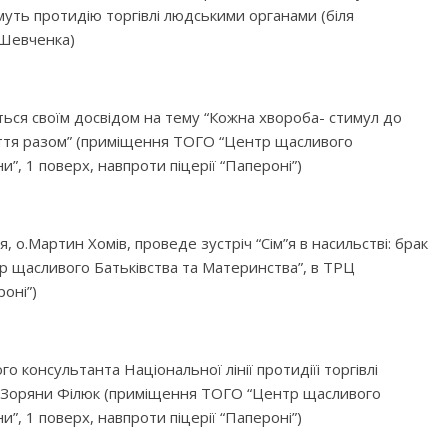
муть протидію торгівлі людськими органами (біля
.Шевченка)
ться своїм досвідом на тему “Кожна хвороба- стимул до
життя разом” (приміщення ТОГО “Центр щасливого
”, 1 поверх, навпроти піцерії “Папероні”)
о.Мартин Хомів, проведе зустріч “Сім”я в насильстві: брак
р щасливого Батьківства та Материнства”, в ТРЦ
роні”)
го консультанта Національної лінії протидіїі торгівлі
та Зоряни Філюк (приміщення ТОГО “Центр щасливого
”, 1 поверх, навпроти піцерії “Папероні”)