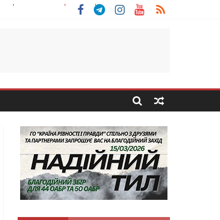
 Скоробогатий з Тернопільщини