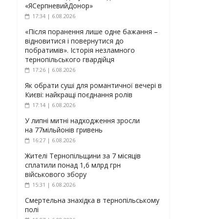
«ЯСерпневийДонор»
17:34 | 6.08.2026
«Після поранення лише одне бажання –
відновитися і повернутися до
побратимів». Історія незламного
тернопільського гвардійця
17:26 | 6.08.2026
Як обрати суші для романтичної вечері в
Києві: найкращі поєднання ролів
17:14 | 6.08.2026
У липні митні надходження зросли
на 77мільйонів гривень
16:27 | 6.08.2026
Жителі Тернопільщини за 7 місяців
сплатили понад 1,6 млрд грн
військового збору
15:31 | 6.08.2026
Смертельна знахідка в тернопільському
полі