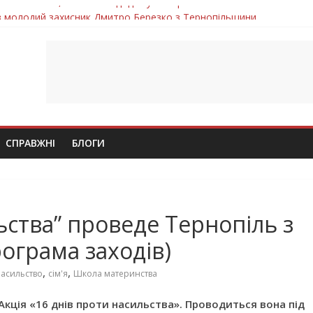
ув молодий захисник Дмитро Березко з Тернопільщини
 втратила захисника Володимира Вельму
нопільщини Петро Федів повертається до рідного дому «на щиті»
 втратила захисника Володимира Дичку
лим безвісти, – Ангелом додому повертається захисник Михайло
СПРАВЖНІ
БЛОГИ
ьства” проведе Тернопіль з
рограма заходів)
,
,
асильство
сім'я
Школа материнства
Акція «16 днів проти насильства». Проводиться вона під