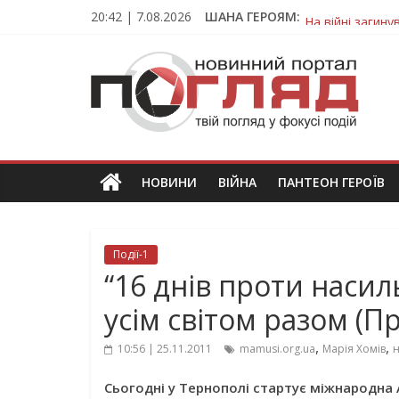
Skip
20:42 | 7.08.2026
ШАНА ГЕРОЯМ:
На війні загин
to
Тернопільщина
content
ПОГЛЯД
Захисник з Тер
Тернопільщина
Вважався зник
Новини
Тернополя.
Тернопільські
новини
НОВИНИ
ВІЙНА
ПАНТЕОН ГЕРОЇВ
та
події
Події-1
“16 днів проти насил
усім світом разом (П
,
,
10:56 | 25.11.2011
mamusi.org.ua
Марія Хомів
н
Сьогодні у Тернополі стартує міжнародна 