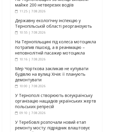
майже 200 нетверезих водіїв
11:25 | 7.08.2026
Державну екологічну інспекцію у
Тернопільській області реорганізують
10:55 | 7.08.2026
На Тернопільщині під колеса мотоцикла
потрапив пішохід, а в реанімацію –
неповнолітній пасажир мотоцикла
10:16 | 7.08.2026
Мер Чорткова закликав не купувати
будівлю на вулиці Хічія: її планують
демонтувати
10:00 | 7.08.2026
У Тернополі створюють всеукраїнську
організацію нащадків українських жертв
польських репресій
09:10 | 7.08.2026
У Теребовлі розпочали новий етап
ремонту мосту: підрядник влаштовує