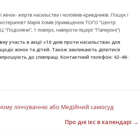
 жінок- жертв насильства і чоловіків-кривдників. Пошук і
психотерапевт Марія Хомів (приміщення ТОГО “Центр
Ц “Подоляни”, 1 поверх, навпроти піцерії “Папероні”)
ну участь в акції «16 днів проти насильства» для
 щодо жінок та дітей. Також закликають ділитися
апрошують до співпраці. Контактний телефон: 42-48-
ному лінчуванню або Медійний самосуд
Про дні ікс в календарі
→