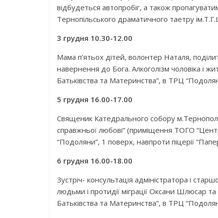
відбудеться автопробіг, а також пропагувати
Тернопільського драматичного таетру ім.Т.Г
3 грудня 10.30-12.00
Мама п’ятьох дітей, волонтер Наталя, поділи
навернення до Бога. Алкоголізм чоловіка і 
Батьківства та Материнства”, в ТРЦ “Подоляни
5 грудня 16.00-17.00
Священик Катедрального собору м.Тернополя, 
справжньої любові” (приміщення ТОГО “Цент
“Подоляни”, 1 поверх, навпроти піцерії “Папе
6 грудня 16.00-18.00
Зустріч- консультація адміністратора і старшо
людьми і протидії міграції Оксани Шлюсар 
Батьківства та Материнства”, в ТРЦ “Подоляни