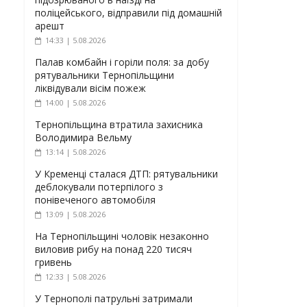
поліцейського, відправили під домашній
арешт
14:33 | 5.08.2026
Палав комбайн і горіли поля: за добу
рятувальники Тернопільщини
ліквідували вісім пожеж
14:00 | 5.08.2026
Тернопільщина втратила захисника
Володимира Вельму
13:14 | 5.08.2026
У Кременці сталася ДТП: рятувальники
деблокували потерпілого з
понівеченого автомобіля
13:09 | 5.08.2026
На Тернопільщині чоловік незаконно
виловив рибу на понад 220 тисяч
гривень
12:33 | 5.08.2026
У Тернополі патрульні затримали