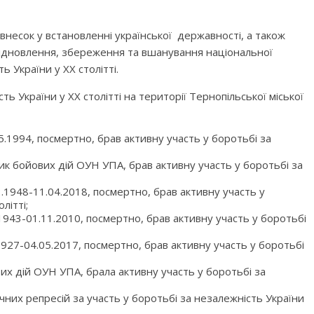
внесок у встановленні української державності, а також
відновлення, збереження та вшанування національної
ь України у ХХ столітті.
ь України у XX столітті на території Тернопільської міської
5.1994, посмертно, брав активну участь у боротьбі за
ик бойових дій ОУН УПА, брав активну участь у боротьбі за
3.1948-11.04.2018, посмертно, брав активну участь у
літті;
1943-01.11.2010, посмертно, брав активну участь у боротьбі
1927-04.05.2017, посмертно, брав активну участь у боротьбі
их дій ОУН УПА, брала активну участь у боротьбі за
чних репресій за участь у боротьбі за незалежність України