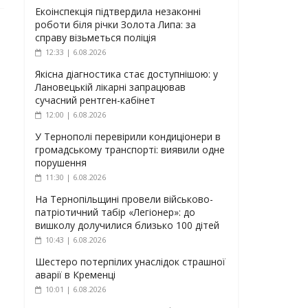
Екоінспекція підтвердила незаконні
роботи біля річки Золота Липа: за
справу візьметься поліція
12:33 | 6.08.2026
Якісна діагностика стає доступнішою: у
Лановецькій лікарні запрацював
сучасний рентген-кабінет
12:00 | 6.08.2026
У Тернополі перевірили кондиціонери в
громадському транспорті: виявили одне
порушення
11:30 | 6.08.2026
На Тернопільщині провели військово-
патріотичний табір «Легіонер»: до
вишколу долучилися близько 100 дітей
10:43 | 6.08.2026
Шестеро потерпілих унаслідок страшної
аварії в Кременці
10:01 | 6.08.2026