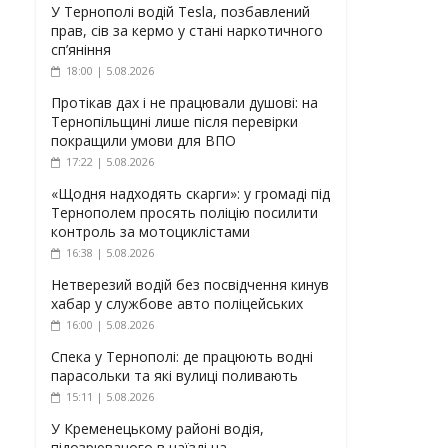
У Тернополі водій Tesla, позбавлений
прав, сів за кермо у стані наркотичного
сп’яніння
18:00 | 5.08.2026
Протікав дах і не працювали душові: на
Тернопільщині лише після перевірки
покращили умови для ВПО
17:22 | 5.08.2026
«Щодня надходять скарги»: у громаді під
Тернополем просять поліцію посилити
контроль за мотоциклістами
16:38 | 5.08.2026
Нетверезий водій без посвідчення кинув
хабар у службове авто поліцейських
16:00 | 5.08.2026
Спека у Тернополі: де працюють водні
парасольки та які вулиці поливають
15:11 | 5.08.2026
У Кременецькому районі водія,
підозрюваного в наїзді на