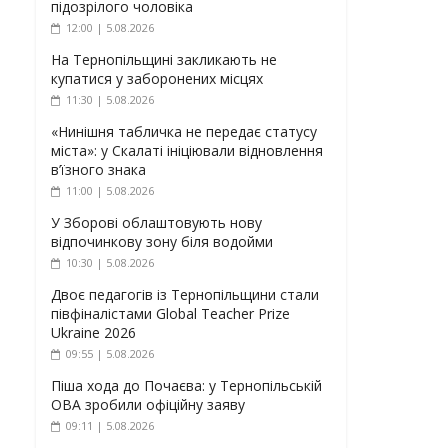
підозрілого чоловіка
12:00 | 5.08.2026
На Тернопільщині закликають не
купатися у заборонених місцях
11:30 | 5.08.2026
«Нинішня табличка не передає статусу
міста»: у Скалаті ініціювали відновлення
в’їзного знака
11:00 | 5.08.2026
У Зборові облаштовують нову
відпочинкову зону біля водойми
10:30 | 5.08.2026
Двоє педагогів із Тернопільщини стали
півфіналістами Global Teacher Prize
Ukraine 2026
09:55 | 5.08.2026
Піша хода до Почаєва: у Тернопільській
ОВА зробили офіційну заяву
09:11 | 5.08.2026