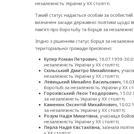
незалежність України у XX столітті.
Такий статус надається особам за особистий 
визначені засади державної політики щодо 
пам’яті про боротьбу та борців за незалежніст
Згідно з рішенням статус борця за незалежніст
територіальної громади присвоєно:
Купер Роман Петрович,
16.07.1959-30.0
незалежність України у XX столітті;
Скільський Дмитро Михайлович,
учасн
незалежність України у XX столітті;
Левицький Михайло Васильович,
16.0
боротьбі за незалежність України у XX сто
Горохівський Леон Теодорович,
15.02.
за незалежність України у XX столітті;
Каменюк Оксентій Михайлович,
10.02.
за незалежність України у XX столітті;
Розум Надія Микитівна
, учасниця бойов
незалежність України у XX столітті;
Перла Надія Євстахіївна,
зазнала політи
у XX столітті;