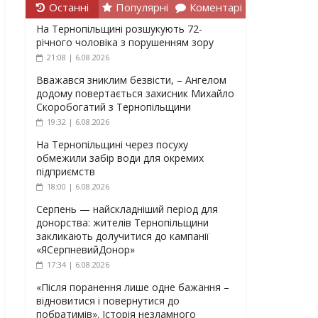
Останні
Популярні
Коментарі
На Тернопільщині розшукують 72-
річного чоловіка з порушенням зору
21:08 | 6.08.2026
Вважався зниклим безвісти, – Ангелом
додому повертається захисник Михайло
Скоробогатий з Тернопільщини
19:32 | 6.08.2026
На Тернопільщині через посуху
обмежили забір води для окремих
підприємств
18:00 | 6.08.2026
Серпень — найскладніший період для
донорства: жителів Тернопільщини
закликають долучитися до кампанії
«ЯСерпневийДонор»
17:34 | 6.08.2026
«Після поранення лише одне бажання –
відновитися і повернутися до
побратимів». Історія незламного