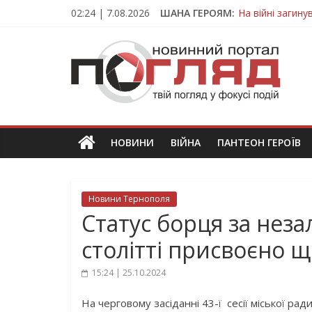
Skip
02:24 | 7.08.2026
ШАНА ГЕРОЯМ:
На війні загин
to
Тернопільщина
content
ПОГЛЯД
Захисник з Тер
Тернопільщина 
Вважався зник
Новини
Тернополя.
Тернопільські
новини
НОВИНИ
ВІЙНА
ПАНТЕОН ГЕРОЇВ
та
події
Новини Тернополя
Статус борця за неза
столітті присвоєно 
15:24 | 25.10.2024
На черговому засіданні 43-ї сесії міської ра