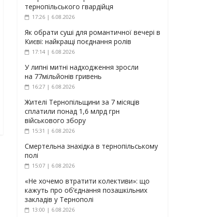
тернопільського гвардійця
17:26 | 6.08.2026
Як обрати суші для романтичної вечері в
Києві: найкращі поєднання ролів
17:14 | 6.08.2026
У липні митні надходження зросли
на 77мільйонів гривень
16:27 | 6.08.2026
Жителі Тернопільщини за 7 місяців
сплатили понад 1,6 млрд грн
військового збору
15:31 | 6.08.2026
Смертельна знахідка в тернопільському
полі
15:07 | 6.08.2026
«Не хочемо втратити колективи»: що
кажуть про об’єднання позашкільних
закладів у Тернополі
13:00 | 6.08.2026