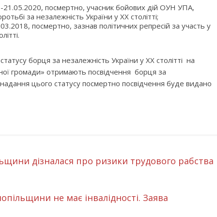
7-21.05.2020, посмертно, учасник бойових дій ОУН УПА,
ротьбі за незалежність України у XX столітті;
.03.2018, посмертно, зазнав політичних репресій за участь у
літті.
татусу борця за незалежність України у XX столітті на
льної громади» отримають посвідчення борця за
ку надання цього статусу посмертно посвідчення буде видано
льщини дізналася про ризики трудового рабства
опільщини не має інвалідності. Заява