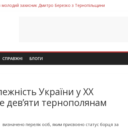
ув молодий захисник Дмитро Березко з Тернопільщини
 втратила захисника Володимира Вельму
нопільщини Петро Федів повертається до рідного дому «на щиті»
в скорботі: на щиті повертається воїн Володимир Паламарчук
лим безвісти, – Ангелом додому повертається захисник Михайло
СПРАВЖНІ
БЛОГИ
лежність України у XX
ще дев’яти тернополянам
ди визначено перелік осіб, яким присвоєно статус борця за