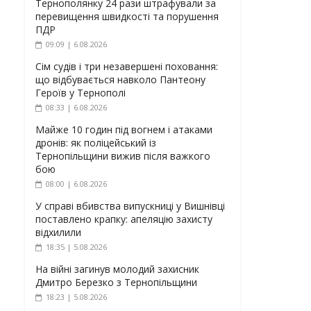
Тернополянку 24 рази штрафували за
перевищення швидкості та порушення
ПДР
09:09 | 6.08.2026
Сім судів і три незавершені поховання:
що відбувається навколо Пантеону
Героїв у Тернополі
08:33 | 6.08.2026
Майже 10 годин під вогнем і атаками
дронів: як поліцейський із
Тернопільщини вижив після важкого
бою
08:00 | 6.08.2026
У справі вбивства випускниці у Вишнівці
поставлено крапку: апеляцію захисту
відхилили
18:35 | 5.08.2026
На війні загинув молодий захисник
Дмитро Березко з Тернопільщини
18:23 | 5.08.2026