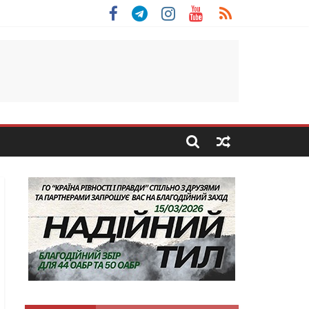
 Скоробогатий з Тернопільщини