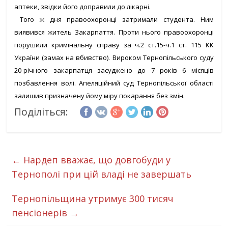
аптеки, звідки його доправили до лікарні.
Того ж дня правоохоронці затримали студента. Ним
виявився житель Закарпаття. Проти нього правоохоронці
порушили кримінальну справу за ч.2 ст.15-ч.1 ст. 115 КК
України (замах на вбивство).
Вироком Тернопільського суду
20-річного закарпатця засуджено до 7 років 6 місяців
позбавлення волі. Апеляційний суд Тернопільської області
залишив призначену йому міру покарання без змін.
Поділіться:
←
Нардеп вважає, що довгобуди у
Тернополі при цій владі не завершать
Тернопільщина утримує 300 тисяч
пенсіонерів
→