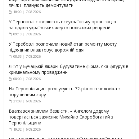
Хічія: її планують демонтувати
10:00 | 7.08.2026
У Тернополі створюють всеукраїнську організацію
нащадків українських жертв польських репресій
09:10 | 7.08.2026
У Теребовлі розпочали новий етап ремонту мосту:
підрядник влаштовує дорожній одяг
08:33 | 7.08.2026
Ліфт у Бучацькій лікарні будуватиме фірма, яка фігурує в
кримінальному провадженні
08:00 | 7.08.2026
На Тернопільщині розшукують 72-річного чоловіка з
порушенням зору
21:08 | 6.08.2026
Вважався зниклим безвісти, – Ангелом додому
повертається захисник Михайло Скоробогатий з
Тернопільщини
19:32 | 6.08.2026