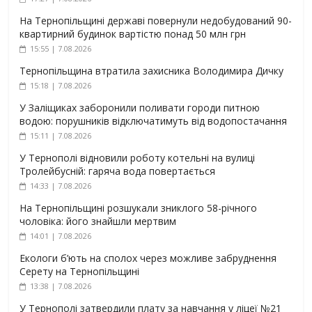
На Тернопільщині державі повернули недобудований 90-
квартирний будинок вартістю понад 50 млн грн
15:55 | 7.08.2026
Тернопільщина втратила захисника Володимира Дичку
15:18 | 7.08.2026
У Заліщиках заборонили поливати городи питною
водою: порушників відключатимуть від водопостачання
15:11 | 7.08.2026
У Тернополі відновили роботу котельні на вулиці
Тролейбусній: гаряча вода повертається
14:33 | 7.08.2026
На Тернопільщині розшукали зниклого 58-річного
чоловіка: його знайшли мертвим
14:01 | 7.08.2026
Екологи б’ють на сполох через можливе забруднення
Серету на Тернопільщині
13:38 | 7.08.2026
У Тернополі затвердили плату за навчання у ліцеї №21