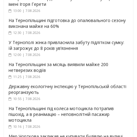
імені Ігоря Герети
13:00 | 7.08.2026
На Тернопільщині підготовка до опалювального сезону
виконана майже на 60%
12:30 | 7.08.2026
У Тернополі жінка привласнила забуту підлітком сумку:
їй загрожує до 8 років ув’язнення
12:00 | 7.08.2026
На Тернопільщині за місяць виявили майже 200
нетверезих водіїв
11:25 | 7.08.2026
Державну екологічну інспекцію у Тернопільській області
реорганізують
10:55 | 7.08.2026
На Тернопільщині під колеса мотоцикла потрапив
пішохід, а в реанімацію – неповнолітній пасажир
мотоцикла
10:16 | 7.08.2026
Мер Чорткова закликав не купувати будівлю на вулиці