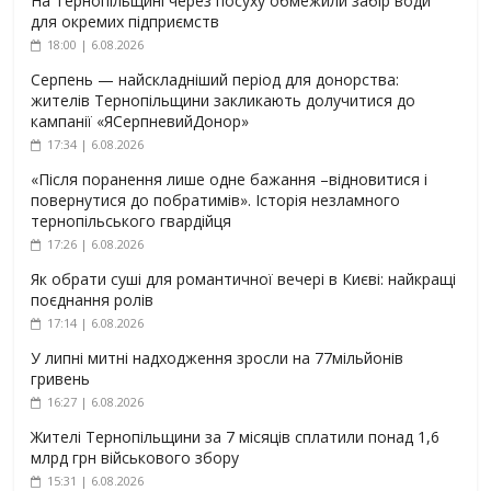
На Тернопільщині через посуху обмежили забір води
для окремих підприємств
18:00 | 6.08.2026
Серпень — найскладніший період для донорства:
жителів Тернопільщини закликають долучитися до
кампанії «ЯСерпневийДонор»
17:34 | 6.08.2026
«Після поранення лише одне бажання –відновитися і
повернутися до побратимів». Історія незламного
тернопільського гвардійця
17:26 | 6.08.2026
Як обрати суші для романтичної вечері в Києві: найкращі
поєднання ролів
17:14 | 6.08.2026
У липні митні надходження зросли на 77мільйонів
гривень
16:27 | 6.08.2026
Жителі Тернопільщини за 7 місяців сплатили понад 1,6
млрд грн військового збору
15:31 | 6.08.2026