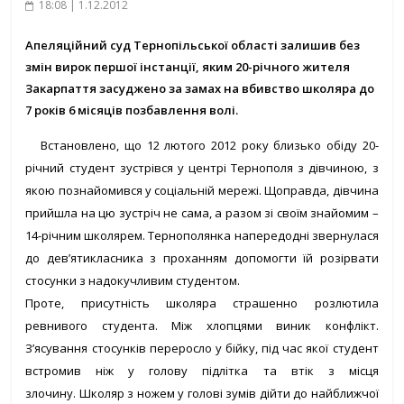
18:08 | 1.12.2012
Апеляційний суд Тернопільської області залишив без
змін вирок першої інстанції, яким 20-річного жителя
Закарпаття засуджено за замах на вбивство школяра до
7 років 6 місяців позбавлення волі.
Встановлено, що 12 лютого 2012 року близько обіду 20-
річний студент зустрівся у центрі Тернополя з дівчиною, з
якою познайомився у соціальній мережі. Щоправда, дівчина
прийшла на цю зустріч не сама, а разом зі своїм знайомим –
14-річним школярем. Тернополянка напередодні звернулася
до дев’ятикласника з проханням допомогти їй розірвати
стосунки з надокучливим студентом.
Проте, присутність школяра страшенно розлютила
ревнивого студента. Між хлопцями виник конфлікт.
З’ясування стосунків переросло у бійку, під час якої студент
встромив ніж у голову підлітка та втік з місця
злочину. Школяр з ножем у голові зумів дійти до найближчої