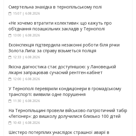
Смертельна знахідка в тернопільському полі
15:07 | 6.08.2026
«Не хочемо втратити колективи»: що кажуть про
об’єднання позашкільних закладів у Тернополі
13:00 | 6.08.2026
Екоінспекція підтвердила незаконні роботи біля річки
Золота Липа: за справу візьметься поліція
12:33 | 6.08.2026
Якісна діагностика стає доступнішою: у Лановецькій
лікарні запрацював сучасний рентген-кабінет
12:00 | 6.08.2026
У Тернополі перевірили кондиціонери в громадському
транспорті: виявили одне порушення
11:30 | 6.08.2026
На Тернопільщині провели військово-патріотичний табір
«Легіонер»: до вишколу долучилися близько 100 дітей
10:43 | 6.08.2026
Шестеро потерпілих унаслідок страшної аварії в