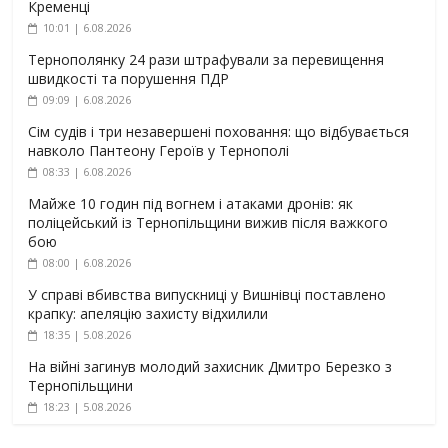
Кременці
10:01 | 6.08.2026
Тернополянку 24 рази штрафували за перевищення
швидкості та порушення ПДР
09:09 | 6.08.2026
Сім судів і три незавершені поховання: що відбувається
навколо Пантеону Героїв у Тернополі
08:33 | 6.08.2026
Майже 10 годин під вогнем і атаками дронів: як
поліцейський із Тернопільщини вижив після важкого
бою
08:00 | 6.08.2026
У справі вбивства випускниці у Вишнівці поставлено
крапку: апеляцію захисту відхилили
18:35 | 5.08.2026
На війні загинув молодий захисник Дмитро Березко з
Тернопільщини
18:23 | 5.08.2026