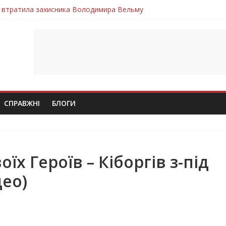
 втратила захисника Володимира Вельму
нопільщини Петро Федів повертається до рідного дому «на щиті»
в скорботі: на щиті повертається воїн Володимир Паламарчук
ння бойового завдання загинув захисник Юрій Пушкар з Тернопі
ув молодий захисник Дмитро Березко з Тернопільщини
СПРАВЖНІ
БЛОГИ
оїх Героїв – Кіборгів з-під
део)