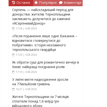
Останні
Популярні
Коментарі
Серпень — найскладніший період для
донорства: жителів Тернопільщини
закликають долучитися до кампанії
«ЯСерпневийДонор»
17:34 | 6.08.2026
«Після поранення лише одне бажання –
відновитися і повернутися до
побратимів». Історія незламного
тернопільського гвардійця
17:26 | 6.08.2026
Як обрати суші для романтичної вечері в
Києві: найкращі поєднання ролів
17:14 | 6.08.2026
У липні митні надходження зросли
на 77мільйонів гривень
16:27 | 6.08.2026
Жителі Тернопільщини за 7 місяців
сплатили понад 1,6 млрд грн
військового збору