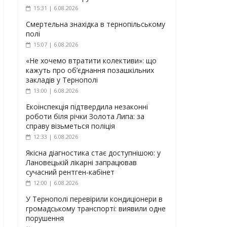
15:31 | 6.08.2026
Смертельна знахідка в тернопільському
полі
15:07 | 6.08.2026
«Не хочемо втратити колективи»: що
кажуть про об’єднання позашкільних
закладів у Тернополі
13:00 | 6.08.2026
Екоінспекція підтвердила незаконні
роботи біля річки Золота Липа: за
справу візьметься поліція
12:33 | 6.08.2026
Якісна діагностика стає доступнішою: у
Лановецькій лікарні запрацював
сучасний рентген-кабінет
12:00 | 6.08.2026
У Тернополі перевірили кондиціонери в
громадському транспорті: виявили одне
порушення