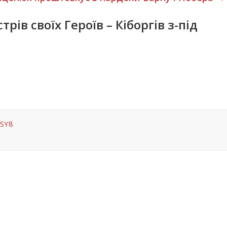
трів своїх Героїв – Кіборгів з-під
0SY8