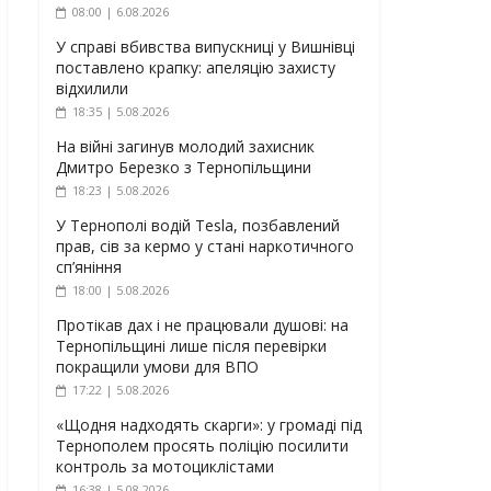
08:00 | 6.08.2026
У справі вбивства випускниці у Вишнівці
поставлено крапку: апеляцію захисту
відхилили
18:35 | 5.08.2026
На війні загинув молодий захисник
Дмитро Березко з Тернопільщини
18:23 | 5.08.2026
У Тернополі водій Tesla, позбавлений
прав, сів за кермо у стані наркотичного
сп’яніння
18:00 | 5.08.2026
Протікав дах і не працювали душові: на
Тернопільщині лише після перевірки
покращили умови для ВПО
17:22 | 5.08.2026
«Щодня надходять скарги»: у громаді під
Тернополем просять поліцію посилити
контроль за мотоциклістами
16:38 | 5.08.2026