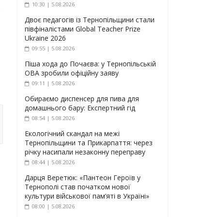
10:30 | 5.08.2026
Двоє педагогів із Тернопільщини стали
півфіналістами Global Teacher Prize
Ukraine 2026
09:55 | 5.08.2026
Піша хода до Почаєва: у Тернопільській
ОВА зробили офіційну заяву
09:11 | 5.08.2026
Обираємо диспенсер для пива для
домашнього бару: Експертний гід
08:54 | 5.08.2026
Екологічний скандал на межі
Тернопільщини та Прикарпаття: через
річку насипали незаконну переправу
08:44 | 5.08.2026
Дарця Веретюк: «Пантеон Героїв у
Тернополі став початком нової
культури військової пам’яті в Україні»
08:00 | 5.08.2026