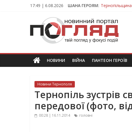
Skip
17:49 | 6.08.2026
ШАНА ГЕРОЯМ:
Тернопільщина
to
Захисник з Тер
content
ПОГЛЯД
Тернопільщина 
Під час викона
На війні загин
Новини
Тернополя.
Тернопільські
новини
НОВИНИ
ВІЙНА
ПАНТЕОН ГЕРОЇВ
та
події
Новини Тернополя
Тернопіль зустрів св
передової (фото, ві
00:28 | 16.11.2014
головні