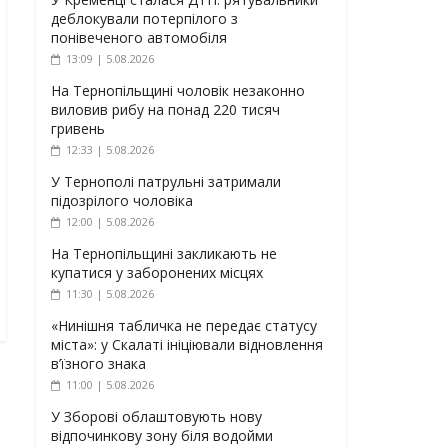
деблокували потерпілого з
понівеченого автомобіля
13:09 | 5.08.2026
На Тернопільщині чоловік незаконно
виловив рибу на понад 220 тисяч
гривень
12:33 | 5.08.2026
У Тернополі патрульні затримали
підозрілого чоловіка
12:00 | 5.08.2026
На Тернопільщині закликають не
купатися у заборонених місцях
11:30 | 5.08.2026
«Нинішня табличка не передає статусу
міста»: у Скалаті ініціювали відновлення
в’їзного знака
11:00 | 5.08.2026
У Зборові облаштовують нову
відпочинкову зону біля водойми