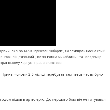
ідпочинок зі зони АТО приїхали “Кіборги”, які захищали нас на самій
та Ігор Войцехівський (Поляк), Ромна Михайлишин та Володимир
країнському Корпусі “Правого Сектора”.
Ірина, чоловік 2,5 місяці перебував там і весь час їм було
згодом пішов в артилерію. До першого бою він не готувався,