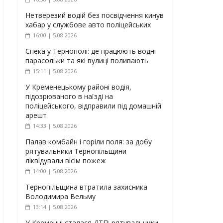
Нетверезий водій без посвідчення кинув
хабар у службове авто поліцейських
16:00 | 5.08.2026
Спека у Тернополі: де працюють водні
парасольки та які вулиці поливають
15:11 | 5.08.2026
У Кременецькому районі водія,
підозрюваного в наїзді на
поліцейського, відправили під домашній
арешт
14:33 | 5.08.2026
Палав комбайн і горіли поля: за добу
рятувальники Тернопільщини
ліквідували вісім пожеж
14:00 | 5.08.2026
Тернопільщина втратила захисника
Володимира Вельму
13:14 | 5.08.2026
У Кременці сталася ДТП: рятувальники