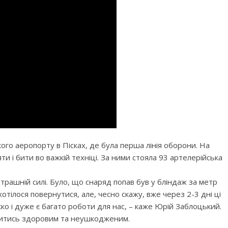
го аеропорту в Пісках, де була перша лінія оборони. На
ти і бити во важкій техніці. За ними стояла 93 артелерійська
страшній силі. Було, що снаряд попав був у бліндаж за метр
хотілося повернутися, але, чесно скажу, вже через 2-3 дні ці
ко і дуже є багато роботи для нас, – каже Юрій Заблоцький.
ишитись здоровим та неушкодженим.