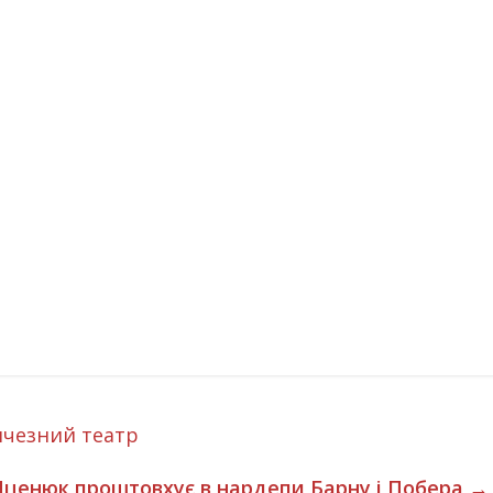
ичезний театр
Яценюк проштовхує в нардепи Барну і Побера
→