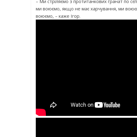
– Ми стріляємо з протитанкових гранат по сєп
ми воюємо, якщо не має харчування, ми воює
воюємо, – каже Ігор.