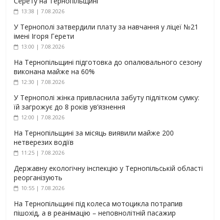
Серету на Тернопільщині
13:38 | 7.08.2026
У Тернополі затвердили плату за навчання у ліцеї №21
імені Ігоря Герети
13:00 | 7.08.2026
На Тернопільщині підготовка до опалювального сезону
виконана майже на 60%
12:30 | 7.08.2026
У Тернополі жінка привласнила забуту підлітком сумку:
їй загрожує до 8 років ув’язнення
12:00 | 7.08.2026
На Тернопільщині за місяць виявили майже 200
нетверезих водіїв
11:25 | 7.08.2026
Державну екологічну інспекцію у Тернопільській області
реорганізують
10:55 | 7.08.2026
На Тернопільщині під колеса мотоцикла потрапив
пішохід, а в реанімацію – неповнолітній пасажир