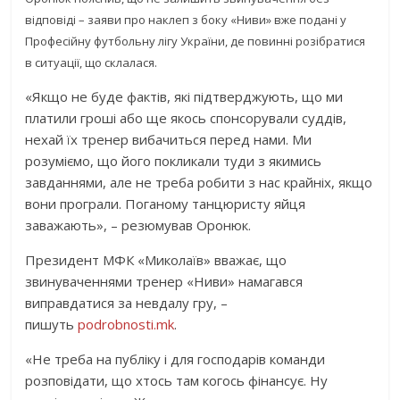
відповіді – заяви про наклеп з боку «Ниви» вже подані у
Професійну футбольну лігу України, де повинні розібратися
в ситуації, що склалася.
«Якщо не буде фактів, які підтверджують, що ми
платили гроші або ще якось спонсорували суддів,
нехай їх тренер вибачиться перед нами. Ми
розуміємо, що його покликали туди з якимись
завданнями, але не треба робити з нас крайніх, якщо
вони програли. Поганому танцюристу яйця
заважають», – резюмував Оронюк.
Президент МФК «Миколаїв» вважає, що
звинуваченнями тренер «Ниви» намагався
виправдатися за невдалу гру, –
пишуть
podrobnosti.mk
.
«Не треба на публіку і для господарів команди
розповідати, що хтось там когось фінансує. Ну