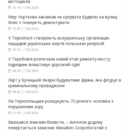
мотоцикла
10:16 | 7.08.2026
Мер Чорткова закликав не купувати будівлю на вулиці
Хічія: її планують демонтувати
10:00 | 7.08.2026
У Тернополі створюють всеукраїнську організацію
нащадків українських жертв польських репресій
09:10 | 7.08.2026
У Теребовлі розпочали новий етап ремонту мосту:
підрядник влаштовує дорожній одяг
08:33 | 7.08.2026
Ліфт у Бучацькій лікарні будуватиме фірма, яка фігурує в
кримінальному провадженні
08:00 | 7.08.2026
На Тернопільщині розшукують 72-річного чоловіка з
порушенням зору
21:08 | 6.08.2026
Вважався зниклим безвісти, – Ангелом додому
повертається захисник Михайло Скоробогатий з