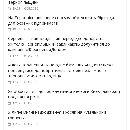
Тернопільщини
19:32 | 6.08.2026
На Тернопільщині через посуху обмежили забір води
для окремих підприємств
18:00 | 6.08.2026
Серпень — найскладніший період для донорства:
жителів Тернопільщини закликають долучитися до
кампанії «ЯСерпневийДонор»
17:34 | 6.08.2026
«Після поранення лише одне бажання –відновитися і
повернутися до побратимів». Історія незламного
тернопільського гвардійця
17:26 | 6.08.2026
Як обрати суші для романтичної вечері в Києві: найкращі
поєднання ролів
17:14 | 6.08.2026
У липні митні надходження зросли на 77мільйонів
гривень
16:27 | 6.08.2026