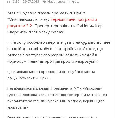
,
,
13:35 | 29.07.2013
Нива
спорт
Футбол
Ми нещодавно писали про матч “Ниви” з
“Миколаєвом”, в якому
тернополяни програли з
рахунком 3:2
.
Тренер тернопільської «Ниви» Ігор
Яворський після матчу сказав:
– Не хочу особливо звертати увагу на суддівство, але
в нашій державі, мабуть, так прийнято. Схоже, що
Миколаїв виступає спонсором деяких «людей в
чорному». Певні дії арбітрів просто незрозумілі.
Ці висловлювання Ігоря Яворського опубліковані на
офіційному сайті «Ниви».
Незабарилась відповідь і Президента МФК «Миколаїв»
Гургена Оронюка, який заявив, що тренер “Ниви” повинен
вибачитися за свої звинувачення на адресу керівництва
«корабелів»
.
Оронюк пояснив, що не залишить звинувачення без