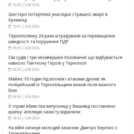
10:43 | 6.08.2026
Шестеро потерпілих унаслідок страшної аварії в
Кременці
10:01 | 6.08.2026
Тернополянку 24 рази штрафували за перевищення
швидкості та порушення ПДР
09:09 | 6.08.2026
Сім судів і три незавершені поховання: що відбувається
навколо Пантеону Героїв у Тернополі
08:33 | 6.08.2026
Майже 10 годин під вогнем і атаками дронів: як
поліцейський із Тернопільщини вижив після важкого
бою
08:00 | 6.08.2026
У справі вбивства випускниці у Вишнівці поставлено
крапку: апеляцію захисту відхилили
18:35 | 5.08.2026
На війні загинув молодий захисник Дмитро Березко з
Тернопільщини