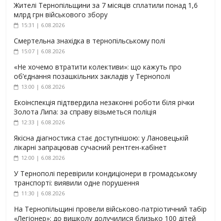
Жителі Тернопільщини за 7 місяців сплатили понад 1,6
млрд грн військового збору
15:31 | 6.08.2026
Смертельна знахідка в тернопільському полі
15:07 | 6.08.2026
«Не хочемо втратити колективи»: що кажуть про
об’єднання позашкільних закладів у Тернополі
13:00 | 6.08.2026
Екоінспекція підтвердила незаконні роботи біля річки
Золота Липа: за справу візьметься поліція
12:33 | 6.08.2026
Якісна діагностика стає доступнішою: у Лановецькій
лікарні запрацював сучасний рентген-кабінет
12:00 | 6.08.2026
У Тернополі перевірили кондиціонери в громадському
транспорті: виявили одне порушення
11:30 | 6.08.2026
На Тернопільщині провели військово-патріотичний табір
«Легіонер»: до вишколу долучилися близько 100 дітей