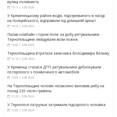
вулиці поливають
15:11 | 5.08.2026
У Кременецькому районі водія, підозрюваного в наїзді
на поліцейського, відправили під домашній арешт
14:33 | 5.08.2026
Палав комбайн і горіли поля: за добу рятувальники
Тернопільщини ліквідували вісім пожеж
14:00 | 5.08.2026
Тернопільщина втратила захисника Володимира Вельму
13:14 | 5.08.2026
У Кременці сталася ДТП: рятувальники деблокували
потерпілого з понівеченого автомобіля
13:09 | 5.08.2026
На Тернопільщині чоловік незаконно виловив рибу на
понад 220 тисяч гривень
12:33 | 5.08.2026
У Тернополі патрульні затримали підозрілого чоловіка
12:00 | 5.08.2026