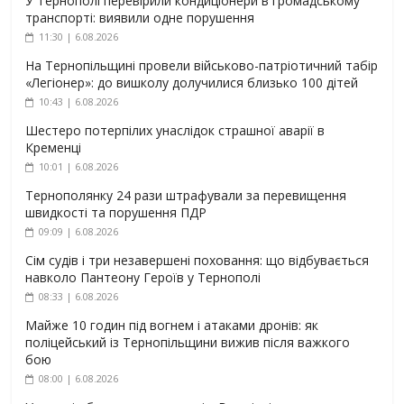
У Тернополі перевірили кондиціонери в громадському
транспорті: виявили одне порушення
11:30 | 6.08.2026
На Тернопільщині провели військово-патріотичний табір
«Легіонер»: до вишколу долучилися близько 100 дітей
10:43 | 6.08.2026
Шестеро потерпілих унаслідок страшної аварії в
Кременці
10:01 | 6.08.2026
Тернополянку 24 рази штрафували за перевищення
швидкості та порушення ПДР
09:09 | 6.08.2026
Сім судів і три незавершені поховання: що відбувається
навколо Пантеону Героїв у Тернополі
08:33 | 6.08.2026
Майже 10 годин під вогнем і атаками дронів: як
поліцейський із Тернопільщини вижив після важкого
бою
08:00 | 6.08.2026