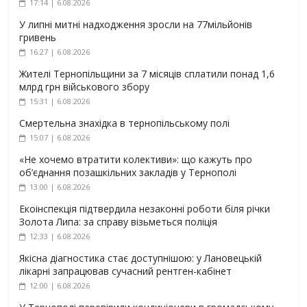
17:14 | 6.08.2026
У липні митні надходження зросли на 77мільйонів
гривень
16:27 | 6.08.2026
Жителі Тернопільщини за 7 місяців сплатили понад 1,6
млрд грн військового збору
15:31 | 6.08.2026
Смертельна знахідка в тернопільському полі
15:07 | 6.08.2026
«Не хочемо втратити колективи»: що кажуть про
об’єднання позашкільних закладів у Тернополі
13:00 | 6.08.2026
Екоінспекція підтвердила незаконні роботи біля річки
Золота Липа: за справу візьметься поліція
12:33 | 6.08.2026
Якісна діагностика стає доступнішою: у Лановецькій
лікарні запрацював сучасний рентген-кабінет
12:00 | 6.08.2026