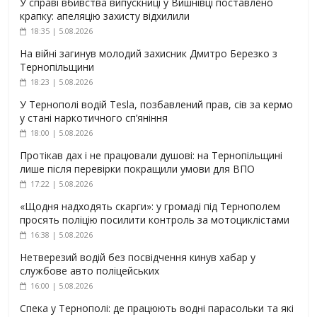
У справі вбивства випускниці у Вишнівці поставлено
крапку: апеляцію захисту відхилили
18:35 | 5.08.2026
На війні загинув молодий захисник Дмитро Березко з
Тернопільщини
18:23 | 5.08.2026
У Тернополі водій Tesla, позбавлений прав, сів за кермо
у стані наркотичного сп’яніння
18:00 | 5.08.2026
Протікав дах і не працювали душові: на Тернопільщині
лише після перевірки покращили умови для ВПО
17:22 | 5.08.2026
«Щодня надходять скарги»: у громаді під Тернополем
просять поліцію посилити контроль за мотоциклістами
16:38 | 5.08.2026
Нетверезий водій без посвідчення кинув хабар у
службове авто поліцейських
16:00 | 5.08.2026
Спека у Тернополі: де працюють водні парасольки та які