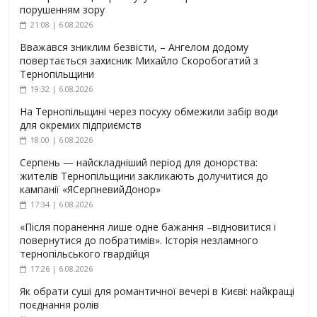
порушенням зору
21:08 | 6.08.2026
Вважався зниклим безвісти, – Ангелом додому
повертається захисник Михайло Скоробогатий з
Тернопільщини
19:32 | 6.08.2026
На Тернопільщині через посуху обмежили забір води
для окремих підприємств
18:00 | 6.08.2026
Серпень — найскладніший період для донорства:
жителів Тернопільщини закликають долучитися до
кампанії «ЯСерпневийДонор»
17:34 | 6.08.2026
«Після поранення лише одне бажання –відновитися і
повернутися до побратимів». Історія незламного
тернопільського гвардійця
17:26 | 6.08.2026
Як обрати суші для романтичної вечері в Києві: найкращі
поєднання ролів