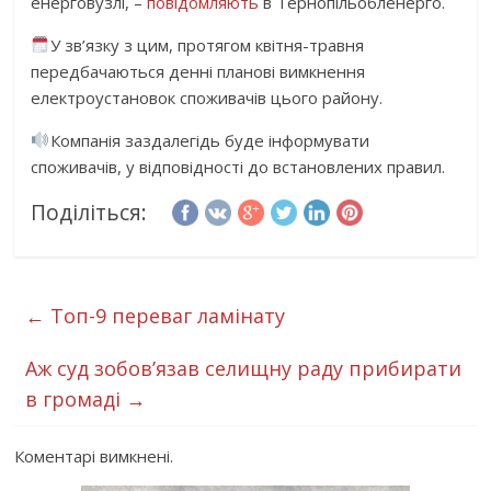
енерговузлі, –
повідомляють
в Тернопільобленерго.
У зв’язку з цим, протягом квітня-травня
передбачаються денні планові вимкнення
електроустановок споживачів цього району.
Компанія заздалегідь буде інформувати
споживачів, у відповідності до встановлених правил.
Поділіться:
←
Топ-9 переваг ламінату
Аж суд зобов’язав селищну раду прибирати
в громаді
→
Коментарі вимкнені.