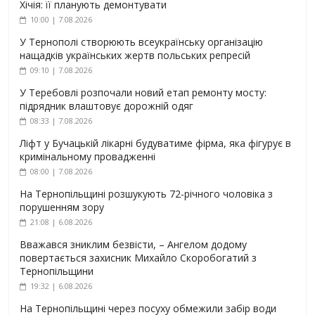
Хічія: її планують демонтувати
10:00 | 7.08.2026
У Тернополі створюють всеукраїнську організацію
нащадків українських жертв польських репресій
09:10 | 7.08.2026
У Теребовлі розпочали новий етап ремонту мосту:
підрядник влаштовує дорожній одяг
08:33 | 7.08.2026
Ліфт у Бучацькій лікарні будуватиме фірма, яка фігурує в
кримінальному провадженні
08:00 | 7.08.2026
На Тернопільщині розшукують 72-річного чоловіка з
порушенням зору
21:08 | 6.08.2026
Вважався зниклим безвісти, – Ангелом додому
повертається захисник Михайло Скоробогатий з
Тернопільщини
19:32 | 6.08.2026
На Тернопільщині через посуху обмежили забір води