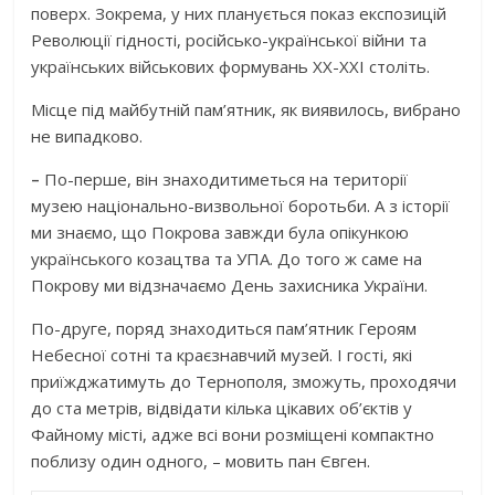
поверх. Зокрема, у них планується показ експозицій
Революції гідності, російсько-української війни та
українських військових формувань XX-XXI століть.
Місце під майбутній пам’ятник, як виявилось, вибрано
не випадково.
–
По-перше, він знаходитиметься на території
музею національно-визвольної боротьби. А з історії
ми знаємо, що Покрова завжди була опікункою
українського козацтва та УПА. До того ж саме на
Покрову ми відзначаємо День захисника України.
По-друге, поряд знаходиться пам’ятник Героям
Небесної сотні та краєзнавчий музей. І гості, які
приїжджатимуть до Тернополя, зможуть, проходячи
до ста метрів, відвідати кілька цікавих об’єктів у
Файному місті, адже всі вони розміщені компактно
поблизу один одного, – мовить пан Євген.