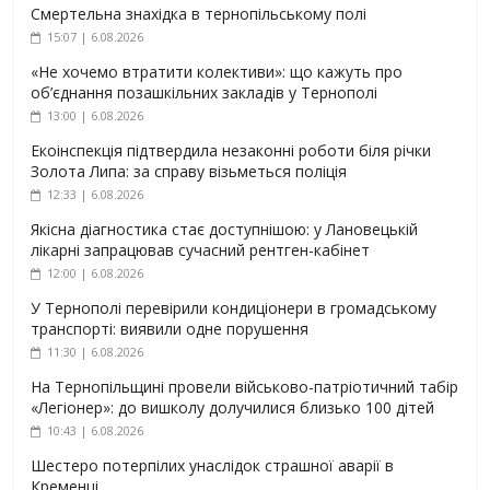
Смертельна знахідка в тернопільському полі
15:07 | 6.08.2026
«Не хочемо втратити колективи»: що кажуть про
об’єднання позашкільних закладів у Тернополі
13:00 | 6.08.2026
Екоінспекція підтвердила незаконні роботи біля річки
Золота Липа: за справу візьметься поліція
12:33 | 6.08.2026
Якісна діагностика стає доступнішою: у Лановецькій
лікарні запрацював сучасний рентген-кабінет
12:00 | 6.08.2026
У Тернополі перевірили кондиціонери в громадському
транспорті: виявили одне порушення
11:30 | 6.08.2026
На Тернопільщині провели військово-патріотичний табір
«Легіонер»: до вишколу долучилися близько 100 дітей
10:43 | 6.08.2026
Шестеро потерпілих унаслідок страшної аварії в
Кременці