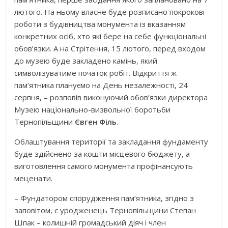
лютого. На ньому власне буде розписано покрокові
роботи з будівництва монумента із вказанням
конкретних осіб, хто які бере на себе функціональні
обов’язки. А на Стрітення, 15 лютого, перед входом
до музею буде закладено камінь, який
символізуватиме початок робіт. Відкриття ж
пам’ятника плануємо на День незалежності, 24
серпня, – розповів виконуючий обов’язки директора
Музею національно-визвольної боротьби
Тернопільщини
Євген Філь
.
Облаштування території та закладання фундаменту
буде здійснено за кошти місцевого бюджету, а
виготовлення самого монумента профінансують
меценати.
– Фундатором спорудження пам’ятника, згідно з
заповітом, є уродженець Тернопільщини Степан
Шпак – колишній громадський діяч і член