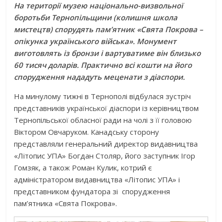
На території музею національно-визвольної
боротьби Тернопільщини (колишня школа
мистецтв) спорудять пам’ятник «Свята Покрова –
опікунка українського війська». Монумент
виготовлять із бронзи і вартуватиме він близько
60 тисяч доларів. Практично всі кошти на його
спорудження нададуть меценати з діаспори.
На минулому тижні в Тернополі відбулася зустріч
представників української діаспори із керівництвом
Тернопільської обласної ради на чолі з її головою
Віктором Овчаруком. Канадську сторону
представляли генеральний директор видавництва
«Літопис УПА» Богдан Столяр, його заступник Ігор
Гомзяк, а також Роман Кулик, котрий є
адміністратором видавництва «Літопис УПА» і
представником фундатора зі спорудження
пам’ятника «Свята Покрова».