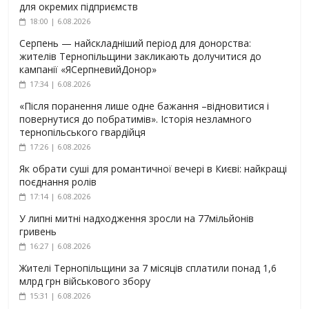
для окремих підприємств
18:00 | 6.08.2026
Серпень — найскладніший період для донорства:
жителів Тернопільщини закликають долучитися до
кампанії «ЯСерпневийДонор»
17:34 | 6.08.2026
«Після поранення лише одне бажання –відновитися і
повернутися до побратимів». Історія незламного
тернопільського гвардійця
17:26 | 6.08.2026
Як обрати суші для романтичної вечері в Києві: найкращі
поєднання ролів
17:14 | 6.08.2026
У липні митні надходження зросли на 77мільйонів
гривень
16:27 | 6.08.2026
Жителі Тернопільщини за 7 місяців сплатили понад 1,6
млрд грн військового збору
15:31 | 6.08.2026