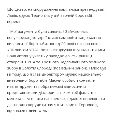
Що цікаво, на спорудження пам’ятника претендував і
Львів, однак Тернопіль у цій заочній боротьбі
переміг.
– Мої аргументи були сильніші! Займаючись
популяризацією української символіки національно-
визвольної боротьби, понад 20 років співпрацюю з
«Літописом УПА», розповсюджував ці унікальні книги.
Брав активну участь у заходах до 75-ї річниці
створення УПА та Третього надзвичайного великого
збору в Золотій Слободі (Козівський район). Плюс був
і в тому, що я став директором музею національно-
визвольної боротьби. Маючи особисті контакти,
навіть дружні та побратимські відносини із
представниками діаспори, а також той факт, що
меценат – усе-таки наш земляк, вдалося переконати
діаспорян спорудити пам’ятник саме в Тернополі, –
відзначив
Євген Філь
.