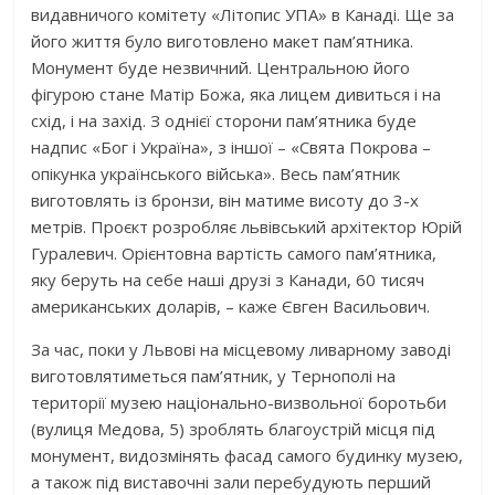
видавничого комітету «Літопис УПА» в Канаді. Ще за
його життя було виготовлено макет пам’ятника.
Монумент буде незвичний. Центральною його
фігурою стане Матір Божа, яка лицем дивиться і на
схід, і на захід. З однієї сторони пам’ятника буде
надпис «Бог і Україна», з іншої – «Свята Покрова –
опікунка українського війська». Весь пам’ятник
виготовлять із бронзи, він матиме висоту до 3-х
метрів. Проєкт розробляє львівський архітектор Юрій
Гуралевич. Орієнтовна вартість самого пам’ятника,
яку беруть на себе наші друзі з Канади, 60 тисяч
американських доларів, – каже Євген Васильович.
За час, поки у Львові на місцевому ливарному заводі
виготовлятиметься пам’ятник, у Тернополі на
території музею національно-визвольної боротьби
(вулиця Медова, 5) зроблять благоустрій місця під
монумент, видозмінять фасад самого будинку музею,
а також під виставочні зали перебудують перший