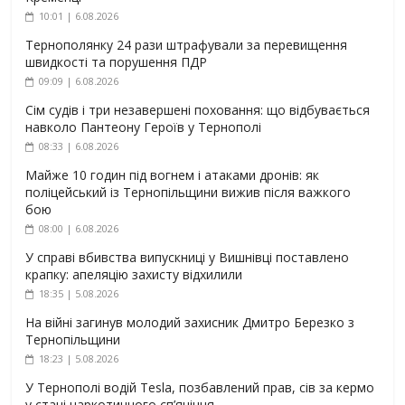
10:01 | 6.08.2026
Тернополянку 24 рази штрафували за перевищення
швидкості та порушення ПДР
09:09 | 6.08.2026
Сім судів і три незавершені поховання: що відбувається
навколо Пантеону Героїв у Тернополі
08:33 | 6.08.2026
Майже 10 годин під вогнем і атаками дронів: як
поліцейський із Тернопільщини вижив після важкого
бою
08:00 | 6.08.2026
У справі вбивства випускниці у Вишнівці поставлено
крапку: апеляцію захисту відхилили
18:35 | 5.08.2026
На війні загинув молодий захисник Дмитро Березко з
Тернопільщини
18:23 | 5.08.2026
У Тернополі водій Tesla, позбавлений прав, сів за кермо
у стані наркотичного сп’яніння