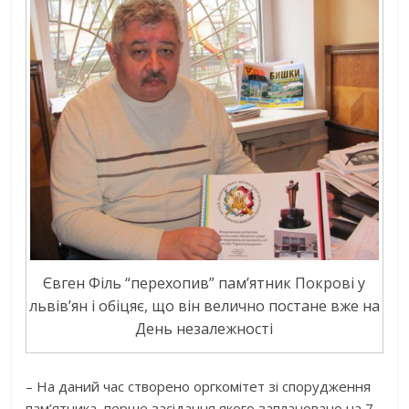
Євген Філь “перехопив” пам’ятник Покрові у
львів’ян і обіцяє, що він велично постане вже на
День незалежності
– На даний час створено оргкомітет зі спорудження
пам’ятника, перше засідання якого заплановано на 7