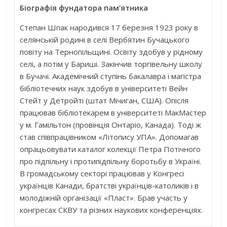
Біографія фундатора пам’ятника
Степан Шпак народився 17 березня 1923 року в
селянській родині в селі Вербятин Бучацького
повіту на Тернопільщині. Освіту здобув у рідному
селі, а потім у Бариші. Закінчив торгівельну школу
в Бучачі. Академічний ступінь бакалавра і магістра
бібліотечних наук здобув в університеті Вейн
Стейт у Детройті (штат Мічиган, США). Опісля
працював бібліотекарем в університеті МакМастер
у м. Гамільтон (провінція Онтаріо, Канада). Тоді ж
став співпрацівником «Літопису УПА». Допомагав
опрацьовувати каталог колекції Петра Потічного
про підпільну і протипідпільну боротьбу в Україні.
В громадському секторі працював у Конгресі
українців Канади, братстві українців-католиків і в
молодіжній організації «Пласт». Брав участь у
конгресах СКВУ та різних наукових конференціях.