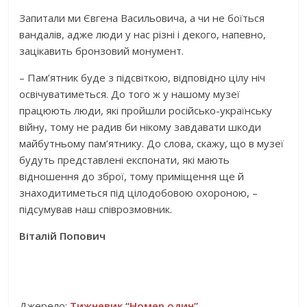
Запитали ми Євгена Васильовича, а чи не боїться
вандалів, адже люди у нас різні і декого, напевно,
зацікавить бронзовий монумент.
– Пам’ятник буде з підсвіткою, відповідно цілу ніч
освічуватиметься. До того ж у нашому музеї
працюють люди, які пройшли російсько-українську
війну, тому не радив би нікому завдавати шкоди
майбутньому пам’ятнику. До слова, скажу, що в музеї
будуть представлені експонати, які мають
відношення до зброї, тому приміщення ще й
знаходитиметься під цілодобовою охороною, –
підсумував наш співрозмовник.
Віталій Попович
Джерело:
Тижневик “Номер один”