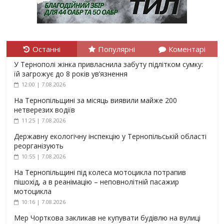
Останні
Популярні
Коментарі
У Тернополі жінка привласнила забуту підлітком сумку:
їй загрожує до 8 років ув’язнення
12:00 | 7.08.2026
На Тернопільщині за місяць виявили майже 200
нетверезих водіїв
11:25 | 7.08.2026
Державну екологічну інспекцію у Тернопільській області
реорганізують
10:55 | 7.08.2026
На Тернопільщині під колеса мотоцикла потрапив
пішохід, а в реанімацію – неповнолітній пасажир
мотоцикла
10:16 | 7.08.2026
Мер Чорткова закликав не купувати будівлю на вулиці