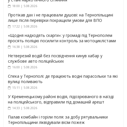
18:00 | 5.08.2026
Протікав дах і не працювали душові: на Тернопільщині
лише після перевірки покращили умови для ВПО
17:22 | 5.08.2026
«Щодня надходять скарги»: у громаді під Тернополем
просять поліцію посилити контроль за мотоциклістами
16:38 | 5.08.2026
Нетверезий водій без посвідчення кинув хабар у
службове авто поліцейських
16:00 | 5.08.2026
Спека у Тернополі: де працюють водні парасольки та які
вулиці поливають
15:11 | 5.08.2026
У Кременецькому районі водія, підозрюваного в наїзді
на поліцейського, відправили під домашній арешт
14:33 | 5.08.2026
Палав комбайн і горіли поля: за добу рятувальники
Тернопільщини ліквідували вісім пожеж