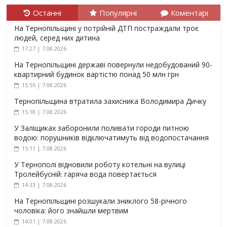
Останні
Популярні
Коментарі
На Тернопільщині у потрійній ДТП постраждали троє
людей, серед них дитина
17:27 | 7.08.2026
На Тернопільщині державі повернули недобудований 90-
квартирний будинок вартістю понад 50 млн грн
15:55 | 7.08.2026
Тернопільщина втратила захисника Володимира Дичку
15:18 | 7.08.2026
У Заліщиках заборонили поливати городи питною
водою: порушників відключатимуть від водопостачання
15:11 | 7.08.2026
У Тернополі відновили роботу котельні на вулиці
Тролейбусній: гаряча вода повертається
14:33 | 7.08.2026
На Тернопільщині розшукали зниклого 58-річного
чоловіка: його знайшли мертвим
14:01 | 7.08.2026