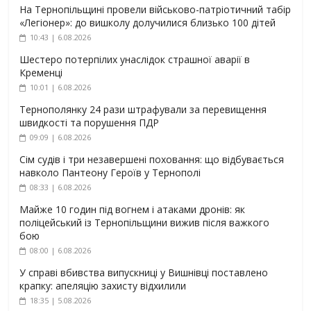
На Тернопільщині провели військово-патріотичний табір
«Легіонер»: до вишколу долучилися близько 100 дітей
10:43 | 6.08.2026
Шестеро потерпілих унаслідок страшної аварії в
Кременці
10:01 | 6.08.2026
Тернополянку 24 рази штрафували за перевищення
швидкості та порушення ПДР
09:09 | 6.08.2026
Сім судів і три незавершені поховання: що відбувається
навколо Пантеону Героїв у Тернополі
08:33 | 6.08.2026
Майже 10 годин під вогнем і атаками дронів: як
поліцейський із Тернопільщини вижив після важкого
бою
08:00 | 6.08.2026
У справі вбивства випускниці у Вишнівці поставлено
крапку: апеляцію захисту відхилили
18:35 | 5.08.2026