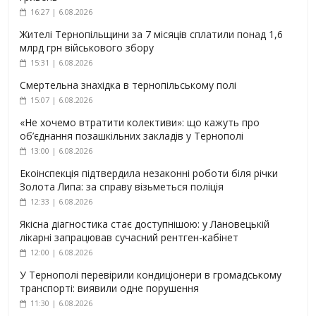
16:27 | 6.08.2026
Жителі Тернопільщини за 7 місяців сплатили понад 1,6
млрд грн військового збору
15:31 | 6.08.2026
Смертельна знахідка в тернопільському полі
15:07 | 6.08.2026
«Не хочемо втратити колективи»: що кажуть про
об’єднання позашкільних закладів у Тернополі
13:00 | 6.08.2026
Екоінспекція підтвердила незаконні роботи біля річки
Золота Липа: за справу візьметься поліція
12:33 | 6.08.2026
Якісна діагностика стає доступнішою: у Лановецькій
лікарні запрацював сучасний рентген-кабінет
12:00 | 6.08.2026
У Тернополі перевірили кондиціонери в громадському
транспорті: виявили одне порушення
11:30 | 6.08.2026