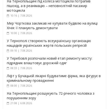
На Тернопільщині під колеса мотоцикла потрапив
пішохід, а в реанімацію – неповнолітній пасажир
мотоцикла
10:16 | 7.08.2026
Мер Чорткова закликав не купувати будівлю на вулиці
Хічія: її планують демонтувати
10:00 | 7.08.2026
У Тернополі створюють всеукраїнську організацію
нащадків українських жертв польських репресій
09:10 | 7.08.2026
У Теребовлі розпочали новий етап ремонту мосту:
підрядник влаштовує дорожній одяг
08:33 | 7.08.2026
Ліфт у Бучацькій лікарні будуватиме фірма, яка фігурує в
кримінальному провадженні
08:00 | 7.08.2026
На Тернопільщині розшукують 72-річного чоловіка з
порушенням зору
21:08 | 6.08.2026