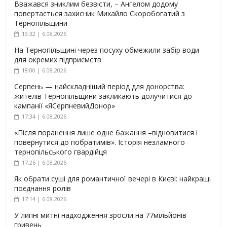
Вважався зниклим безвісти, – Ангелом додому
повертається захисник Михайло Скоробогатий з
Тернопільщини
19:32 | 6.08.2026
На Тернопільщині через посуху обмежили забір води
для окремих підприємств
18:00 | 6.08.2026
Серпень — найскладніший період для донорства:
жителів Тернопільщини закликають долучитися до
кампанії «ЯСерпневийДонор»
17:34 | 6.08.2026
«Після поранення лише одне бажання –відновитися і
повернутися до побратимів». Історія незламного
тернопільського гвардійця
17:26 | 6.08.2026
Як обрати суші для романтичної вечері в Києві: найкращі
поєднання ролів
17:14 | 6.08.2026
У липні митні надходження зросли на 77мільйонів
гривень