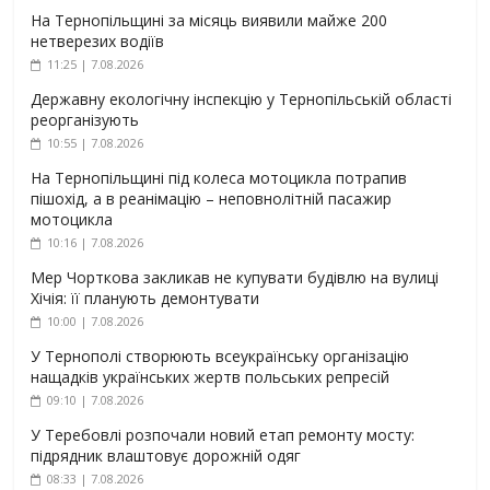
На Тернопільщині за місяць виявили майже 200
нетверезих водіїв
11:25 | 7.08.2026
Державну екологічну інспекцію у Тернопільській області
реорганізують
10:55 | 7.08.2026
На Тернопільщині під колеса мотоцикла потрапив
пішохід, а в реанімацію – неповнолітній пасажир
мотоцикла
10:16 | 7.08.2026
Мер Чорткова закликав не купувати будівлю на вулиці
Хічія: її планують демонтувати
10:00 | 7.08.2026
У Тернополі створюють всеукраїнську організацію
нащадків українських жертв польських репресій
09:10 | 7.08.2026
У Теребовлі розпочали новий етап ремонту мосту:
підрядник влаштовує дорожній одяг
08:33 | 7.08.2026