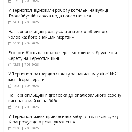
15:11 | 7.08.2026
У Тернополі відновили роботу котельні на вулиці
Тролейбусній: гаряча вода повертається
14:33 | 7.08.2026
На Тернопільщині розшукали зниклого 58-річного
чоловіка: його знайшли мертвим
14:01 | 7.08.2026
Екологи б’ють на сполох через можливе забруднення
Серету на Тернопільщині
13:38 | 7.08.2026
У Тернополі затвердили плату за навчання у ліцеї №21
імені Ігоря Герети
13:00 | 7.08.2026
На Тернопільщині підготовка до опалювального сезону
виконана майже на 60%
12:30 | 7.08.2026
У Тернополі жінка привласнила забуту підлітком сумку:
їй загрожує до 8 років ув’язнення
12:00 | 7.08.2026