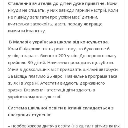
С
тавлення вчителів
до дітей
дуже привітне
.
Вони
нікуди не спішать, у них завжди гарний настрій. Коли
не підійду запитати про успіхи моєї дитини,
вчителька заспокоїть, дасть пораду як краще
вивчити іспанську.
В Малазі є українська школа від консульства.
Коли її відкрили шість років тому, то було лише 6
учнів, а зараз – близько 200 учнів. До першого класу
прийшло 30 дітей. Навчання проходить щосуботи.
Учнів з довколишніх міст привозять шкільні автобуси.
За місяць платимо 25 євро. Навчальна програма така
ж, як і в Україні. Атестати видають державного
зразка. Екзамени і атестації діти здають в
українському консульстві.
Система шкільної освіти в Іспанії складається з
наступних ступенів:
– необов’язкова дитяча освіта (на кшталт вітчизняних