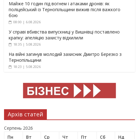
Майже 10 годин під вогнем і атаками дронів: як
поліцейський із Тернопільщини вижив після важкого
бою
08:00 | 6.08.2026
У справі вбивства випускниці у Вишнівці поставлено
крапку: апеляцію захисту відхилили
18:35 | 5.08.2026
На війні загинув молодий захисник Дмитро Березко з
Тернопільщини
18:23 | 5.08.2026
Архів статей
Серпень 2026
Пн
Вт
Ср
Чт
Пт
Сб
Нд