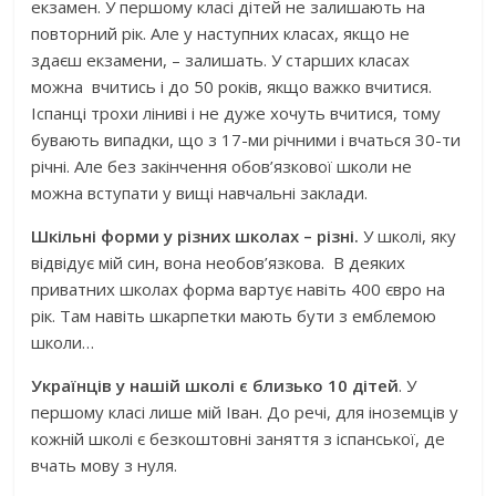
екзамен. У першому класі дітей не залишають на
повторний рік. Але у наступних класах, якщо не
здаєш екзамени, – залишать. У старших класах
можна вчитись і до 50 років, якщо важко вчитися.
Іспанці трохи ліниві і не дуже хочуть вчитися, тому
бувають випадки, що з 17-ми річними і вчаться 30-ти
річні. Але без закінчення обов’язкової школи не
можна вступати у вищі навчальні заклади.
Шкільні форми у різних школах – різні.
У школі, яку
відвідує мій син, вона необов’язкова. В деяких
приватних школах форма вартує навіть 400 євро на
рік. Там навіть шкарпетки мають бути з емблемою
школи…
Українців у нашій школі є близько 10
дітей
. У
першому класі лише мій Іван. До речі, для іноземців у
кожній школі є безкоштовні заняття з іспанської, де
вчать мову з нуля.