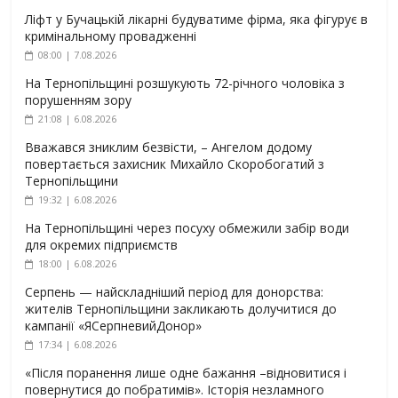
Ліфт у Бучацькій лікарні будуватиме фірма, яка фігурує в
кримінальному провадженні
08:00 | 7.08.2026
На Тернопільщині розшукують 72-річного чоловіка з
порушенням зору
21:08 | 6.08.2026
Вважався зниклим безвісти, – Ангелом додому
повертається захисник Михайло Скоробогатий з
Тернопільщини
19:32 | 6.08.2026
На Тернопільщині через посуху обмежили забір води
для окремих підприємств
18:00 | 6.08.2026
Серпень — найскладніший період для донорства:
жителів Тернопільщини закликають долучитися до
кампанії «ЯСерпневийДонор»
17:34 | 6.08.2026
«Після поранення лише одне бажання –відновитися і
повернутися до побратимів». Історія незламного