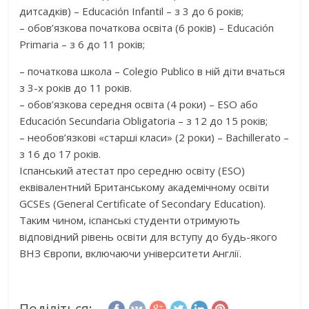
дитсадків) – Educación Infantil – з 3 до 6 років;
– обов’язкова початкова освіта (6 років) – Educación
Primaria – з 6 до 11 років;
– початкова школа – Сolegio Рublico в ній діти вчаться
з 3-х років до 11 років.
– обов’язкова середня освіта (4 роки) – ESO або
Educación Secundaria Obligatoria – з 12 до 15 років;
– необов’язкові «старші класи» (2 роки) – Bachillerato –
з 16 до 17 років.
Іспанський атестат про середню освіту (ESO)
еквівалентний Британському академічному освіти
GCSEs (General Certificate of Secondary Education).
Таким чином, іспанські студенти отримують
відповідний рівень освіти для вступу до будь-якого
ВНЗ Європи, включаючи університети Англії.
Поділіться: