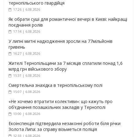
тернопільського гвардійця
17:26 | 6.08.2026
Як обрати суші для романтичної вечері в Києві: найкращі
поєднання ролів
17:14 | 6.08.2026
У липні митні надходження зросли на 77мільйонів
гривень
16:27 | 6.08.2026
Жителі Тернопільщини за 7 місяців сплатили понад 1,6
млрд грн військового збору
15:31 | 6.08.2026
Смертельна знахідка в тернопільському полі
15:07 | 6.08.2026
«Не хочемо втратити колективи»: що кажуть про
об’єднання позашкільних закладів у Тернополі
13:00 | 6.08.2026
Екоінспекція підтвердила незаконні роботи біля річки
Золота Липа: за справу візьметься поліція
12:33 | 6.08.2026