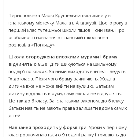
Тернополянка Марія Крушельницька живе у в
іспанському містечку Малага в Андалузії. Цього року в
перший клас тутешньої школи пішов її син Іван. Про
особливості навчання в іспанській школі вона
розповіла «Погляду».
Ш
кола
огороджена високими мурами і браму
відчинять о 8.30.
Діти шикуються на шкільному
подвір’ї по класах. За ними виходять вчителі і ведуть
їх до класів. Після чого браму зачиняють. Жодна
дитина вже не може вийти на вулицю. Батькам
дитину віддають в руки, саму ніколи не відпустять.
Це так до 6 класу. За іспанським законом, до 6 класу
батьки навіть не мають права залишати вдома самих
дітей.
Н
авчання проходить у формі гри
. Уроки у першому
класі розпочинаються о 9 годині ранку і тривають до