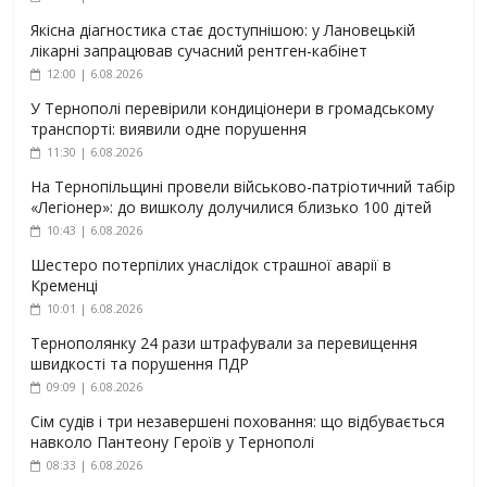
Якісна діагностика стає доступнішою: у Лановецькій
лікарні запрацював сучасний рентген-кабінет
12:00 | 6.08.2026
У Тернополі перевірили кондиціонери в громадському
транспорті: виявили одне порушення
11:30 | 6.08.2026
На Тернопільщині провели військово-патріотичний табір
«Легіонер»: до вишколу долучилися близько 100 дітей
10:43 | 6.08.2026
Шестеро потерпілих унаслідок страшної аварії в
Кременці
10:01 | 6.08.2026
Тернополянку 24 рази штрафували за перевищення
швидкості та порушення ПДР
09:09 | 6.08.2026
Сім судів і три незавершені поховання: що відбувається
навколо Пантеону Героїв у Тернополі
08:33 | 6.08.2026