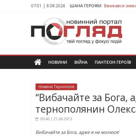
Skip
07:01 | 8.08.2026
ШАНА ГЕРОЯМ:
Вважався зник
to
На війні загин
content
ПОГЛЯД
Тернопільщина
Захисник з Тер
Тернопільщина
Новини
Тернополя.
Тернопільські
новини
НОВИНИ
ВІЙНА
ПАНТЕОН ГЕРОЇВ
та
події
Новини Тернополя
“Вибачайте за Бога, 
тернополянин Олекс
09:40 | 21.06.2013
Вибачайте за Бога, адже я не молюся!