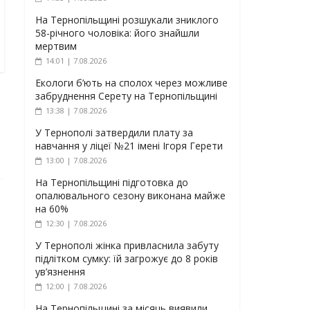
На Тернопільщині розшукали зниклого
58-річного чоловіка: його знайшли
мертвим
14:01 | 7.08.2026
Екологи б’ють на сполох через можливе
забруднення Серету на Тернопільщині
13:38 | 7.08.2026
У Тернополі затвердили плату за
навчання у ліцеї №21 імені Ігоря Герети
13:00 | 7.08.2026
На Тернопільщині підготовка до
опалювального сезону виконана майже
на 60%
12:30 | 7.08.2026
У Тернополі жінка привласнила забуту
підлітком сумку: їй загрожує до 8 років
ув’язнення
12:00 | 7.08.2026
На Тернопільщині за місяць виявили