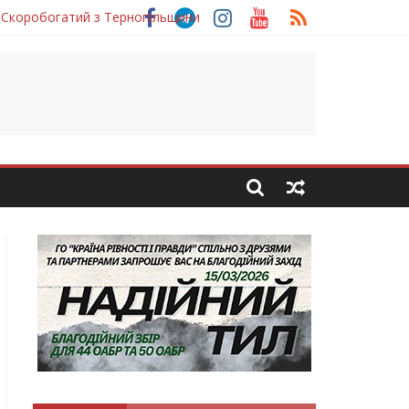
 Скоробогатий з Тернопільщини