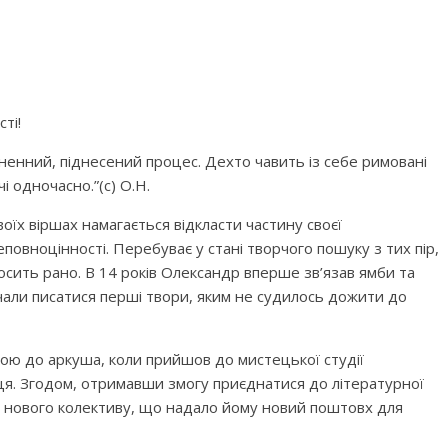
ті!
ненний, піднесений процес. Дехто чавить із себе римовані
і одночасно.”(с) О.Н.
оїх віршах намагається відкласти частину своєї
еповноцінності. Перебуває у стані творчого пошуку з тих пір,
досить рано. В 14 років Олександр вперше зв’язав ямби та
чали писатися перші твори, яким не судилось дожити до
ою до аркуша, коли прийшов до мистецької студії
кінця. Згодом, отримавши змогу приєднатися до літературної
ою нового колективу, що надало йому новий поштовх для