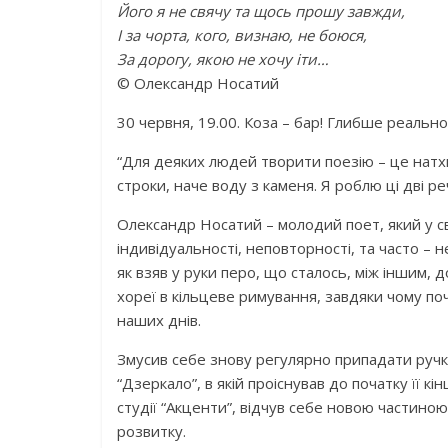
Його я не свячу та щось прошу завжди,
І за чорта, кого, визнаю, не боюся,
За дорогу, якою не хочу іти…
© Олександр Носатий
30 червня, 19.00. Коза – бар! Глибше реальнос
“Для деяких людей творити поезію – це натх
строки, наче воду з каменя. Я роблю ці дві реч
Олександр Носатий – молодий поет, який у св
індивідуальності, неповторності, та часто – н
як взяв у руки перо, що сталось, між іншим, 
хореї в кільцеве римування, завдяки чому по
наших днів.
Змусив себе знову регулярно припадати ручк
“Дзеркало”, в якій проіснував до початку її 
студії “Акценти”, відчув себе новою частин
розвитку.