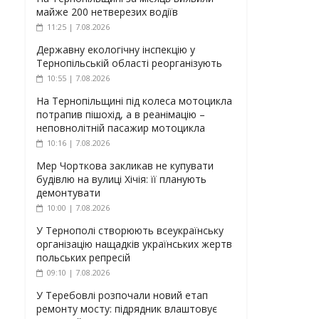
майже 200 нетверезих водіїв
11:25 | 7.08.2026
Державну екологічну інспекцію у
Тернопільській області реорганізують
10:55 | 7.08.2026
На Тернопільщині під колеса мотоцикла
потрапив пішохід, а в реанімацію –
неповнолітній пасажир мотоцикла
10:16 | 7.08.2026
Мер Чорткова закликав не купувати
будівлю на вулиці Хічія: її планують
демонтувати
10:00 | 7.08.2026
У Тернополі створюють всеукраїнську
організацію нащадків українських жертв
польських репресій
09:10 | 7.08.2026
У Теребовлі розпочали новий етап
ремонту мосту: підрядник влаштовує