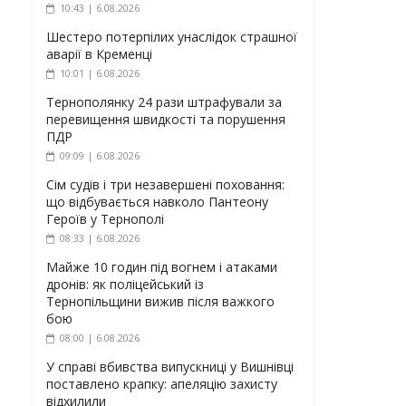
10:43 | 6.08.2026
Шестеро потерпілих унаслідок страшної
аварії в Кременці
10:01 | 6.08.2026
Тернополянку 24 рази штрафували за
перевищення швидкості та порушення
ПДР
09:09 | 6.08.2026
Сім судів і три незавершені поховання:
що відбувається навколо Пантеону
Героїв у Тернополі
08:33 | 6.08.2026
Майже 10 годин під вогнем і атаками
дронів: як поліцейський із
Тернопільщини вижив після важкого
бою
08:00 | 6.08.2026
У справі вбивства випускниці у Вишнівці
поставлено крапку: апеляцію захисту
відхилили