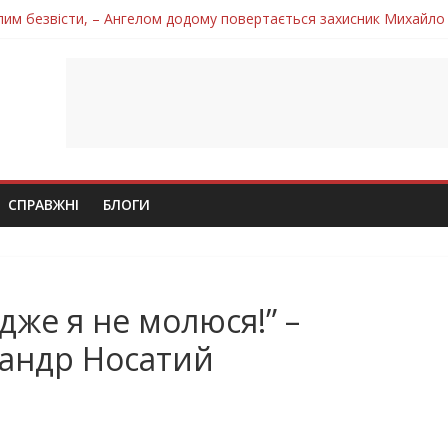
лим безвісти, – Ангелом додому повертається захисник Михайло
ув молодий захисник Дмитро Березко з Тернопільщини
 втратила захисника Володимира Вельму
нопільщини Петро Федів повертається до рідного дому «на щиті»
 втратила захисника Володимира Дичку
СПРАВЖНІ
БЛОГИ
адже я не молюся!” –
андр Носатий