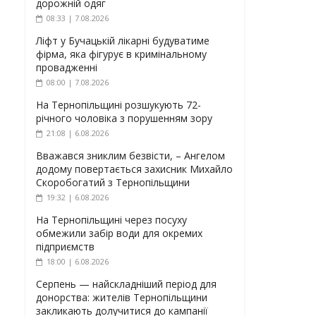
дорожній одяг
08:33 | 7.08.2026
Ліфт у Бучацькій лікарні будуватиме
фірма, яка фігурує в кримінальному
провадженні
08:00 | 7.08.2026
На Тернопільщині розшукують 72-
річного чоловіка з порушенням зору
21:08 | 6.08.2026
Вважався зниклим безвісти, – Ангелом
додому повертається захисник Михайло
Скоробогатий з Тернопільщини
19:32 | 6.08.2026
На Тернопільщині через посуху
обмежили забір води для окремих
підприємств
18:00 | 6.08.2026
Серпень — найскладніший період для
донорства: жителів Тернопільщини
закликають долучитися до кампанії