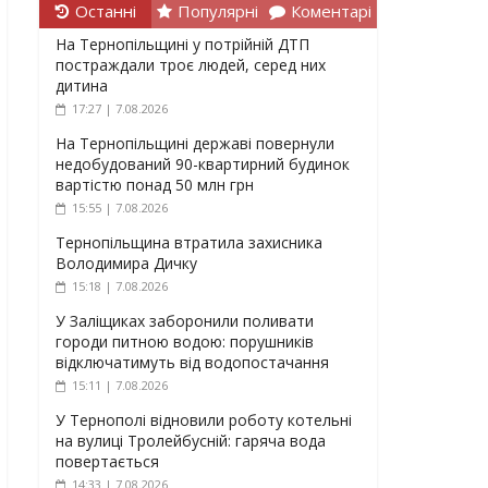
Останні
Популярні
Коментарі
На Тернопільщині у потрійній ДТП
постраждали троє людей, серед них
дитина
17:27 | 7.08.2026
На Тернопільщині державі повернули
недобудований 90-квартирний будинок
вартістю понад 50 млн грн
15:55 | 7.08.2026
Тернопільщина втратила захисника
Володимира Дичку
15:18 | 7.08.2026
У Заліщиках заборонили поливати
городи питною водою: порушників
відключатимуть від водопостачання
15:11 | 7.08.2026
У Тернополі відновили роботу котельні
на вулиці Тролейбусній: гаряча вода
повертається
14:33 | 7.08.2026