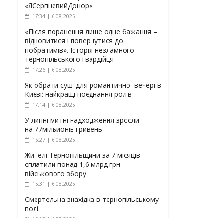
«ЯСерпневийДонор»
17:34 | 6.08.2026
«Після поранення лише одне бажання –
відновитися і повернутися до
побратимів». Історія незламного
тернопільського гвардійця
17:26 | 6.08.2026
Як обрати суші для романтичної вечері в
Києві: найкращі поєднання ролів
17:14 | 6.08.2026
У липні митні надходження зросли
на 77мільйонів гривень
16:27 | 6.08.2026
Жителі Тернопільщини за 7 місяців
сплатили понад 1,6 млрд грн
військового збору
15:31 | 6.08.2026
Смертельна знахідка в тернопільському
полі