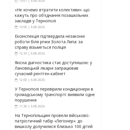
15:07 | 6.08.2026
«Не хочемо втратити колективи»: що
кажуть про об’єднання позашкільних
закладів у Тернополі
13:00 | 6.08.2026
Екоінспекція підтвердила незаконні
роботи біля річки Золота Липа: за
справу візьметься поліція
12:33 | 6.08.2026
Якісна діагностика стає доступнішою: у
Лановецькій лікарні запрацював
сучасний рентген-кабінет
12:00 | 6.08.2026
У Тернополі перевірили кондиціонери в
громадському транспорті: виявили одне
порушення
11:30 | 6.08.2026
На Тернопільщині провели військово-
патріотичний табір «Легіонер»: до
вишколу долучилися близько 100 дітей