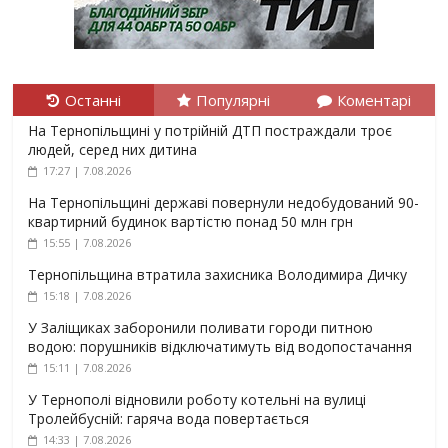
Останні
Популярні
Коментарі
На Тернопільщині у потрійній ДТП постраждали троє
людей, серед них дитина
17:27 | 7.08.2026
На Тернопільщині державі повернули недобудований 90-
квартирний будинок вартістю понад 50 млн грн
15:55 | 7.08.2026
Тернопільщина втратила захисника Володимира Дичку
15:18 | 7.08.2026
У Заліщиках заборонили поливати городи питною
водою: порушників відключатимуть від водопостачання
15:11 | 7.08.2026
У Тернополі відновили роботу котельні на вулиці
Тролейбусній: гаряча вода повертається
14:33 | 7.08.2026