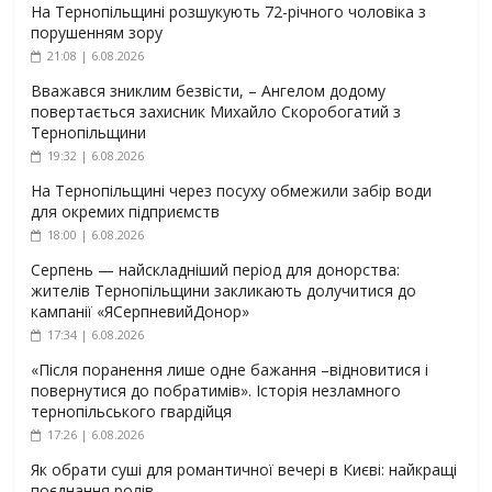
На Тернопільщині розшукують 72-річного чоловіка з
порушенням зору
21:08 | 6.08.2026
Вважався зниклим безвісти, – Ангелом додому
повертається захисник Михайло Скоробогатий з
Тернопільщини
19:32 | 6.08.2026
На Тернопільщині через посуху обмежили забір води
для окремих підприємств
18:00 | 6.08.2026
Серпень — найскладніший період для донорства:
жителів Тернопільщини закликають долучитися до
кампанії «ЯСерпневийДонор»
17:34 | 6.08.2026
«Після поранення лише одне бажання –відновитися і
повернутися до побратимів». Історія незламного
тернопільського гвардійця
17:26 | 6.08.2026
Як обрати суші для романтичної вечері в Києві: найкращі
поєднання ролів