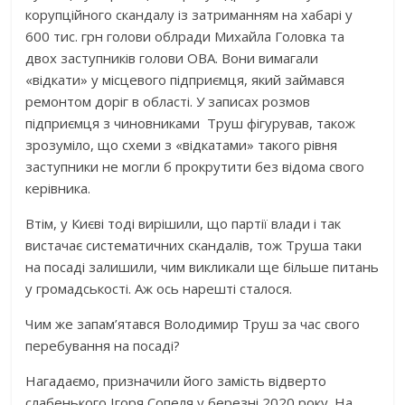
корупційного скандалу із затриманням на хабарі у
600 тис. грн голови облради Михайла Головка та
двох заступників голови ОВА. Вони вимагали
«відкати» у місцевого підприємця, який займався
ремонтом доріг в області. У записах розмов
підприємця з чиновниками Труш фігурував, також
зрозуміло, що схеми з «відкатами» такого рівня
заступники не могли б прокрутити без відома свого
керівника.
Втім, у Києві тоді вирішили, що партії влади і так
вистачає систематичних скандалів, тож Труша таки
на посаді залишили, чим викликали ще більше питань
у громадськості. Аж ось нарешті сталося.
Чим же запам’ятався Володимир Труш за час свого
перебування на посаді?
Нагадаємо, призначили його замість відверто
слабенького Ігоря Сопеля у березні 2020 року. На