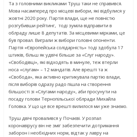
Та з головними викликами Труш таки не справився.
Мова насамперед про місцеві вибори, які відбулися у
жовтні 2020 року. Партія влади, ще не повністю
розгубивши рейтинг, тоді зуміла відправити в
облраду лише 8 депутатів. За місцевими мірками, це
був провал. Виграли ж вибори головні опоненти.
Партія «Європейська солідарність» тоді здобула 17
штиків, більш як удвічі більше за «Слуг народу».
«Свободівці», які відходять в минуле, теж втерли
носа «слугам» – 12 мандатів. Але врешті та ж
«Свобода», яка активно критикувала партію влади,
після виборів одразу радо пішла на створення
більшості зі «Слугами народу», аби просунути на
посаду голови Тернопільської облради Михайла
Головка. У що це все врешті вилилося ми уже знаємо.
Труш двічі провалився у Почаєві. У розпал
коронавірусу він не зміг забезпечити дотримання
заборон і необхідних норм, відтак у лавру на