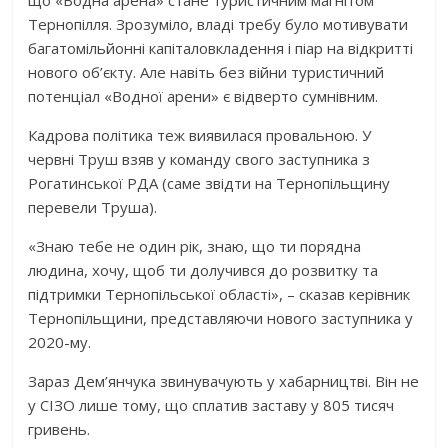
Тернопілля. Зрозуміло, владі требу було мотивувати
багатомільйонні капіталовкладення і піар на відкритті
нового об’єкту. Але навіть без війни туристичний
потенціал «Водної арени» є відверто сумнівним.
Кадрова політика теж виявилася провальною. У
червні Труш взяв у команду свого заступника з
Рогатинської РДА (саме звідти на Тернопільщину
перевели Труша).
«Знаю тебе не один рік, знаю, що ти порядна
людина, хочу, щоб ти долучився до розвитку та
підтримки Тернопільської області», – сказав керівник
Тернопільщини, представляючи нового заступника у
2020-му.
Зараз Дем’янчука звинувачують у хабарництві. Він не
у СІЗО лише тому, що сплатив заставу у 805 тисяч
гривень.