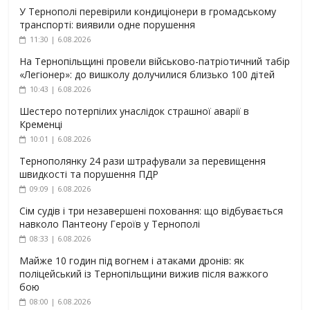
У Тернополі перевірили кондиціонери в громадському
транспорті: виявили одне порушення
11:30 | 6.08.2026
На Тернопільщині провели військово-патріотичний табір
«Легіонер»: до вишколу долучилися близько 100 дітей
10:43 | 6.08.2026
Шестеро потерпілих унаслідок страшної аварії в
Кременці
10:01 | 6.08.2026
Тернополянку 24 рази штрафували за перевищення
швидкості та порушення ПДР
09:09 | 6.08.2026
Сім судів і три незавершені поховання: що відбувається
навколо Пантеону Героїв у Тернополі
08:33 | 6.08.2026
Майже 10 годин під вогнем і атаками дронів: як
поліцейський із Тернопільщини вижив після важкого
бою
08:00 | 6.08.2026