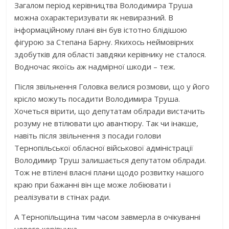
Загалом період керівництва Володимира Труша
можна охарактеризувати як невиразний. В
інформаційному плані він був істотно блідішою
фігурою за Степана Барну. Якихось неймовірних
здобутків для області завдяки керівнику не сталося.
Водночас якоїсь аж надмірної шкоди – теж.
Після звільнення Головка велися розмови, що у його
крісло можуть посадити Володимира Труша.
Хочеться вірити, що депутатам облради вистачить
розуму не втілювати цю авантюру. Так чи інакше,
навіть після звільнення з посади голови
Тернопільської обласної військової адміністрації
Володимир Труш залишається депутатом облради.
Тож не втілені власні плани щодо розвитку нашого
краю при бажанні він ще може лобіювати і
реалізувати в стінах ради.
А Тернопільщина тим часом завмерла в очікуванні
нового керівника…