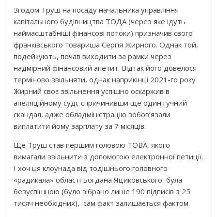
Згодом Труш на посаду начальника управління
капітального будівництва ТОДА (через яке ідуть
наймасштабніші фінансові потоки) призначив свого
франківського товариша Сергія Жирного. Однак той,
подейкують, почав виходити за рамки через
надмірний фінансовий апетит. Відтак його довелося
терміново звільняти, однак наприкінці 2021-го року
Жирний своє звільнення успішно оскаржив в
апеляційному суді, спричинивши ще один гучний
скандал, адже обладміністрацію зобов’язали
виплатити йому зарплату за 7 місяців.
Ще Труш став першим головою ТОВА, якого
вимагали звільнити з допомогою електронної петиції.
І хоч ця клоунада від тодішнього головного
«радикала» області Богдана Яциковського була
безуспішною (було зібрано лише 190 підписів з 25
тисяч необхідних), сам факт залишається фактом.