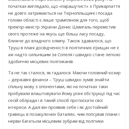
початках виглядало, що «парашутист» з Прикарпаття
не довго затримається на Тернопільщині і посада
голови області є лише трампліном для того, щоб
прем’єр-міністр України Денис Шмигаль перемістив
свого протеже на якусь ще більш ласу посаду,
ближче до владного олімпу. Також здавалося, що
Труш в плані досвідченості в політичних ігрищах не є
аж надто сильнішим за Сопеля і швидко стане легкою
здобиччю місцевих політиканів.
Та не так сталося, як гадалося. Маючи головний козир
– державні фінанси – Труш швидко зумів знайти
спільну мову з опонентами, які на початках таки
пробували влаштовувати йому різні обструкції під час
сесій облради і в такий спосіб протискати свої
інтереси. А далі він проявив себе і як достойний
гравець в позакулісних баталіях, чим попсував плани і
нерви багатьом місцевим зубрам від політики.