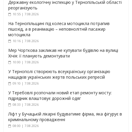
Державну екологічну інспекцію у Тернопільській області
реорганізують
10:55 | 7.08.2026
На Тернопільщині під колеса мотоцикла потрапив
пішохід, а в реанімацію – неповнолітній пасажир
мотоцикла
10:16 | 7.08.2026
Мер Чорткова закликав не купувати будівлю на вулиці
Хічія: її планують демонтувати
10:00 | 7.08.2026
У Тернополі створюють всеукраїнську організацію
нащадків українських жертв польських репресій
09:10 | 7.08.2026
У Теребовлі розпочали новий етап ремонту мосту:
підрядник влаштовує дорожній одяг
08:33 | 7.08.2026
Ліфт у Бучацькій лікарні будуватиме фірма, яка фігурує в
кримінальному провадженні
08:00 | 7.08.2026