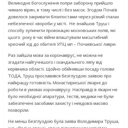
Великоднє богослужіння попри заборону прийшло
чимало вірян, в тому числі і без масок. Згодом Почаїв
довелося закривати блокпостами через різкий спалах
небезпечної хвороби у місті. Не знайшов Труш і
способу зупинити провокацію московських попів, які
цього року в час війни влаштували масштабний
хресний хід до обителі УПЦ мп – Почаєвської лаври.
Раз зайшла мова за коронавірус, не можна не
згадати найгучнішого і скандального ляпу від
керівника області. Щойно обійнявши посаду голови
ТОДА, Труш прославився безглуздою заявою про
найкращу готовність Монастириської лікарні до
роботи в умовах коронавірусу. Насправді в лікарні не
було необхідної апаратури, тестів, медики не були
забезпечені засобами захисту і невдовзі масово
похворіли.
Не менш безглуздою була заява Володимира Труша,
що «Водна арена» стане туристичним магнітом