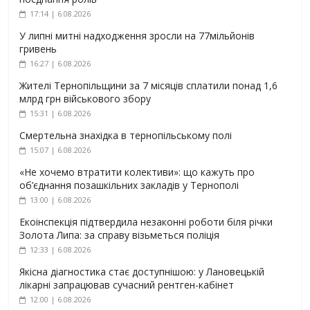
17:14 | 6.08.2026
У липні митні надходження зросли на 77мільйонів
гривень
16:27 | 6.08.2026
Жителі Тернопільщини за 7 місяців сплатили понад 1,6
млрд грн військового збору
15:31 | 6.08.2026
Смертельна знахідка в тернопільському полі
15:07 | 6.08.2026
«Не хочемо втратити колективи»: що кажуть про
об’єднання позашкільних закладів у Тернополі
13:00 | 6.08.2026
Екоінспекція підтвердила незаконні роботи біля річки
Золота Липа: за справу візьметься поліція
12:33 | 6.08.2026
Якісна діагностика стає доступнішою: у Лановецькій
лікарні запрацював сучасний рентген-кабінет
12:00 | 6.08.2026