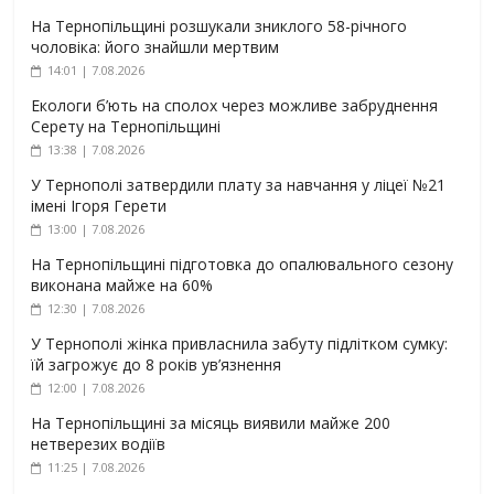
На Тернопільщині розшукали зниклого 58-річного
чоловіка: його знайшли мертвим
14:01 | 7.08.2026
Екологи б’ють на сполох через можливе забруднення
Серету на Тернопільщині
13:38 | 7.08.2026
У Тернополі затвердили плату за навчання у ліцеї №21
імені Ігоря Герети
13:00 | 7.08.2026
На Тернопільщині підготовка до опалювального сезону
виконана майже на 60%
12:30 | 7.08.2026
У Тернополі жінка привласнила забуту підлітком сумку:
їй загрожує до 8 років ув’язнення
12:00 | 7.08.2026
На Тернопільщині за місяць виявили майже 200
нетверезих водіїв
11:25 | 7.08.2026