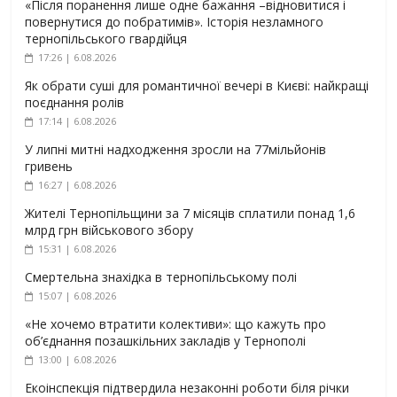
«Після поранення лише одне бажання –відновитися і
повернутися до побратимів». Історія незламного
тернопільського гвардійця
17:26 | 6.08.2026
Як обрати суші для романтичної вечері в Києві: найкращі
поєднання ролів
17:14 | 6.08.2026
У липні митні надходження зросли на 77мільйонів
гривень
16:27 | 6.08.2026
Жителі Тернопільщини за 7 місяців сплатили понад 1,6
млрд грн військового збору
15:31 | 6.08.2026
Смертельна знахідка в тернопільському полі
15:07 | 6.08.2026
«Не хочемо втратити колективи»: що кажуть про
об’єднання позашкільних закладів у Тернополі
13:00 | 6.08.2026
Екоінспекція підтвердила незаконні роботи біля річки