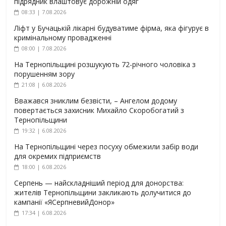
підрядник влаштовує дорожній одяг
08:33 | 7.08.2026
Ліфт у Бучацькій лікарні будуватиме фірма, яка фігурує в
кримінальному провадженні
08:00 | 7.08.2026
На Тернопільщині розшукують 72-річного чоловіка з
порушенням зору
21:08 | 6.08.2026
Вважався зниклим безвісти, – Ангелом додому
повертається захисник Михайло Скоробогатий з
Тернопільщини
19:32 | 6.08.2026
На Тернопільщині через посуху обмежили забір води
для окремих підприємств
18:00 | 6.08.2026
Серпень — найскладніший період для донорства:
жителів Тернопільщини закликають долучитися до
кампанії «ЯСерпневийДонор»
17:34 | 6.08.2026