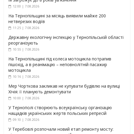
12:00 | 7.08.2026
На Тернопільщині за місяць виявили майже 200
нетверезих водіїв
11:25 | 7.08.2026
Державну екологічну інспекцію у Тернопільській області
реорганізують
10:55 | 7.08.2026
На Тернопільщині під колеса мотоцикла потрапив
пішохід, а в реанімацію – неповнолітній пасажир
мотоцикла
10:16 | 7.08.2026
Мер Чорткова закликав не купувати будівлю на вулиці
Хічія: її планують демонтувати
10:00 | 7.08.2026
У Тернополі створюють всеукраїнську організацію
нащадків українських жертв польських репресій
09:10 | 7.08.2026
У Теребовлі розпочали новий етап ремонту мосту: