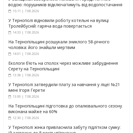
водою: порушників відключатимуть від водопостачання
15:11 | 7.08.2026
У Тернополі відновили роботу котельні на вулиці
Тролейбусній: гаряча вода повертається
14:33 | 7.08.2026
На Тернопільщині розшукали зниклого 58-річного
чоловіка: його знайшли мертвим
14:01 | 7.08.2026
Екологи б’ють на сполох через можливе забруднення
Серету на Тернопільщині
13:38 | 7.08.2026
У Тернополі затвердили плату за навчання у ліцеї №21
імені Ігоря Герети
13:00 | 7.08.2026
На Тернопільщині підготовка до опалювального сезону
виконана майже на 60%
12:30 | 7.08.2026
У Тернополі жінка привласнила забуту підлітком сумку:
їй загрожує до 8 років ув’язнення