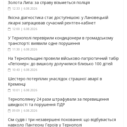
Золота Липа: за справу візьметься поліція
12:33 | 6.08.2026
Якісна діагностика стає доступнішою: у Лановецькій
лікарні запрацював сучасний рентген-кабінет
12:00 | 6.08.2026
У Тернополі перевірили кондиціонери в громадському
транспорті: виявили одне порушення
11:30 | 6.08.2026
На Тернопільщині провели військово-патріотичний табір
«Легіонер»: до вишколу долучилися близько 100 дітей
10:43 | 6.08.2026
Шестеро потерпілих унаслідок страшної аварії в
Кременці
10:01 | 6.08.2026
Тернополянку 24 рази штрафували за перевищення
швидкості та порушення ПДР
09:09 | 6.08.2026
Сім судів і три незавершені поховання: що відбувається
навколо Пантеону Героїв у Тернополі