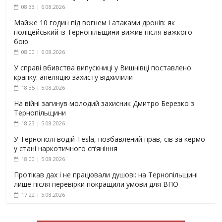
08:33 | 6.08.2026
Майже 10 годин під вогнем і атаками дронів: як
поліцейський із Тернопільщини вижив після важкого
бою
08:00 | 6.08.2026
У справі вбивства випускниці у Вишнівці поставлено
крапку: апеляцію захисту відхилили
18:35 | 5.08.2026
На війні загинув молодий захисник Дмитро Березко з
Тернопільщини
18:23 | 5.08.2026
У Тернополі водій Tesla, позбавлений прав, сів за кермо
у стані наркотичного сп’яніння
18:00 | 5.08.2026
Протікав дах і не працювали душові: на Тернопільщині
лише після перевірки покращили умови для ВПО
17:22 | 5.08.2026