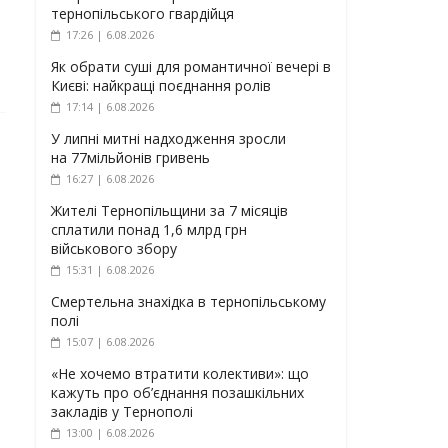
тернопільського гвардійця
17:26 | 6.08.2026
Як обрати суші для романтичної вечері в
Києві: найкращі поєднання ролів
17:14 | 6.08.2026
У липні митні надходження зросли
на 77мільйонів гривень
16:27 | 6.08.2026
Жителі Тернопільщини за 7 місяців
сплатили понад 1,6 млрд грн
військового збору
15:31 | 6.08.2026
Смертельна знахідка в тернопільському
полі
15:07 | 6.08.2026
«Не хочемо втратити колективи»: що
кажуть про об’єднання позашкільних
закладів у Тернополі
13:00 | 6.08.2026