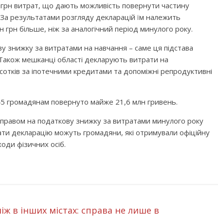
 грн витрат, що дають можливість повернути частину
. За результатами розгляду декларацій їм належить
н грн більше, ніж за аналогічний період минулого року.
 знижку за витратами на навчання – саме ця підстава
Також мешканці області декларують витрати на
сотків за іпотечними кредитами та допоміжні репродуктивні
45 громадянам повернуто майже 21,6 млн гривень.
я правом на податкову знижку за витратами минулого року
ти декларацію можуть громадяни, які отримували офіційну
оди фізичних осіб.
ж в інших містах: справа не лише в