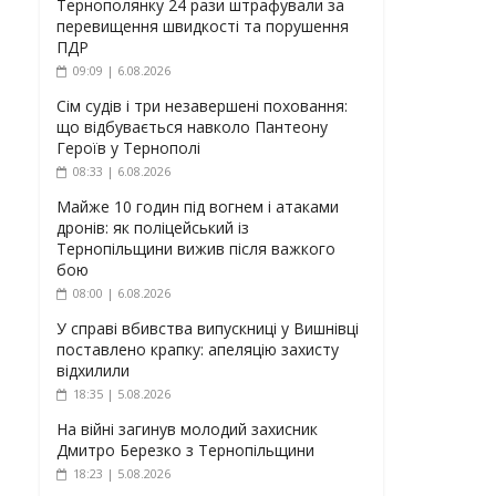
Тернополянку 24 рази штрафували за
перевищення швидкості та порушення
ПДР
09:09 | 6.08.2026
Сім судів і три незавершені поховання:
що відбувається навколо Пантеону
Героїв у Тернополі
08:33 | 6.08.2026
Майже 10 годин під вогнем і атаками
дронів: як поліцейський із
Тернопільщини вижив після важкого
бою
08:00 | 6.08.2026
У справі вбивства випускниці у Вишнівці
поставлено крапку: апеляцію захисту
відхилили
18:35 | 5.08.2026
На війні загинув молодий захисник
Дмитро Березко з Тернопільщини
18:23 | 5.08.2026