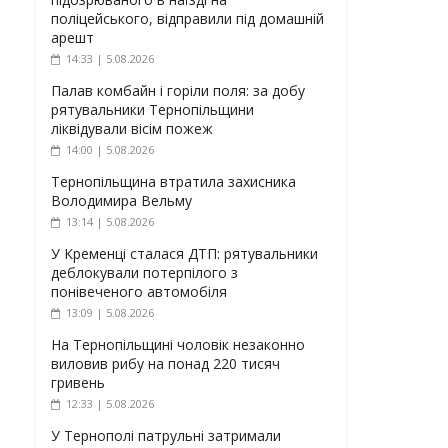
поліцейського, відправили під домашній
арешт
14:33 | 5.08.2026
Палав комбайн і горіли поля: за добу
рятувальники Тернопільщини
ліквідували вісім пожеж
14:00 | 5.08.2026
Тернопільщина втратила захисника
Володимира Вельму
13:14 | 5.08.2026
У Кременці сталася ДТП: рятувальники
деблокували потерпілого з
понівеченого автомобіля
13:09 | 5.08.2026
На Тернопільщині чоловік незаконно
виловив рибу на понад 220 тисяч
гривень
12:33 | 5.08.2026
У Тернополі патрульні затримали