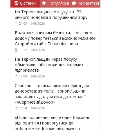
Останні
Популярні
Коментарі
На Тернопільщині розшукують 72-
річного чоловіка з порушенням зору
21:08 | 6.08.2026
Вважався зниклим безвісти, – Ангелом
додому повертається захисник Михайло
Скоробогатий з Тернопільщини
19:32 | 6.08.2026
На Тернопільщині через посуху
обмежили забір води для окремих
підприємств
18:00 | 6.08.2026
Серпень — найскладніший період для
донорства: жителів Тернопільщини
закликають долучитися до кампанії
«ЯСерпневийДонор»
17:34 | 6.08.2026
«Після поранення лише одне бажання –
відновитися і повернутися до
побратимів». Історія незламного