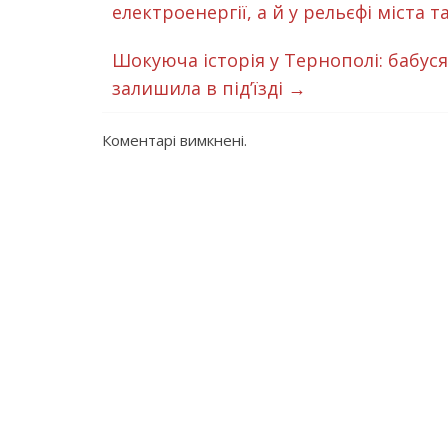
електроенергії, а й у рельєфі міста 
Шокуюча історія у Тернополі: бабус
залишила в під’їзді
→
Коментарі вимкнені.