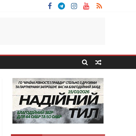
 Скоробогатий з Тернопільщини