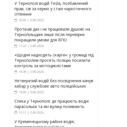
У Тернополі водій Tesla, позбавлений
прав, сів за кермо у стані наркотичного
сп’яніння
18:00 | 5.08.2026
Протікав дах і не працювали душові: на
Тернопільщині лише після перевірки
покращили умови для ВПО
17:22 | 5.08.2026
«Щодня надходять скарги»: у громаді під
Тернополем просять поліцію посилити
контроль за мотоциклістами
16:38 | 5.08.2026
Нетверезий водій без посвідчення кинув
хабар у службове авто поліцейських
16:00 | 5.08.2026
Спека у Тернополі: де працюють водні
парасольки та які вулиці поливають
15:11 | 5.08.2026
У Кременецькому районі водія,
підозрюваного в наїзді на