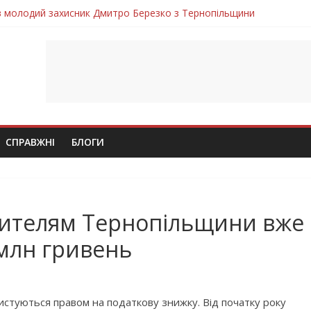
ув молодий захисник Дмитро Березко з Тернопільщини
 втратила захисника Володимира Вельму
нопільщини Петро Федів повертається до рідного дому «на щиті»
в скорботі: на щиті повертається воїн Володимир Паламарчук
лим безвісти, – Ангелом додому повертається захисник Михайло
СПРАВЖНІ
БЛОГИ
жителям Тернопільщини вже
млн гривень
стуються правом на податкову знижку. Від початку року