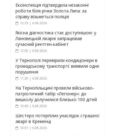
Екоінспекція підтвердила незаконні
роботи біля річки Золота Липа: за
справу візьметься поліція
12:33 | 6.08.2026
Якісна діагностика стає доступнішою: у
Лановецькій лікарні запрацював
сучасний рентген-кабінет
12:00 | 6.08.2026
У Тернополі перевірили кондиціонери в
громадському транспорті: виявили одне
порушення
11:30 | 6.08.2026
На Тернопільщині провели військово-
патріотичний табір «Легіонер»: до
вишколу долучилися близько 100 дітей
10:43 | 6.08.2026
Шестеро потерпілих унаслідок страшної
аварії в Кременці
10:01 | 6.08.2026