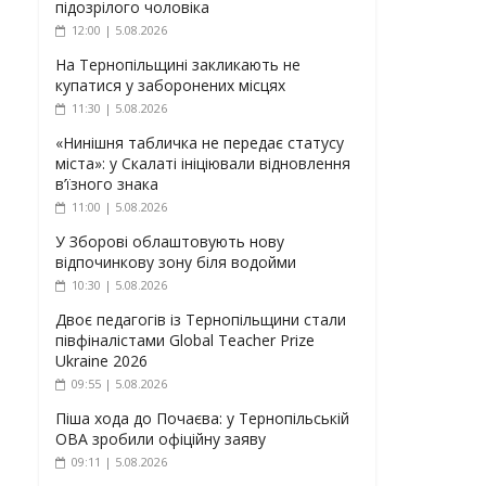
підозрілого чоловіка
12:00 | 5.08.2026
На Тернопільщині закликають не
купатися у заборонених місцях
11:30 | 5.08.2026
«Нинішня табличка не передає статусу
міста»: у Скалаті ініціювали відновлення
в’їзного знака
11:00 | 5.08.2026
У Зборові облаштовують нову
відпочинкову зону біля водойми
10:30 | 5.08.2026
Двоє педагогів із Тернопільщини стали
півфіналістами Global Teacher Prize
Ukraine 2026
09:55 | 5.08.2026
Піша хода до Почаєва: у Тернопільській
ОВА зробили офіційну заяву
09:11 | 5.08.2026