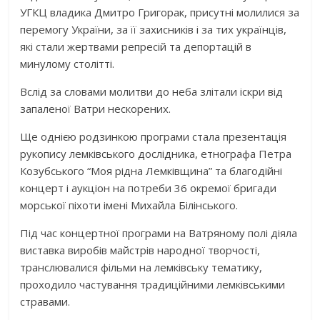
УГКЦ владика Дмитро Григорак, присутні молилися за
перемогу України, за її захисників і за тих українців,
які стали жертвами репресій та депортацій в
минулому столітті.
Вслід за словами молитви до неба злітали іскри від
запаленої Ватри нескорених.
Ще однією родзинкою програми стала презентація
рукопису лемківського дослідника, етнографа Петра
Козубського “Моя рідна Лемківщина” та благодійні
концерт і аукціон на потреби 36 окремої бригади
морської піхоти імені Михайла Білінського.
Під час концертної програми на Ватряному полі діяла
виставка виробів майстрів народної творчості,
транслювалися фільми на лемківську тематику,
проходило частування традиційними лемківськими
стравами.