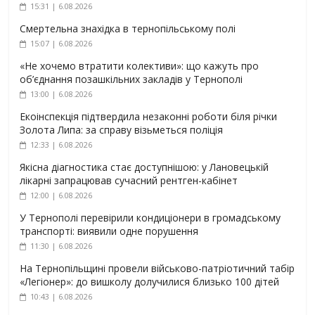
15:31 | 6.08.2026
Смертельна знахідка в тернопільському полі
15:07 | 6.08.2026
«Не хочемо втратити колективи»: що кажуть про
об’єднання позашкільних закладів у Тернополі
13:00 | 6.08.2026
Екоінспекція підтвердила незаконні роботи біля річки
Золота Липа: за справу візьметься поліція
12:33 | 6.08.2026
Якісна діагностика стає доступнішою: у Лановецькій
лікарні запрацював сучасний рентген-кабінет
12:00 | 6.08.2026
У Тернополі перевірили кондиціонери в громадському
транспорті: виявили одне порушення
11:30 | 6.08.2026
На Тернопільщині провели військово-патріотичний табір
«Легіонер»: до вишколу долучилися близько 100 дітей
10:43 | 6.08.2026