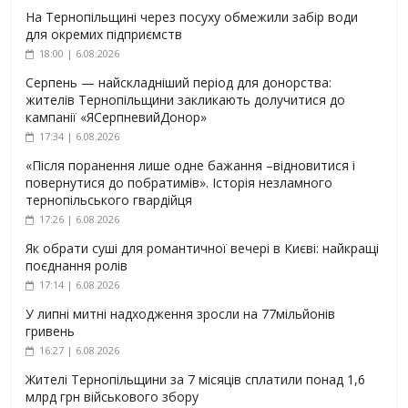
На Тернопільщині через посуху обмежили забір води
для окремих підприємств
18:00 | 6.08.2026
Серпень — найскладніший період для донорства:
жителів Тернопільщини закликають долучитися до
кампанії «ЯСерпневийДонор»
17:34 | 6.08.2026
«Після поранення лише одне бажання –відновитися і
повернутися до побратимів». Історія незламного
тернопільського гвардійця
17:26 | 6.08.2026
Як обрати суші для романтичної вечері в Києві: найкращі
поєднання ролів
17:14 | 6.08.2026
У липні митні надходження зросли на 77мільйонів
гривень
16:27 | 6.08.2026
Жителі Тернопільщини за 7 місяців сплатили понад 1,6
млрд грн військового збору