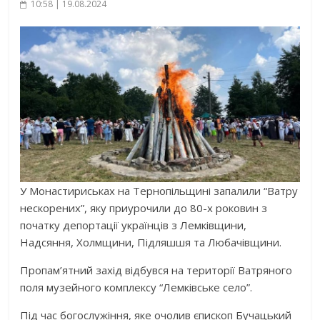
10:58 | 19.08.2024
У Монастириськах на Тернопільщині запалили “Ватру
нескорених”, яку приурочили до 80-х роковин з
початку депортації українців з Лемківщини,
Надсяння, Холмщини, Підляшшя та Любачівщини.
Пропам’ятний захід відбувся на території Ватряного
поля музейного комплексу “Лемківське село”.
Під час богослужіння, яке очолив єпископ Бучацький