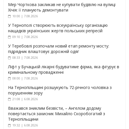
Мер Чорткова закликав не купувати будівлю на вулиці
Хічія: її планують демонтувати
10:00 | 7.08.2026
У Тернополі створюють всеукраїнську організацію
нащадків українських жертв польських репресій
09:10 | 7.08.2026
У Теребовлі розпочали новий етап ремонту мосту:
підрядник влаштовує дорожній одяг
08:33 | 7.08.2026
Ліфт у Бучацькій лікарні будуватиме фірма, яка фігурує в
кримінальному провадженні
08:00 | 7.08.2026
На Тернопільщині розшукують 72-річного чоловіка з
порушенням зору
21:08 | 6.08.2026
Вважався зниклим безвісти, – Ангелом додому
повертається захисник Михайло Скоробогатий з
Тернопільщини
19:32 | 6.08.2026