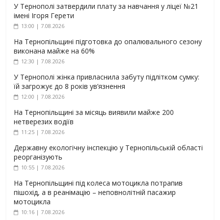
У Тернополі затвердили плату за навчання у ліцеї №21
імені Ігоря Герети
13:00 | 7.08.2026
На Тернопільщині підготовка до опалювального сезону
виконана майже на 60%
12:30 | 7.08.2026
У Тернополі жінка привласнила забуту підлітком сумку:
їй загрожує до 8 років ув’язнення
12:00 | 7.08.2026
На Тернопільщині за місяць виявили майже 200
нетверезих водіїв
11:25 | 7.08.2026
Державну екологічну інспекцію у Тернопільській області
реорганізують
10:55 | 7.08.2026
На Тернопільщині під колеса мотоцикла потрапив
пішохід, а в реанімацію – неповнолітній пасажир
мотоцикла
10:16 | 7.08.2026