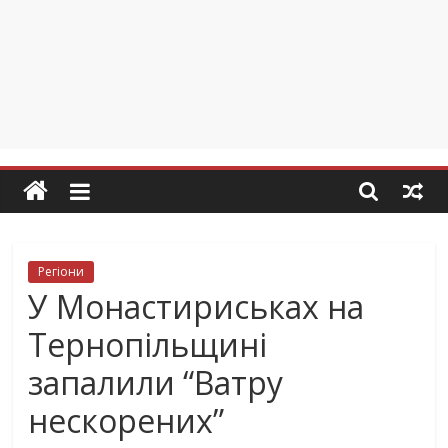
Регіони
У Монастириськах на
Тернопільщині
запалили “Ватру
нескорених”