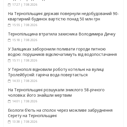
17:27 | 7.08.2026
На Тернопільщині державі повернули недобудований 90-
квартирний будинок вартістю понад 50 млн грн
15:55 | 7.08.2026
Тернопільщина втратила захисника Володимира Дичку
15:18 | 7.08.2026
У Заліщиках заборонили поливати городи питною
водою: порушників відключатимуть від водопостачання
15:11 | 7.08.2026
У Тернополі відновили роботу котельні на вулиці
Тролейбусній: гаряча вода повертається
14:33 | 7.08.2026
На Тернопільщині розшукали зниклого 58-річного
чоловіка: його знайшли мертвим
14:01 | 7.08.2026
Екологи б’ють на сполох через можливе забруднення
Серету на Тернопільщині
13:38 | 7.08.2026