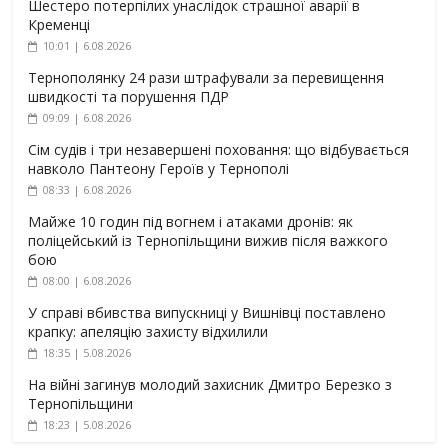
Шестеро потерпілих унаслідок страшної аварії в
Кременці
10:01 | 6.08.2026
Тернополянку 24 рази штрафували за перевищення
швидкості та порушення ПДР
09:09 | 6.08.2026
Сім судів і три незавершені поховання: що відбувається
навколо Пантеону Героїв у Тернополі
08:33 | 6.08.2026
Майже 10 годин під вогнем і атаками дронів: як
поліцейський із Тернопільщини вижив після важкого
бою
08:00 | 6.08.2026
У справі вбивства випускниці у Вишнівці поставлено
крапку: апеляцію захисту відхилили
18:35 | 5.08.2026
На війні загинув молодий захисник Дмитро Березко з
Тернопільщини
18:23 | 5.08.2026