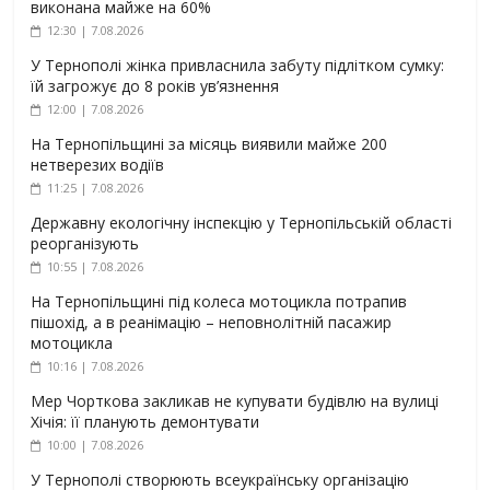
виконана майже на 60%
12:30 | 7.08.2026
У Тернополі жінка привласнила забуту підлітком сумку:
їй загрожує до 8 років ув’язнення
12:00 | 7.08.2026
На Тернопільщині за місяць виявили майже 200
нетверезих водіїв
11:25 | 7.08.2026
Державну екологічну інспекцію у Тернопільській області
реорганізують
10:55 | 7.08.2026
На Тернопільщині під колеса мотоцикла потрапив
пішохід, а в реанімацію – неповнолітній пасажир
мотоцикла
10:16 | 7.08.2026
Мер Чорткова закликав не купувати будівлю на вулиці
Хічія: її планують демонтувати
10:00 | 7.08.2026
У Тернополі створюють всеукраїнську організацію