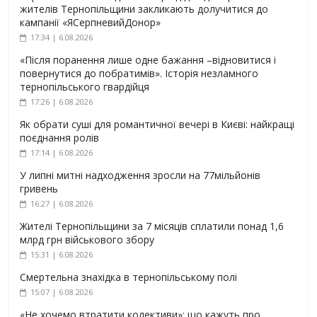
жителів Тернопільщини закликають долучитися до
кампанії «ЯСерпневийДонор»
17:34 | 6.08.2026
«Після поранення лише одне бажання –відновитися і
повернутися до побратимів». Історія незламного
тернопільського гвардійця
17:26 | 6.08.2026
Як обрати суші для романтичної вечері в Києві: найкращі
поєднання ролів
17:14 | 6.08.2026
У липні митні надходження зросли на 77мільйонів
гривень
16:27 | 6.08.2026
Жителі Тернопільщини за 7 місяців сплатили понад 1,6
млрд грн військового збору
15:31 | 6.08.2026
Смертельна знахідка в тернопільському полі
15:07 | 6.08.2026
«Не хочемо втратити колективи»: що кажуть про