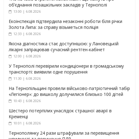
об’єднання позашкільних закладів у Тернополі
13:00 | 6.08.2026
Екоінспекція підтвердила незаконні роботи біля річки
Золота Липа: за справу візьметься поліція
12:33 | 6.08.2026
Якісна діагностика стає доступнішою: у Лановецькій
лікарні запрацював сучасний рентген-кабінет
12:00 | 6.08.2026
У Тернополі перевірили кондиціонери в громадському
транспорті: виявили одне порушення
11:30 | 6.08.2026
На Тернопільщині провели військово-патріотичний табір
«Легіонер»: до вишколу долучилися близько 100 дітей
10:43 | 6.08.2026
Шестеро потерпілих унаслідок страшної аварії в
Кременці
10:01 | 6.08.2026
Тернополянку 24 рази штрафували за перевищення
швидкості та порушення ПДР