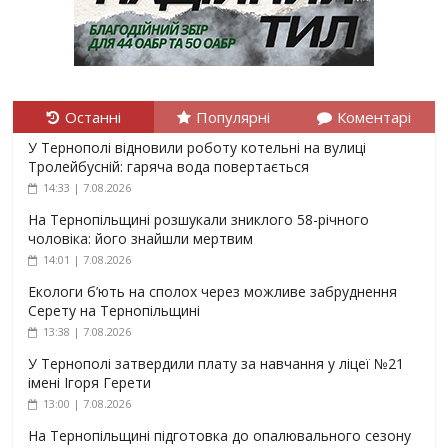
Останні
Популярні
Коментарі
У Тернополі відновили роботу котельні на вулиці
Тролейбусній: гаряча вода повертається
14:33 | 7.08.2026
На Тернопільщині розшукали зниклого 58-річного
чоловіка: його знайшли мертвим
14:01 | 7.08.2026
Екологи б’ють на сполох через можливе забруднення
Серету на Тернопільщині
13:38 | 7.08.2026
У Тернополі затвердили плату за навчання у ліцеї №21
імені Ігоря Герети
13:00 | 7.08.2026
На Тернопільщині підготовка до опалювального сезону