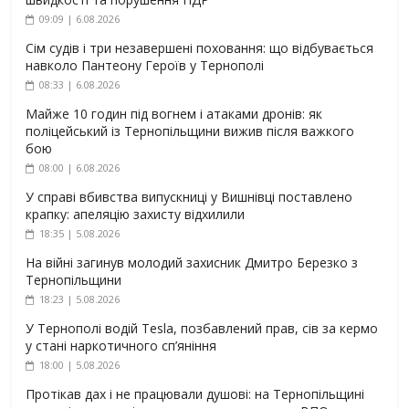
09:09 | 6.08.2026
Сім судів і три незавершені поховання: що відбувається
навколо Пантеону Героїв у Тернополі
08:33 | 6.08.2026
Майже 10 годин під вогнем і атаками дронів: як
поліцейський із Тернопільщини вижив після важкого
бою
08:00 | 6.08.2026
У справі вбивства випускниці у Вишнівці поставлено
крапку: апеляцію захисту відхилили
18:35 | 5.08.2026
На війні загинув молодий захисник Дмитро Березко з
Тернопільщини
18:23 | 5.08.2026
У Тернополі водій Tesla, позбавлений прав, сів за кермо
у стані наркотичного сп’яніння
18:00 | 5.08.2026
Протікав дах і не працювали душові: на Тернопільщині