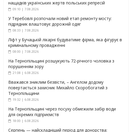
нащадків українських жертв польських репресій
09:10 | 7.08.2026
У Теребовлі розпочали новий етап ремонту мосту:
підрядник влаштовує дорожній одяг
08:33 | 7.08.2026
Ліфт у Бучацькій лікарні будуватиме фірма, яка фігурує в
кримінальному провадженні
08:00 | 7.08.2026
На Тернопільщині розшукують 72-річного чоловіка з
порушенням зору
21:08 | 6.08.2026
Вважався зниклим безвісти, – Ангелом додому
повертається захисник Михайло Скоробогатий з
Тернопільщини
19:32 | 6.08.2026
На Тернопільщині через посуху обмежили забір води
для окремих підприємств
18:00 | 6.08.2026
Серпень — найскладніший період для донорства: