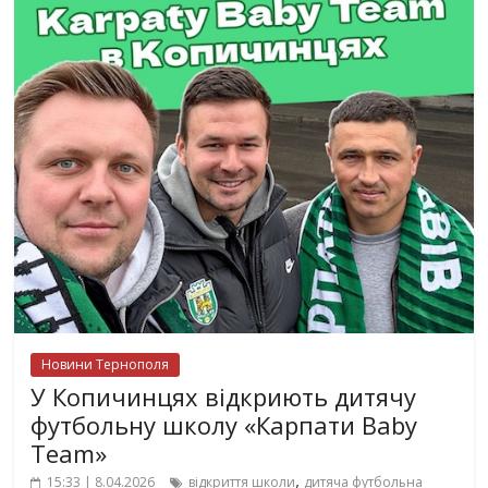
Новини Тернополя
У Копичинцях відкриють дитячу
футбольну школу «Карпати Baby
Team»
,
15:33 | 8.04.2026
відкриття школи
дитяча футбольна