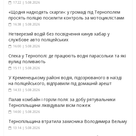
17:22 | 5.08.2026
«Щодня надходять скарги»: у громаді під Тернополем
просять поліцію посилити контроль за мотоциклістами
16:38 | 5.08.2026
Нетверезий водій без посвідчення кинув хабар у
службове авто поліцейських
16:00 | 5.08.2026
Спека у Тернополі: де працюють водні парасольки та які
вулиці поливають
15:11 | 5.08.2026
У Кременецькому районі водія, підозрюваного в наїзді
на поліцейського, відправили під домашній арешт
14:33 | 5.08.2026
Палав комбайн і горіли поля: за добу рятувальники
Тернопільщини ліквідували вісім пожеж
14:00 | 5.08.2026
Тернопільщина втратила захисника Володимира Вельму
13:14 | 5.08.2026