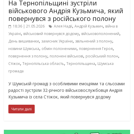
На Тернопільщині зустріли
військового Андрія Кузьмича, який
повернувся з російського полону
,
,
18:36 | 21.05.2026
Алея Надії
Андрій Кузьмич
війна в
,
,
,
Україні
військовий повернувся додому
військовополонений
,
,
,
День вишиванки
захисник України
звільнений з полону
,
,
,
новини Шумська
обмін полоненими
повернення Героя
,
,
,
повернення з полону
полонені військові
російський полон
,
,
,
Стіжок
Тернопільська область
Тернопільщина
Шумська
громада
У Шумській громаді з особливими емоціями та сльозами
радості зустріли 32-річного військовослужбовця Андрія
Кузьмича із села Стіжок, який повернувся додому
Читати далі