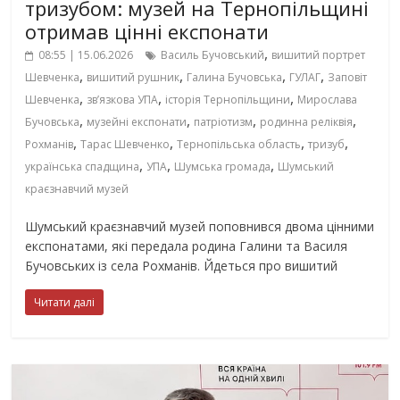
тризубом: музей на Тернопільщині
отримав цінні експонати
,
08:55 | 15.06.2026
Василь Бучовський
вишитий портрет
,
,
,
,
Шевченка
вишитий рушник
Галина Бучовська
ГУЛАГ
Заповіт
,
,
,
Шевченка
зв’язкова УПА
історія Тернопільщини
Мирослава
,
,
,
,
Бучовська
музейні експонати
патріотизм
родинна реліквія
,
,
,
,
Рохманів
Тарас Шевченко
Тернопільська область
тризуб
,
,
,
українська спадщина
УПА
Шумська громада
Шумський
краєзнавчий музей
Шумський краєзнавчий музей поповнився двома цінними
експонатами, які передала родина Галини та Василя
Бучовських із села Рохманів. Йдеться про вишитий
Читати далі