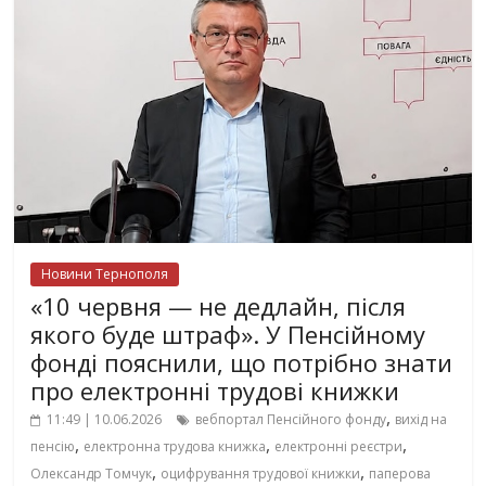
Новини Тернополя
«10 червня — не дедлайн, після
якого буде штраф». У Пенсійному
фонді пояснили, що потрібно знати
про електронні трудові книжки
,
11:49 | 10.06.2026
вебпортал Пенсійного фонду
вихід на
,
,
,
пенсію
електронна трудова книжка
електронні реєстри
,
,
Олександр Томчук
оцифрування трудової книжки
паперова