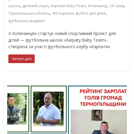
,
,
,
,
,
школа
дитячий спорт
Карпати Baby Team
Копичинці
СК Сихів
,
,
,
Тернопільська область
ФК Карпати
футбол для дітей
футбольна академія
У Копичинцях стартує новий спортивний проєкт для
дітей — футбольна школа «Karpaty Baby Team»,
створена за участі футбольного клубу «Карпати»
Читати далі