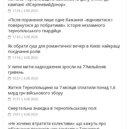
кампанії «ЯСерпневийДонор»
17:34 | 6.08.2026
«Після поранення лише одне бажання –відновитися і
повернутися до побратимів». Історія незламного
тернопільського гвардійця
17:26 | 6.08.2026
Як обрати суші для романтичної вечері в Києві: найкращі
поєднання ролів
17:14 | 6.08.2026
У липні митні надходження зросли на 77мільйонів
гривень
16:27 | 6.08.2026
Жителі Тернопільщини за 7 місяців сплатили понад 1,6
млрд грн військового збору
15:31 | 6.08.2026
Смертельна знахідка в тернопільському полі
15:07 | 6.08.2026
«Не хочемо втратити колективи»: що кажуть про
об’єднання позашкільних закладів у Тернополі