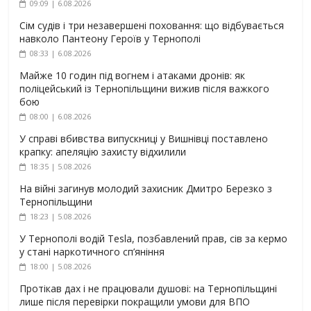
09:09 | 6.08.2026
Сім судів і три незавершені поховання: що відбувається
навколо Пантеону Героїв у Тернополі
08:33 | 6.08.2026
Майже 10 годин під вогнем і атаками дронів: як
поліцейський із Тернопільщини вижив після важкого
бою
08:00 | 6.08.2026
У справі вбивства випускниці у Вишнівці поставлено
крапку: апеляцію захисту відхилили
18:35 | 5.08.2026
На війні загинув молодий захисник Дмитро Березко з
Тернопільщини
18:23 | 5.08.2026
У Тернополі водій Tesla, позбавлений прав, сів за кермо
у стані наркотичного сп’яніння
18:00 | 5.08.2026
Протікав дах і не працювали душові: на Тернопільщині
лише після перевірки покращили умови для ВПО