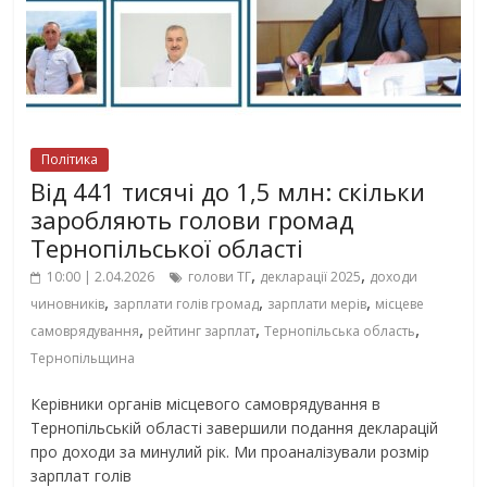
Політика
Від 441 тисячі до 1,5 млн: скільки
заробляють голови громад
Тернопільської області
,
,
10:00 | 2.04.2026
голови ТГ
декларації 2025
доходи
,
,
,
чиновників
зарплати голів громад
зарплати мерів
місцеве
,
,
,
самоврядування
рейтинг зарплат
Тернопільська область
Тернопільщина
Керівники органів місцевого самоврядування в
Тернопільській області завершили подання декларацій
про доходи за минулий рік. Ми проаналізували розмір
зарплат голів