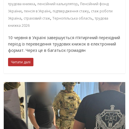
,
,
трудова книжка
пенсійний калькулятор
Пенсійний фонд
,
,
,
України
пенсія в Україні
підтвердження стажу
стаж роботи
,
,
,
Україна
страховий стаж
Тернопільська область
трудова
книжка 2026
10 червня в Україні завершується п’ятирічний перехідний
період із переведення трудових книжок в електронний
формат. Через це в багатьох громадян
Читати далі