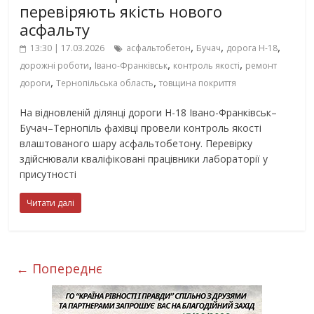
перевіряють якість нового
асфальту
,
,
,
13:30 | 17.03.2026
асфальтобетон
Бучач
дорога Н-18
,
,
,
дорожні роботи
Івано-Франківськ
контроль якості
ремонт
,
,
дороги
Тернопільська область
товщина покриття
На відновленій ділянці дороги Н-18 Івано-Франківськ–
Бучач–Тернопіль фахівці провели контроль якості
влаштованого шару асфальтобетону. Перевірку
здійснювали кваліфіковані працівники лабораторії у
присутності
Читати далі
← Попереднє