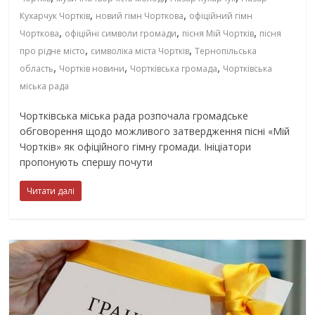
,
,
Кухарчук Чортків
новий гімн Чорткова
офіційний гімн
,
,
,
Чорткова
офіційні символи громади
пісня Мій Чортків
пісня
,
,
про рідне місто
символіка міста Чортків
Тернопільська
,
,
,
область
Чортків новини
Чортківська громада
Чортківська
міська рада
Чортківська міська рада розпочала громадське
обговорення щодо можливого затвердження пісні «Мій
Чортків» як офіційного гімну громади. Ініціатори
пропонують спершу почути
Читати далі