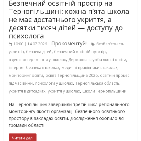
Безпечний освітній простір на
Тернопільщині: кожна п’ята школа
не має достатнього укриття, а
десятки тисяч дітей — доступу до
психолога
Прокоментуй!
10:00 | 14.07.2026
безбар’єрність
,
,
,
укриттів
безпека дітей
безпечний освітній простір
,
,
відеоспостереження у школах
Державна служба якості освіти
,
,
інтернет-безпека в школах
медичні працівники в школах
,
,
моніторинг освіти
освіта Тернопільщина 2026
освітній процес
,
,
,
під час війни
психологи у школах
Тернопільська область
,
,
укриття в дитсадках
укриття у школах
школи Тернопільщини
На Тернопільщині завершили третій цикл регіонального
моніторингу якості організації безпечного освітнього
простору в закладах освіти. Дослідження охопило всі
громади області
Читати далі