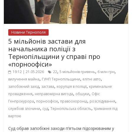
Новини Тернополя
5 мільйонів застави для
начальника поліції з
Тернопільщини у справі про
«порноофіси»
,
,
,
19:12 | 21.05.2026
22
5 мільйонів гривень
6 млн грн
,
,
,
вилучення майна
ГУНП Тернопільщини
елітні авто
,
,
,
запобіжний захід
застава
корупція в поліції
кримінальне
,
,
,
провадження
неправомірна вигода
обшуки
Офіс
,
,
,
,
Генпрокурора
порноофіси
правоохоронці
розслідування
,
,
,
службові злочини
суд
Тернопільська область
тримання під
вартою
Суд обрав запобіжні заходи п’ятьом підозрюваним у