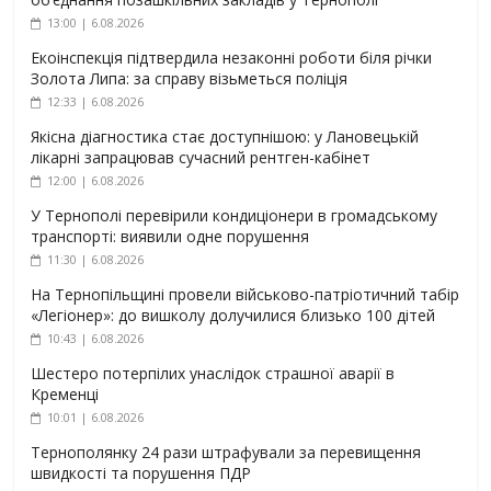
13:00 | 6.08.2026
Екоінспекція підтвердила незаконні роботи біля річки
Золота Липа: за справу візьметься поліція
12:33 | 6.08.2026
Якісна діагностика стає доступнішою: у Лановецькій
лікарні запрацював сучасний рентген-кабінет
12:00 | 6.08.2026
У Тернополі перевірили кондиціонери в громадському
транспорті: виявили одне порушення
11:30 | 6.08.2026
На Тернопільщині провели військово-патріотичний табір
«Легіонер»: до вишколу долучилися близько 100 дітей
10:43 | 6.08.2026
Шестеро потерпілих унаслідок страшної аварії в
Кременці
10:01 | 6.08.2026
Тернополянку 24 рази штрафували за перевищення
швидкості та порушення ПДР