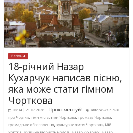
Регіони
18-річний Назар
Кухарчук написав пісню,
яка може стати гімном
Чорткова
Прокоментуй!
09:34 | 21.07.2026
авторська пісня
,
,
,
,
про Чортків
гімн міста
гімн Чорткова
громада Чорткова
,
,
громадське обговорення
культурне життя Чорткова
Мій
,
,
,
Чортків
музична творчість молоді
Назар Кухарчук
Назар