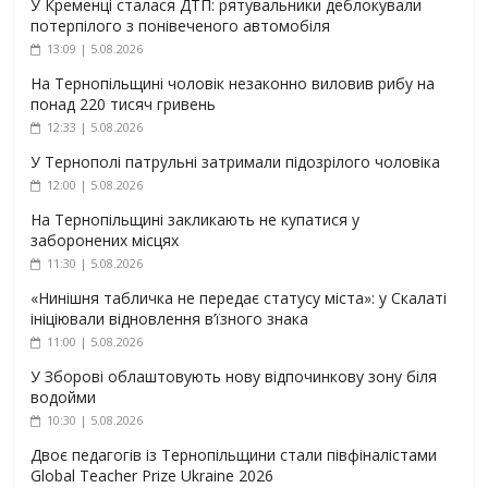
У Кременці сталася ДТП: рятувальники деблокували
потерпілого з понівеченого автомобіля
13:09 | 5.08.2026
На Тернопільщині чоловік незаконно виловив рибу на
понад 220 тисяч гривень
12:33 | 5.08.2026
У Тернополі патрульні затримали підозрілого чоловіка
12:00 | 5.08.2026
На Тернопільщині закликають не купатися у
заборонених місцях
11:30 | 5.08.2026
«Нинішня табличка не передає статусу міста»: у Скалаті
ініціювали відновлення в’їзного знака
11:00 | 5.08.2026
У Зборові облаштовують нову відпочинкову зону біля
водойми
10:30 | 5.08.2026
Двоє педагогів із Тернопільщини стали півфіналістами
Global Teacher Prize Ukraine 2026