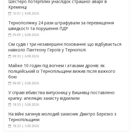
Шестеро потерпілих унаслідок страшної аварії в
Кременці
10:01 | 6.08.2026
Тернополянку 24 рази штрафували за перевищення
швидкості та порушення ПДР
09:09 | 6.08.2026
Сім судів і три незавершені поховання: що відбувається
навколо Пантеону Героїв у Тернополі
08:33 | 6.08.2026
Майже 10 годин під вогнем і атаками дронів: як
поліцейський із Тернопільщини вижив після важкого
бою
08:00 | 6.08.2026
У справі вбивства випускниці у Вишнівці поставлено
крапку: апеляцію захисту відхилили
18:35 | 5.08.2026
На війні загинув молодий захисник Дмитро Березко з
Тернопільщини
18:23 | 5.08.2026