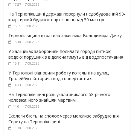
17:27 | 7.08.2026
На Тернопільщині державі повернули недобудований 90-
квартирний будинок вартістю понад 50 млн грн
15:55 | 7.08.2026
Тернопільщина втратила захисника Володимира Дичку
15:18 | 7.08.2026
У Заліщиках заборонили поливати городи питною
водою: порушників відключатимуть від водопостачання
15:11 | 7.08.2026
У Тернополі відновили роботу котельні на вулиці
Тролейбусній: гаряча вода повертається
14:33 | 7.08.2026
На Тернопільщині розшукали зниклого 58-річного
чоловіка: його знайшли мертвим
14:01 | 7.08.2026
Екологи б’ють на сполох через можливе забруднення
Серету на Тернопільщині
13:38 | 7.08.2026