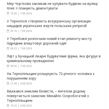
Мер Чорткова закликав не купувати будівлю на вулиці
Хічія: її планують демонтувати
10:00 | 7.08.2026
У Тернополі створюють всеукраїнську організацію
нащадків українських жертв польських репресій
09:10 | 7.08.2026
У Теребовлі розпочали новий етап ремонту мосту:
підрядник влаштовує дорожній одяг
08:33 | 7.08.2026
Ліфт у Бучацькій лікарні будуватиме фірма, яка фігурує в
кримінальному провадженні
08:00 | 7.08.2026
На Тернопільщині розшукують 72-річного чоловіка з
порушенням зору
21:08 | 6.08.2026
Вважався зниклим безвісти, – Ангелом додому
повертається захисник Михайло Скоробогатий з
Тернопільщини
19:32 | 6.08.2026