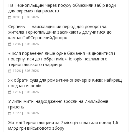
На Тернопільщині через посуху обмежили забір води
для окремих підприємств
18:00 | 6.08.2026
Серпень — найскладніший період для донорства:
жителів Тернопільщини закликають долучитися до
кампанії «ЯСерпневийДонор»
17:34 | 6.08.2026
«Після поранення лише одне бажання –відновитися і
повернутися до побратимів». Історія незламного
тернопільського гвардійця
17:26 | 6.08.2026
Як обрати суші для романтичної вечері в Києві: найкращі
поєднання ролів
17:14 | 6.08.2026
У липні митні надходження зросли на 77мільйонів
гривень
16:27 | 6.08.2026
Жителі Тернопільщини за 7 місяців сплатили понад 1,6
млрд грн військового збору