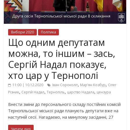
Вибори 2020
Політика
Що одним депутатам
можна, то іншим – зась,
Сергій Надал показує,
хто цар у Тернополі
,
,
11:00 | 10.12.2020
Іван Сороколіт
Мар’ян Козбур
Олег
,
,
,
,
Різник
Сергій Надал
Тернопіль
царство Надала
цензура
Внести зміни до персонального складу постійних комісій
Тернопільської міської ради планують депутати вже на
наступній сесії. Нагадаємо, на минулому засіданні, 27
Читати далі