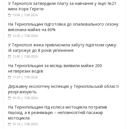
У Тернополі затвердили плату за навчання у ліцеї №21
імені Ігоря Герети
13:00 | 7.08.2026
На Тернопільщині підготовка до опалювального сезону
виконана майже на 60%
12:30 | 7.08.2026
У Тернополі жінка привласнила забуту підлітком сумку:
їй загрожує до 8 років ув’язнення
12:00 | 7.08.2026
На Тернопільщині за місяць виявили майже 200
нетверезих водіїв
11:25 | 7.08.2026
Державну екологічну інспекцію у Тернопільській області
реорганізують
10:55 | 7.08.2026
На Тернопільщині під колеса мотоцикла потрапив
пішохід, а в реанімацію – неповнолітній пасажир
мотоцикла
10:16 | 7.08.2026