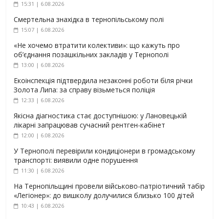
15:31 | 6.08.2026
Смертельна знахідка в тернопільському полі
15:07 | 6.08.2026
«Не хочемо втратити колективи»: що кажуть про
об’єднання позашкільних закладів у Тернополі
13:00 | 6.08.2026
Екоінспекція підтвердила незаконні роботи біля річки
Золота Липа: за справу візьметься поліція
12:33 | 6.08.2026
Якісна діагностика стає доступнішою: у Лановецькій
лікарні запрацював сучасний рентген-кабінет
12:00 | 6.08.2026
У Тернополі перевірили кондиціонери в громадському
транспорті: виявили одне порушення
11:30 | 6.08.2026
На Тернопільщині провели військово-патріотичний табір
«Легіонер»: до вишколу долучилися близько 100 дітей
10:43 | 6.08.2026