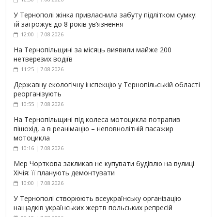
У Тернополі жінка привласнила забуту підлітком сумку:
їй загрожує до 8 років ув’язнення
12:00 | 7.08.2026
На Тернопільщині за місяць виявили майже 200
нетверезих водіїв
11:25 | 7.08.2026
Державну екологічну інспекцію у Тернопільській області
реорганізують
10:55 | 7.08.2026
На Тернопільщині під колеса мотоцикла потрапив
пішохід, а в реанімацію – неповнолітній пасажир
мотоцикла
10:16 | 7.08.2026
Мер Чорткова закликав не купувати будівлю на вулиці
Хічія: її планують демонтувати
10:00 | 7.08.2026
У Тернополі створюють всеукраїнську організацію
нащадків українських жертв польських репресій