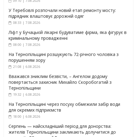
09:10 | 7.08.2026
У Теребовлі розпочали новий етап ремонту мосту:
підрядник влаштовує дорожній одяг
08:33 | 7.08.2026
Ліфт у Бучацькій лікарні будуватиме фірма, яка фігурує в
кримінальному провадженні
08:00 | 7.08.2026
На Тернопільщині розшукують 72-річного чоловіка з
порушенням зору
21:08 | 6.08.2026
Вважався зниклим безвісти, – Ангелом додому
повертається захисник Михайло Скоробогатий з
Тернопільщини
19:32 | 6.08.2026
На Тернопільщині через посуху обмежили забір води
для окремих підприємств
18:00 | 6.08.2026
Серпень — найскладніший період для донорства:
жителів Тернопільщини закликають долучитися до