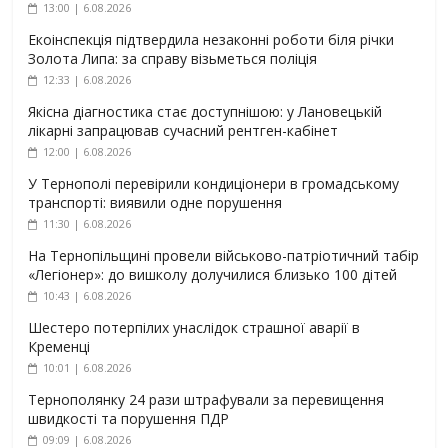
13:00 | 6.08.2026
Екоінспекція підтвердила незаконні роботи біля річки
Золота Липа: за справу візьметься поліція
12:33 | 6.08.2026
Якісна діагностика стає доступнішою: у Лановецькій
лікарні запрацював сучасний рентген-кабінет
12:00 | 6.08.2026
У Тернополі перевірили кондиціонери в громадському
транспорті: виявили одне порушення
11:30 | 6.08.2026
На Тернопільщині провели військово-патріотичний табір
«Легіонер»: до вишколу долучилися близько 100 дітей
10:43 | 6.08.2026
Шестеро потерпілих унаслідок страшної аварії в
Кременці
10:01 | 6.08.2026
Тернополянку 24 рази штрафували за перевищення
швидкості та порушення ПДР
09:09 | 6.08.2026