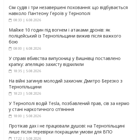
Сім судів і три незавершені поховання: що відбувається
навколо Пантеону Героїв у Тернополі
08:33 | 6.08.2026
Майже 10 годин під вогнем і атаками дронів: як
поліцейський із Тернопільщини вижив після важкого
бою
08:00 | 6.08.2026
У справі вбивства випускниці у Вишнівці поставлено
крапку: апеляцію захисту відхилили
18:35 | 5.08.2026
На війні загинув молодий захисник Дмитро Березко з
Тернопільщини
18:23 | 5.08.2026
У Тернополі водій Tesla, позбавлений прав, сів за кермо
у стані наркотичного сп’яніння
18:00 | 5.08.2026
Протікав дах і не працювали душові: на Тернопільщині
лише після перевірки покращили умови для ВПО
17:22 | 5.08.2026