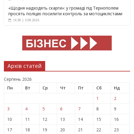
«Щодня надходять скарги»: у громаді під Тернополем
просять поліцію посилити контроль за мотоциклістами
16:38 | 5.08.2026
Архів статей
Серпень 2026
Пн
Вт
Ср
Чт
Пт
Сб
Нд
1
2
3
4
5
6
7
8
9
10
11
12
13
14
15
16
17
18
19
20
21
22
23