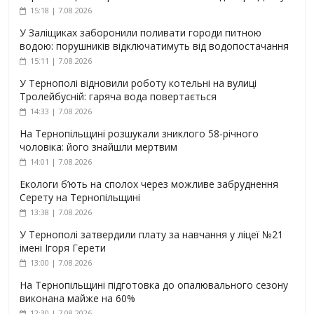
15:18 | 7.08.2026
У Заліщиках заборонили поливати городи питною
водою: порушників відключатимуть від водопостачання
15:11 | 7.08.2026
У Тернополі відновили роботу котельні на вулиці
Тролейбусній: гаряча вода повертається
14:33 | 7.08.2026
На Тернопільщині розшукали зниклого 58-річного
чоловіка: його знайшли мертвим
14:01 | 7.08.2026
Екологи б’ють на сполох через можливе забруднення
Серету на Тернопільщині
13:38 | 7.08.2026
У Тернополі затвердили плату за навчання у ліцеї №21
імені Ігоря Герети
13:00 | 7.08.2026
На Тернопільщині підготовка до опалювального сезону
виконана майже на 60%
12:30 | 7.08.2026