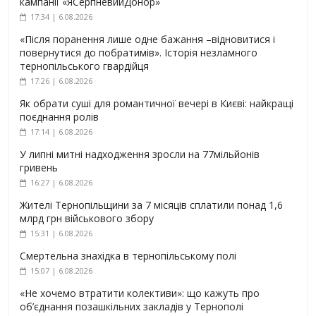
кампанії «ЯСерпневийДонор»
17:34 | 6.08.2026
«Після поранення лише одне бажання –відновитися і
повернутися до побратимів». Історія незламного
тернопільського гвардійця
17:26 | 6.08.2026
Як обрати суші для романтичної вечері в Києві: найкращі
поєднання ролів
17:14 | 6.08.2026
У липні митні надходження зросли на 77мільйонів
гривень
16:27 | 6.08.2026
Жителі Тернопільщини за 7 місяців сплатили понад 1,6
млрд грн військового збору
15:31 | 6.08.2026
Смертельна знахідка в тернопільському полі
15:07 | 6.08.2026
«Не хочемо втратити колективи»: що кажуть про
об’єднання позашкільних закладів у Тернополі