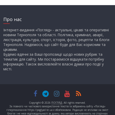
Про нас
Інтернет-видання «Погляд» - актуальні, цікаві та оперативні
новини Тернополя та області. Політика, кримінал, аварії,
люстрація, культура, спорт, історія, фото, рецепти та блоги
Тернополя. Надіємося, що сайт буде для Вас корисним та
цікавим.
Будемо вдячні за Ваші пропозиції щодо нових рубрик та
тематик для сайту. Ми постараємося відшукати потрібну
інформацію. Також висловлюйте власні думки про події у
місті.
Copyright © 2026
ПОГЛЯД
. All rights reserved.
За повного чи часткового використання текстів та зображень сайту «Погляд»
гіперпосилання https://poglyad.te.ua є обов’язковим. Редакція не впливає на зміст
блогів і не несе відповідальності за думку, яку автори висловлюють на сторінках