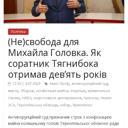
Політика
(Не)свобода для
Михайла Головка. Як
соратник Тягнибока
отримав дев’ять років
,
,
12:30 | 4.07.2025
Авакс Проф
антикорупційний суд
,
,
,
,
вирок
Збараж
конфіскація майна
корупція
кримінальна
,
,
,
,
справа
НАБУ
недостовірне декларування
патрони
пікапи
,
,
,
ЗСУ
Тернопільська облрада
хабар
Ярмоленко
Антикорупційний суд призначив строк з конфіскацією
майна колишньому голові Тернопільської обласної ради