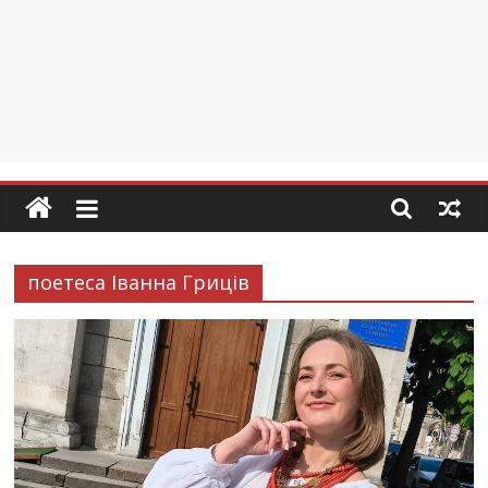
поетеса Іванна Гриців