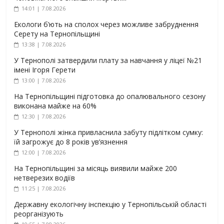
14:01 | 7.08.2026
Екологи б’ють на сполох через можливе забруднення
Серету на Тернопільщині
13:38 | 7.08.2026
У Тернополі затвердили плату за навчання у ліцеї №21
імені Ігоря Герети
13:00 | 7.08.2026
На Тернопільщині підготовка до опалювального сезону
виконана майже на 60%
12:30 | 7.08.2026
У Тернополі жінка привласнила забуту підлітком сумку:
їй загрожує до 8 років ув’язнення
12:00 | 7.08.2026
На Тернопільщині за місяць виявили майже 200
нетверезих водіїв
11:25 | 7.08.2026
Державну екологічну інспекцію у Тернопільській області
реорганізують