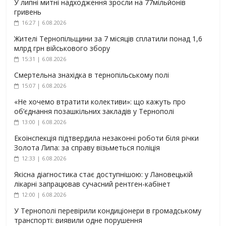
У липні митні надходження зросли на 77мільйонів
гривень
16:27 | 6.08.2026
Жителі Тернопільщини за 7 місяців сплатили понад 1,6
млрд грн військового збору
15:31 | 6.08.2026
Смертельна знахідка в тернопільському полі
15:07 | 6.08.2026
«Не хочемо втратити колективи»: що кажуть про
об’єднання позашкільних закладів у Тернополі
13:00 | 6.08.2026
Екоінспекція підтвердила незаконні роботи біля річки
Золота Липа: за справу візьметься поліція
12:33 | 6.08.2026
Якісна діагностика стає доступнішою: у Лановецькій
лікарні запрацював сучасний рентген-кабінет
12:00 | 6.08.2026
У Тернополі перевірили кондиціонери в громадському
транспорті: виявили одне порушення