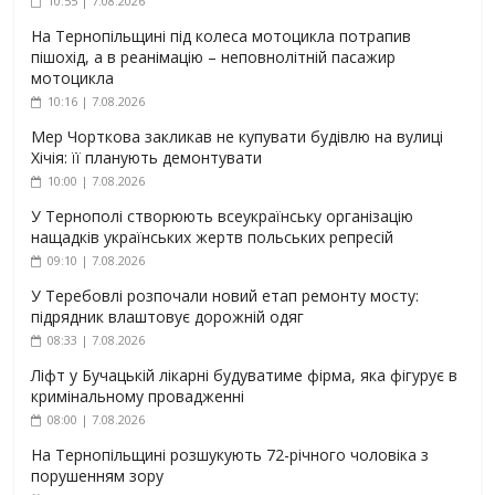
10:55 | 7.08.2026
На Тернопільщині під колеса мотоцикла потрапив
пішохід, а в реанімацію – неповнолітній пасажир
мотоцикла
10:16 | 7.08.2026
Мер Чорткова закликав не купувати будівлю на вулиці
Хічія: її планують демонтувати
10:00 | 7.08.2026
У Тернополі створюють всеукраїнську організацію
нащадків українських жертв польських репресій
09:10 | 7.08.2026
У Теребовлі розпочали новий етап ремонту мосту:
підрядник влаштовує дорожній одяг
08:33 | 7.08.2026
Ліфт у Бучацькій лікарні будуватиме фірма, яка фігурує в
кримінальному провадженні
08:00 | 7.08.2026
На Тернопільщині розшукують 72-річного чоловіка з
порушенням зору