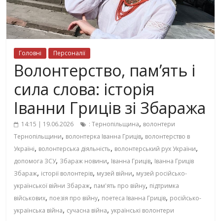
Головні
Персоналії
Волонтерство, пам’ять і
сила слова: історія
Іванни Гриців зі Збаража
,
14:15 | 19.06.2026
: Тернопільщина
волонтери
,
,
Тернопільщини
волонтерка Іванна Гриців
волонтерство в
,
,
,
Україні
волонтерська діяльність
волонтерський рух України
,
,
,
допомога ЗСУ
Збараж новини
Іванна Гриців
Іванна Гриців
,
,
,
Збараж
історії волонтерів
музей війни
музей російсько-
,
,
української війни Збараж
пам'ять про війну
підтримка
,
,
,
військових
поезія про війну
поетеса Іванна Гриців
російсько-
,
,
українська війна
сучасна війна
українські волонтери