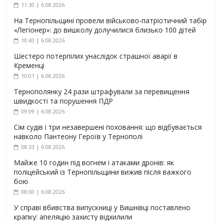
11:30 | 6.08.2026
На Тернопільщині провели військово-патріотичний табір
«Легіонер»: до вишколу долучилися близько 100 дітей
10:43 | 6.08.2026
Шестеро потерпілих унаслідок страшної аварії в
Кременці
10:01 | 6.08.2026
Тернополянку 24 рази штрафували за перевищення
швидкості та порушення ПДР
09:09 | 6.08.2026
Сім судів і три незавершені поховання: що відбувається
навколо Пантеону Героїв у Тернополі
08:33 | 6.08.2026
Майже 10 годин під вогнем і атаками дронів: як
поліцейський із Тернопільщини вижив після важкого
бою
08:00 | 6.08.2026
У справі вбивства випускниці у Вишнівці поставлено
крапку: апеляцію захисту відхилили