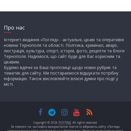
Про нас
Інтернет-видання «Погляд» - актуальні, цікаві та оперативні
новини Тернополя та області. Політика, кримінал, аварії,
люстрація, культура, спорт, історія, фото, рецепти та блоги
Тернополя. Надіємося, що сайт буде для Вас корисним та
цікавим.
Будемо вдячні за Ваші пропозиції щодо нових рубрик та
тематик для сайту. Ми постараємося відшукати потрібну
інформацію. Також висловлюйте власні думки про події у
місті.
Copyright © 2026
ПОГЛЯД
. All rights reserved.
За повного чи часткового використання текстів та зображень сайту «Погляд»
гіперпосилання https://poglyad.te.ua є обов’язковим. Редакція не впливає на зміст