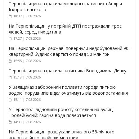
Тернопільщина втратила молодого захисника Андрія
Іскоростенського
10:37 | 8.08.2026
На Тернопільщині у потрійній ДТП постраждали троє
людей, серед них дитина
17:27 | 7.08.2026
На Тернопільщині державі повернули недобудований 90-
квартирний будинок вартістю понад 50 млн грн
15:55 | 7.08.2026
Тернопільщина втратила захисника Володимира Дичку
15:18 | 7.08.2026
У Заліщиках заборонили поливати городи питною
водою: порушників відключатимуть від водопостачання
15:11 | 7.08.2026
У Тернополі відновили роботу котельні на вулиці
Тролейбусній: гаряча вода повертається
14:33 | 7.08.2026
На Тернопільщині розшукали зниклого 58-річного
чоловіка: його знайшли мертвим