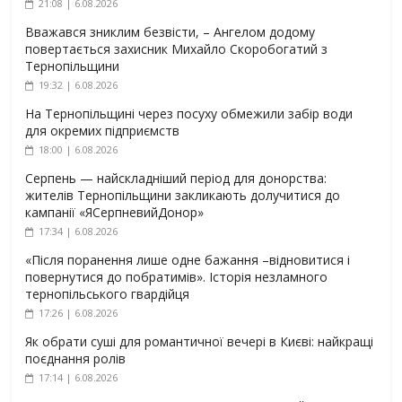
21:08 | 6.08.2026
Вважався зниклим безвісти, – Ангелом додому
повертається захисник Михайло Скоробогатий з
Тернопільщини
19:32 | 6.08.2026
На Тернопільщині через посуху обмежили забір води
для окремих підприємств
18:00 | 6.08.2026
Серпень — найскладніший період для донорства:
жителів Тернопільщини закликають долучитися до
кампанії «ЯСерпневийДонор»
17:34 | 6.08.2026
«Після поранення лише одне бажання –відновитися і
повернутися до побратимів». Історія незламного
тернопільського гвардійця
17:26 | 6.08.2026
Як обрати суші для романтичної вечері в Києві: найкращі
поєднання ролів
17:14 | 6.08.2026