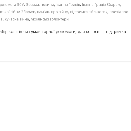
,
,
,
,
допомога ЗСУ
Збараж новини
Іванна Гриців
Іванна Гриців Збараж
,
,
,
нської війни Збараж
пам'ять про війну
підтримка військових
поезія про
,
,
на
сучасна війна
українські волонтери
бір коштів чи гуманітарної допомоги, для когось — підтримка