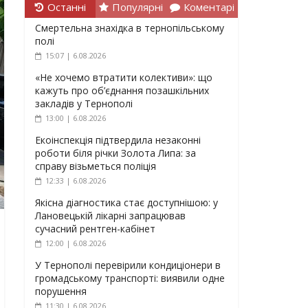
Останні
Популярні
Коментарі
Смертельна знахідка в тернопільському
полі
15:07 | 6.08.2026
«Не хочемо втратити колективи»: що
кажуть про об’єднання позашкільних
закладів у Тернополі
13:00 | 6.08.2026
Екоінспекція підтвердила незаконні
роботи біля річки Золота Липа: за
справу візьметься поліція
12:33 | 6.08.2026
Якісна діагностика стає доступнішою: у
Лановецькій лікарні запрацював
сучасний рентген-кабінет
12:00 | 6.08.2026
У Тернополі перевірили кондиціонери в
громадському транспорті: виявили одне
порушення
11:30 | 6.08.2026