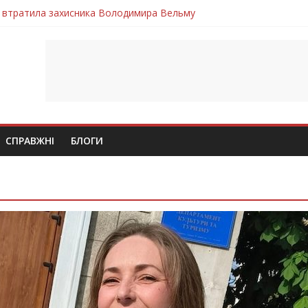
 втратила захисника Володимира Вельму
нопільщини Петро Федів повертається до рідного дому «на щиті»
в скорботі: на щиті повертається воїн Володимир Паламарчук
ння бойового завдання загинув захисник Юрій Пушкар з Тернопі
ув молодий захисник Дмитро Березко з Тернопільщини
СПРАВЖНІ
БЛОГИ