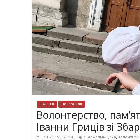
Головні
Персоналії
Волонтерство, пам’ять
Іванни Гриців зі Зба
,
14:15 | 19.06.2026
: Тернопільщина
волонтери