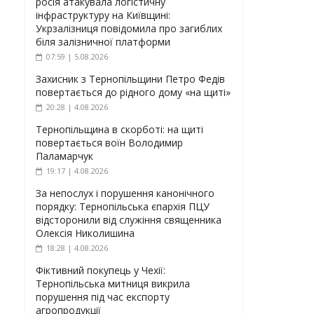
росія атакувала логістичну
інфраструктуру на Київщині:
Укрзалізниця повідомила про загиблих
біля залізничної платформи
07:59 | 5.08.2026
Захисник з Тернопільщини Петро Федів
повертається до рідного дому «на щиті»
20:28 | 4.08.2026
Тернопільщина в скорботі: на щиті
повертається воїн Володимир
Паламарчук
19:17 | 4.08.2026
За непослух і порушення канонічного
порядку: Тернопільська єпархія ПЦУ
відсторонили від служіння священника
Олексія Николишина
18:28 | 4.08.2026
Фіктивний покупець у Чехії:
Тернопільська митниця викрила
порушення під час експорту
агропродукції