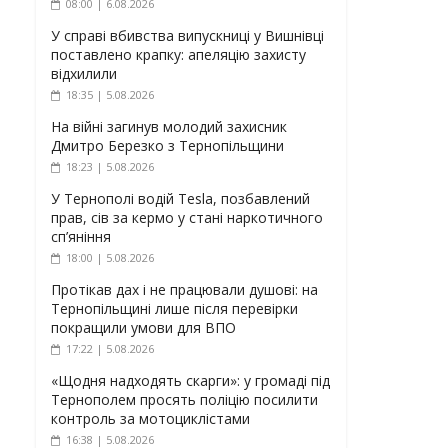
08:00 | 6.08.2026
У справі вбивства випускниці у Вишнівці
поставлено крапку: апеляцію захисту
відхилили
18:35 | 5.08.2026
На війні загинув молодий захисник
Дмитро Березко з Тернопільщини
18:23 | 5.08.2026
У Тернополі водій Tesla, позбавлений
прав, сів за кермо у стані наркотичного
сп’яніння
18:00 | 5.08.2026
Протікав дах і не працювали душові: на
Тернопільщині лише після перевірки
покращили умови для ВПО
17:22 | 5.08.2026
«Щодня надходять скарги»: у громаді під
Тернополем просять поліцію посилити
контроль за мотоциклістами
16:38 | 5.08.2026