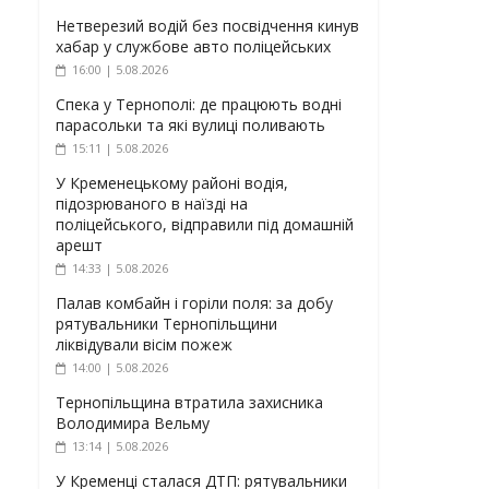
Нетверезий водій без посвідчення кинув
хабар у службове авто поліцейських
16:00 | 5.08.2026
Спека у Тернополі: де працюють водні
парасольки та які вулиці поливають
15:11 | 5.08.2026
У Кременецькому районі водія,
підозрюваного в наїзді на
поліцейського, відправили під домашній
арешт
14:33 | 5.08.2026
Палав комбайн і горіли поля: за добу
рятувальники Тернопільщини
ліквідували вісім пожеж
14:00 | 5.08.2026
Тернопільщина втратила захисника
Володимира Вельму
13:14 | 5.08.2026
У Кременці сталася ДТП: рятувальники