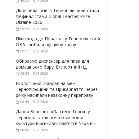
10:30 | 5.08.2026
Двоє педагогів із Тернопільщини стали
півфіналістами Global Teacher Prize
Ukraine 2026
09:55 | 5.08.2026
Піша хода до Почаєва: у Тернопільській
ОВА зробили офіційну заяву
09:11 | 5.08.2026
Обираємо диспенсер для пива для
домашнього бару: Експертний гід
08:54 | 5.08.2026
Екологічний скандал на межі
Тернопільщини та Прикарпаття: через
річку насипали незаконну переправу
08:44 | 5.08.2026
Дарця Веретюк: «Пантеон Героїв у
Тернополі став початком нової
культури військової пам’яті в Україні»
08:00 | 5.08.2026