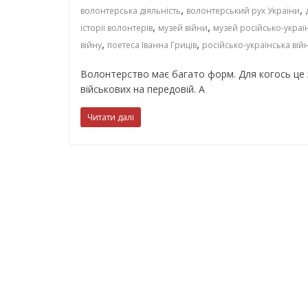
,
,
волонтерська діяльність
волонтерський рух України
,
,
історії волонтерів
музей війни
музей російсько-украї
,
,
війну
поетеса Іванна Гриців
російсько-українська вій
Волонтерство має багато форм. Для когось це з
військових на передовій. А
Читати далі