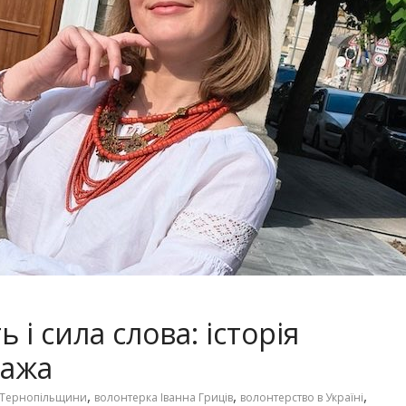
 і сила слова: історія
ража
,
,
,
 Тернопільщини
волонтерка Іванна Гриців
волонтерство в Україні