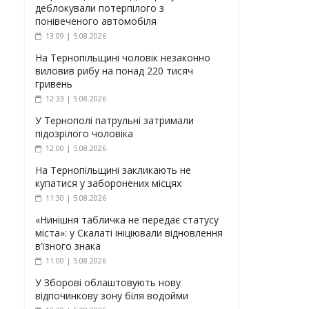
деблокували потерпілого з
понівеченого автомобіля
13:09 | 5.08.2026
На Тернопільщині чоловік незаконно
виловив рибу на понад 220 тисяч
гривень
12:33 | 5.08.2026
У Тернополі патрульні затримали
підозрілого чоловіка
12:00 | 5.08.2026
На Тернопільщині закликають не
купатися у заборонених місцях
11:30 | 5.08.2026
«Нинішня табличка не передає статусу
міста»: у Скалаті ініціювали відновлення
в’їзного знака
11:00 | 5.08.2026
У Зборові облаштовують нову
відпочинкову зону біля водойми