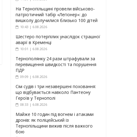
На Тернопільщині провели військово-
патріотичний табір «Легіонер»: до
вишколу долучилися близько 100 дітей
10:43 | 6.08.2026
Шестеро потерпілих унаслідок страшної
аварії в Кременці
10:01 | 6.08.2026
Тернополянку 24 рази штрафували за
перевищення швидкості та порушення
ПДР
09:09 | 6.08.2026
Сім судів і три незавершені поховання:
що відбувається навколо Пантеону
Героїв у Тернополі
08:33 | 6.08.2026
Майже 10 годин під вогнем і атаками
дронів: як поліцейський із
Тернопільщини вижив після важкого
бою