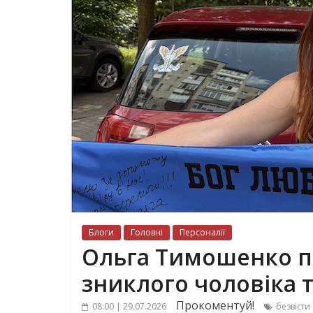
Блоги
Головні
Персоналії
Ольга Тимошенко пр
зниклого чоловіка 
Прокоментуй!
08:00 | 29.07.2026
безвісти 