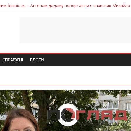
лим безвісти, – Ангелом додому повертається захисник Михайло
ув молодий захисник Дмитро Березко з Тернопільщини
 втратила захисника Володимира Вельму
нопільщини Петро Федів повертається до рідного дому «на щиті»
 втратила захисника Володимира Дичку
СПРАВЖНІ
БЛОГИ