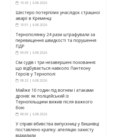
10:43 | 6.08.2026
Шестеро потерпілих унаслідок страшної
аварії в Кременці
10:01 | 6.08.2026
Тернополянку 24 рази штрафували за
перевищення швидкості та порушення
ПДР
09:09 | 6.08.2026
Сім судів і три незавершені поховання:
що відбувається навколо Пантеону
Героїв у Тернополі
08:33 | 6.08.2026
Майже 10 годин під вогнем і атаками
дронів: як поліцейський із
Тернопільщини вижив після важкого
бою
08:00 | 6.08.2026
У справі вбивства випускниці у Вишнівці
поставлено крапку: апеляцію захисту
відхилили