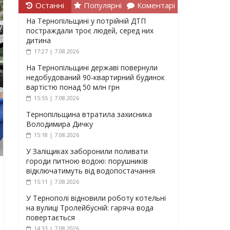
Останні
Популярні
Коментарі
На Тернопільщині у потрійній ДТП
постраждали троє людей, серед них
дитина
17:27 | 7.08.2026
На Тернопільщині державі повернули
недобудований 90-квартирний будинок
вартістю понад 50 млн грн
15:55 | 7.08.2026
Тернопільщина втратила захисника
Володимира Дичку
15:18 | 7.08.2026
У Заліщиках заборонили поливати
городи питною водою: порушників
відключатимуть від водопостачання
15:11 | 7.08.2026
У Тернополі відновили роботу котельні
на вулиці Тролейбусній: гаряча вода
повертається
14:33 | 7.08.2026