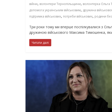
,
,
війни
волонтери Тернопільщини
волонтерка Ольга
,
допомога українським військовим
дружина військово
,
,
підтримка військових
потреби військових
родини без
Три роки тому ми вперше поспілкувалися з Ол
дружиною військового Максима Тимошенка, як
Читати далі