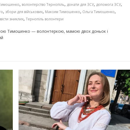
,
,
,
,
 Тимошенко
волонтерство Тернопіль
донати для ЗСУ
допомога ЗСУ
,
,
,
,
го
збори для військових
Максим Тимошенко
Ольга Тимошенко
,
вісти зниклих
Тернопіль волонтери
ьгою Тимошенко — волонтеркою, мамою двох доньок і
ий