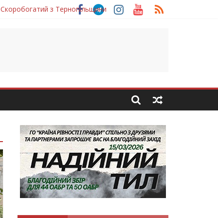
 Скоробогатий з Тернопільщини