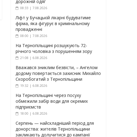
дорожній одяг
08:33 | 7.08.2026
Ліфт у Бучацькій лікарні будуватиме
фірма, яка фігурує в кримінальному
провадженні
08:00 | 7.08.2026
На Тернопільщині розшукують 72-
річного чоловіка з порушенням зору
21:08 | 6.08.2026
Вважався зниклим безвісти, – Ангелом
додому повертається захисник Михайло
Скоробогатий з Тернопільщини
19:32 | 6.08.2026
На Тернопільщині через посуху
обмежили забір води для окремих
підприємств
18:00 | 6.08.2026
Серпень — найскладніший період для
донорства: жителів Тернопільщини
закликають долучитися до кампанії