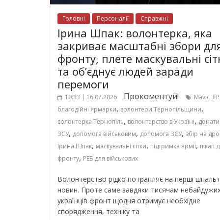
Головні
Персоналії
Справжні
Ірина Шпак: волонтерка, яка
закриває масштабні збори дл
фронту, плете маскувальні сіт
та об’єднує людей заради
перемоги
Прокоментуй!
10:33 | 16.07.2026
Mavic 3 
,
,
благодійні ярмарки
волонтери Тернопільщини
,
,
волонтерка Тернопіль
волонтерство в Україні
донати
,
,
,
ЗСУ
допомога військовим
допомога ЗСУ
збір на др
,
,
,
Ірина Шпак
маскувальні сітки
підтримка армії
пікап 
,
фронту
РЕБ для військових
Волонтерство рідко потрапляє на перші шпаль
новин. Проте саме завдяки тисячам небайдужи
українців фронт щодня отримує необхідне
спорядження, техніку та