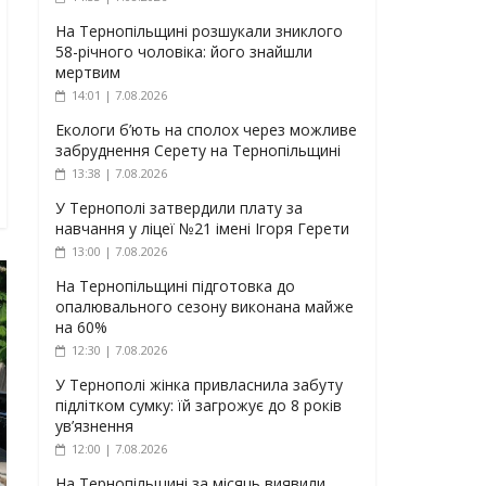
На Тернопільщині розшукали зниклого
58-річного чоловіка: його знайшли
мертвим
14:01 | 7.08.2026
Екологи б’ють на сполох через можливе
забруднення Серету на Тернопільщині
13:38 | 7.08.2026
У Тернополі затвердили плату за
навчання у ліцеї №21 імені Ігоря Герети
13:00 | 7.08.2026
На Тернопільщині підготовка до
опалювального сезону виконана майже
на 60%
12:30 | 7.08.2026
У Тернополі жінка привласнила забуту
підлітком сумку: їй загрожує до 8 років
ув’язнення
12:00 | 7.08.2026
На Тернопільщині за місяць виявили