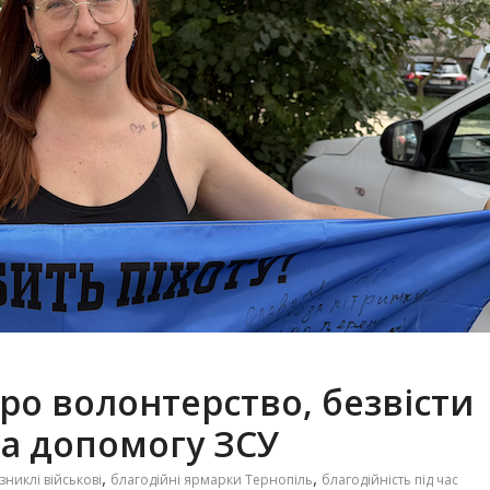
о волонтерство, безвісти
та допомогу ЗСУ
,
,
зниклі військові
благодійні ярмарки Тернопіль
благодійність під час