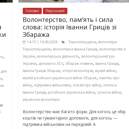
Головні
Персоналії
Волонтерство, пам’ять і сила
я
слова: історія Іванни Гриців зі
ки
Збаража
,
14:15 | 19.06.2026
: Тернопільщина
волонтери
,
,
Тернопільщини
волонтерка Іванна Гриців
волонтерство в
,
,
,
Україні
волонтерська діяльність
волонтерський рух
Pro
,
,
,
,
України
допомога ЗСУ
Збараж новини
Іванна Гриців
,
,
,
Іванна Гриців Збараж
історії волонтерів
музей війни
 для
,
,
музей російсько-української війни Збараж
пам'ять про
он
,
,
,
війну
підтримка військових
поезія про війну
поетеса
для
,
,
,
Іванна Гриців
російсько-українська війна
сучасна війна
українські волонтери
ти
х
Волонтерство має багато форм. Для когось це збір
коштів чи гуманітарної допомоги, для когось —
підтримка військових на передовій. А