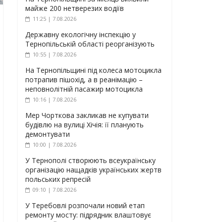
майже 200 нетверезих водіїв
11:25 | 7.08.2026
Державну екологічну інспекцію у
Тернопільській області реорганізують
10:55 | 7.08.2026
На Тернопільщині під колеса мотоцикла
потрапив пішохід, а в реанімацію –
неповнолітній пасажир мотоцикла
10:16 | 7.08.2026
Мер Чорткова закликав не купувати
будівлю на вулиці Хічія: її планують
демонтувати
10:00 | 7.08.2026
У Тернополі створюють всеукраїнську
організацію нащадків українських жертв
польських репресій
09:10 | 7.08.2026
У Теребовлі розпочали новий етап
ремонту мосту: підрядник влаштовує