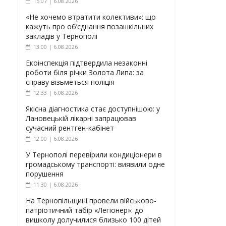
15:07 | 6.08.2026
«Не хочемо втратити колективи»: що
кажуть про об’єднання позашкільних
закладів у Тернополі
13:00 | 6.08.2026
Екоінспекція підтвердила незаконні
роботи біля річки Золота Липа: за
справу візьметься поліція
12:33 | 6.08.2026
Якісна діагностика стає доступнішою: у
Лановецькій лікарні запрацював
сучасний рентген-кабінет
12:00 | 6.08.2026
У Тернополі перевірили кондиціонери в
громадському транспорті: виявили одне
порушення
11:30 | 6.08.2026
На Тернопільщині провели військово-
патріотичний табір «Легіонер»: до
вишколу долучилися близько 100 дітей