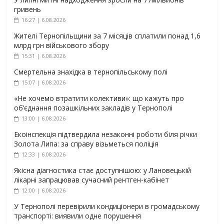
гривень
16:27 | 6.08.2026
Жителі Тернопільщини за 7 місяців сплатили понад 1,6
млрд грн військового збору
15:31 | 6.08.2026
Смертельна знахідка в тернопільському полі
15:07 | 6.08.2026
«Не хочемо втратити колективи»: що кажуть про
об’єднання позашкільних закладів у Тернополі
13:00 | 6.08.2026
Екоінспекція підтвердила незаконні роботи біля річки
Золота Липа: за справу візьметься поліція
12:33 | 6.08.2026
Якісна діагностика стає доступнішою: у Лановецькій
лікарні запрацював сучасний рентген-кабінет
12:00 | 6.08.2026
У Тернополі перевірили кондиціонери в громадському
транспорті: виявили одне порушення