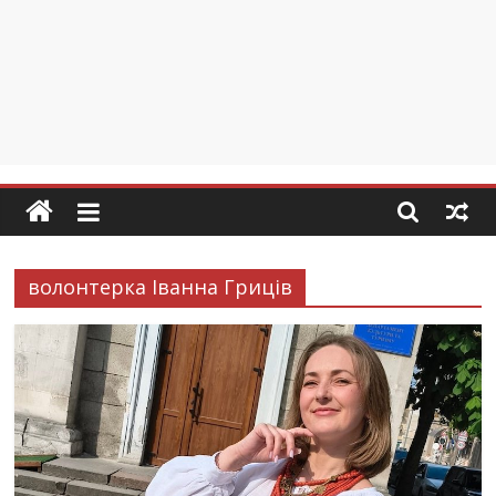
волонтерка Іванна Гриців