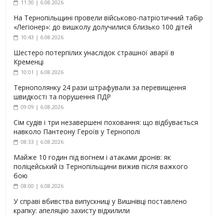
11:30 | 6.08.2026
На Тернопільщині провели військово-патріотичний табір
«Легіонер»: до вишколу долучилися близько 100 дітей
10:43 | 6.08.2026
Шестеро потерпілих унаслідок страшної аварії в
Кременці
10:01 | 6.08.2026
Тернополянку 24 рази штрафували за перевищення
швидкості та порушення ПДР
09:09 | 6.08.2026
Сім судів і три незавершені поховання: що відбувається
навколо Пантеону Героїв у Тернополі
08:33 | 6.08.2026
Майже 10 годин під вогнем і атаками дронів: як
поліцейський із Тернопільщини вижив після важкого
бою
08:00 | 6.08.2026
У справі вбивства випускниці у Вишнівці поставлено
крапку: апеляцію захисту відхилили