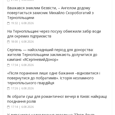
Вважався зниклим безвісти, – Ангелом додому
повертається захисник Михайло Скоробогатий з
Тернопільщини
19:32 | 6.08.2026
На Тернопільщині через посуху обмежили забір води
для окремих підприємств
18:00 | 6.08.2026
Серпень — найскладніший період для донорства:
жителів Тернопільщини закликають долучитися до
кампанії «ЯСерпневийДонор»
17:34 | 6.08.2026
«Після поранення лише одне бажання –відновитися і
повернутися до побратимів». Історія незламного
тернопільського гвардійця
17:26 | 6.08.2026
Як обрати суші для романтичної вечері в Києві: найкращі
поєднання ролів
17:14 | 6.08.2026
У липні митні надходження зросли на 77мільйонів