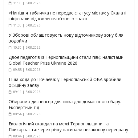
11:30 | 5.08.2026
«Нинішня табличка не передає статусу міста»: у Скалаті
ініціювали відновлення в’їзного знака
11:00 | 5.08.2026
У Зборові облаштовують нову відпочинкову зону біля
водойми
10:30 | 5.08.2026
Двоє педагогів із Тернопільщини стали півфіналістами
Global Teacher Prize Ukraine 2026
09:55 | 5.08.2026
Піша хода до Почаєва: у Тернопільській ОВА зробили
офіційну заяву
09:11 | 5.08.2026
Обираємо диспенсер для пива для домашнього бару:
Експертний гід
08:54 | 5.08.2026
Екологічний скандал на межі Тернопільщини та
Прикарпаття: через річку насипали незаконну переправу
08:44 | 5.08.2026