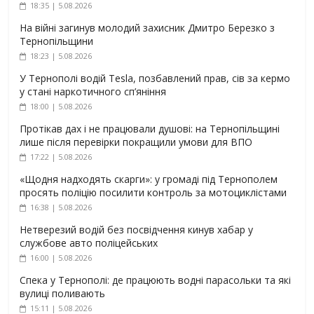
18:35 | 5.08.2026
На війні загинув молодий захисник Дмитро Березко з
Тернопільщини
18:23 | 5.08.2026
У Тернополі водій Tesla, позбавлений прав, сів за кермо
у стані наркотичного сп’яніння
18:00 | 5.08.2026
Протікав дах і не працювали душові: на Тернопільщині
лише після перевірки покращили умови для ВПО
17:22 | 5.08.2026
«Щодня надходять скарги»: у громаді під Тернополем
просять поліцію посилити контроль за мотоциклістами
16:38 | 5.08.2026
Нетверезий водій без посвідчення кинув хабар у
службове авто поліцейських
16:00 | 5.08.2026
Спека у Тернополі: де працюють водні парасольки та які
вулиці поливають
15:11 | 5.08.2026