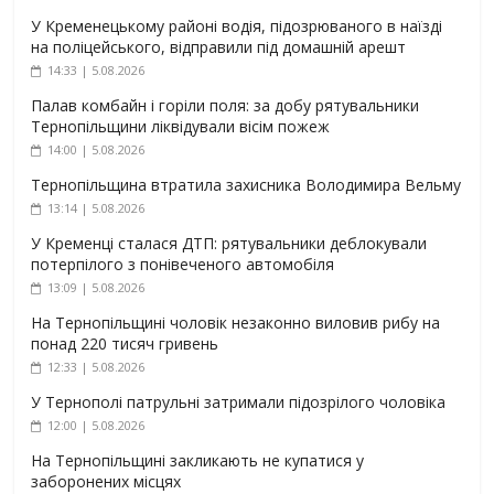
У Кременецькому районі водія, підозрюваного в наїзді
на поліцейського, відправили під домашній арешт
14:33 | 5.08.2026
Палав комбайн і горіли поля: за добу рятувальники
Тернопільщини ліквідували вісім пожеж
14:00 | 5.08.2026
Тернопільщина втратила захисника Володимира Вельму
13:14 | 5.08.2026
У Кременці сталася ДТП: рятувальники деблокували
потерпілого з понівеченого автомобіля
13:09 | 5.08.2026
На Тернопільщині чоловік незаконно виловив рибу на
понад 220 тисяч гривень
12:33 | 5.08.2026
У Тернополі патрульні затримали підозрілого чоловіка
12:00 | 5.08.2026
На Тернопільщині закликають не купатися у
заборонених місцях