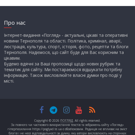
Про нас
Інтернет-видання «Погляд» - актуальні, цікаві та оперативні
новини Тернополя та області. Політика, кримінал, аварії,
люстрація, культура, спорт, історія, фото, рецепти та блоги
Тернополя. Надіємося, що сайт буде для Вас корисним та
цікавим.
Будемо вдячні за Ваші пропозиції щодо нових рубрик та
тематик для сайту. Ми постараємося відшукати потрібну
інформацію. Також висловлюйте власні думки про події у
місті.
Copyright © 2026
ПОГЛЯД
. All rights reserved.
За повного чи часткового використання текстів та зображень сайту «Погляд»
гіперпосилання https://poglyad.te.ua є обов’язковим. Редакція не впливає на зміст
блогів і не несе відповідальності за думку, яку автори висловлюють на сторінках