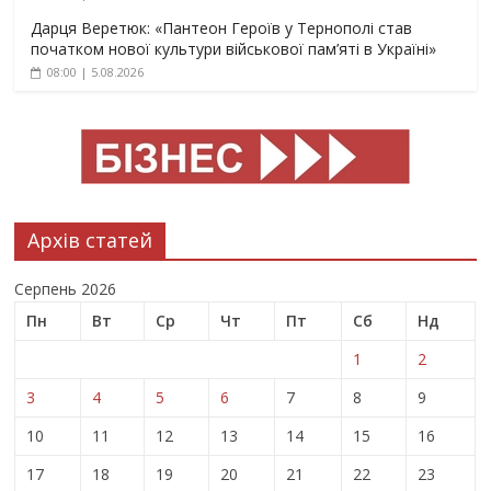
Дарця Веретюк: «Пантеон Героїв у Тернополі став
початком нової культури військової пам’яті в Україні»
08:00 | 5.08.2026
Архів статей
Серпень 2026
Пн
Вт
Ср
Чт
Пт
Сб
Нд
1
2
3
4
5
6
7
8
9
10
11
12
13
14
15
16
17
18
19
20
21
22
23