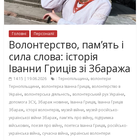
Головні
Персоналії
Волонтерство, пам’ять і
сила слова: історія
Іванни Гриців зі Збаража
,
14:15 | 19.06.2026
: Тернопільщина
волонтери
,
,
Тернопільщини
волонтерка Іванна Гриців
волонтерство в
,
,
,
Україні
волонтерська діяльність
волонтерський рух України
,
,
,
допомога ЗСУ
Збараж новини
Іванна Гриців
Іванна Гриців
,
,
,
Збараж
історії волонтерів
музей війни
музей російсько-
,
,
української війни Збараж
пам'ять про війну
підтримка
,
,
,
військових
поезія про війну
поетеса Іванна Гриців
російсько-
,
,
українська війна
сучасна війна
українські волонтери