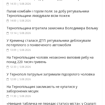
14:33 | 5.08.2026
Палав комбайн і горіли поля: за добу рятувальники
Тернопільщини ліквідували вісім пожеж
14:00 | 5.08.2026
Тернопільщина втратила захисника Володимира Вельму
13:14 | 5.08.2026
У Кременці сталася ДТП: рятувальники деблокували
потерпілого з понівеченого автомобіля
13:09 | 5.08.2026
На Тернопільщині чоловік незаконно виловив рибу на
понад 220 тисяч гривень
12:33 | 5.08.2026
У Тернополі патрульні затримали підозрілого чоловіка
12:00 | 5.08.2026
На Тернопільщині закликають не купатися у
заборонених місцях
11:30 | 5.08.2026
«Нинішня табличка не передає статусу міста»: у Скалаті