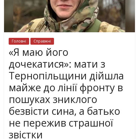
Головні
Справжні
«Я маю його
дочекатися»: мати з
Тернопільщини дійшла
майже до лінії фронту в
пошуках зниклого
безвісти сина, а батько
не пережив страшної
звістки