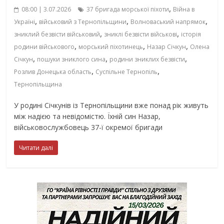
,
08:00 | 3.07.2026
37 бригада морської піхоти
Війна в
,
,
,
Україні
військовий з Тернопільщини
Волноваський напрямок
,
,
зниклий безвісти військовий
зниклі безвісти військові
історія
,
,
,
родини військового
морський піхотинець
Назар Січкун
Олена
,
,
,
Січкун
пошуки зниклого сина
родини зниклих безвісти
,
,
Розлив Донецька область
Суспільне Тернопіль
Тернопільщина
У родині Січкунів із Тернопільщини вже понад рік живуть
між надією та невідомістю. Їхній син Назар,
військовослужбовець 37-ї окремої бригади
Читати далі