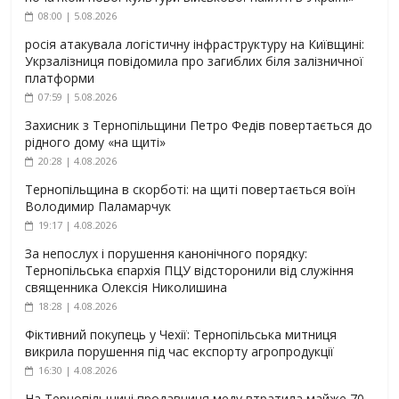
08:00 | 5.08.2026
росія атакувала логістичну інфраструктуру на Київщині:
Укрзалізниця повідомила про загиблих біля залізничної
платформи
07:59 | 5.08.2026
Захисник з Тернопільщини Петро Федів повертається до
рідного дому «на щиті»
20:28 | 4.08.2026
Тернопільщина в скорботі: на щиті повертається воїн
Володимир Паламарчук
19:17 | 4.08.2026
За непослух і порушення канонічного порядку:
Тернопільська єпархія ПЦУ відсторонили від служіння
священника Олексія Николишина
18:28 | 4.08.2026
Фіктивний покупець у Чехії: Тернопільська митниця
викрила порушення під час експорту агропродукції
16:30 | 4.08.2026
На Тернопільщині продавчиня меду втратила майже 70