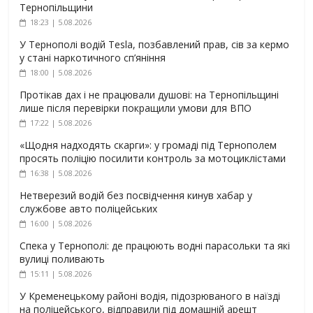
Тернопільщини
18:23 | 5.08.2026
У Тернополі водій Tesla, позбавлений прав, сів за кермо
у стані наркотичного сп’яніння
18:00 | 5.08.2026
Протікав дах і не працювали душові: на Тернопільщині
лише після перевірки покращили умови для ВПО
17:22 | 5.08.2026
«Щодня надходять скарги»: у громаді під Тернополем
просять поліцію посилити контроль за мотоциклістами
16:38 | 5.08.2026
Нетверезий водій без посвідчення кинув хабар у
службове авто поліцейських
16:00 | 5.08.2026
Спека у Тернополі: де працюють водні парасольки та які
вулиці поливають
15:11 | 5.08.2026
У Кременецькому районі водія, підозрюваного в наїзді
на поліцейського, відправили під домашній арешт