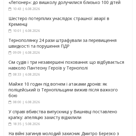
«Легіонер»: до вишколу долучилися близько 100 дітей
10:43 | 6.08.2026
Шестеро потерпілих унаслідок страшної аварії в
Кременці
10:01 | 6.08.2026
Тернополянку 24 рази штрафували за перевищення
швидкості та порушення ПДР
09:09 | 6.08.2026
Сім судів і три незавершені поховання: що відбувається
навколо Пантеону Героїв у Тернополі
08:33 | 6.08.2026
Майже 10 годин під вогнем і атаками дронів: як
поліцейський із Тернопільщини вижив після важкого
бою
08:00 | 6.08.2026
У справі вбивства випускниці у Вишнівці поставлено
крапку: апеляцію захисту відхилили
18:35 | 5.08.2026
На війні загинув молодий захисник Дмитро Березко з