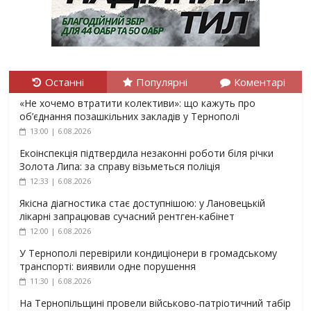
Останні
Популярні
Коментарі
«Не хочемо втратити колективи»: що кажуть про
об’єднання позашкільних закладів у Тернополі
13:00 | 6.08.2026
Екоінспекція підтвердила незаконні роботи біля річки
Золота Липа: за справу візьметься поліція
12:33 | 6.08.2026
Якісна діагностика стає доступнішою: у Лановецькій
лікарні запрацював сучасний рентген-кабінет
12:00 | 6.08.2026
У Тернополі перевірили кондиціонери в громадському
транспорті: виявили одне порушення
11:30 | 6.08.2026
На Тернопільщині провели військово-патріотичний табір