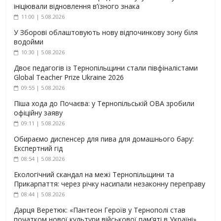
ініціювали відновлення в’їзного знака
11:00 | 5.08.2026
У Зборові облаштовують нову відпочинкову зону біля
водойми
10:30 | 5.08.2026
Двоє педагогів із Тернопільщини стали півфіналістами
Global Teacher Prize Ukraine 2026
09:55 | 5.08.2026
Піша хода до Почаєва: у Тернопільській ОВА зробили
офіційну заяву
09:11 | 5.08.2026
Обираємо диспенсер для пива для домашнього бару:
Експертний гід
08:54 | 5.08.2026
Екологічний скандал на межі Тернопільщини та
Прикарпаття: через річку насипали незаконну переправу
08:44 | 5.08.2026
Дарця Веретюк: «Пантеон Героїв у Тернополі став
початком нової культури військової пам’яті в Україні»