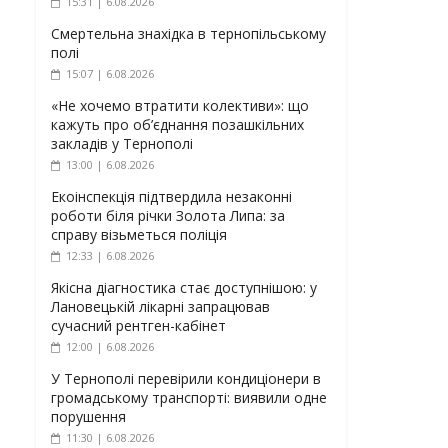
15:31 | 6.08.2026
Смертельна знахідка в тернопільському
полі
15:07 | 6.08.2026
«Не хочемо втратити колективи»: що
кажуть про об’єднання позашкільних
закладів у Тернополі
13:00 | 6.08.2026
Екоінспекція підтвердила незаконні
роботи біля річки Золота Липа: за
справу візьметься поліція
12:33 | 6.08.2026
Якісна діагностика стає доступнішою: у
Лановецькій лікарні запрацював
сучасний рентген-кабінет
12:00 | 6.08.2026
У Тернополі перевірили кондиціонери в
громадському транспорті: виявили одне
порушення
11:30 | 6.08.2026