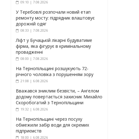
09:10 | 7.08.2026
У Теребовлі розпочали новий етап
ремонту мосту: підрядник влаштовує
дорожній одяг
08:33 | 7.08.2026
Ліфт у Бучацькій лікарні будуватиме
фірма, яка фігурує в кримінальному
провадженні
08:00 | 7.08.2026
На Тернопільщині розшукують 72-
річного чоловіка з порушенням зору
21:08 | 6.08.2026
Вважався зниклим безвісти, – Ангелом
додому повертається захисник Михайло
Скоробогатий з Тернопільщини
19:32 | 6.08.2026
На Тернопільщині через посуху
обмежили забір води для окремих
підприємств
18:00 | 6.08.2026