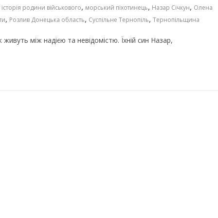
,
,
,
,
історія родини військового
морський піхотинець
Назар Січкун
Олена
,
,
,
ти
Розлив Донецька область
Суспільне Тернопіль
Тернопільщина
к живуть між надією та невідомістю. Їхній син Назар,