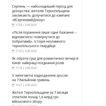
Серпень — найскладніший період для
донорства: жителів Тернопільщини
закликають долучитися до кампанії
«ЯСерпневийДонор»
17:34 | 6.08.2026
«Після поранення лише одне бажання –
відновитися і повернутися до
побратимів». Історія незламного
тернопільського гвардійця
17:26 | 6.08.2026
Як обрати суші для романтичної вечері в
Києві: найкращі поєднання ролів
17:14 | 6.08.2026
У липні митні надходження зросли
на 77мільйонів гривень
16:27 | 6.08.2026
Жителі Тернопільщини за 7 місяців
сплатили понад 1,6 млрд грн
військового збору