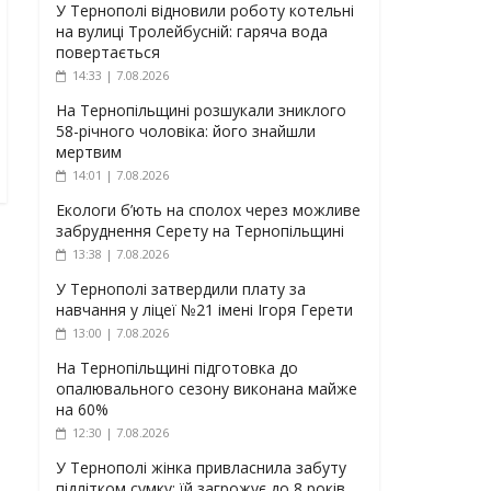
У Тернополі відновили роботу котельні
на вулиці Тролейбусній: гаряча вода
повертається
14:33 | 7.08.2026
На Тернопільщині розшукали зниклого
58-річного чоловіка: його знайшли
мертвим
14:01 | 7.08.2026
Екологи б’ють на сполох через можливе
забруднення Серету на Тернопільщині
13:38 | 7.08.2026
У Тернополі затвердили плату за
навчання у ліцеї №21 імені Ігоря Герети
13:00 | 7.08.2026
На Тернопільщині підготовка до
опалювального сезону виконана майже
на 60%
12:30 | 7.08.2026
У Тернополі жінка привласнила забуту
підлітком сумку: їй загрожує до 8 років