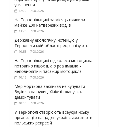
ув’язнення
12:00 | 7.08.2026
На Тернопільщині за місяць виявили
майже 200 нетверезих водіїв
11:25 | 7.08.2026
Державну екологічну інспекцію у
Тернопільській області реорганізують
10:55 | 7.08.2026
На Тернопільщині під колеса мотоцикла
потрапив пішохід, а в реанімацію –
неповнолітній пасажир мотоцикла
10:16 | 7.08.2026
Мер Чорткова закликав не купувати
будівлю на вулиці Хічія: її планують
демонтувати
10:00 | 7.08.2026
У Тернополі створюють всеукраїнську
організацію нащадків українських жертв
польських репресій