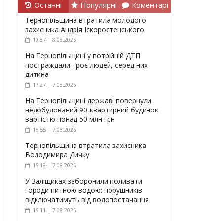
Останні
Популярні
Коментарі
Тернопільщина втратила молодого
захисника Андрія Іскоростенського
10:37 | 8.08.2026
На Тернопільщині у потрійній ДТП
постраждали троє людей, серед них
дитина
17:27 | 7.08.2026
На Тернопільщині державі повернули
недобудований 90-квартирний будинок
вартістю понад 50 млн грн
15:55 | 7.08.2026
Тернопільщина втратила захисника
Володимира Дичку
15:18 | 7.08.2026
У Заліщиках заборонили поливати
городи питною водою: порушників
відключатимуть від водопостачання
15:11 | 7.08.2026