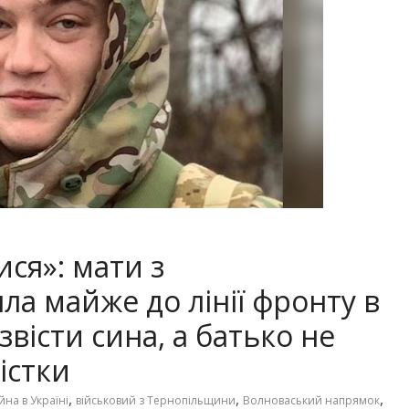
ся»: мати з
а майже до лінії фронту в
вісти сина, а батько не
істки
,
,
,
йна в Україні
військовий з Тернопільщини
Волноваський напрямок