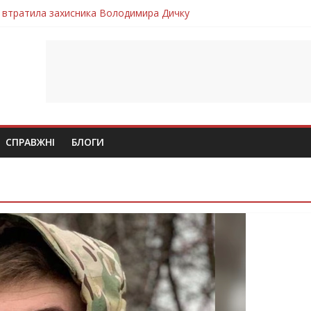
 втратила захисника Володимира Дичку
лим безвісти, – Ангелом додому повертається захисник Михайло
ув молодий захисник Дмитро Березко з Тернопільщини
 втратила захисника Володимира Вельму
втратила молодого захисника Андрія Іскоростенського
СПРАВЖНІ
БЛОГИ