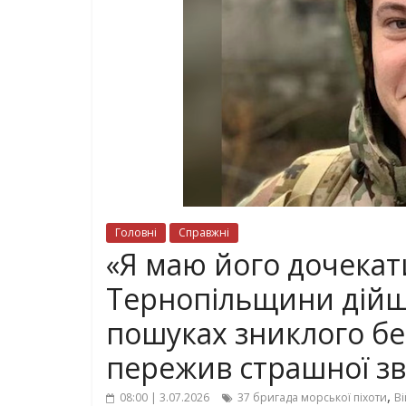
Головні
Справжні
«Я маю його дочекати
Тернопільщини дійшл
пошуках зниклого без
пережив страшної зв
,
08:00 | 3.07.2026
37 бригада морської піхоти
Ві