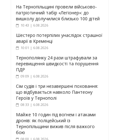
На Тернопільщині провели військово-
патріотичний табір «Легіонер»: до
вишколу долучилися близько 100 дітей
10:43 | 6.08.2026
Шестеро потерпілих унаслідок страшної
аварії в Кременці
10:01 | 6.08.2026
Тернополянку 24 рази штрафували за
перевищення швидкості та порушення
ПДР
09:09 | 6.08.2026
Сім судів і три незавершені поховання:
що відбувається навколо Пантеону
Героїв у Тернополі
08:33 | 6.08.2026
Майже 10 годин під вогнем і атаками
дронів: як поліцейський із
Тернопільщини вижив після важкого
бою
08:00 | 6.08.2026