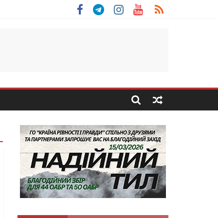
 Скоробогатий з Тернопільщини