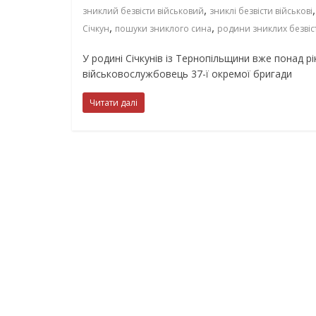
,
зниклий безвісти військовий
зниклі безвісти військові
,
,
Січкун
пошуки зниклого сина
родини зниклих безвіс
У родині Січкунів із Тернопільщини вже понад рі
військовослужбовець 37-ї окремої бригади
Читати далі