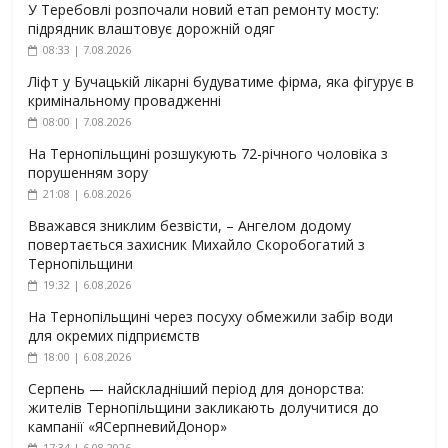
У Теребовлі розпочали новий етап ремонту мосту:
підрядник влаштовує дорожній одяг
08:33 | 7.08.2026
Ліфт у Бучацькій лікарні будуватиме фірма, яка фігурує в
кримінальному провадженні
08:00 | 7.08.2026
На Тернопільщині розшукують 72-річного чоловіка з
порушенням зору
21:08 | 6.08.2026
Вважався зниклим безвісти, – Ангелом додому
повертається захисник Михайло Скоробогатий з
Тернопільщини
19:32 | 6.08.2026
На Тернопільщині через посуху обмежили забір води
для окремих підприємств
18:00 | 6.08.2026
Серпень — найскладніший період для донорства:
жителів Тернопільщини закликають долучитися до
кампанії «ЯСерпневийДонор»
17:34 | 6.08.2026