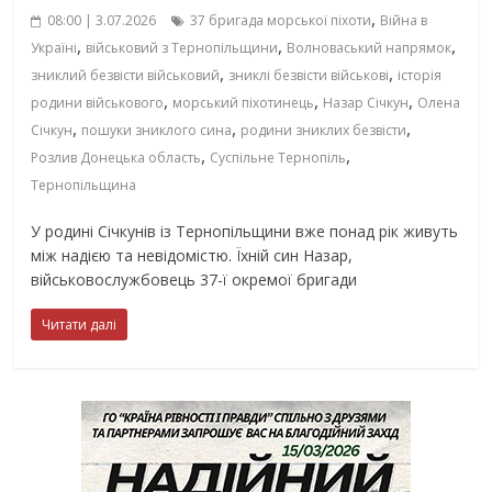
,
08:00 | 3.07.2026
37 бригада морської піхоти
Війна в
,
,
,
Україні
військовий з Тернопільщини
Волноваський напрямок
,
,
зниклий безвісти військовий
зниклі безвісти військові
історія
,
,
,
родини військового
морський піхотинець
Назар Січкун
Олена
,
,
,
Січкун
пошуки зниклого сина
родини зниклих безвісти
,
,
Розлив Донецька область
Суспільне Тернопіль
Тернопільщина
У родині Січкунів із Тернопільщини вже понад рік живуть
між надією та невідомістю. Їхній син Назар,
військовослужбовець 37-ї окремої бригади
Читати далі