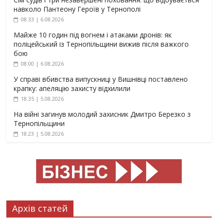
навколо Пантеону Героїв у Тернополі
08:33 | 6.08.2026
Майже 10 годин під вогнем і атаками дронів: як
поліцейський із Тернопільщини вижив після важкого
бою
08:00 | 6.08.2026
У справі вбивства випускниці у Вишнівці поставлено
крапку: апеляцію захисту відхилили
18:35 | 5.08.2026
На війні загинув молодий захисник Дмитро Березко з
Тернопільщини
18:23 | 5.08.2026
Архів статей