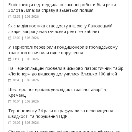
Екоінспекція підтвердила незаконні роботи біля річки
Золота Липа: за справу візьметься поліція
12:33 | 6.08.2026
Якісна діагностика стає доступнішою: у Лановецькій
лікарні запрацював сучасний рентген-кабінет
12:00 | 6.08.2026
У Тернополі перевірили кондиціонери в громадському
транспорті: виявили одне порушення
11:30 | 6.08.2026
На Тернопільщині провели військово-патріотичний табір
«Легіонер»: до вишколу долучилися близько 100 дітей
10:43 | 6.08.2026
Шестеро потерпілих унаслідок страшної аварії в
Кременці
10:01 | 6.08.2026
Тернополянку 24 рази штрафували за перевищення
швидкості та порушення ПДР
09:09 | 6.08.2026
Сім судів і три незавершені поховання: що відбувається