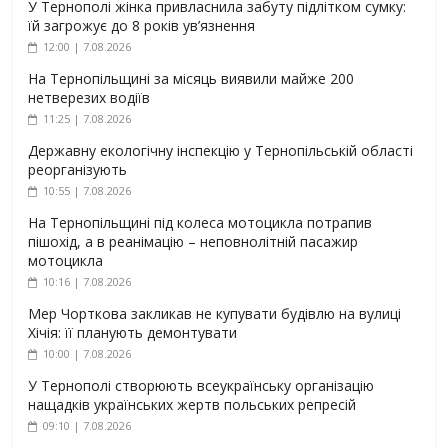
У Тернополі жінка привласнила забуту підлітком сумку:
їй загрожує до 8 років ув’язнення
12:00 | 7.08.2026
На Тернопільщині за місяць виявили майже 200
нетверезих водіїв
11:25 | 7.08.2026
Державну екологічну інспекцію у Тернопільській області
реорганізують
10:55 | 7.08.2026
На Тернопільщині під колеса мотоцикла потрапив
пішохід, а в реанімацію – неповнолітній пасажир
мотоцикла
10:16 | 7.08.2026
Мер Чорткова закликав не купувати будівлю на вулиці
Хічія: її планують демонтувати
10:00 | 7.08.2026
У Тернополі створюють всеукраїнську організацію
нащадків українських жертв польських репресій
09:10 | 7.08.2026