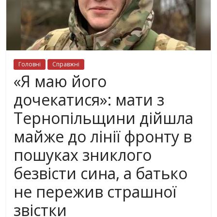
Головні
Справжні
«Я маю його
дочекатися»: мати з
Тернопільщини дійшла
майже до лінії фронту в
пошуках зниклого
безвісти сина, а батько
не пережив страшної
звістки