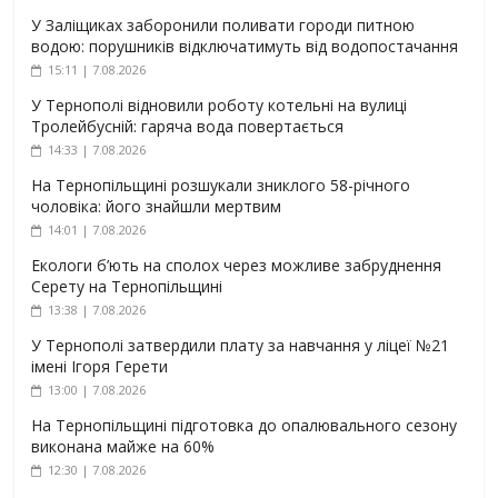
У Заліщиках заборонили поливати городи питною
водою: порушників відключатимуть від водопостачання
15:11 | 7.08.2026
У Тернополі відновили роботу котельні на вулиці
Тролейбусній: гаряча вода повертається
14:33 | 7.08.2026
На Тернопільщині розшукали зниклого 58-річного
чоловіка: його знайшли мертвим
14:01 | 7.08.2026
Екологи б’ють на сполох через можливе забруднення
Серету на Тернопільщині
13:38 | 7.08.2026
У Тернополі затвердили плату за навчання у ліцеї №21
імені Ігоря Герети
13:00 | 7.08.2026
На Тернопільщині підготовка до опалювального сезону
виконана майже на 60%
12:30 | 7.08.2026