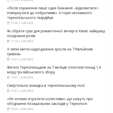
«Після поранення лише одне бажання –відновитися і
повернутися до побратимів». Історія незламного
тернопільського гвардійця
17:26 | 6.08.2026
Як обрати суші для романтичної вечері в Києві: найкращі
поєднання ролів
17:14 | 6.08.2026
У липні митні надходження зросли на 77мільйонів
гривень
16:27 | 6.08.2026
Жителі Тернопільщини за 7 місяців сплатили понад 1,6
млрд грн військового збору
15:31 | 6.08.2026
Смертельна знахідка в тернопільському полі
15:07 | 6.08.2026
«Не хочемо втратити колективи»: що кажуть про
об’єднання позашкільних закладів у Тернополі
13:00 | 6.08.2026