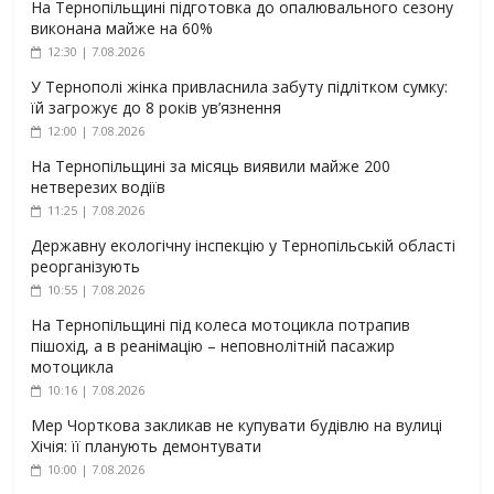
На Тернопільщині підготовка до опалювального сезону
виконана майже на 60%
12:30 | 7.08.2026
У Тернополі жінка привласнила забуту підлітком сумку:
їй загрожує до 8 років ув’язнення
12:00 | 7.08.2026
На Тернопільщині за місяць виявили майже 200
нетверезих водіїв
11:25 | 7.08.2026
Державну екологічну інспекцію у Тернопільській області
реорганізують
10:55 | 7.08.2026
На Тернопільщині під колеса мотоцикла потрапив
пішохід, а в реанімацію – неповнолітній пасажир
мотоцикла
10:16 | 7.08.2026
Мер Чорткова закликав не купувати будівлю на вулиці
Хічія: її планують демонтувати
10:00 | 7.08.2026