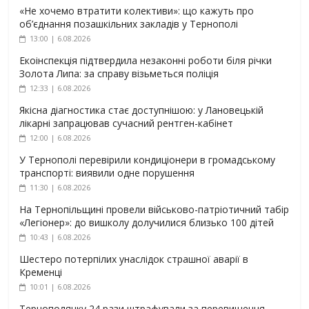
«Не хочемо втратити колективи»: що кажуть про
об’єднання позашкільних закладів у Тернополі
13:00 | 6.08.2026
Екоінспекція підтвердила незаконні роботи біля річки
Золота Липа: за справу візьметься поліція
12:33 | 6.08.2026
Якісна діагностика стає доступнішою: у Лановецькій
лікарні запрацював сучасний рентген-кабінет
12:00 | 6.08.2026
У Тернополі перевірили кондиціонери в громадському
транспорті: виявили одне порушення
11:30 | 6.08.2026
На Тернопільщині провели військово-патріотичний табір
«Легіонер»: до вишколу долучилися близько 100 дітей
10:43 | 6.08.2026
Шестеро потерпілих унаслідок страшної аварії в
Кременці
10:01 | 6.08.2026
Тернополянку 24 рази штрафували за перевищення