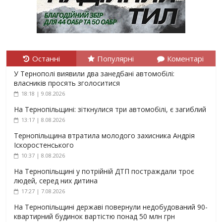
Останні
Популярні
Коментарі
У Тернополі виявили два занедбані автомобілі:
власників просять зголоситися
18:18 | 9.08.2026
На Тернопільщині: зіткнулися три автомобілі, є загиблий
13:17 | 8.08.2026
Тернопільщина втратила молодого захисника Андрія
Іскоростенського
10:37 | 8.08.2026
На Тернопільщині у потрійній ДТП постраждали троє
людей, серед них дитина
17:27 | 7.08.2026
На Тернопільщині державі повернули недобудований 90-
квартирний будинок вартістю понад 50 млн грн