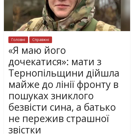
Головні
Справжні
«Я маю його
дочекатися»: мати з
Тернопільщини дійшла
майже до лінії фронту в
пошуках зниклого
безвісти сина, а батько
не пережив страшної
звістки