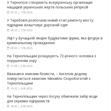
У Тернополі створюють всеукраїнську організацію
нащадків українських жертв польських репресій
09:10 | 7.08.2026
У Теребовлі розпочали новий етап ремонту мосту:
підрядник влаштовує дорожній одяг
08:33 | 7.08.2026
Ліфт у Бучацькій лікарні будуватиме фірма, яка фігурує в
кримінальному провадженні
08:00 | 7.08.2026
На Тернопільщині розшукують 72-річного чоловіка з
порушенням зору
21:08 | 6.08.2026
Вважався зниклим безвісти, – Ангелом додому
повертається захисник Михайло Скоробогатий з
Тернопільщини
19:32 | 6.08.2026
На Тернопільщині через посуху обмежили забір води
для окремих підприємств
18:00 | 6.08.2026