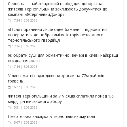
Серпень — найскладніший період для донорства:
жителів Тернопільщини закликають долучитися до
кампанії «ЯСерпневийДонор»
17:34 | 6.08.2026
«Після поранення лише одне бажання –відновитися і
повернутися до побратимів». Історія незламного
тернопільського гвардійця
17:26 | 6.08.2026
Як обрати суші для романтичної вечері в Києві: найкращі
поєднання ролів
17:14 | 6.08.2026
У липні митні надходження зросли на 77мільйонів
гривень
16:27 | 6.08.2026
Жителі Тернопільщини за 7 місяців сплатили понад 1,6
млрд грн військового збору
15:31 | 6.08.2026
Смертельна знахідка в тернопільському полі
15:07 | 6.08.2026