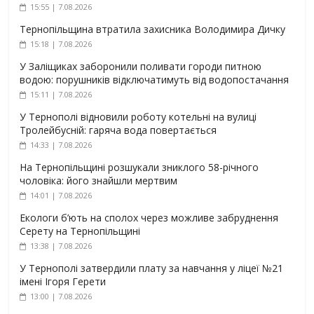
15:55 | 7.08.2026
Тернопільщина втратила захисника Володимира Дичку
15:18 | 7.08.2026
У Заліщиках заборонили поливати городи питною
водою: порушників відключатимуть від водопостачання
15:11 | 7.08.2026
У Тернополі відновили роботу котельні на вулиці
Тролейбусній: гаряча вода повертається
14:33 | 7.08.2026
На Тернопільщині розшукали зниклого 58-річного
чоловіка: його знайшли мертвим
14:01 | 7.08.2026
Екологи б’ють на сполох через можливе забруднення
Серету на Тернопільщині
13:38 | 7.08.2026
У Тернополі затвердили плату за навчання у ліцеї №21
імені Ігоря Герети
13:00 | 7.08.2026