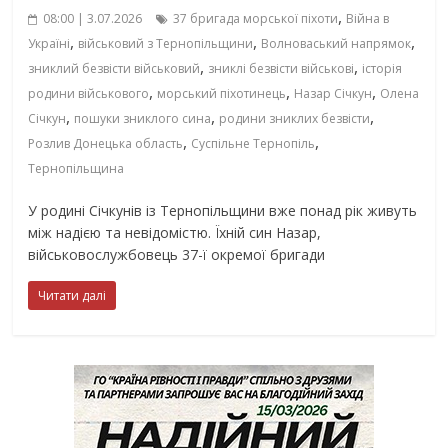
,
08:00 | 3.07.2026
37 бригада морської піхоти
Війна в
,
,
,
Україні
військовий з Тернопільщини
Волноваський напрямок
,
,
зниклий безвісти військовий
зниклі безвісти військові
історія
,
,
,
родини військового
морський піхотинець
Назар Січкун
Олена
,
,
,
Січкун
пошуки зниклого сина
родини зниклих безвісти
,
,
Розлив Донецька область
Суспільне Тернопіль
Тернопільщина
У родині Січкунів із Тернопільщини вже понад рік живуть
між надією та невідомістю. Їхній син Назар,
військовослужбовець 37-ї окремої бригади
Читати далі