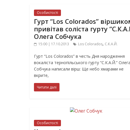
Особистості
Гурт “Los Colorados” віршико
привітав соліста гурту “С.К.А
Олега Собчука
,
15:00 | 17.10.2013
Los Colorados
С.К.А.Й.
Гурт “Los Colorados” в честь Дня народження
вокаліста тернопільського гурту “С.К.А.Й.” Олег
Собчука написали вірш: Ще небо хмарами не
вкрите,
Читати далі
Особистості