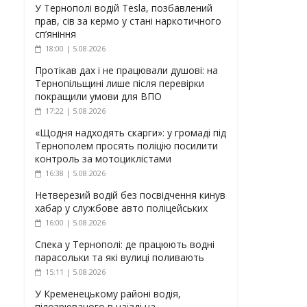
У Тернополі водій Tesla, позбавлений
прав, сів за кермо у стані наркотичного
сп’яніння
18:00 | 5.08.2026
Протікав дах і не працювали душові: на
Тернопільщині лише після перевірки
покращили умови для ВПО
17:22 | 5.08.2026
«Щодня надходять скарги»: у громаді під
Тернополем просять поліцію посилити
контроль за мотоциклістами
16:38 | 5.08.2026
Нетверезий водій без посвідчення кинув
хабар у службове авто поліцейських
16:00 | 5.08.2026
Спека у Тернополі: де працюють водні
парасольки та які вулиці поливають
15:11 | 5.08.2026
У Кременецькому районі водія,
підозрюваного в наїзді на