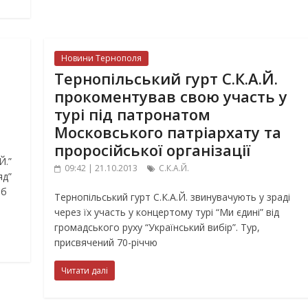
Новини Тернополя
Тернопільський гурт С.К.А.Й.
прокоментував свою участь у
турі під патронатом
Московського патріархату та
проросійської організації
Й.”
09:42 | 21.10.2013
С.К.А.Й.
яд”
об
Тернопільський гурт С.К.А.Й. звинувачують у зраді
через їх участь у концертому турі “Ми єдині” від
громадського руху “Український вибір”. Тур,
присвячений 70-річчю
Читати далі