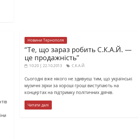
Новини Тернополя
“Те, що зараз робить С.К.А.Й. —
це продажність”
10:20 | 22.10.2013
С.К.А.Й.
Сьогодні вже нікого не здивуєш тим, що українські
.
музичні зірки за хороші гроші виступають на
концертах на підтримку політичних діячів.
нтів
Читати далі
їни