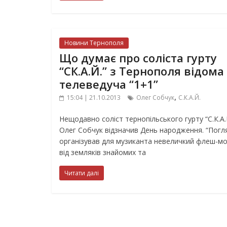
Новини Тернополя
Що думає про соліста гурту
“СК.А.Й.” з Тернополя відома
телеведуча “1+1”
,
15:04 | 21.10.2013
Олег Собчук
С.К.А.Й.
Нещодавно соліст тернопільського гурту “С.К.А.
Олег Собчук відзначив День народження. “Погл
організував для музиканта невеличкий флеш-м
від земляків знайомих та
Читати далі