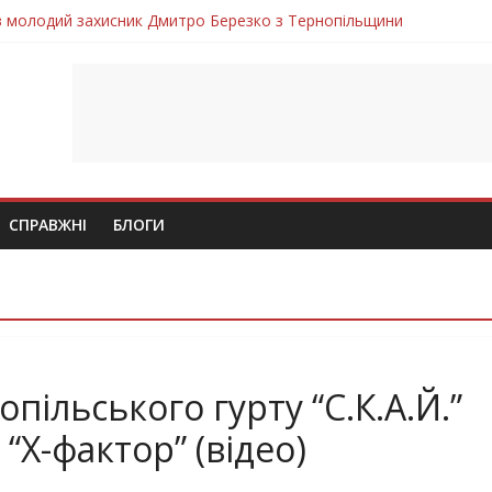
ув молодий захисник Дмитро Березко з Тернопільщини
 втратила захисника Володимира Вельму
нопільщини Петро Федів повертається до рідного дому «на щиті»
в скорботі: на щиті повертається воїн Володимир Паламарчук
лим безвісти, – Ангелом додому повертається захисник Михайло
СПРАВЖНІ
БЛОГИ
пільського гурту “С.К.А.Й.”
“Х-фактор” (відео)