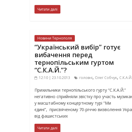
Читати далі
Новини Тернополя
“Український вибір” готує
вибачення перед
тернопільським гуртом
“С.К.А.Й.”?
,
,
12:10 | 23.10.2013
головні
Олег Собчук
С.К.А.Й
Прихильники тернопільського гурту “С.К.А.Й.”
негативно сприйняли звістку про участь музика
у масштабному концертному турі “Ми
єдині”, присвяченому 70-річчю визволення Укра
від фашистських
Читати далі