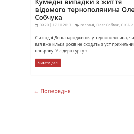
Кумедні випадки з життя
відомого тернополянина Ол
Собчука
,
,
09:20 | 17.10.2013
головні
Олег Собчук
С.К.А.Й
Сьогодні День народження у тернополянина, чи
ім’я вже кілька років не сходить з уст прихильни
поп-року. У лідера гурту з
Читати далі
← Попереднє