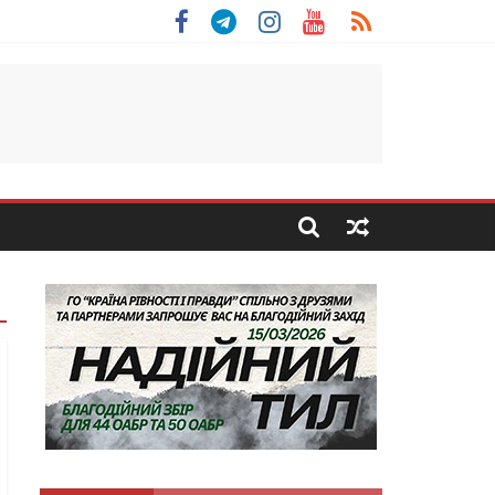
 Скоробогатий з Тернопільщини