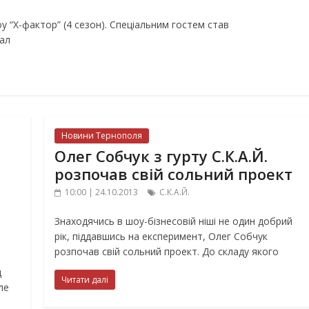
у “Х-фактор” (4 сезон). Спеціальним гостем став
нал
Новини Тернополя
Олег Собчук з гурту С.К.А.Й.
розпочав свій сольний проект
10:00 | 24.10.2013
С.К.А.Й.
Знаходячись в шоу-бізнесовій ніші не один добрий
рік, піддавшись на експеримент, Олег Собчук
розпочав свій сольний проект. До складу якого
д
Читати далі
ле