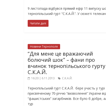
9 листопада відбувся прямий ефір 11 випуску шо
тернопільський гурт “С.К.А.Й.”. У сюжеті телека
Читати далі
Новини Тернополя
“Для мене це вражаючий
болючий шок” – фани про
вчинок тернопільського гурту
С.К.А.Й.
16:20 | 6.11.2013
С.К.А.Й.
Тернопільський гурт С.К.А.Й. бере участь у турі
присвяченому 70-річчю “визволення” України ві
“фашистських” загарбників. Все було б добре, а
тур