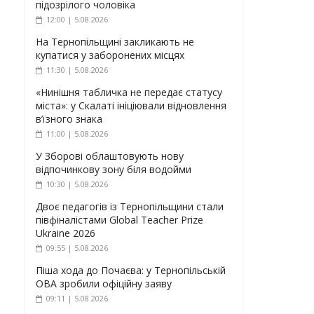
підозрілого чоловіка
12:00 | 5.08.2026
На Тернопільщині закликають не
купатися у заборонених місцях
11:30 | 5.08.2026
«Нинішня табличка не передає статусу
міста»: у Скалаті ініціювали відновлення
в’їзного знака
11:00 | 5.08.2026
У Зборові облаштовують нову
відпочинкову зону біля водойми
10:30 | 5.08.2026
Двоє педагогів із Тернопільщини стали
півфіналістами Global Teacher Prize
Ukraine 2026
09:55 | 5.08.2026
Піша хода до Почаєва: у Тернопільській
ОВА зробили офіційну заяву
09:11 | 5.08.2026