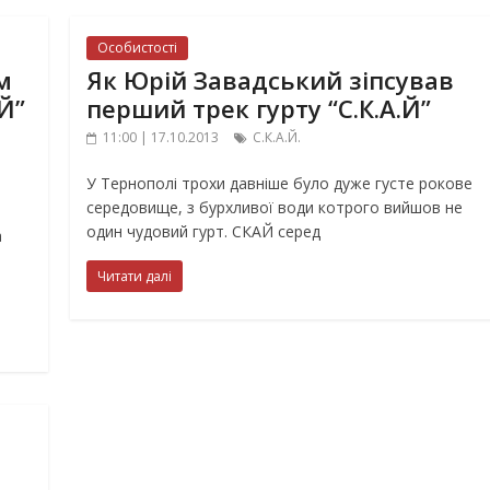
Особистості
м
Як Юрій Завадський зіпсував
.Й”
перший трек гурту “С.К.А.Й”
11:00 | 17.10.2013
С.К.А.Й.
У Тернополі трохи давніше було дуже густе рокове
середовище, з бурхливої води котрого вийшов не
один чудовий гурт. СКАЙ серед
а
Читати далі