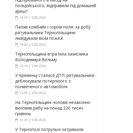
поліцейського, відправили під домашній
арешт
14:33 | 5.08.2026
Палав комбайн і горіли поля: за добу
рятувальники Тернопільщини
ліквідували вісім пожеж
14:00 | 5.08.2026
Тернопільщина втратила захисника
Володимира Вельму
13:14 | 5.08.2026
У Кременці сталася ДТП: рятувальники
деблокували потерпілого з
понівеченого автомобіля
13:09 | 5.08.2026
На Тернопільщині чоловік незаконно
виловив рибу на понад 220 тисяч
гривень
12:33 | 5.08.2026
У Тернополі патрульні затримали