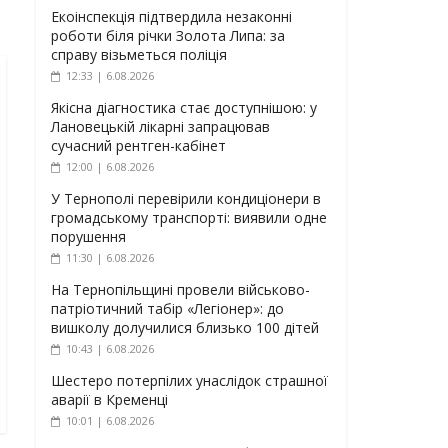
Екоінспекція підтвердила незаконні
роботи біля річки Золота Липа: за
справу візьметься поліція
12:33 | 6.08.2026
Якісна діагностика стає доступнішою: у
Лановецькій лікарні запрацював
сучасний рентген-кабінет
12:00 | 6.08.2026
У Тернополі перевірили кондиціонери в
громадському транспорті: виявили одне
порушення
11:30 | 6.08.2026
На Тернопільщині провели військово-
патріотичний табір «Легіонер»: до
вишколу долучилися близько 100 дітей
10:43 | 6.08.2026
Шестеро потерпілих унаслідок страшної
аварії в Кременці
10:01 | 6.08.2026