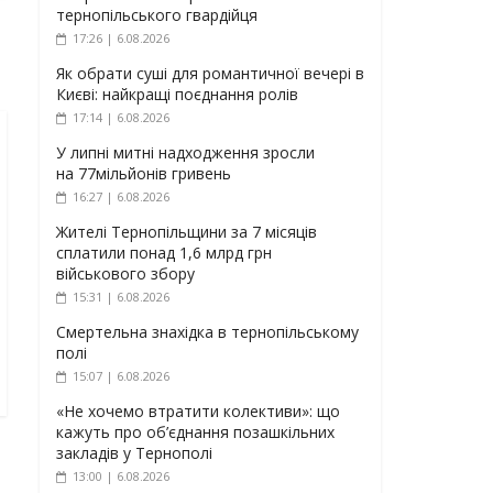
тернопільського гвардійця
17:26 | 6.08.2026
Як обрати суші для романтичної вечері в
Києві: найкращі поєднання ролів
17:14 | 6.08.2026
У липні митні надходження зросли
на 77мільйонів гривень
16:27 | 6.08.2026
Жителі Тернопільщини за 7 місяців
сплатили понад 1,6 млрд грн
військового збору
15:31 | 6.08.2026
Смертельна знахідка в тернопільському
полі
15:07 | 6.08.2026
«Не хочемо втратити колективи»: що
кажуть про об’єднання позашкільних
закладів у Тернополі
13:00 | 6.08.2026