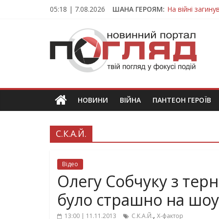
Skip
05:18 | 7.08.2026
ШАНА ГЕРОЯМ:
На війні загин
to
Тернопільщина
content
ПОГЛЯД
Захисник з Тер
Тернопільщина 
Вважався зник
Новини
Тернополя.
Тернопільські
новини
НОВИНИ
ВІЙНА
ПАНТЕОН ГЕРОЇВ
та
події
С.К.А.Й.
Відео
Олегу Собчуку з терно
було страшно на шоу 
,
13:00 | 11.11.2013
С.К.А.Й.
Х-фактор