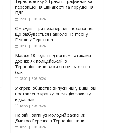
Тернополянку 24 рази штрафували за
перевищення швидкості та порушення
ПДР
09:09 | 6.08.2026
Сім судів і три незавершені поховання:
що відбувається навколо Пантеону
Героїв у Тернополі
08:33 | 6.08.2026
Майже 10 годин під вогнем і атаками
дронів: як поліцейський із
Тернопільщини вижив після важкого
бою
08:00 | 6.08.2026
У справі вбивства випускниці у Вишнівці
поставлено крапку: апеляцію захисту
відхилили
18:35 | 5.08.2026
На війні загинув молодий захисник
Дмитро Березко з Тернопільщини
18:23 | 5.08.2026