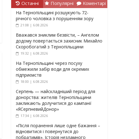
Останні
Популярні
Коментарі
На Тернопільщині розшукують 72-
річного чоловіка з порушенням зору
21:08 | 6.08.2026
Вважався зниклим безвісти, – Ангелом
додому повертається захисник Михайло
Скоробогатий з Тернопільщини
19:32 | 6.08.2026
На Тернопільщині через посуху
обмежили забір води для окремих
підприємств
18:00 | 6.08.2026
Серпень — найскладніший період для
донорства: жителів Тернопільщини
закликають долучитися до кампанії
«ЯСерпневийДонор»
17:34 | 6.08.2026
«Після поранення лише одне бажання –
відновитися і повернутися до
побратимів». Історія незламного