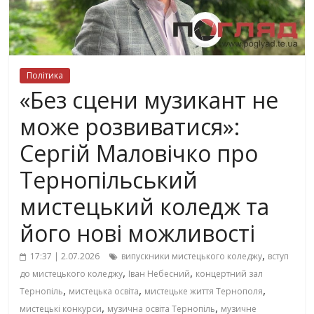
Політика
«Без сцени музикант не
може розвиватися»:
Сергій Маловічко про
Тернопільський
мистецький коледж та
його нові можливості
,
17:37 | 2.07.2026
випускники мистецького коледжу
вступ
,
,
до мистецького коледжу
Іван Небесний
концертний зал
,
,
,
Тернопіль
мистецька освіта
мистецьке життя Тернополя
,
,
мистецькі конкурси
музична освіта Тернопіль
музичне