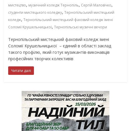
,
,
,
мистецтво
музичний коледж Тернопіль
Сергій Маловічко
,
студенти мистецького коледжу
Тернопільський мистецький
,
коледж
Тернопільський мистецький фаховий коледж імені
,
Соломії Крушельницької
Тернопільські музичні вечори
Тернопільський мистецький фаховий коледж імені
Соломії Крушельницької – єдиний в області заклад
такого профілю, який готує музикантів-виконавців
професійних творчих колективів
Читати далі