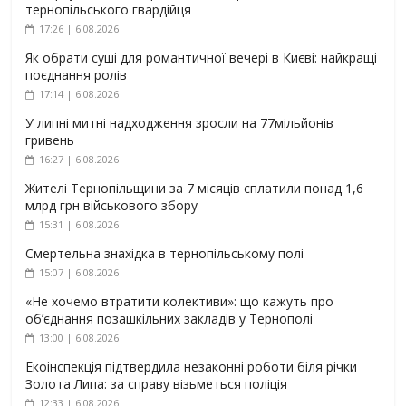
тернопільського гвардійця
17:26 | 6.08.2026
Як обрати суші для романтичної вечері в Києві: найкращі
поєднання ролів
17:14 | 6.08.2026
У липні митні надходження зросли на 77мільйонів
гривень
16:27 | 6.08.2026
Жителі Тернопільщини за 7 місяців сплатили понад 1,6
млрд грн військового збору
15:31 | 6.08.2026
Смертельна знахідка в тернопільському полі
15:07 | 6.08.2026
«Не хочемо втратити колективи»: що кажуть про
об’єднання позашкільних закладів у Тернополі
13:00 | 6.08.2026
Екоінспекція підтвердила незаконні роботи біля річки
Золота Липа: за справу візьметься поліція
12:33 | 6.08.2026