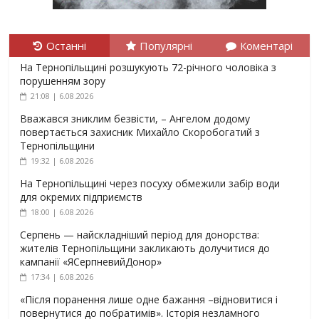
Останні
Популярні
Коментарі
На Тернопільщині розшукують 72-річного чоловіка з
порушенням зору
21:08 | 6.08.2026
Вважався зниклим безвісти, – Ангелом додому
повертається захисник Михайло Скоробогатий з
Тернопільщини
19:32 | 6.08.2026
На Тернопільщині через посуху обмежили забір води
для окремих підприємств
18:00 | 6.08.2026
Серпень — найскладніший період для донорства:
жителів Тернопільщини закликають долучитися до
кампанії «ЯСерпневийДонор»
17:34 | 6.08.2026
«Після поранення лише одне бажання –відновитися і
повернутися до побратимів». Історія незламного