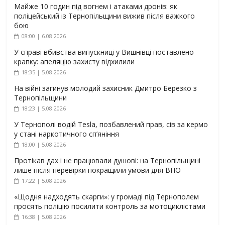
Майже 10 годин під вогнем і атаками дронів: як
поліцейський із Тернопільщини вижив після важкого
бою
08:00 | 6.08.2026
У справі вбивства випускниці у Вишнівці поставлено
крапку: апеляцію захисту відхилили
18:35 | 5.08.2026
На війні загинув молодий захисник Дмитро Березко з
Тернопільщини
18:23 | 5.08.2026
У Тернополі водій Tesla, позбавлений прав, сів за кермо
у стані наркотичного сп’яніння
18:00 | 5.08.2026
Протікав дах і не працювали душові: на Тернопільщині
лише після перевірки покращили умови для ВПО
17:22 | 5.08.2026
«Щодня надходять скарги»: у громаді під Тернополем
просять поліцію посилити контроль за мотоциклістами
16:38 | 5.08.2026