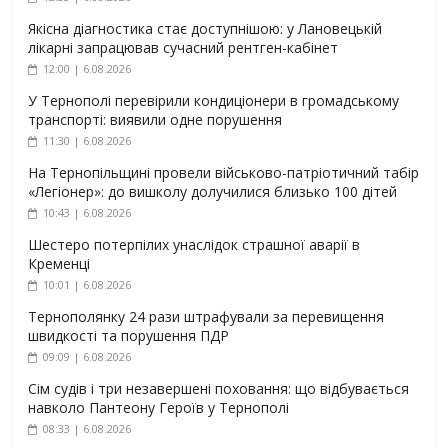
Якісна діагностика стає доступнішою: у Лановецькій
лікарні запрацював сучасний рентген-кабінет
12:00 | 6.08.2026
У Тернополі перевірили кондиціонери в громадському
транспорті: виявили одне порушення
11:30 | 6.08.2026
На Тернопільщині провели військово-патріотичний табір
«Легіонер»: до вишколу долучилися близько 100 дітей
10:43 | 6.08.2026
Шестеро потерпілих унаслідок страшної аварії в
Кременці
10:01 | 6.08.2026
Тернополянку 24 рази штрафували за перевищення
швидкості та порушення ПДР
09:09 | 6.08.2026
Сім судів і три незавершені поховання: що відбувається
навколо Пантеону Героїв у Тернополі
08:33 | 6.08.2026