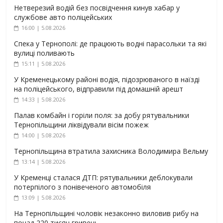
Нетверезий водій без посвідчення кинув хабар у
службове авто поліцейських
16:00 | 5.08.2026
Спека у Тернополі: де працюють водні парасольки та які
вулиці поливають
15:11 | 5.08.2026
У Кременецькому районі водія, підозрюваного в наїзді
на поліцейського, відправили під домашній арешт
14:33 | 5.08.2026
Палав комбайн і горіли поля: за добу рятувальники
Тернопільщини ліквідували вісім пожеж
14:00 | 5.08.2026
Тернопільщина втратила захисника Володимира Вельму
13:14 | 5.08.2026
У Кременці сталася ДТП: рятувальники деблокували
потерпілого з понівеченого автомобіля
13:09 | 5.08.2026
На Тернопільщині чоловік незаконно виловив рибу на
понад 220 тисяч гривень