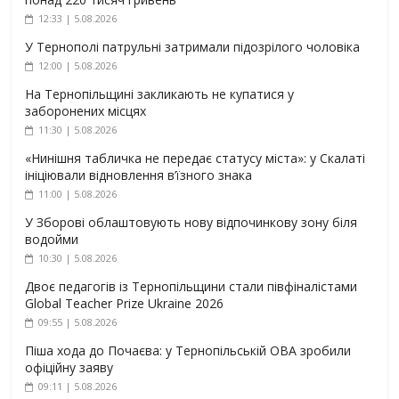
12:33 | 5.08.2026
У Тернополі патрульні затримали підозрілого чоловіка
12:00 | 5.08.2026
На Тернопільщині закликають не купатися у
заборонених місцях
11:30 | 5.08.2026
«Нинішня табличка не передає статусу міста»: у Скалаті
ініціювали відновлення в’їзного знака
11:00 | 5.08.2026
У Зборові облаштовують нову відпочинкову зону біля
водойми
10:30 | 5.08.2026
Двоє педагогів із Тернопільщини стали півфіналістами
Global Teacher Prize Ukraine 2026
09:55 | 5.08.2026
Піша хода до Почаєва: у Тернопільській ОВА зробили
офіційну заяву
09:11 | 5.08.2026