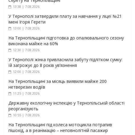
Серету на Тернопільщині
13:38 | 7.08.2026
У Тернополі затвердили плату за навчання у ліцеї №21
імені Ігоря Герети
13:00 | 7.08.2026
На Тернопільщині підготовка до опалювального сезону
виконана майже на 60%
12:30 | 7.08.2026
У Тернополі жінка привласнила забуту підлітком сумку:
їй загрожує до 8 років ув’язнення
12:00 | 7.08.2026
На Тернопільщині за місяць виявили майже 200
нетверезих водіїв
11:25 | 7.08.2026
Державну екологічну інспекцію у Тернопільській області
реорганізують
10:55 | 7.08.2026
На Тернопільщині під колеса мотоцикла потрапив
пішохід, а в реанімацію – неповнолітній пасажир