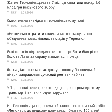
Жителі Тернопільщини за 7 місяців сплатили понад 1,6
млрд грн військового збору
15:31 | 6.08.2026
Смертельна знахідка в тернопільському полі
15:07 | 6.08.2026
«Не хочемо втратити колективи»: що кажуть про
об’єднання позашкільних закладів у Тернополі
13:00 | 6.08.2026
Екоінспекція підтвердила незаконні роботи біля річки
Золота Липа: за справу візьметься поліція
12:33 | 6.08.2026
Якісна діагностика стає доступнішою: у Лановецькій
лікарні запрацював сучасний рентген-кабінет
12:00 | 6.08.2026
У Тернополі перевірили кондиціонери в громадському
транспорті: виявили одне порушення
11:30 | 6.08.2026
На Тернопільщині провели військово-патріотичний табір
«Легіонер»: до вишколу долучилися близько 100 дітей