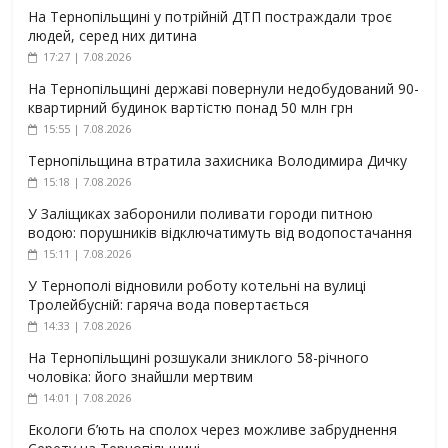
На Тернопільщині у потрійній ДТП постраждали троє
людей, серед них дитина
17:27 | 7.08.2026
На Тернопільщині державі повернули недобудований 90-
квартирний будинок вартістю понад 50 млн грн
15:55 | 7.08.2026
Тернопільщина втратила захисника Володимира Дичку
15:18 | 7.08.2026
У Заліщиках заборонили поливати городи питною
водою: порушників відключатимуть від водопостачання
15:11 | 7.08.2026
У Тернополі відновили роботу котельні на вулиці
Тролейбусній: гаряча вода повертається
14:33 | 7.08.2026
На Тернопільщині розшукали зниклого 58-річного
чоловіка: його знайшли мертвим
14:01 | 7.08.2026
Екологи б’ють на сполох через можливе забруднення