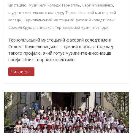
,
,
,
мистецтво
музичний коледж Тернопіль
Сергій Маловічко
,
студенти мистецького коледжу
Тернопільський мистецький
,
коледж
Тернопільський мистецький фаховий коледж імені
,
Соломії Крушельницької
Тернопільські музичні вечори
Тернопільський мистецький фаховий коледж імені
Соломії Крушельницької – єдиний в області заклад
такого профілю, який готує музикантів-виконавців
професійних творчих колективів
Читати далі