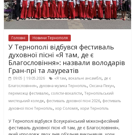
Головні
Новини Тернополя
У Тернополі відбувся фестиваль
духовної пісні «Я там, де є
Благословіння»: назвали володарів
Гран-прі та лауреатів
,
,
09:05 | 19.05.2026
«Я там
вокальні ансамблі
де є
,
,
,
Благословіння»
духовна музика Тернопіль
Оксана Пекун
,
,
переможці фестивалю
солісти-вокалісти
Тернопільський
,
,
мистецький коледж
фестиваль духовної пісні 2026
фестиваль
,
,
духовної пісні Тернопіль
хор Соломія
хори Тернопіль
У Тернополі відбувся Всеукраїнський міжконфесійний
фестиваль духовної пісні «Я там, де є Благословіння»,
який упродовж двох днів об’єднав виконавців, хори,