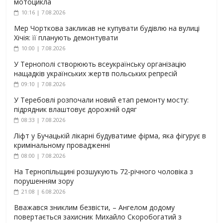
мотоцикла
10:16 | 7.08.2026
Мер Чорткова закликав не купувати будівлю на вулиці
Хічія: її планують демонтувати
10:00 | 7.08.2026
У Тернополі створюють всеукраїнську організацію
нащадків українських жертв польських репресій
09:10 | 7.08.2026
У Теребовлі розпочали новий етап ремонту мосту:
підрядник влаштовує дорожній одяг
08:33 | 7.08.2026
Ліфт у Бучацькій лікарні будуватиме фірма, яка фігурує в
кримінальному провадженні
08:00 | 7.08.2026
На Тернопільщині розшукують 72-річного чоловіка з
порушенням зору
21:08 | 6.08.2026
Вважався зниклим безвісти, – Ангелом додому
повертається захисник Михайло Скоробогатий з