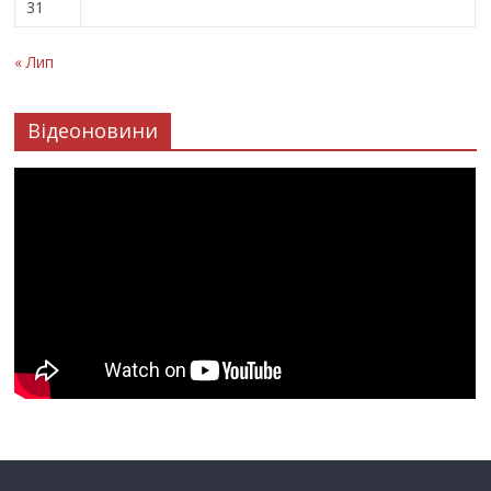
31
« Лип
Відеоновини