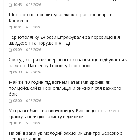
10:43 | 6.08.2026
Шестеро потерпілих унаслідок страшної аварії в
Кременці
10:01 | 6.08.2026
Тернополянку 24 рази штрафували за перевищення
швидкості та порушення ПДР
09:09 | 6.08.2026
Сім судів і три незавершені поховання: що відбувається
навколо Пантеону Героїв у Тернополі
08:33 | 6.08.2026
Майже 10 годин під вогнем і атаками дронів: як
поліцейський із Тернопільщини вижив після важкого
бою
08:00 | 6.08.2026
У справі вбивства випускниці у Вишнівці поставлено
крапку: апеляцію захисту відхилили
18:35 | 5.08.2026
На війні загинув молодий захисник Дмитро Березко з
Тернопільщини