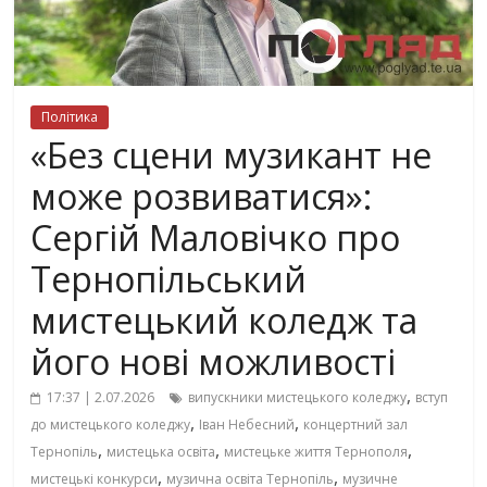
Політика
«Без сцени музикант не
може розвиватися»:
Сергій Маловічко про
Тернопільський
мистецький коледж та
його нові можливості
,
17:37 | 2.07.2026
випускники мистецького коледжу
вступ
,
,
до мистецького коледжу
Іван Небесний
концертний зал
,
,
,
Тернопіль
мистецька освіта
мистецьке життя Тернополя
,
,
мистецькі конкурси
музична освіта Тернопіль
музичне