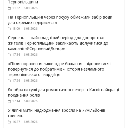
Тернопільщини
19:32 | 6.08.2026
На Тернопільщині через посуху обмежили забір води
для окремих підприємств
18:00 | 6.08.2026
Серпень — найскладніший період для донорства:
жителів Тернопільщини закликають долучитися до
кампанії «ЯСерпневийДонор»
17:34 | 6.08.2026
«Після поранення лише одне бажання –відновитися і
повернутися до побратимів». Історія незламного
тернопільського гвардійця
17:26 | 6.08.2026
Як обрати суші для романтичної вечері в Києві: найкращі
поєднання ролів
17:14 | 6.08.2026
У липні митні надходження зросли на 77мільйонів
гривень
16:27 | 6.08.2026