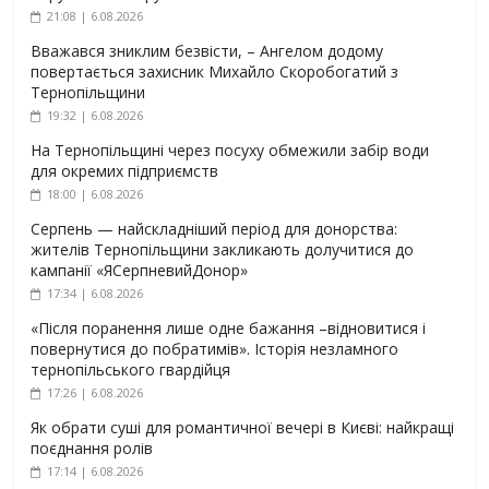
21:08 | 6.08.2026
Вважався зниклим безвісти, – Ангелом додому
повертається захисник Михайло Скоробогатий з
Тернопільщини
19:32 | 6.08.2026
На Тернопільщині через посуху обмежили забір води
для окремих підприємств
18:00 | 6.08.2026
Серпень — найскладніший період для донорства:
жителів Тернопільщини закликають долучитися до
кампанії «ЯСерпневийДонор»
17:34 | 6.08.2026
«Після поранення лише одне бажання –відновитися і
повернутися до побратимів». Історія незламного
тернопільського гвардійця
17:26 | 6.08.2026
Як обрати суші для романтичної вечері в Києві: найкращі
поєднання ролів
17:14 | 6.08.2026