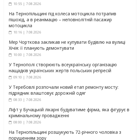
10:55 | 7.08.2026
На Тернопільщині під колеса мотоцикла потрапив
пішохід, а в реанімацію – неповнолітній пасажир
мотоцикла
10:16 | 7.08.2026
Мер Чорткова закликав не купувати будівлю на вулиці
Хічія: її планують демонтувати
10:00 | 7.08.2026
У Тернополі створюють всеукраїнську організацію
нащадків українських жертв польських репресій
09:10 | 7.08.2026
У Теребовлі розпочали новий етап ремонту мосту:
підрядник влаштовує дорожній одяг
08:33 | 7.08.2026
Ліфт у Бучацькій лікарні будуватиме фірма, яка фігурує в
кримінальному провадженні
08:00 | 7.08.2026
На Тернопільщині розшукують 72-річного чоловіка з
порушенням зору