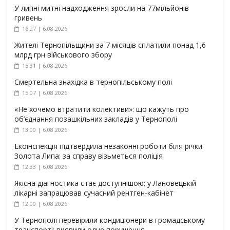
У липні митні надходження зросли на 77мільйонів
гривень
16:27 | 6.08.2026
Жителі Тернопільщини за 7 місяців сплатили понад 1,6
млрд грн військового збору
15:31 | 6.08.2026
Смертельна знахідка в тернопільському полі
15:07 | 6.08.2026
«Не хочемо втратити колективи»: що кажуть про
об’єднання позашкільних закладів у Тернополі
13:00 | 6.08.2026
Екоінспекція підтвердила незаконні роботи біля річки
Золота Липа: за справу візьметься поліція
12:33 | 6.08.2026
Якісна діагностика стає доступнішою: у Лановецькій
лікарні запрацював сучасний рентген-кабінет
12:00 | 6.08.2026
У Тернополі перевірили кондиціонери в громадському
транспорті: виявили одне порушення