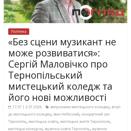
Політика
«Без сцени музикант не
може розвиватися»:
Сергій Маловічко про
Тернопільський
мистецький коледж та
його нові можливості
,
17:37 | 2.07.2026
випускники мистецького коледжу
вступ
,
,
до мистецького коледжу
Іван Небесний
концертний зал
,
,
,
Тернопіль
мистецька освіта
мистецьке життя Тернополя
,
,
мистецькі конкурси
музична освіта Тернопіль
музичне