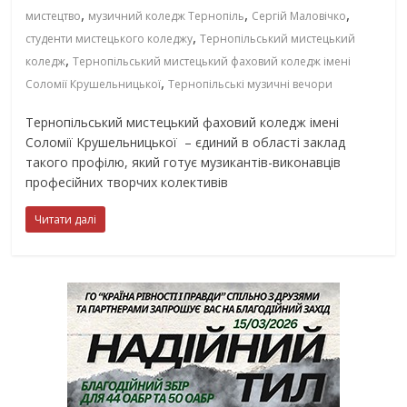
,
,
,
мистецтво
музичний коледж Тернопіль
Сергій Маловічко
,
студенти мистецького коледжу
Тернопільський мистецький
,
коледж
Тернопільський мистецький фаховий коледж імені
,
Соломії Крушельницької
Тернопільські музичні вечори
Тернопільський мистецький фаховий коледж імені
Соломії Крушельницької – єдиний в області заклад
такого профілю, який готує музикантів-виконавців
професійних творчих колективів
Читати далі