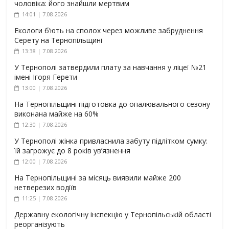
чоловіка: його знайшли мертвим
14:01 | 7.08.2026
Екологи б’ють на сполох через можливе забруднення
Серету на Тернопільщині
13:38 | 7.08.2026
У Тернополі затвердили плату за навчання у ліцеї №21
імені Ігоря Герети
13:00 | 7.08.2026
На Тернопільщині підготовка до опалювального сезону
виконана майже на 60%
12:30 | 7.08.2026
У Тернополі жінка привласнила забуту підлітком сумку:
їй загрожує до 8 років ув’язнення
12:00 | 7.08.2026
На Тернопільщині за місяць виявили майже 200
нетверезих водіїв
11:25 | 7.08.2026
Державну екологічну інспекцію у Тернопільській області
реорганізують