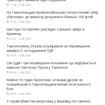
11:30 | 6.08.2026
На Тернопільщині провели військово-патріотичний табір
«Легіонер»: до вишколу долучилися близько 100 дітей
10:43 | 6.08.2026
Шестеро потерпілих унаслідок страшної аварії в
Кременці
10:01 | 6.08.2026
Тернополянку 24 рази штрафували за перевищення
швидкості та порушення ПДР
09:09 | 6.08.2026
Сім судів і три незавершені поховання: що відбувається
навколо Пантеону Героїв у Тернополі
08:33 | 6.08.2026
Майже 10 годин під вогнем і атаками дронів: як
поліцейський із Тернопільщини вижив після важкого
бою
08:00 | 6.08.2026
У справі вбивства випускниці у Вишнівці поставлено