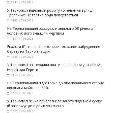
15:11 | 7.08.2026
У Тернополі відновили роботу котельні на вулиці
Тролейбусній: гаряча вода повертається
14:33 | 7.08.2026
На Тернопільщині розшукали зниклого 58-річного
чоловіка: його знайшли мертвим
14:01 | 7.08.2026
Екологи б’ють на сполох через можливе забруднення
Серету на Тернопільщині
13:38 | 7.08.2026
У Тернополі затвердили плату за навчання у ліцеї №21
імені Ігоря Герети
13:00 | 7.08.2026
На Тернопільщині підготовка до опалювального сезону
виконана майже на 60%
12:30 | 7.08.2026
У Тернополі жінка привласнила забуту підлітком сумку:
їй загрожує до 8 років ув’язнення
12:00 | 7.08.2026