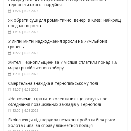
тернопільського гвардійця
17:26 | 6.08.2026
Як обрати суші для романтичної вечері в Києві: найкращі
поєднання ролів
17:14 | 6.08.2026
У липні митні надходження зросли на 77мільйонів
гривень
16:27 | 6.08.2026
Жителі Тернопільщини за 7 місяців сплатили понад 1,6
млрд грн військового збору
15:31 | 6.08.2026
Смертельна знахідка в тернопільському полі
15:07 | 6.08.2026
«Не хочемо втратити колективи»: що кажуть про
об’єднання позашкільних закладів у Тернополі
13:00 | 6.08.2026
Екоінспекція підтвердила незаконні роботи біля річки
Золота Липа: за справу візьметься поліція