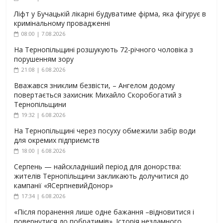
Ліфт у Бучацькій лікарні будуватиме фірма, яка фігурує в
кримінальному провадженні
08:00 | 7.08.2026
На Тернопільщині розшукують 72-річного чоловіка з
порушенням зору
21:08 | 6.08.2026
Вважався зниклим безвісти, – Ангелом додому
повертається захисник Михайло Скоробогатий з
Тернопільщини
19:32 | 6.08.2026
На Тернопільщині через посуху обмежили забір води
для окремих підприємств
18:00 | 6.08.2026
Серпень — найскладніший період для донорства:
жителів Тернопільщини закликають долучитися до
кампанії «ЯСерпневийДонор»
17:34 | 6.08.2026
«Після поранення лише одне бажання –відновитися і
повернутися до побратимів». Історія незламного