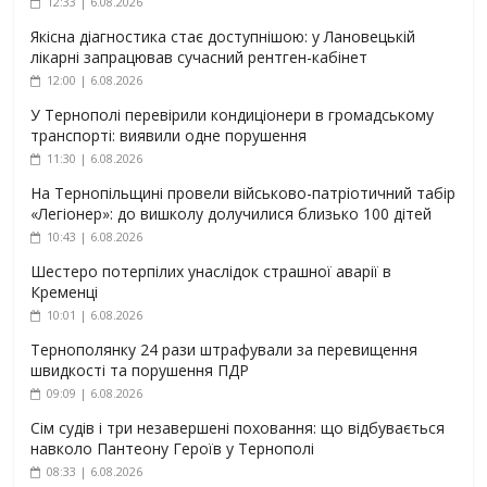
12:33 | 6.08.2026
Якісна діагностика стає доступнішою: у Лановецькій
лікарні запрацював сучасний рентген-кабінет
12:00 | 6.08.2026
У Тернополі перевірили кондиціонери в громадському
транспорті: виявили одне порушення
11:30 | 6.08.2026
На Тернопільщині провели військово-патріотичний табір
«Легіонер»: до вишколу долучилися близько 100 дітей
10:43 | 6.08.2026
Шестеро потерпілих унаслідок страшної аварії в
Кременці
10:01 | 6.08.2026
Тернополянку 24 рази штрафували за перевищення
швидкості та порушення ПДР
09:09 | 6.08.2026
Сім судів і три незавершені поховання: що відбувається
навколо Пантеону Героїв у Тернополі
08:33 | 6.08.2026