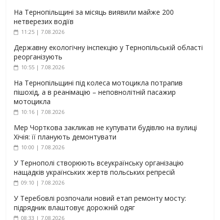
На Тернопільщині за місяць виявили майже 200
нетверезих водіїв
11:25 | 7.08.2026
Державну екологічну інспекцію у Тернопільській області
реорганізують
10:55 | 7.08.2026
На Тернопільщині під колеса мотоцикла потрапив
пішохід, а в реанімацію – неповнолітній пасажир
мотоцикла
10:16 | 7.08.2026
Мер Чорткова закликав не купувати будівлю на вулиці
Хічія: її планують демонтувати
10:00 | 7.08.2026
У Тернополі створюють всеукраїнську організацію
нащадків українських жертв польських репресій
09:10 | 7.08.2026
У Теребовлі розпочали новий етап ремонту мосту:
підрядник влаштовує дорожній одяг
08:33 | 7.08.2026