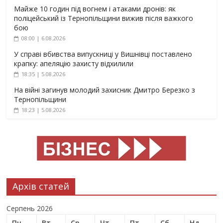
Майже 10 годин під вогнем і атаками дронів: як
поліцейський із Тернопільщини вижив після важкого
бою
08:00 | 6.08.2026
У справі вбивства випускниці у Вишнівці поставлено
крапку: апеляцію захисту відхилили
18:35 | 5.08.2026
На війні загинув молодий захисник Дмитро Березко з
Тернопільщини
18:23 | 5.08.2026
Архів статей
Серпень 2026
Пн
Вт
Ср
Чт
Пт
Сб
Нд