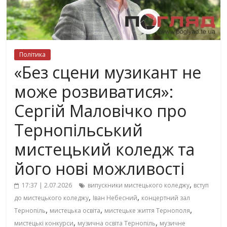
Політика
«Без сцени музикант не
може розвиватися»:
Сергій Маловічко про
Тернопільський
мистецький коледж та
його нові можливості
,
17:37 | 2.07.2026
випускники мистецького коледжу
вступ
,
,
до мистецького коледжу
Іван Небесний
концертний зал
,
,
,
Тернопіль
мистецька освіта
мистецьке життя Тернополя
,
,
мистецькі конкурси
музична освіта Тернопіль
музичне