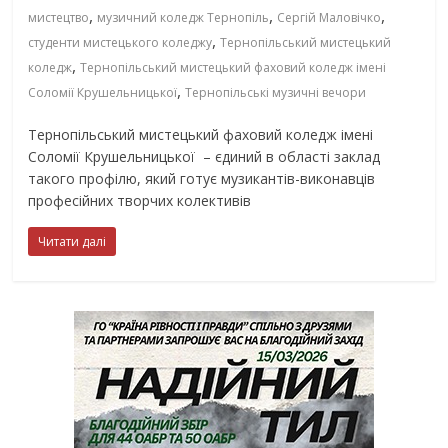
,
,
,
мистецтво
музичний коледж Тернопіль
Сергій Маловічко
,
студенти мистецького коледжу
Тернопільський мистецький
,
коледж
Тернопільський мистецький фаховий коледж імені
,
Соломії Крушельницької
Тернопільські музичні вечори
Тернопільський мистецький фаховий коледж імені
Соломії Крушельницької – єдиний в області заклад
такого профілю, який готує музикантів-виконавців
професійних творчих колективів
Читати далі