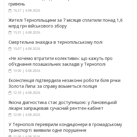
гривень
16:27 | 6.08.2026
Жителі Тернопільщини за 7 місяців сплатили понад 1,6
млрд грн військового збору
15:31 | 6.08.2026
Смертельна знахідка в тернопільському полі
15:07 | 6.08.2026
«Не хочемо втратити колективи»: що кажуть про
об’єднання позашкільних закладів у Тернополі
13:00 | 6.08.2026
Екоінспекція підтвердила незаконні роботи біля річки
Золота Липа: за справу візьметься поліція
12:33 | 6.08.2026
Якісна діагностика стає доступнішою: у Лановецькій
лікарні запрацював сучасний рентген-кабінет
12:00 | 6.08.2026
У Тернополі перевірили кондиціонери в громадському
транспорті: виявили одне порушення
11:30 | 6.08.2026