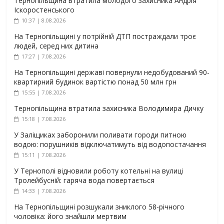
Тернопільщина втратила молодого захисника Андрія
Іскоростенського
10:37 | 8.08.2026
На Тернопільщині у потрійній ДТП постраждали троє
людей, серед них дитина
17:27 | 7.08.2026
На Тернопільщині державі повернули недобудований 90-
квартирний будинок вартістю понад 50 млн грн
15:55 | 7.08.2026
Тернопільщина втратила захисника Володимира Дичку
15:18 | 7.08.2026
У Заліщиках заборонили поливати городи питною
водою: порушників відключатимуть від водопостачання
15:11 | 7.08.2026
У Тернополі відновили роботу котельні на вулиці
Тролейбусній: гаряча вода повертається
14:33 | 7.08.2026
На Тернопільщині розшукали зниклого 58-річного
чоловіка: його знайшли мертвим