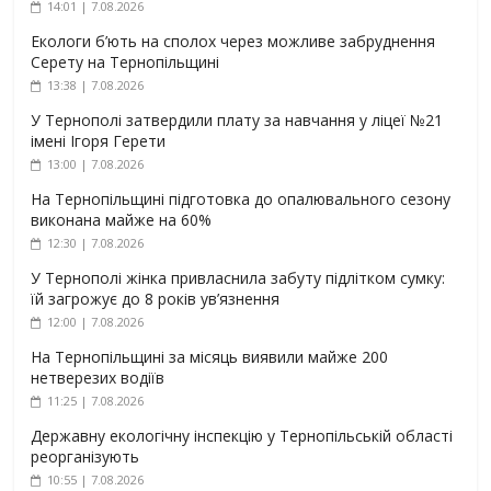
14:01 | 7.08.2026
Екологи б’ють на сполох через можливе забруднення
Серету на Тернопільщині
13:38 | 7.08.2026
У Тернополі затвердили плату за навчання у ліцеї №21
імені Ігоря Герети
13:00 | 7.08.2026
На Тернопільщині підготовка до опалювального сезону
виконана майже на 60%
12:30 | 7.08.2026
У Тернополі жінка привласнила забуту підлітком сумку:
їй загрожує до 8 років ув’язнення
12:00 | 7.08.2026
На Тернопільщині за місяць виявили майже 200
нетверезих водіїв
11:25 | 7.08.2026
Державну екологічну інспекцію у Тернопільській області
реорганізують
10:55 | 7.08.2026