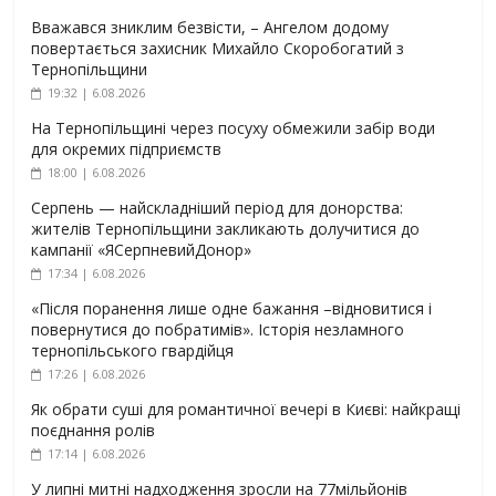
Вважався зниклим безвісти, – Ангелом додому
повертається захисник Михайло Скоробогатий з
Тернопільщини
19:32 | 6.08.2026
На Тернопільщині через посуху обмежили забір води
для окремих підприємств
18:00 | 6.08.2026
Серпень — найскладніший період для донорства:
жителів Тернопільщини закликають долучитися до
кампанії «ЯСерпневийДонор»
17:34 | 6.08.2026
«Після поранення лише одне бажання –відновитися і
повернутися до побратимів». Історія незламного
тернопільського гвардійця
17:26 | 6.08.2026
Як обрати суші для романтичної вечері в Києві: найкращі
поєднання ролів
17:14 | 6.08.2026
У липні митні надходження зросли на 77мільйонів