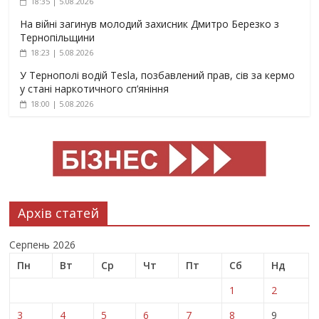
18:35 | 5.08.2026
На війні загинув молодий захисник Дмитро Березко з
Тернопільщини
18:23 | 5.08.2026
У Тернополі водій Tesla, позбавлений прав, сів за кермо
у стані наркотичного сп’яніння
18:00 | 5.08.2026
Архів статей
Серпень 2026
Пн
Вт
Ср
Чт
Пт
Сб
Нд
1
2
3
4
5
6
7
8
9