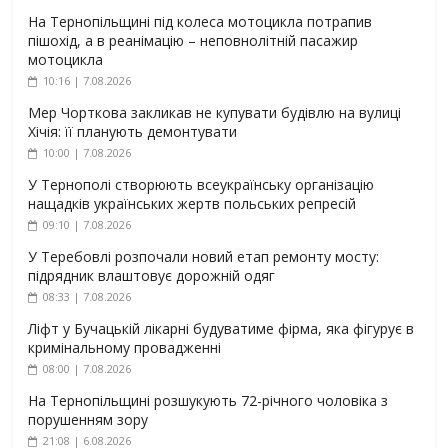
На Тернопільщині під колеса мотоцикла потрапив
пішохід, а в реанімацію – неповнолітній пасажир
мотоцикла
10:16 | 7.08.2026
Мер Чорткова закликав не купувати будівлю на вулиці
Хічія: її планують демонтувати
10:00 | 7.08.2026
У Тернополі створюють всеукраїнську організацію
нащадків українських жертв польських репресій
09:10 | 7.08.2026
У Теребовлі розпочали новий етап ремонту мосту:
підрядник влаштовує дорожній одяг
08:33 | 7.08.2026
Ліфт у Бучацькій лікарні будуватиме фірма, яка фігурує в
кримінальному провадженні
08:00 | 7.08.2026
На Тернопільщині розшукують 72-річного чоловіка з
порушенням зору
21:08 | 6.08.2026