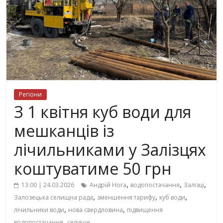
Регіони
З 1 квітня куб води для
мешканців із
лічильниками у Залізцях
коштуватиме 50 грн
,
,
,
13:00 | 24.03.2026
Андрій Нога
водопостачання
Залізці
,
,
,
Залозецька селищна рада
зменшення тарифу
куб води
,
,
лічильники води
нова свердловина
підвищення
,
водопостачання
селище