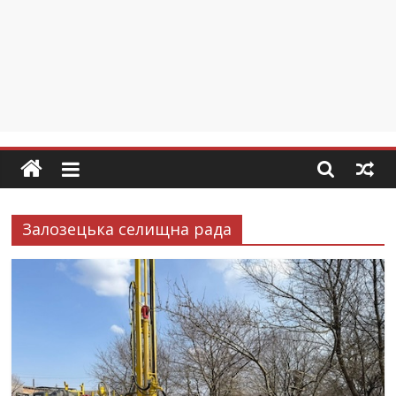
Залозецька селищна рада