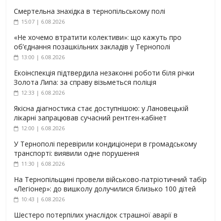
Смертельна знахідка в тернопільському полі
15:07 | 6.08.2026
«Не хочемо втратити колективи»: що кажуть про
об’єднання позашкільних закладів у Тернополі
13:00 | 6.08.2026
Екоінспекція підтвердила незаконні роботи біля річки
Золота Липа: за справу візьметься поліція
12:33 | 6.08.2026
Якісна діагностика стає доступнішою: у Лановецькій
лікарні запрацював сучасний рентген-кабінет
12:00 | 6.08.2026
У Тернополі перевірили кондиціонери в громадському
транспорті: виявили одне порушення
11:30 | 6.08.2026
На Тернопільщині провели військово-патріотичний табір
«Легіонер»: до вишколу долучилися близько 100 дітей
10:43 | 6.08.2026
Шестеро потерпілих унаслідок страшної аварії в