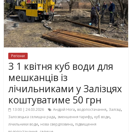
Регіони
З 1 квітня куб води для
мешканців із
лічильниками у Залізцях
коштуватиме 50 грн
,
,
,
13:00 | 24.03.2026
Андрій Нога
водопостачання
Залізці
,
,
,
Залозецька селищна рада
зменшення тарифу
куб води
,
,
лічильники води
нова свердловина
підвищення
,
водопостачання
селище