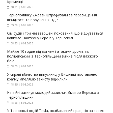
Кременці
10:01 | 6.08.2026
Тернополянку 24 рази штрафували за перевищення
швидкості та порушення ПДР
09:09 | 6.08.2026
Сім судів і три незавершені поховання: що відбувається
навколо Пантеону Героїв у Тернополі
08:33 | 6.08.2026
Майже 10 годин під вогнем і атаками дронів: як
поліцейський із Тернопільщини вижив після важкого
бою
08:00 | 6.08.2026
У справі вбивства випускниці у Вишнівці поставлено
крапку: апеляцію захисту відхилили
18:35 | 5.08.2026
На війні загинув молодий захисник Дмитро Березко з
Тернопільщини
18:23 | 5.08.2026
У Тернополі водій Tesla, позбавлений прав, сів за кермо