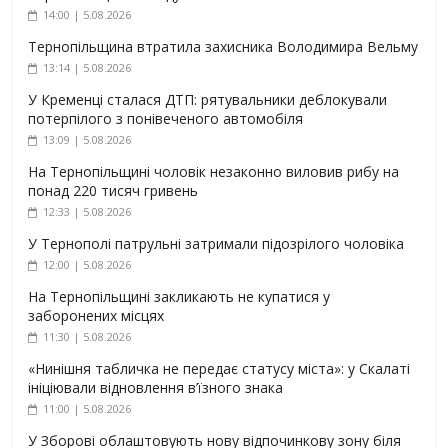
14:00 | 5.08.2026
Тернопільщина втратила захисника Володимира Вельму
13:14 | 5.08.2026
У Кременці сталася ДТП: рятувальники деблокували
потерпілого з понівеченого автомобіля
13:09 | 5.08.2026
На Тернопільщині чоловік незаконно виловив рибу на
понад 220 тисяч гривень
12:33 | 5.08.2026
У Тернополі патрульні затримали підозрілого чоловіка
12:00 | 5.08.2026
На Тернопільщині закликають не купатися у
заборонених місцях
11:30 | 5.08.2026
«Нинішня табличка не передає статусу міста»: у Скалаті
ініціювали відновлення в’їзного знака
11:00 | 5.08.2026
У Зборові облаштовують нову відпочинкову зону біля