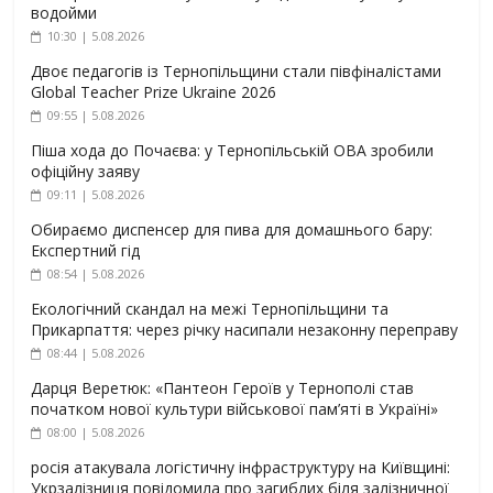
водойми
10:30 | 5.08.2026
Двоє педагогів із Тернопільщини стали півфіналістами
Global Teacher Prize Ukraine 2026
09:55 | 5.08.2026
Піша хода до Почаєва: у Тернопільській ОВА зробили
офіційну заяву
09:11 | 5.08.2026
Обираємо диспенсер для пива для домашнього бару:
Експертний гід
08:54 | 5.08.2026
Екологічний скандал на межі Тернопільщини та
Прикарпаття: через річку насипали незаконну переправу
08:44 | 5.08.2026
Дарця Веретюк: «Пантеон Героїв у Тернополі став
початком нової культури військової пам’яті в Україні»
08:00 | 5.08.2026
росія атакувала логістичну інфраструктуру на Київщині:
Укрзалізниця повідомила про загиблих біля залізничної