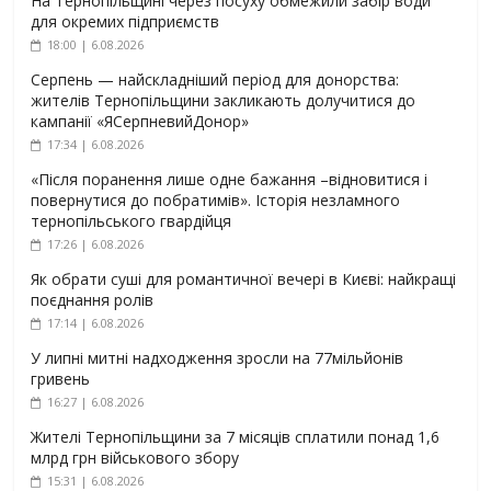
На Тернопільщині через посуху обмежили забір води
для окремих підприємств
18:00 | 6.08.2026
Серпень — найскладніший період для донорства:
жителів Тернопільщини закликають долучитися до
кампанії «ЯСерпневийДонор»
17:34 | 6.08.2026
«Після поранення лише одне бажання –відновитися і
повернутися до побратимів». Історія незламного
тернопільського гвардійця
17:26 | 6.08.2026
Як обрати суші для романтичної вечері в Києві: найкращі
поєднання ролів
17:14 | 6.08.2026
У липні митні надходження зросли на 77мільйонів
гривень
16:27 | 6.08.2026
Жителі Тернопільщини за 7 місяців сплатили понад 1,6
млрд грн військового збору
15:31 | 6.08.2026