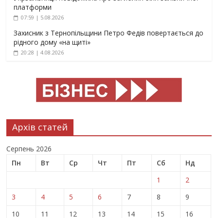
платформи
07:59 | 5.08.2026
Захисник з Тернопільщини Петро Федів повертається до
рідного дому «на щиті»
20:28 | 4.08.2026
Архів статей
Серпень 2026
Пн
Вт
Ср
Чт
Пт
Сб
Нд
1
2
3
4
5
6
7
8
9
10
11
12
13
14
15
16