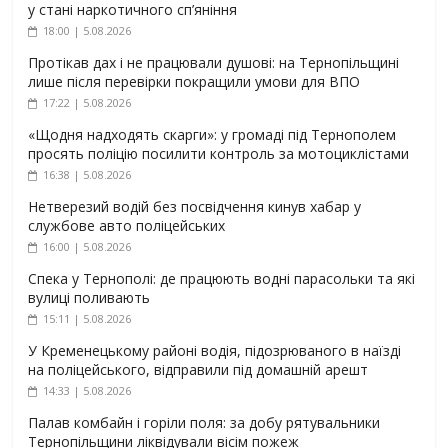
у стані наркотичного сп’яніння
18:00 | 5.08.2026
Протікав дах і не працювали душові: на Тернопільщині
лише після перевірки покращили умови для ВПО
17:22 | 5.08.2026
«Щодня надходять скарги»: у громаді під Тернополем
просять поліцію посилити контроль за мотоциклістами
16:38 | 5.08.2026
Нетверезий водій без посвідчення кинув хабар у
службове авто поліцейських
16:00 | 5.08.2026
Спека у Тернополі: де працюють водні парасольки та які
вулиці поливають
15:11 | 5.08.2026
У Кременецькому районі водія, підозрюваного в наїзді
на поліцейського, відправили під домашній арешт
14:33 | 5.08.2026
Палав комбайн і горіли поля: за добу рятувальники
Тернопільщини ліквідували вісім пожеж