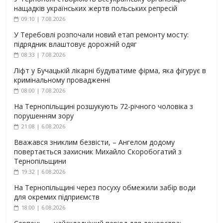
нащадків українських жертв польських репресій
09:10 | 7.08.2026
У Теребовлі розпочали новий етап ремонту мосту:
підрядник влаштовує дорожній одяг
08:33 | 7.08.2026
Ліфт у Бучацькій лікарні будуватиме фірма, яка фігурує в
кримінальному провадженні
08:00 | 7.08.2026
На Тернопільщині розшукують 72-річного чоловіка з
порушенням зору
21:08 | 6.08.2026
Вважався зниклим безвісти, – Ангелом додому
повертається захисник Михайло Скоробогатий з
Тернопільщини
19:32 | 6.08.2026
На Тернопільщині через посуху обмежили забір води
для окремих підприємств
18:00 | 6.08.2026