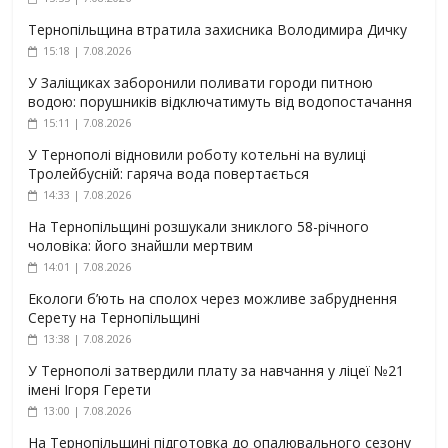
Тернопільщина втратила захисника Володимира Дичку
15:18 | 7.08.2026
У Заліщиках заборонили поливати городи питною
водою: порушників відключатимуть від водопостачання
15:11 | 7.08.2026
У Тернополі відновили роботу котельні на вулиці
Тролейбусній: гаряча вода повертається
14:33 | 7.08.2026
На Тернопільщині розшукали зниклого 58-річного
чоловіка: його знайшли мертвим
14:01 | 7.08.2026
Екологи б’ють на сполох через можливе забруднення
Серету на Тернопільщині
13:38 | 7.08.2026
У Тернополі затвердили плату за навчання у ліцеї №21
імені Ігоря Герети
13:00 | 7.08.2026
На Тернопільщині підготовка до опалювального сезону