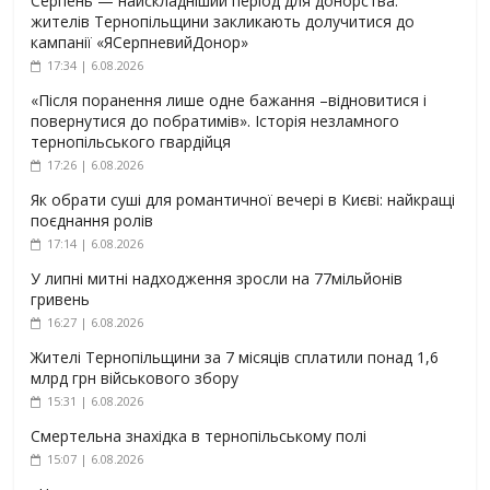
Серпень — найскладніший період для донорства:
жителів Тернопільщини закликають долучитися до
кампанії «ЯСерпневийДонор»
17:34 | 6.08.2026
«Після поранення лише одне бажання –відновитися і
повернутися до побратимів». Історія незламного
тернопільського гвардійця
17:26 | 6.08.2026
Як обрати суші для романтичної вечері в Києві: найкращі
поєднання ролів
17:14 | 6.08.2026
У липні митні надходження зросли на 77мільйонів
гривень
16:27 | 6.08.2026
Жителі Тернопільщини за 7 місяців сплатили понад 1,6
млрд грн військового збору
15:31 | 6.08.2026
Смертельна знахідка в тернопільському полі
15:07 | 6.08.2026