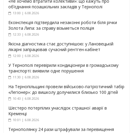
«Не хочемо втратити колективи»: що кажуть про
об’єднання позашкільних закладів у Тернополі
13:00 | 6.08.2026
Екоінспекція підтвердила незаконні роботи біля річки
Золота Липа: за справу візьметься поліція
12:33 | 6.08.2026
Якісна діагностика стає доступнішою: у Лановецькій
лікарні запрацював сучасний рентген-кабінет
12:00 | 6.08.2026
У Тернополі перевірили кондиціонери в громадському
транспорті: виявили одне порушення
11:30 | 6.08.2026
На Тернопільщині провели військово-патріотичний табір
«Легіонер»: до вишколу долучилися близько 100 дітей
10:43 | 6.08.2026
Шестеро потерпілих унаслідок страшної аварії в
Кременці
10:01 | 6.08.2026
Тернополянку 24 рази штрафували за перевищення