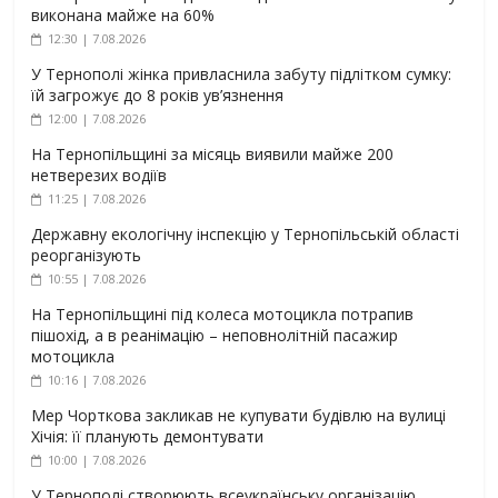
виконана майже на 60%
12:30 | 7.08.2026
У Тернополі жінка привласнила забуту підлітком сумку:
їй загрожує до 8 років ув’язнення
12:00 | 7.08.2026
На Тернопільщині за місяць виявили майже 200
нетверезих водіїв
11:25 | 7.08.2026
Державну екологічну інспекцію у Тернопільській області
реорганізують
10:55 | 7.08.2026
На Тернопільщині під колеса мотоцикла потрапив
пішохід, а в реанімацію – неповнолітній пасажир
мотоцикла
10:16 | 7.08.2026
Мер Чорткова закликав не купувати будівлю на вулиці
Хічія: її планують демонтувати
10:00 | 7.08.2026
У Тернополі створюють всеукраїнську організацію