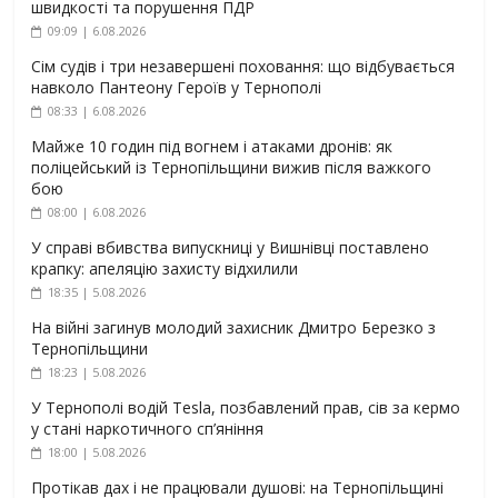
швидкості та порушення ПДР
09:09 | 6.08.2026
Сім судів і три незавершені поховання: що відбувається
навколо Пантеону Героїв у Тернополі
08:33 | 6.08.2026
Майже 10 годин під вогнем і атаками дронів: як
поліцейський із Тернопільщини вижив після важкого
бою
08:00 | 6.08.2026
У справі вбивства випускниці у Вишнівці поставлено
крапку: апеляцію захисту відхилили
18:35 | 5.08.2026
На війні загинув молодий захисник Дмитро Березко з
Тернопільщини
18:23 | 5.08.2026
У Тернополі водій Tesla, позбавлений прав, сів за кермо
у стані наркотичного сп’яніння
18:00 | 5.08.2026
Протікав дах і не працювали душові: на Тернопільщині