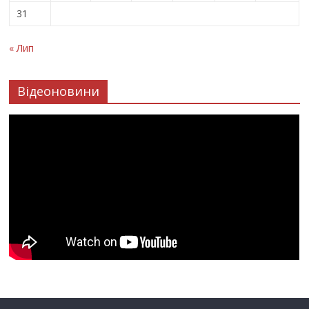
31
« Лип
Відеоновини