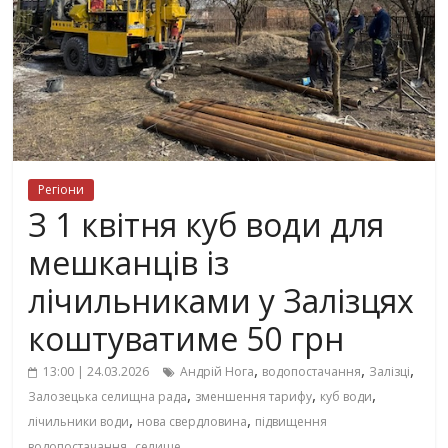
Регіони
З 1 квітня куб води для
мешканців із
лічильниками у Залізцях
коштуватиме 50 грн
,
,
,
13:00 | 24.03.2026
Андрій Нога
водопостачання
Залізці
,
,
,
Залозецька селищна рада
зменшення тарифу
куб води
,
,
лічильники води
нова свердловина
підвищення
,
водопостачання
селище