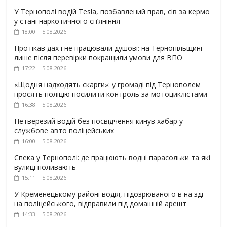
У Тернополі водій Tesla, позбавлений прав, сів за кермо
у стані наркотичного сп’яніння
18:00 | 5.08.2026
Протікав дах і не працювали душові: на Тернопільщині
лише після перевірки покращили умови для ВПО
17:22 | 5.08.2026
«Щодня надходять скарги»: у громаді під Тернополем
просять поліцію посилити контроль за мотоциклістами
16:38 | 5.08.2026
Нетверезий водій без посвідчення кинув хабар у
службове авто поліцейських
16:00 | 5.08.2026
Спека у Тернополі: де працюють водні парасольки та які
вулиці поливають
15:11 | 5.08.2026
У Кременецькому районі водія, підозрюваного в наїзді
на поліцейського, відправили під домашній арешт
14:33 | 5.08.2026