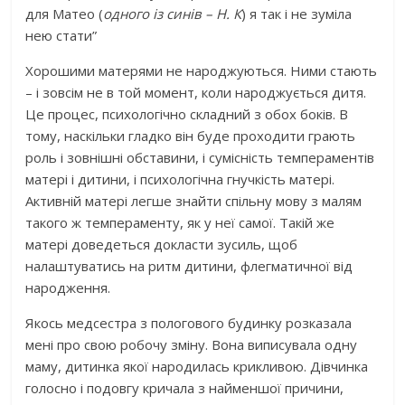
для Матео (
одного із синів – Н. К
) я так і не зуміла
нею стати”
Хорошими матерями не народжуються. Ними стають
– і зовсім не в той момент, коли народжується дитя.
Це процес, психологічно складний з обох боків. В
тому, наскільки гладко він буде проходити грають
роль і зовнішні обставини, і сумісність темпераментів
матері і дитини, і психологічна гнучкість матері.
Активній матері легше знайти спільну мову з малям
такого ж темпераменту, як у неї самої. Такій же
матері доведеться докласти зусиль, щоб
налаштуватись на ритм дитини, флегматичної від
народження.
Якось медсестра з пологового будинку розказала
мені про свою робочу зміну. Вона виписувала одну
маму, дитинка якої народилась крикливою. Дівчинка
голосно і подовгу кричала з найменшої причини,