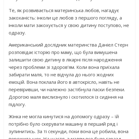
Те, як розвивається материнська любов, нагадує
закоханість: інколи це любов з першого погляду, а
інколи мати закохується у свою дитину поступово, не
одразу.
Американський дослідник материнства Даніел Стерн
розповідає історію про маму, що була вимушена
залишити свою дитину в лікарні після народження
через проблеми зі здоров’ям. Коли вона приїхала
забирати маля, то не відчула до нього жодних
емоцій. Вона поклала його в автокрісло, навіть не
перевіривши, чи належно застібнула паски безпеки.
Дорогою маля вислизнуло і скотилося із сидіння на
підлогу.
Жінка не могла кинутися на допомогу одразу – їй
потрібно було скерувати машину в перший ряд і
зупинитись. За ті секунди, поки вона це робила, вона
пережила шок. На щастя, з малям все було гаразд.