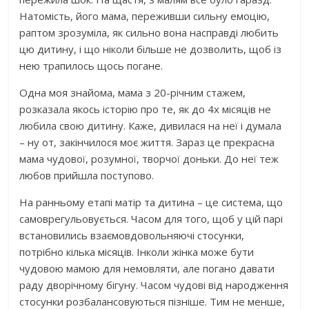
Натомість, його мама, переживши сильну емоцію,
раптом зрозуміла, як сильно вона насправді любить
цю дитину, і що ніколи більше не дозволить, щоб із
нею трапилось щось погане.
Одна моя знайома, мама з 20-річним стажем,
розказала якось історію про те, як до 4х місяців не
любила свою дитину. Каже, дивилася на неї і думала
– ну от, закінчилося моє життя. Зараз це прекрасна
мама чудової, розумної, творчої доньки. До неї теж
любов прийшла поступово.
На ранньому етапі матір та дитина – це система, що
самоврегульовується. Часом для того, щоб у цій парі
встановились взаємовдовольняючі стосунки,
потрібно кілька місяців. Інколи жінка може бути
чудовою мамою для немовляти, але погано давати
раду дворічному бігуну. Часом чудові від народження
стосунки розбалансовуються пізніше. Тим не менше,