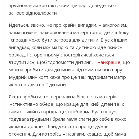
зруйнований контакт, який цій парі доведеться
заново відновлювати.
Йдеться, звісно, не про крайні випадки, – алкоголізм,
важкі психічні захворювання матері тощо, де з її боку
і справді може бути загроза для дитини. В усіх інших
випадках, коли між матір’ю та дитиною йде якийсь
розлад, і сторонньому спостерігачеві хочеться
втрутитись, щоб “допомогти дитині”, –
найкраще
, що
можна зробити для дитини – підтримати всю пару.
Мудрий Віннікотт каже про це так: підтримати матір
як матір для своєї дитини.
Якщо зробити це, переважна більшість матерів
інстинктивно обере, що краще для їхній дітей та їх
самих – якійсь парі краще, щоб мама була поруч,
годувала грудьми і брала маля спати до себе в ліжко
якомога довше – байдуже, що про це думає
оточення. Для котроїсь – навпаки, краще, щоб мама