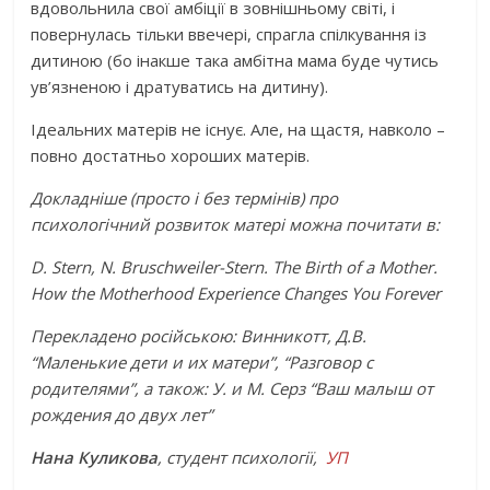
вдовольнила свої амбіції в зовнішньому світі, і
повернулась тільки ввечері, спрагла спілкування із
дитиною (бо інакше така амбітна мама буде чутись
ув’язненою і дратуватись на дитину).
Ідеальних матерів не існує. Але, на щастя, навколо –
повно достатньо хороших матерів.
Докладніше (просто і без термінів) про
психологічний розвиток матері можна почитати в:
D. Stern, N. Bruschweiler-Stern. The Birth of a Mother.
How the Motherhood Experience Changes You Forever
Перекладено російською: Винникотт, Д.В.
“Маленькие дети и их матери”, “Разговор с
родителями”, а також: У. и М. Серз “Ваш малыш от
рождения до двух лет”
Нана Куликова
, студент психології,
УП