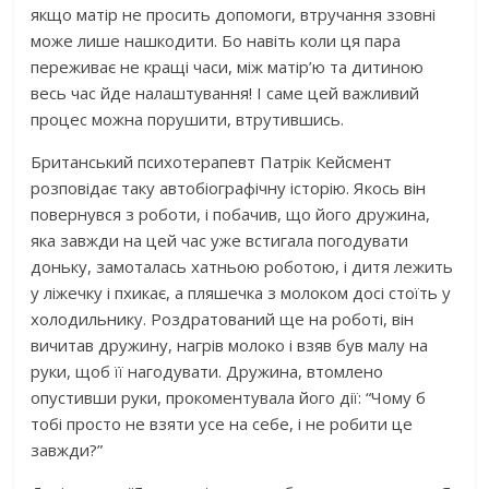
якщо матір не просить допомоги, втручання ззовні
може лише нашкодити. Бо навіть коли ця пара
переживає не кращі часи, між матір’ю та дитиною
весь час йде налаштування! І саме цей важливий
процес можна порушити, втрутившись.
Британський психотерапевт Патрік Кейсмент
розповідає таку автобіографічну історію. Якось він
повернувся з роботи, і побачив, що його дружина,
яка завжди на цей час уже встигала погодувати
доньку, замоталась хатньою роботою, і дитя лежить
у ліжечку і пхикає, а пляшечка з молоком досі стоїть у
холодильнику. Роздратований ще на роботі, він
вичитав дружину, нагрів молоко і взяв був малу на
руки, щоб її нагодувати. Дружина, втомлено
опустивши руки, прокоментувала його дії: “Чому б
тобі просто не взяти усе на себе, і не робити це
завжди?”