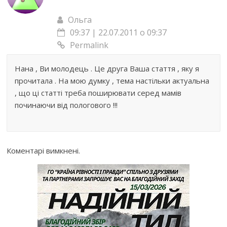
Ольга
09:37 | 22.07.2011 о 09:37
Permalink
Нана , Ви молодець . Це друга Ваша стаття , яку я
прочитала . На мою думку , тема настільки актуальна
, що ці статті треба поширювати серед мамів
починаючи від пологового !!!
Коментарі вимкнені.