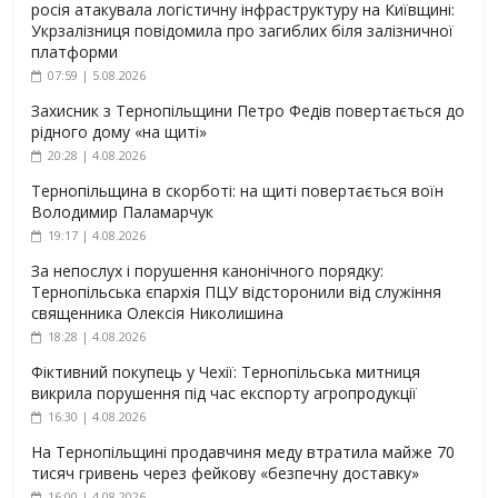
росія атакувала логістичну інфраструктуру на Київщині:
Укрзалізниця повідомила про загиблих біля залізничної
платформи
07:59 | 5.08.2026
Захисник з Тернопільщини Петро Федів повертається до
рідного дому «на щиті»
20:28 | 4.08.2026
Тернопільщина в скорботі: на щиті повертається воїн
Володимир Паламарчук
19:17 | 4.08.2026
За непослух і порушення канонічного порядку:
Тернопільська єпархія ПЦУ відсторонили від служіння
священника Олексія Николишина
18:28 | 4.08.2026
Фіктивний покупець у Чехії: Тернопільська митниця
викрила порушення під час експорту агропродукції
16:30 | 4.08.2026
На Тернопільщині продавчиня меду втратила майже 70
тисяч гривень через фейкову «безпечну доставку»
16:00 | 4.08.2026