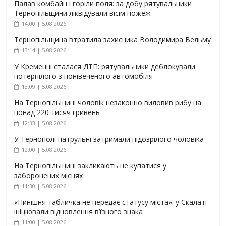
Палав комбайн і горіли поля: за добу рятувальники
Тернопільщини ліквідували вісім пожеж
14:00 | 5.08.2026
Тернопільщина втратила захисника Володимира Вельму
13:14 | 5.08.2026
У Кременці сталася ДТП: рятувальники деблокували
потерпілого з понівеченого автомобіля
13:09 | 5.08.2026
На Тернопільщині чоловік незаконно виловив рибу на
понад 220 тисяч гривень
12:33 | 5.08.2026
У Тернополі патрульні затримали підозрілого чоловіка
12:00 | 5.08.2026
На Тернопільщині закликають не купатися у
заборонених місцях
11:30 | 5.08.2026
«Нинішня табличка не передає статусу міста»: у Скалаті
ініціювали відновлення в’їзного знака
11:00 | 5.08.2026