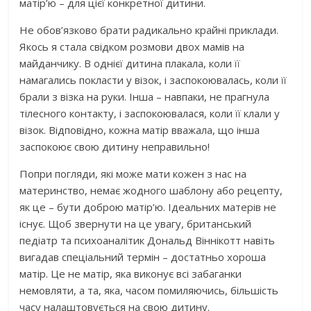
матір’ю – для цієї конкретної дитини.
Не обов’язково брати радикально крайні приклади.
Якось я стала свідком розмови двох мамів на
майданчику. В однієї дитина плакала, коли її
намагались покласти у візок, і заспокоювалась, коли її
брали з візка на руки. Інша – навпаки, не прагнула
тілесного контакту, і заспокоювалася, коли її клали у
візок. Відповідно, кожна матір вважала, що інша
заспокоює свою дитину неправильно!
Попри погляди, які може мати кожен з нас на
материнство, немає жодного шаблону або рецепту,
як це – бути доброю матір’ю. Ідеальних матерів не
існує. Щоб звернути на це увагу, британський
педіатр та психоаналітик Дональд Віннікотт навіть
вигадав спеціальний термін – достатньо хороша
матір. Це не матір, яка виконує всі забаганки
немовляти, а та, яка, часом помиляючись, більшість
часу налаштовується на свою дитину.