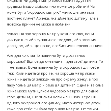
кінцями? Чи добра матір зобов’язана годувати
грудьми (якщо фізіологічно може це робити)? Чи
може бути “хорошою матір’ю” жінка, дитина якої
постійно плаче? А жінка, яка дбає про дитину, але з
якихось причин не може її любити?
Уявлення про хорошу матір у кожного свої, вони
диктуються або суспільною “модою”, або власним
досвідом, або, що гірше, особистими переконаннями.
Але для кого матір повинна бути достатньо
хорошою? Відповідь очевидна – для своєї дитини. Та
– не тільки. Вона повинна бути хорошою і для себе
теж. Коли йдеться про те, чи хороша матір якась
жінка – йдеться завжди не про окрему жінку, а про
пару “саме ця матір – саме ця дитина”. Одна й та сама
жінка може бути цілком чудовою матір’ю для однієї
своєї дитини, і не знайти мови – з іншою. Героїня
одного оскароносного фільму, матір чотирьох дітей,
каже про себе: “Я була хорошою матір’ю. От тільки