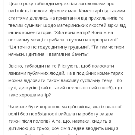
Цього року таблоїди мерехтіли заголовками про
вагітність і пологи зіркових мам. Коментарі під такими
статтями ділились на привітання від прихильників та
“великі сумніви” щодо материнських якостей зірки від
інших коментаторів. “Хіба вона матір? Вона ж на
восьмому місяці стрибала з пузом на корпоративі!”.
“Ця точно не годує дитину грудьми!”. “Та там чотири
няньки, і дитина її взагалі не бачить”.
Звісно, таблоїди на те й існують, щоб полоскати
язиками публічних людей. Та в подібних коментарях
можна відловити також важливу суспільну тему – по-
суті, дискусію (хай в такий неелегантний спосіб), що
таке хороша матір?
Чи може бути хорошою матір’ю жінка, яка із власної
волі і без необхідності вийшла на роботу за два
тижні після пологів? А та, що, навпаки, сидить з
дитиною до трьох, хоч сім’я ледве зводить кінці з