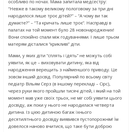
особливо по ночах. Мама запитала медсестру:
“Невже в такому великому пологовому за три дні
народилося лише троє дітей?” – “А чому ви так
думаєте?” – “Та кричать лише троє”. Насправді в
палатах на той момент було 28 новонароджених!
Вони спокійно спали між годуваннями. І лише трьом
матерям дісталися “крикливі” діти.
Мами, у яких діти “сплять і їдять” не можуть собі
уявити, як це – виховувати дитину, яка від
народження верещить з найменшого приводу. Це
зовсім інший досвід. Популярний по всьому світу
педіатр Вільям Серз (в іншому перекладі – Сірс),
через руки якого пройшли тисячі дітей, і який на той
момент мав уже своїх трьох, не міг собі уявити цього
досвіду, аж поки у нього не народилася четверта
дитина. Із цією дитиною багаж їхнього
десятилітнього досвіду виявився пустопорожнім! Їм
довелося наново вчитися, що таке бути доброю