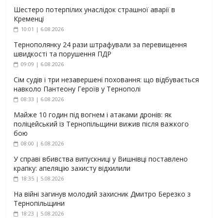
Шестеро потерпілих унаслідок страшної аварії в
Кременці
10:01 | 6.08.2026
Тернополянку 24 рази штрафували за перевищення
швидкості та порушення ПДР
09:09 | 6.08.2026
Сім судів і три незавершені поховання: що відбувається
навколо Пантеону Героїв у Тернополі
08:33 | 6.08.2026
Майже 10 годин під вогнем і атаками дронів: як
поліцейський із Тернопільщини вижив після важкого
бою
08:00 | 6.08.2026
У справі вбивства випускниці у Вишнівці поставлено
крапку: апеляцію захисту відхилили
18:35 | 5.08.2026
На війні загинув молодий захисник Дмитро Березко з
Тернопільщини
18:23 | 5.08.2026