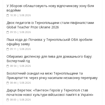
У Зборові облаштовують нову відпочинкову зону біля
водойми
10:30 | 5.08.2026
Двоє педагогів із Тернопільщини стали півфіналістами
Global Teacher Prize Ukraine 2026
09:55 | 5.08.2026
Піша хода до Почаєва: у Тернопільській ОВА зробили
офіційну заяву
09:11 | 5.08.2026
Обираємо диспенсер для пива для домашнього бару:
Експертний гід
08:54 | 5.08.2026
Екологічний скандал на межі Тернопільщини та
Прикарпаття: через річку насипали незаконну переправу
08:44 | 5.08.2026
Дарця Веретюк: «Пантеон Героїв у Тернополі став
початком нової культури військової пам’яті в Україні»
08:00 | 5.08.2026