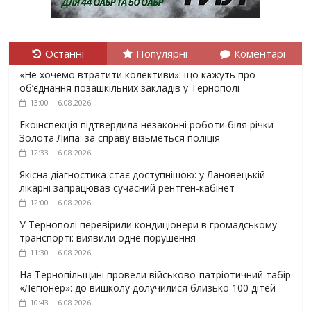
Останні
Популярні
Коментарі
«Не хочемо втратити колективи»: що кажуть про
об’єднання позашкільних закладів у Тернополі
13:00 | 6.08.2026
Екоінспекція підтвердила незаконні роботи біля річки
Золота Липа: за справу візьметься поліція
12:33 | 6.08.2026
Якісна діагностика стає доступнішою: у Лановецькій
лікарні запрацював сучасний рентген-кабінет
12:00 | 6.08.2026
У Тернополі перевірили кондиціонери в громадському
транспорті: виявили одне порушення
11:30 | 6.08.2026
На Тернопільщині провели військово-патріотичний табір
«Легіонер»: до вишколу долучилися близько 100 дітей
10:43 | 6.08.2026