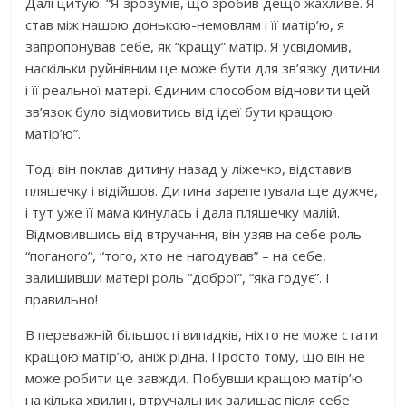
Далі цитую: “Я зрозумів, що зробив дещо жахливе. Я
став між нашою донькою-немовлям і її матір’ю, я
запропонував себе, як “кращу” матір. Я усвідомив,
наскільки руйнівним це може бути для зв’язку дитини
і її реальної матері. Єдиним способом відновити цей
зв’язок було відмовитись від ідеї бути кращою
матір’ю”.
Тоді він поклав дитину назад у ліжечко, відставив
пляшечку і відійшов. Дитина зарепетувала ще дужче,
і тут уже її мама кинулась і дала пляшечку малій.
Відмовившись від втручання, він узяв на себе роль
“поганого”, “того, хто не нагодував” – на себе,
залишивши матері роль “доброї”, “яка годує”. І
правильно!
В переважній більшості випадків, ніхто не може стати
кращою матір’ю, аніж рідна. Просто тому, що він не
може робити це завжди. Побувши кращою матір’ю
на кілька хвилин, втручальник залишає після себе