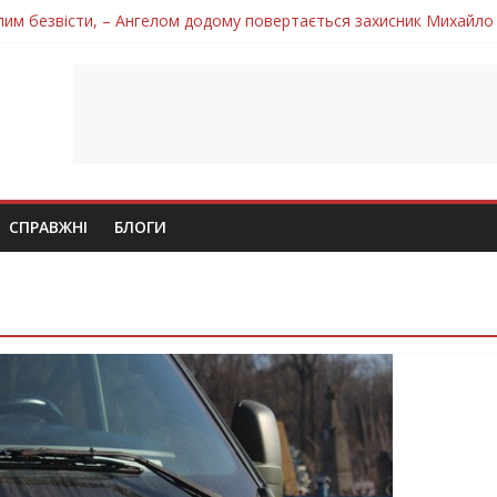
лим безвісти, – Ангелом додому повертається захисник Михайло
ув молодий захисник Дмитро Березко з Тернопільщини
 втратила захисника Володимира Вельму
нопільщини Петро Федів повертається до рідного дому «на щиті»
 втратила захисника Володимира Дичку
СПРАВЖНІ
БЛОГИ