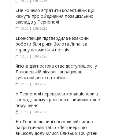
15:07 | 6.08.2026
«Не хочемо втратити колективи»: що
кажуть про об’єднання позашкільних
закладів у Тернополі
13:00 | 6.08.2026
Екоінспекція підтвердила незаконні
роботи біля річки Золота Липа: за
справу візьметься поліція
12:33 | 6.08.2026
Якісна діагностика стає доступнішою: у
Лановецькій лікарні запрацював
сучасний рентген-кабінет
12:00 | 6.08.2026
У Тернополі перевірили кондиціонери в
громадському транспорті: виявили одне
порушення
11:30 | 6.08.2026
На Тернопільщині провели військово-
патріотичний табір «Легіонер»: до
вишколу долучилися близько 100 дітей