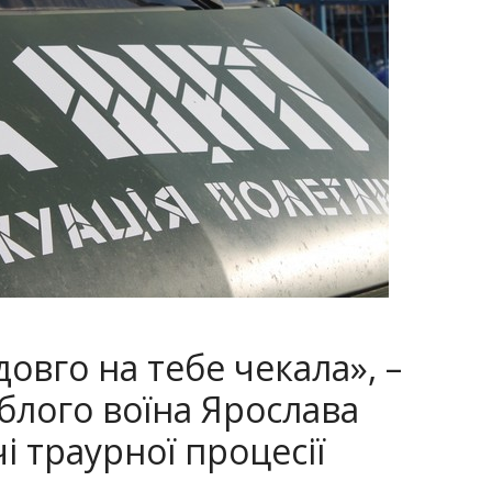
довго на тебе чекала», –
блого воїна Ярослава
чі траурної процесії