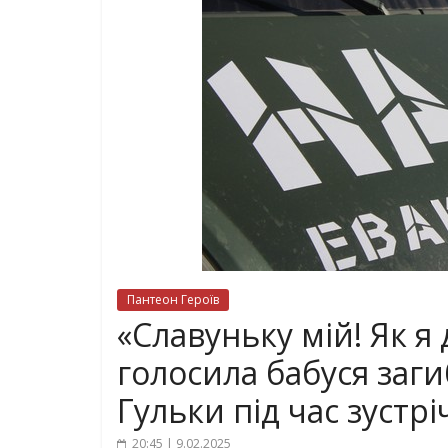
Пантеон Героїв
«Славуньку мій! Як я 
голосила бабуся заги
Гульки під час зустрі
20:45 | 9.02.2025