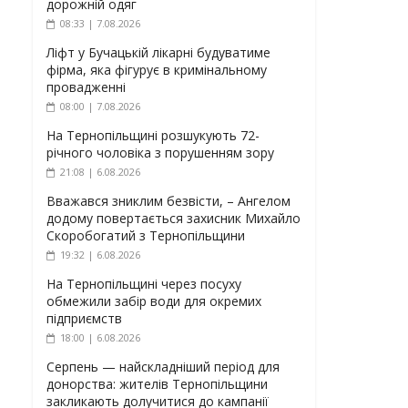
дорожній одяг
08:33 | 7.08.2026
Ліфт у Бучацькій лікарні будуватиме
фірма, яка фігурує в кримінальному
провадженні
08:00 | 7.08.2026
На Тернопільщині розшукують 72-
річного чоловіка з порушенням зору
21:08 | 6.08.2026
Вважався зниклим безвісти, – Ангелом
додому повертається захисник Михайло
Скоробогатий з Тернопільщини
19:32 | 6.08.2026
На Тернопільщині через посуху
обмежили забір води для окремих
підприємств
18:00 | 6.08.2026
Серпень — найскладніший період для
донорства: жителів Тернопільщини
закликають долучитися до кампанії