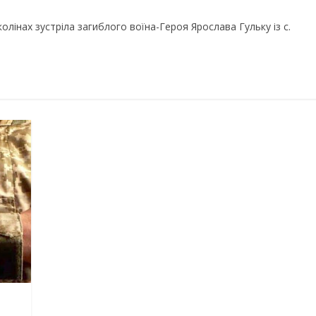
олінах зустріла загиблого воїна-Героя Ярослава Гульку із с.