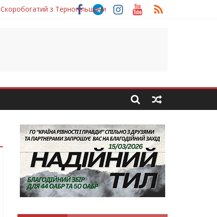
 Скоробогатий з Тернопільщини