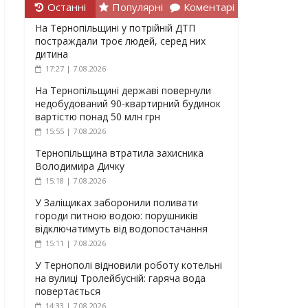
Останні
Популярні
Коментарі
На Тернопільщині у потрійній ДТП
постраждали троє людей, серед них
дитина
17:27 | 7.08.2026
На Тернопільщині державі повернули
недобудований 90-квартирний будинок
вартістю понад 50 млн грн
15:55 | 7.08.2026
Тернопільщина втратила захисника
Володимира Дичку
15:18 | 7.08.2026
У Заліщиках заборонили поливати
городи питною водою: порушників
відключатимуть від водопостачання
15:11 | 7.08.2026
У Тернополі відновили роботу котельні
на вулиці Тролейбусній: гаряча вода
повертається
14:33 | 7.08.2026