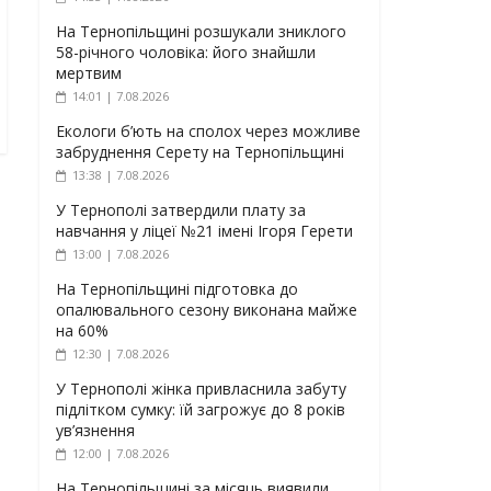
На Тернопільщині розшукали зниклого
58-річного чоловіка: його знайшли
мертвим
14:01 | 7.08.2026
Екологи б’ють на сполох через можливе
забруднення Серету на Тернопільщині
13:38 | 7.08.2026
У Тернополі затвердили плату за
навчання у ліцеї №21 імені Ігоря Герети
13:00 | 7.08.2026
На Тернопільщині підготовка до
опалювального сезону виконана майже
на 60%
12:30 | 7.08.2026
У Тернополі жінка привласнила забуту
підлітком сумку: їй загрожує до 8 років
ув’язнення
12:00 | 7.08.2026
На Тернопільщині за місяць виявили