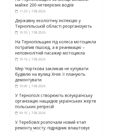
майже 200 нетверезих водіїв
11:25 | 7.08.2026
Державну екологічну інспекцію у
Тернопільській області реорганізують
10:55 | 7.08.2026
На Тернопільщині під колеса мотоцикла
потрапив пішохід, а в реанімацію –
неповнолітній пасажир мотоцикла
10:16 | 7.08.2026
Мер Чорткова закликав не купувати
будівлю на вулиці Хічія: її планують
демонтувати
10:00 | 7.08.2026
У Тернополі створюють всеукраїнську
організацію нащадків українських жертв
польських репресій
09:10 | 7.08.2026
У Теребовлі розпочали новий етап
ремонту мосту: підрядник влаштовує