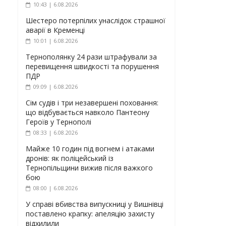
10:43 | 6.08.2026
Шестеро потерпілих унаслідок страшної
аварії в Кременці
10:01 | 6.08.2026
Тернополянку 24 рази штрафували за
перевищення швидкості та порушення
ПДР
09:09 | 6.08.2026
Сім судів і три незавершені поховання:
що відбувається навколо Пантеону
Героїв у Тернополі
08:33 | 6.08.2026
Майже 10 годин під вогнем і атаками
дронів: як поліцейський із
Тернопільщини вижив після важкого
бою
08:00 | 6.08.2026
У справі вбивства випускниці у Вишнівці
поставлено крапку: апеляцію захисту
відхилили