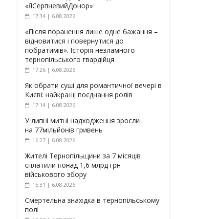
«ЯСерпневийДонор»
17:34 | 6.08.2026
«Після поранення лише одне бажання –
відновитися і повернутися до
побратимів». Історія незламного
тернопільського гвардійця
17:26 | 6.08.2026
Як обрати суші для романтичної вечері в
Києві: найкращі поєднання ролів
17:14 | 6.08.2026
У липні митні надходження зросли
на 77мільйонів гривень
16:27 | 6.08.2026
Жителі Тернопільщини за 7 місяців
сплатили понад 1,6 млрд грн
військового збору
15:31 | 6.08.2026
Смертельна знахідка в тернопільському
полі