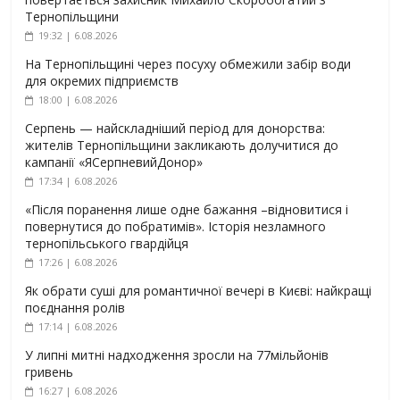
Тернопільщини
19:32 | 6.08.2026
На Тернопільщині через посуху обмежили забір води
для окремих підприємств
18:00 | 6.08.2026
Серпень — найскладніший період для донорства:
жителів Тернопільщини закликають долучитися до
кампанії «ЯСерпневийДонор»
17:34 | 6.08.2026
«Після поранення лише одне бажання –відновитися і
повернутися до побратимів». Історія незламного
тернопільського гвардійця
17:26 | 6.08.2026
Як обрати суші для романтичної вечері в Києві: найкращі
поєднання ролів
17:14 | 6.08.2026
У липні митні надходження зросли на 77мільйонів
гривень
16:27 | 6.08.2026