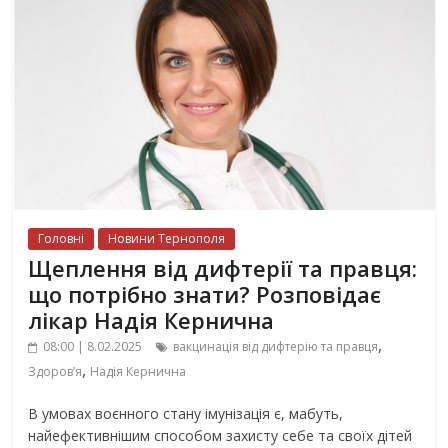
Головні
Новини Тернополя
Щеплення від дифтерії та правця:
що потрібно знати? Розповідає
лікар Надія Кернична
,
08:00 | 8.02.2025
вакцинація від дифтерію та правця
,
Здоров’я
Надія Кернична
В умовах воєнного стану імунізація є, мабуть,
найефективнішим способом захисту себе та своїх дітей