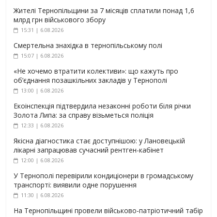
Жителі Тернопільщини за 7 місяців сплатили понад 1,6
млрд грн військового збору
15:31 | 6.08.2026
Смертельна знахідка в тернопільському полі
15:07 | 6.08.2026
«Не хочемо втратити колективи»: що кажуть про
об’єднання позашкільних закладів у Тернополі
13:00 | 6.08.2026
Екоінспекція підтвердила незаконні роботи біля річки
Золота Липа: за справу візьметься поліція
12:33 | 6.08.2026
Якісна діагностика стає доступнішою: у Лановецькій
лікарні запрацював сучасний рентген-кабінет
12:00 | 6.08.2026
У Тернополі перевірили кондиціонери в громадському
транспорті: виявили одне порушення
11:30 | 6.08.2026
На Тернопільщині провели військово-патріотичний табір