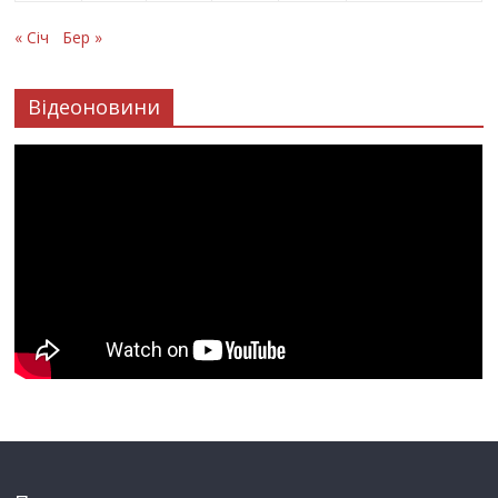
« Січ
Бер »
Відеоновини