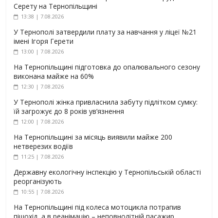
Серету на Тернопільщині
13:38 | 7.08.2026
У Тернополі затвердили плату за навчання у ліцеї №21
імені Ігоря Герети
13:00 | 7.08.2026
На Тернопільщині підготовка до опалювального сезону
виконана майже на 60%
12:30 | 7.08.2026
У Тернополі жінка привласнила забуту підлітком сумку:
їй загрожує до 8 років ув’язнення
12:00 | 7.08.2026
На Тернопільщині за місяць виявили майже 200
нетверезих водіїв
11:25 | 7.08.2026
Державну екологічну інспекцію у Тернопільській області
реорганізують
10:55 | 7.08.2026
На Тернопільщині під колеса мотоцикла потрапив
пішохід, а в реанімацію – неповнолітній пасажир