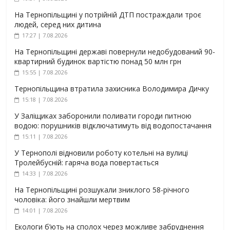
На Тернопільщині у потрійній ДТП постраждали троє
людей, серед них дитина
17:27 | 7.08.2026
На Тернопільщині державі повернули недобудований 90-
квартирний будинок вартістю понад 50 млн грн
15:55 | 7.08.2026
Тернопільщина втратила захисника Володимира Дичку
15:18 | 7.08.2026
У Заліщиках заборонили поливати городи питною
водою: порушників відключатимуть від водопостачання
15:11 | 7.08.2026
У Тернополі відновили роботу котельні на вулиці
Тролейбусній: гаряча вода повертається
14:33 | 7.08.2026
На Тернопільщині розшукали зниклого 58-річного
чоловіка: його знайшли мертвим
14:01 | 7.08.2026
Екологи б’ють на сполох через можливе забруднення