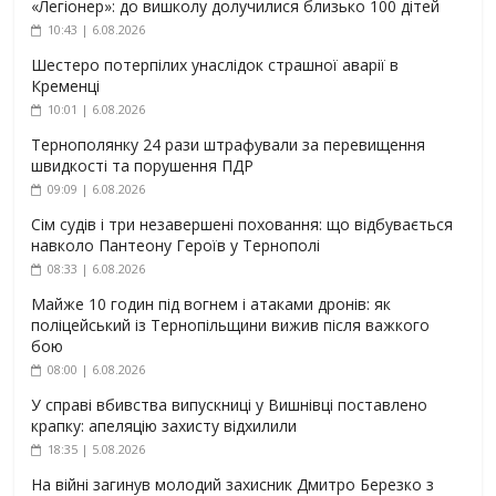
«Легіонер»: до вишколу долучилися близько 100 дітей
10:43 | 6.08.2026
Шестеро потерпілих унаслідок страшної аварії в
Кременці
10:01 | 6.08.2026
Тернополянку 24 рази штрафували за перевищення
швидкості та порушення ПДР
09:09 | 6.08.2026
Сім судів і три незавершені поховання: що відбувається
навколо Пантеону Героїв у Тернополі
08:33 | 6.08.2026
Майже 10 годин під вогнем і атаками дронів: як
поліцейський із Тернопільщини вижив після важкого
бою
08:00 | 6.08.2026
У справі вбивства випускниці у Вишнівці поставлено
крапку: апеляцію захисту відхилили
18:35 | 5.08.2026
На війні загинув молодий захисник Дмитро Березко з