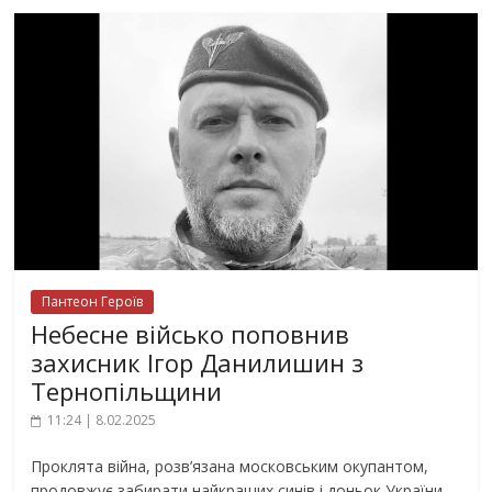
Пантеон Героїв
Небесне військо поповнив
захисник Ігор Данилишин з
Тернопільщини
11:24 | 8.02.2025
Проклята війна, розв’язана московським окупантом,
продовжує забирати найкращих синів і доньок України.