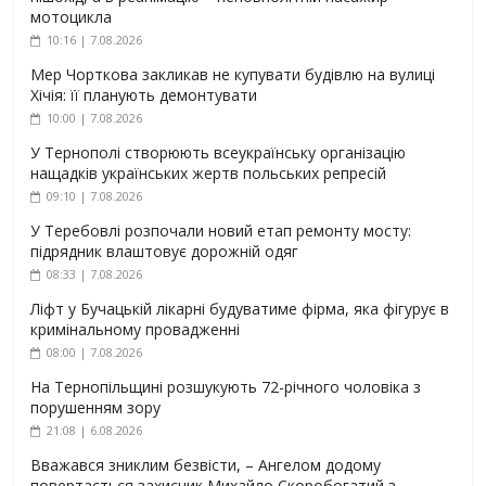
мотоцикла
10:16 | 7.08.2026
Мер Чорткова закликав не купувати будівлю на вулиці
Хічія: її планують демонтувати
10:00 | 7.08.2026
У Тернополі створюють всеукраїнську організацію
нащадків українських жертв польських репресій
09:10 | 7.08.2026
У Теребовлі розпочали новий етап ремонту мосту:
підрядник влаштовує дорожній одяг
08:33 | 7.08.2026
Ліфт у Бучацькій лікарні будуватиме фірма, яка фігурує в
кримінальному провадженні
08:00 | 7.08.2026
На Тернопільщині розшукують 72-річного чоловіка з
порушенням зору
21:08 | 6.08.2026
Вважався зниклим безвісти, – Ангелом додому
повертається захисник Михайло Скоробогатий з