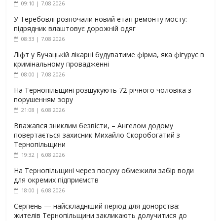
09:10 | 7.08.2026
У Теребовлі розпочали новий етап ремонту мосту:
підрядник влаштовує дорожній одяг
08:33 | 7.08.2026
Ліфт у Бучацькій лікарні будуватиме фірма, яка фігурує в
кримінальному провадженні
08:00 | 7.08.2026
На Тернопільщині розшукують 72-річного чоловіка з
порушенням зору
21:08 | 6.08.2026
Вважався зниклим безвісти, – Ангелом додому
повертається захисник Михайло Скоробогатий з
Тернопільщини
19:32 | 6.08.2026
На Тернопільщині через посуху обмежили забір води
для окремих підприємств
18:00 | 6.08.2026
Серпень — найскладніший період для донорства:
жителів Тернопільщини закликають долучитися до