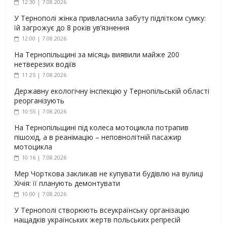
12:30 | 7.08.2026
У Тернополі жінка привласнила забуту підлітком сумку:
їй загрожує до 8 років ув’язнення
12:00 | 7.08.2026
На Тернопільщині за місяць виявили майже 200
нетверезих водіїв
11:25 | 7.08.2026
Державну екологічну інспекцію у Тернопільській області
реорганізують
10:55 | 7.08.2026
На Тернопільщині під колеса мотоцикла потрапив
пішохід, а в реанімацію – неповнолітній пасажир
мотоцикла
10:16 | 7.08.2026
Мер Чорткова закликав не купувати будівлю на вулиці
Хічія: її планують демонтувати
10:00 | 7.08.2026
У Тернополі створюють всеукраїнську організацію
нащадків українських жертв польських репресій