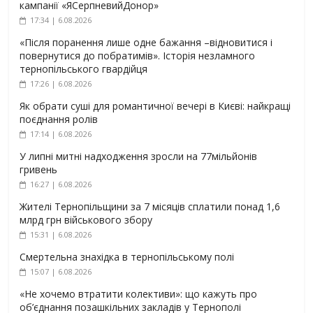
кампанії «ЯСерпневийДонор»
17:34 | 6.08.2026
«Після поранення лише одне бажання –відновитися і
повернутися до побратимів». Історія незламного
тернопільського гвардійця
17:26 | 6.08.2026
Як обрати суші для романтичної вечері в Києві: найкращі
поєднання ролів
17:14 | 6.08.2026
У липні митні надходження зросли на 77мільйонів
гривень
16:27 | 6.08.2026
Жителі Тернопільщини за 7 місяців сплатили понад 1,6
млрд грн військового збору
15:31 | 6.08.2026
Смертельна знахідка в тернопільському полі
15:07 | 6.08.2026
«Не хочемо втратити колективи»: що кажуть про
об’єднання позашкільних закладів у Тернополі