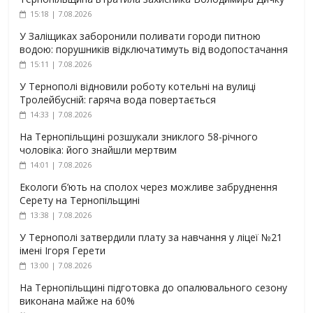
15:18 | 7.08.2026
У Заліщиках заборонили поливати городи питною
водою: порушників відключатимуть від водопостачання
15:11 | 7.08.2026
У Тернополі відновили роботу котельні на вулиці
Тролейбусній: гаряча вода повертається
14:33 | 7.08.2026
На Тернопільщині розшукали зниклого 58-річного
чоловіка: його знайшли мертвим
14:01 | 7.08.2026
Екологи б’ють на сполох через можливе забруднення
Серету на Тернопільщині
13:38 | 7.08.2026
У Тернополі затвердили плату за навчання у ліцеї №21
імені Ігоря Герети
13:00 | 7.08.2026
На Тернопільщині підготовка до опалювального сезону
виконана майже на 60%