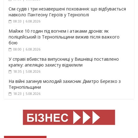
Сім судів і три незавершені поховання: що відбувається
навколо Пантеону Героїв у Тернополі
08:33 | 6.08.2026
Майже 10 годин під вогнем і атаками дронів: як
поліцейський із Тернопільщини вижив після важкого
бою
08:00 | 6.08.2026
У справі вбивства випускниці у Вишнівці поставлено
крапку: апеляцію захисту відхилили
18:35 | 5.08.2026
На війні загинув молодий захисник Дмитро Березко з
Тернопільщини
18:23 | 5.08.2026