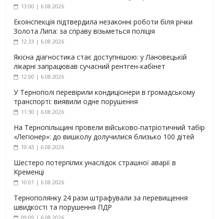
13:00 | 6.08.2026
Екоінспекція підтвердила незаконні роботи біля річки
Золота Липа: за справу візьметься поліція
12:33 | 6.08.2026
Якісна діагностика стає доступнішою: у Лановецькій
лікарні запрацював сучасний рентген-кабінет
12:00 | 6.08.2026
У Тернополі перевірили кондиціонери в громадському
транспорті: виявили одне порушення
11:30 | 6.08.2026
На Тернопільщині провели військово-патріотичний табір
«Легіонер»: до вишколу долучилися близько 100 дітей
10:43 | 6.08.2026
Шестеро потерпілих унаслідок страшної аварії в
Кременці
10:01 | 6.08.2026
Тернополянку 24 рази штрафували за перевищення
швидкості та порушення ПДР
09:09 | 6.08.2026