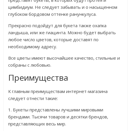
представят букеты, в которых будут протея и
цимбидиум. Не следует забывать и о насыщенном
глубоком бордовом оттенке ранункулуса.
Прекрасно подойдут для букета также охапка
ландыша, или же гиацинта. Можно будет выбрать
любое число цветов, которые доставят по
необходимому адресу.
Все цветы имеют высочайшее качество, стильные и
собраны с любовью.
Преимущества
К главным преимуществам интернет-магазина
следует отнести такие:
1. Букеты представлены лучшими мировыми
брендами. Тысячи товаров и десятки брендов,
представляющих весь мир.