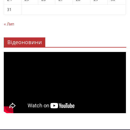
31
« Лип
Відеоновини