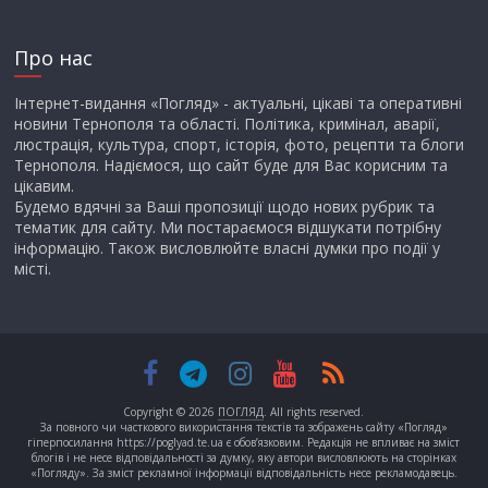
Про нас
Інтернет-видання «Погляд» - актуальні, цікаві та оперативні
новини Тернополя та області. Політика, кримінал, аварії,
люстрація, культура, спорт, історія, фото, рецепти та блоги
Тернополя. Надіємося, що сайт буде для Вас корисним та
цікавим.
Будемо вдячні за Ваші пропозиції щодо нових рубрик та
тематик для сайту. Ми постараємося відшукати потрібну
інформацію. Також висловлюйте власні думки про події у
місті.
Copyright © 2026
ПОГЛЯД
. All rights reserved.
За повного чи часткового використання текстів та зображень сайту «Погляд»
гіперпосилання https://poglyad.te.ua є обов’язковим. Редакція не впливає на зміст
блогів і не несе відповідальності за думку, яку автори висловлюють на сторінках
«Погляду». За зміст рекламної інформації відповідальність несе рекламодавець.