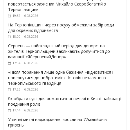
повертається захисник Михайло Скоробогатий з
Тернопільщини
19:32 | 6.08.2026
На Тернопільщині через посуху обмежили забір води
для окремих підприємств
18:00 | 6.08.2026
Серпень — найскладніший період для донорства:
жителів Тернопільщини закликають долучитися до
кампанії «ЯСерпневийДонор»
17:34 | 6.08.2026
«Після поранення лише одне бажання –відновитися і
повернутися до побратимів». Історія незламного
тернопільського гвардійця
17:26 | 6.08.2026
Як обрати суші для романтичної вечері в Києві: найкращі
поєднання ролів
17:14 | 6.08.2026
У липні митні надходження зросли на 77мільйонів
гривень