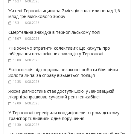
16:27 | 6.08.2026
Жителі Тернопільщини за 7 місяців сплатили понад 1,6
млрд грн військового збору
15:31 | 6.08.2026
Смертельна знахідка в тернопільському полі
15:07 | 6.08.2026
«Не хочемо втратити колективи»: що кажуть про
об’єднання позашкільних закладів у Тернополі
13:00 | 6.08.2026
Екоінспекція підтвердила незаконні роботи біля річки
Золота Липа: за справу візьметься поліція
12:33 | 6.08.2026
Якісна діагностика стає доступнішою: у Лановецькій
лікарні запрацював сучасний рентген-кабінет
12:00 | 6.08.2026
У Тернополі перевірили кондиціонери в громадському
транспорті: виявили одне порушення
11:30 | 6.08.2026