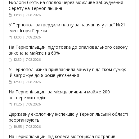
Екологи б’ють на сполох через можливе забруднення
Серету на Тернопільщині
13:38 | 7.08.2026
У Тернополі затвердили плату за навчання у ліцеї №21
імені Ігоря Герети
13:00 | 7.08.2026
На Тернопільщині підготовка до опалювального сезону
виконана майже на 60%
12:30 | 7.08.2026
У Тернополі жінка привласнила забуту підлітком сумку:
їй загрожує до 8 років ув’язнення
12:00 | 7.08.2026
На Тернопільщині за місяць виявили майже 200
нетверезих водіїв
11:25 | 7.08.2026
Державну екологічну інспекцію у Тернопільській області
реорганізують
10:55 | 7.08.2026
На Тернопільщині під колеса мотоцикла потрапив