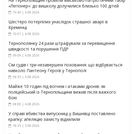
На Тернопільщині провели військово-патріотичний табір
«Легіонер»: до вишколу долучилися близько 100 дітей
10:43 | 6.08.2026
Шестеро потерпілих унаслідок страшної аварії в
Кременці
10:01 | 6.08.2026
Тернополянку 24 рази штрафували за перевищення
швидкості та порушення ПДР
09:09 | 6.08.2026
Сім судів і три незавершені поховання: що відбувається
навколо Пантеону Героїв у Тернополі
08:33 | 6.08.2026
Майже 10 годин під вогнем і атаками дронів: як
поліцейський із Тернопільщини вижив після важкого
бою
08:00 | 6.08.2026
У справі вбивства випускниці у Вишнівці поставлено
крапку: апеляцію захисту відхилили
18:35 | 5.08.2026