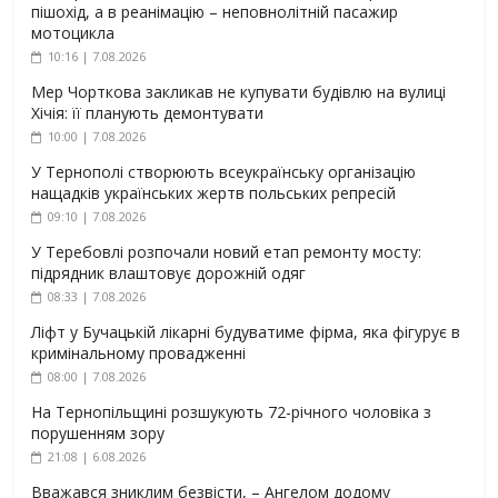
пішохід, а в реанімацію – неповнолітній пасажир
мотоцикла
10:16 | 7.08.2026
Мер Чорткова закликав не купувати будівлю на вулиці
Хічія: її планують демонтувати
10:00 | 7.08.2026
У Тернополі створюють всеукраїнську організацію
нащадків українських жертв польських репресій
09:10 | 7.08.2026
У Теребовлі розпочали новий етап ремонту мосту:
підрядник влаштовує дорожній одяг
08:33 | 7.08.2026
Ліфт у Бучацькій лікарні будуватиме фірма, яка фігурує в
кримінальному провадженні
08:00 | 7.08.2026
На Тернопільщині розшукують 72-річного чоловіка з
порушенням зору
21:08 | 6.08.2026
Вважався зниклим безвісти, – Ангелом додому