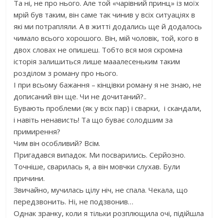
Та ні, не про нього. Але той «чарівний принц» із моїх
мрій був таким, він саме так чинив у всіх ситуаціях в
які ми потрапляли. А в житті додались ще й додалось
чимало всього хорошого. Він, мій чоловік, той, кого в
двох словах не опишеш. Тобто вся моя скромна
історія залишиться лише мааалесеньким таким
розділом з роману про нього.
І при всьому бажання – кінцівки роману я не знаю, не
дописаний він ще. Чи не дочитаний?..
Бувають проблеми (як у всіх пар) і сварки, і скандали,
і навіть ненависть! Та що буває солодшим за
примирення?
Чим він особливий? Всім.
Пригадався випадок. Ми посварились. Серйозно.
Точніше, сварилась я, а він мовчки слухав. Були
причини.
Звичайно, мучилась цілу ніч, не спала. Чекала, що
передзвонить. Ні, не подзвонив…
Однак зранку, коли я тільки розплющила очі, підійшла