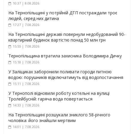
10:37 | 8.08.2026
На Тернопільщині у потрійній ДТП постраждали троє
людей, серед них дитина
17:27 | 7.08.2026
На Тернопільщині державі повернули недобудований 90-
квартирний будинок вартістю понад 50 млн грн
15:55 | 7.08.2026
Тернопільщина втратила захисника Володимира Дичку
15:18 | 7.08.2026
У Заліщиках заборонили поливати городи питною
водою: порушників відключатимуть від водопостачання
15:11 | 7.08.2026
У Тернополі відновили роботу котельні на вулиці
Тролейбусній: гаряча вода повертається
14:33 | 7.08.2026
На Тернопільщині розшукали зниклого 58-річного
чоловіка: його знайшли мертвим
14:01 | 7.08.2026