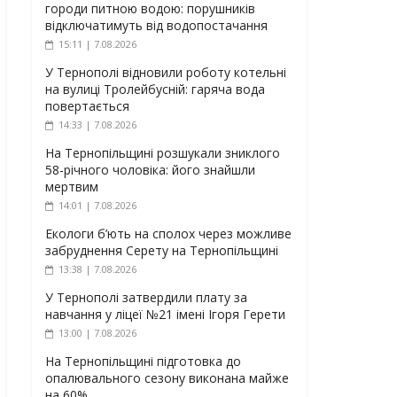
городи питною водою: порушників
відключатимуть від водопостачання
15:11 | 7.08.2026
У Тернополі відновили роботу котельні
на вулиці Тролейбусній: гаряча вода
повертається
14:33 | 7.08.2026
На Тернопільщині розшукали зниклого
58-річного чоловіка: його знайшли
мертвим
14:01 | 7.08.2026
Екологи б’ють на сполох через можливе
забруднення Серету на Тернопільщині
13:38 | 7.08.2026
У Тернополі затвердили плату за
навчання у ліцеї №21 імені Ігоря Герети
13:00 | 7.08.2026
На Тернопільщині підготовка до
опалювального сезону виконана майже
на 60%