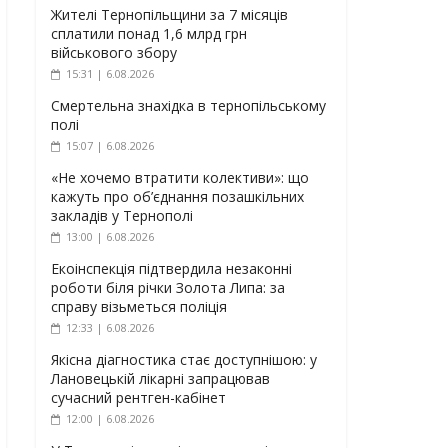
Жителі Тернопільщини за 7 місяців
сплатили понад 1,6 млрд грн
військового збору
15:31 | 6.08.2026
Смертельна знахідка в тернопільському
полі
15:07 | 6.08.2026
«Не хочемо втратити колективи»: що
кажуть про об’єднання позашкільних
закладів у Тернополі
13:00 | 6.08.2026
Екоінспекція підтвердила незаконні
роботи біля річки Золота Липа: за
справу візьметься поліція
12:33 | 6.08.2026
Якісна діагностика стає доступнішою: у
Лановецькій лікарні запрацював
сучасний рентген-кабінет
12:00 | 6.08.2026