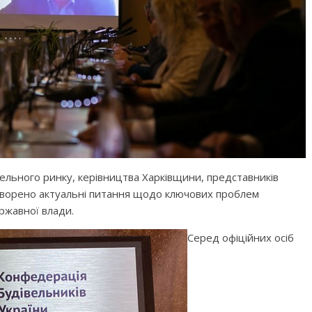
івельного ринку, керівництва Харківщини, представників
говорено актуальні питання щодо ключових проблем
ержавної влади.
Серед офіційних осіб