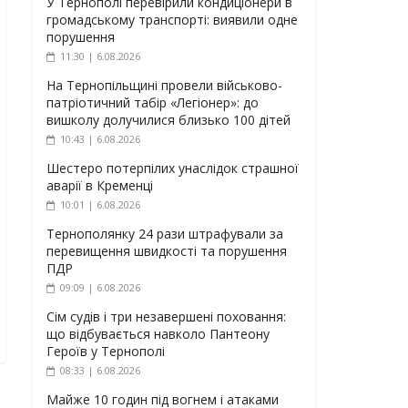
У Тернополі перевірили кондиціонери в
громадському транспорті: виявили одне
порушення
11:30 | 6.08.2026
На Тернопільщині провели військово-
патріотичний табір «Легіонер»: до
вишколу долучилися близько 100 дітей
10:43 | 6.08.2026
Шестеро потерпілих унаслідок страшної
аварії в Кременці
10:01 | 6.08.2026
Тернополянку 24 рази штрафували за
перевищення швидкості та порушення
ПДР
09:09 | 6.08.2026
Сім судів і три незавершені поховання:
що відбувається навколо Пантеону
Героїв у Тернополі
08:33 | 6.08.2026
Майже 10 годин під вогнем і атаками