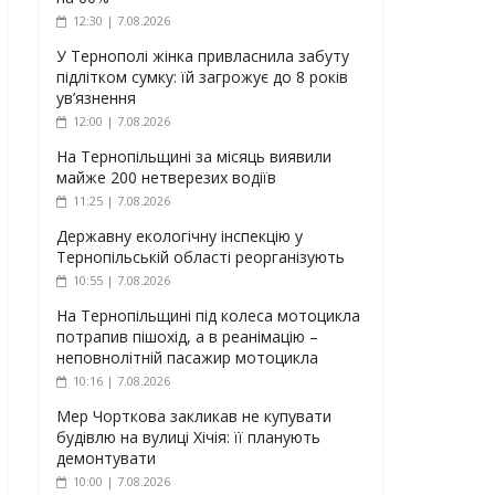
12:30 | 7.08.2026
У Тернополі жінка привласнила забуту
підлітком сумку: їй загрожує до 8 років
ув’язнення
12:00 | 7.08.2026
На Тернопільщині за місяць виявили
майже 200 нетверезих водіїв
11:25 | 7.08.2026
Державну екологічну інспекцію у
Тернопільській області реорганізують
10:55 | 7.08.2026
На Тернопільщині під колеса мотоцикла
потрапив пішохід, а в реанімацію –
неповнолітній пасажир мотоцикла
10:16 | 7.08.2026
Мер Чорткова закликав не купувати
будівлю на вулиці Хічія: її планують
демонтувати
10:00 | 7.08.2026