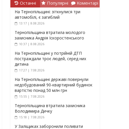
Останні
Популярні
Коментарі
На Тернопільщині: зіткнулися три
автомобілі, є загиблий
13:17 | 8.08.2026
Тернопільщина втратила молодого
захисника Андрія Іскоростенського
10:37 | 8.08.2026
На Тернопільщині у потрійній ДТП
постраждали троє людей, серед них
дитина
17:27 | 7.08.2026
На Тернопільщині державі повернули
недобудований 90-квартирний будинок
вартістю понад 50 млн грн
15:55 | 7.08.2026
Тернопільщина втратила захисника
Володимира Дичку
15:18 | 7.08.2026
У Заліщиках заборонили поливати