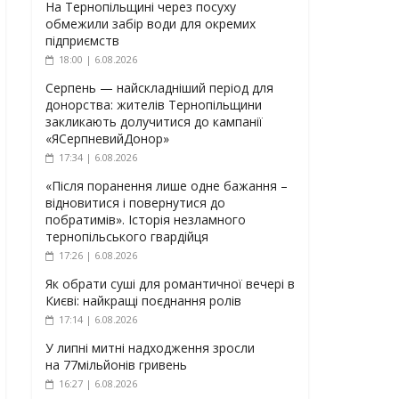
На Тернопільщині через посуху
обмежили забір води для окремих
підприємств
18:00 | 6.08.2026
Серпень — найскладніший період для
донорства: жителів Тернопільщини
закликають долучитися до кампанії
«ЯСерпневийДонор»
17:34 | 6.08.2026
«Після поранення лише одне бажання –
відновитися і повернутися до
побратимів». Історія незламного
тернопільського гвардійця
17:26 | 6.08.2026
Як обрати суші для романтичної вечері в
Києві: найкращі поєднання ролів
17:14 | 6.08.2026
У липні митні надходження зросли
на 77мільйонів гривень
16:27 | 6.08.2026