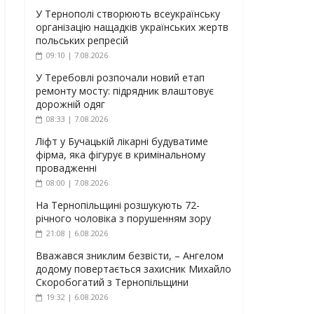
У Тернополі створюють всеукраїнську
організацію нащадків українських жертв
польських репресій
09:10 | 7.08.2026
У Теребовлі розпочали новий етап
ремонту мосту: підрядник влаштовує
дорожній одяг
08:33 | 7.08.2026
Ліфт у Бучацькій лікарні будуватиме
фірма, яка фігурує в кримінальному
провадженні
08:00 | 7.08.2026
На Тернопільщині розшукують 72-
річного чоловіка з порушенням зору
21:08 | 6.08.2026
Вважався зниклим безвісти, – Ангелом
додому повертається захисник Михайло
Скоробогатий з Тернопільщини
19:32 | 6.08.2026