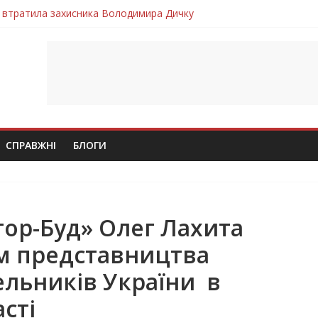
 втратила захисника Володимира Дичку
лим безвісти, – Ангелом додому повертається захисник Михайло
ув молодий захисник Дмитро Березко з Тернопільщини
 втратила захисника Володимира Вельму
втратила молодого захисника Андрія Іскоростенського
СПРАВЖНІ
БЛОГИ
ор-Буд» Олег Лахита
м представництва
ельників України в
сті