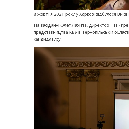
8 жовтня 2021 року у Харкові відбулося Виїз
На засіданні Олег Лахита, директор ПП «Кре
представництва КБУ в Тернопільській області
кандидатуру.