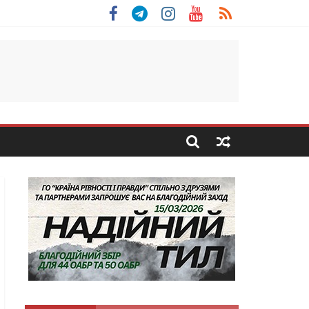
 Скоробогатий з Тернопільщини