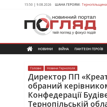
Skip
15:50 | 9.08.2026
ШАНА ГЕРОЯМ:
Тернопільщина
to
Вважався зник
content
ПОГЛЯД
На війні загин
Тернопільщина
Тернопільщина 
Новини
Тернополя.
Тернопільські
новини
НОВИНИ
ВІЙНА
ПАНТЕОН ГЕРОЇВ
та
події
Головні
Новини Тернополя
Директор ПП «Креат
обраний керівнико
Конфедерації Будів
Тернопільській обла