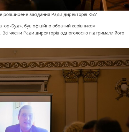
не розширене засідання Ради директорів КБУ.
атор-Буд», був офіційно обраний керівником
. Всі члени Ради директорів одноголосно підтримали його