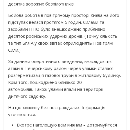
десятка ворожих безпілотників.
Бойова робота в повітряному просторі Києва на його
підступах велася протягом 5 годин. Силами та
засобами ППО було знешкоджено приблизно
десяток російських ударних дронів. (Точну кількість
та тип БпЛА у своїх звітах оприлюднять Повітряні
Сили.)
За даними оперативного зведення, внаслідок цієї
атаки в Печерському районі через уламки сталася
розгерметизація газової труби в житловому будинку.
Крім того, пошкоджено близько 20
автомобілів. Також уламки впали на території
дитячого садочку.
На цю хвилину без постраждалих. Інформація
уточнюється.
Вкотре наголошую всім киянам – дотримуйтеся