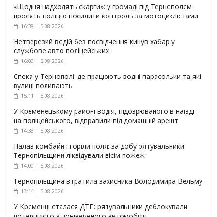
«Щодня надходять скарги»: у громаді під Тернополем
просять поліцію посилити контроль за мотоциклістами
16:38 | 5.08.2026
Нетверезий водій без посвідчення кинув хабар у
службове авто поліцейських
16:00 | 5.08.2026
Спека у Тернополі: де працюють водні парасольки та які
вулиці поливають
15:11 | 5.08.2026
У Кременецькому районі водія, підозрюваного в наїзді
на поліцейського, відправили під домашній арешт
14:33 | 5.08.2026
Палав комбайн і горіли поля: за добу рятувальники
Тернопільщини ліквідували вісім пожеж
14:00 | 5.08.2026
Тернопільщина втратила захисника Володимира Вельму
13:14 | 5.08.2026
У Кременці сталася ДТП: рятувальники деблокували
потерпілого з понівеченого автомобіля