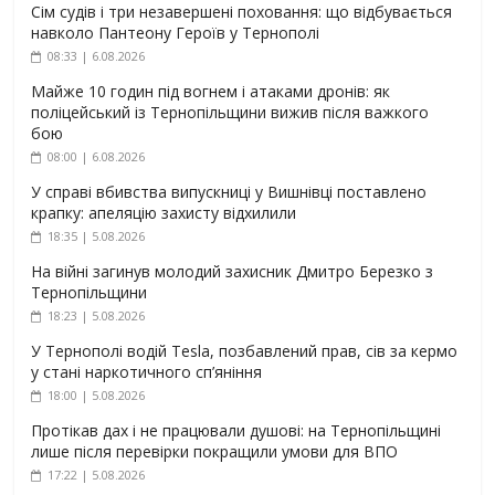
Сім судів і три незавершені поховання: що відбувається
навколо Пантеону Героїв у Тернополі
08:33 | 6.08.2026
Майже 10 годин під вогнем і атаками дронів: як
поліцейський із Тернопільщини вижив після важкого
бою
08:00 | 6.08.2026
У справі вбивства випускниці у Вишнівці поставлено
крапку: апеляцію захисту відхилили
18:35 | 5.08.2026
На війні загинув молодий захисник Дмитро Березко з
Тернопільщини
18:23 | 5.08.2026
У Тернополі водій Tesla, позбавлений прав, сів за кермо
у стані наркотичного сп’яніння
18:00 | 5.08.2026
Протікав дах і не працювали душові: на Тернопільщині
лише після перевірки покращили умови для ВПО
17:22 | 5.08.2026