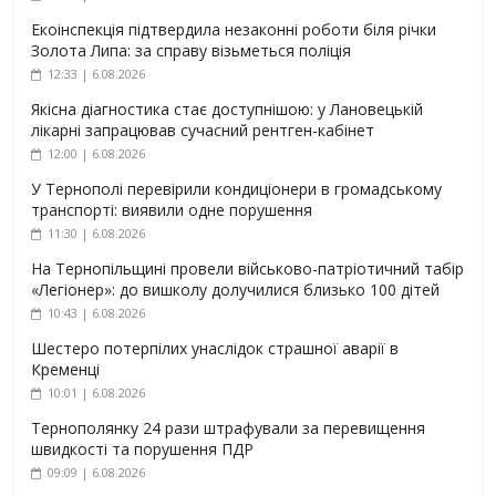
Екоінспекція підтвердила незаконні роботи біля річки
Золота Липа: за справу візьметься поліція
12:33 | 6.08.2026
Якісна діагностика стає доступнішою: у Лановецькій
лікарні запрацював сучасний рентген-кабінет
12:00 | 6.08.2026
У Тернополі перевірили кондиціонери в громадському
транспорті: виявили одне порушення
11:30 | 6.08.2026
На Тернопільщині провели військово-патріотичний табір
«Легіонер»: до вишколу долучилися близько 100 дітей
10:43 | 6.08.2026
Шестеро потерпілих унаслідок страшної аварії в
Кременці
10:01 | 6.08.2026
Тернополянку 24 рази штрафували за перевищення
швидкості та порушення ПДР
09:09 | 6.08.2026