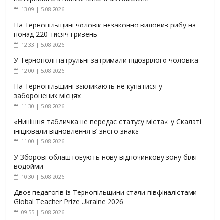
13:09 | 5.08.2026
На Тернопільщині чоловік незаконно виловив рибу на
понад 220 тисяч гривень
12:33 | 5.08.2026
У Тернополі патрульні затримали підозрілого чоловіка
12:00 | 5.08.2026
На Тернопільщині закликають не купатися у
заборонених місцях
11:30 | 5.08.2026
«Нинішня табличка не передає статусу міста»: у Скалаті
ініціювали відновлення в’їзного знака
11:00 | 5.08.2026
У Зборові облаштовують нову відпочинкову зону біля
водойми
10:30 | 5.08.2026
Двоє педагогів із Тернопільщини стали півфіналістами
Global Teacher Prize Ukraine 2026
09:55 | 5.08.2026