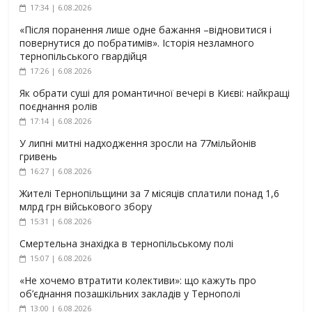
17:34 | 6.08.2026
«Після поранення лише одне бажання –відновитися і
повернутися до побратимів». Історія незламного
тернопільського гвардійця
17:26 | 6.08.2026
Як обрати суші для романтичної вечері в Києві: найкращі
поєднання ролів
17:14 | 6.08.2026
У липні митні надходження зросли на 77мільйонів
гривень
16:27 | 6.08.2026
Жителі Тернопільщини за 7 місяців сплатили понад 1,6
млрд грн військового збору
15:31 | 6.08.2026
Смертельна знахідка в тернопільському полі
15:07 | 6.08.2026
«Не хочемо втратити колективи»: що кажуть про
об’єднання позашкільних закладів у Тернополі
13:00 | 6.08.2026