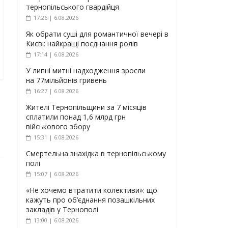
тернопільського гвардійця
17:26 | 6.08.2026
Як обрати суші для романтичної вечері в
Києві: найкращі поєднання ролів
17:14 | 6.08.2026
У липні митні надходження зросли
на 77мільйонів гривень
16:27 | 6.08.2026
Жителі Тернопільщини за 7 місяців
сплатили понад 1,6 млрд грн
військового збору
15:31 | 6.08.2026
Смертельна знахідка в тернопільському
полі
15:07 | 6.08.2026
«Не хочемо втратити колективи»: що
кажуть про об’єднання позашкільних
закладів у Тернополі
13:00 | 6.08.2026