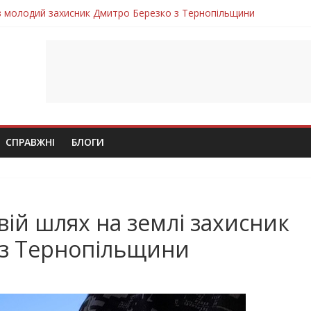
ув молодий захисник Дмитро Березко з Тернопільщини
 втратила захисника Володимира Вельму
нопільщини Петро Федів повертається до рідного дому «на щиті»
в скорботі: на щиті повертається воїн Володимир Паламарчук
лим безвісти, – Ангелом додому повертається захисник Михайло
СПРАВЖНІ
БЛОГИ
вій шлях на землі захисник
з Тернопільщини