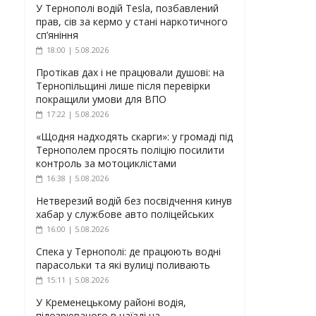
У Тернополі водій Tesla, позбавлений
прав, сів за кермо у стані наркотичного
сп’яніння
18:00 | 5.08.2026
Протікав дах і не працювали душові: на
Тернопільщині лише після перевірки
покращили умови для ВПО
17:22 | 5.08.2026
«Щодня надходять скарги»: у громаді під
Тернополем просять поліцію посилити
контроль за мотоциклістами
16:38 | 5.08.2026
Нетверезий водій без посвідчення кинув
хабар у службове авто поліцейських
16:00 | 5.08.2026
Спека у Тернополі: де працюють водні
парасольки та які вулиці поливають
15:11 | 5.08.2026
У Кременецькому районі водія,
підозрюваного в наїзді на