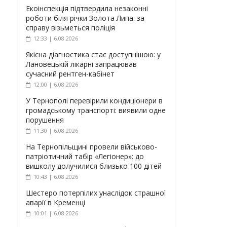
Екоінспекція підтвердила незаконні
роботи біля річки Золота Липа: за
справу візьметься поліція
12:33 | 6.08.2026
Якісна діагностика стає доступнішою: у
Лановецькій лікарні запрацював
сучасний рентген-кабінет
12:00 | 6.08.2026
У Тернополі перевірили кондиціонери в
громадському транспорті: виявили одне
порушення
11:30 | 6.08.2026
На Тернопільщині провели військово-
патріотичний табір «Легіонер»: до
вишколу долучилися близько 100 дітей
10:43 | 6.08.2026
Шестеро потерпілих унаслідок страшної
аварії в Кременці
10:01 | 6.08.2026