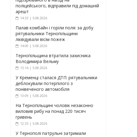
поліцейського, відправили під домашній
арешт
14:33 | 5.08.2026
Палав комбайн і горіли поля: за добу
рятувальники Тернопільщини
ліквідували вісім пожеж
14:00 | 5.08.2026
Тернопільщина втратила захисника
Володимира Вельму
13:14 | 5.08.2026
У Кременці сталася ДТП: рятувальники
деблокували потерпілого з
понівеченого автомобіля
13:09 | 5.08.2026
На Тернопільщині чоловік незаконно
виловив рибу на понад 220 тисяч
гривень
12:33 | 5.08.2026
У Тернополі патрульні затримали