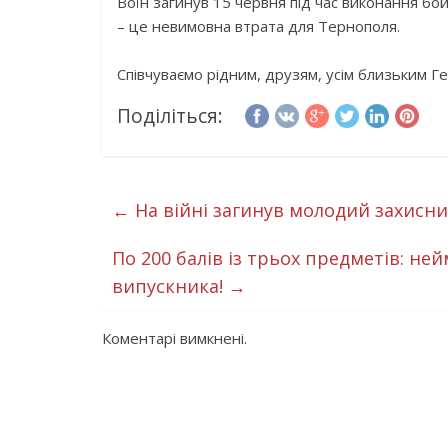
Воїн загинув 15 червня під час виконання б
– це невимовна втрата для Тернополя.
Співчуваємо рідним, друзям, усім близьким Гер
Поділіться:
←
На війні загинув молодий захисн
По 200 балів із трьох предметів: н
випускника!
→
Коментарі вимкнені.