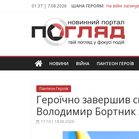
Skip
01:37 | 7.08.2026
ШАНА ГЕРОЯМ:
На війні загин
to
Тернопільщина
content
ПОГЛЯД
Захисник з Тер
Тернопільщина 
Вважався зник
Новини
Тернополя.
Тернопільські
новини
НОВИНИ
ВІЙНА
ПАНТЕОН ГЕРОЇВ
та
події
Пантеон Героїв
Героїчно завершив с
Володимир Бортник 
17:19 | 18.06.2026