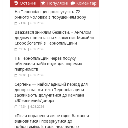
Останні
Популярні
Коментарі
На Тернопільщині розшукують 72-
річного чоловіка з порушенням зору
21:08 | 6.08.2026
Вважався зниклим безвісти, – Ангелом
додому повертається захисник Михайло
Скоробогатий з Тернопільщини
19:32 | 6.08.2026
На Тернопільщині через посуху
обмежили забір води для окремих
підприємств
18:00 | 6.08.2026
Серпень — найскладніший період для
донорства: жителів Тернопільщини
закликають долучитися до кампанії
«ЯСерпневийДонор»
17:34 | 6.08.2026
«Після поранення лише одне бажання –
відновитися і повернутися до
побратимів». Історія незламного