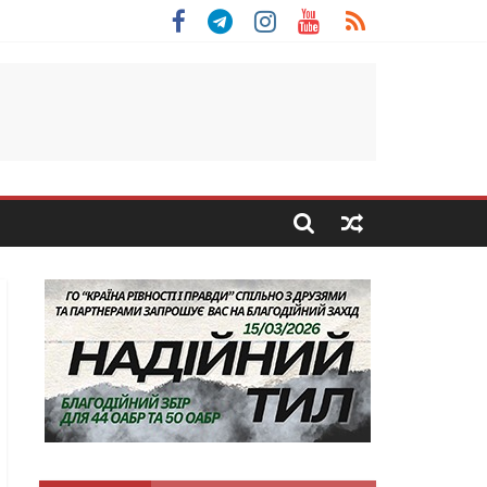
 Скоробогатий з Тернопільщини