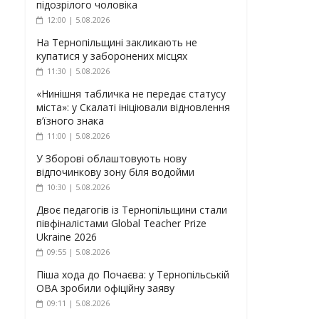
підозрілого чоловіка
12:00 | 5.08.2026
На Тернопільщині закликають не
купатися у заборонених місцях
11:30 | 5.08.2026
«Нинішня табличка не передає статусу
міста»: у Скалаті ініціювали відновлення
в’їзного знака
11:00 | 5.08.2026
У Зборові облаштовують нову
відпочинкову зону біля водойми
10:30 | 5.08.2026
Двоє педагогів із Тернопільщини стали
півфіналістами Global Teacher Prize
Ukraine 2026
09:55 | 5.08.2026
Піша хода до Почаєва: у Тернопільській
ОВА зробили офіційну заяву
09:11 | 5.08.2026