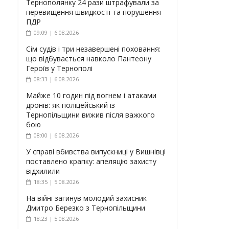
Тернополянку 24 рази штрафували за
перевищення швидкості та порушення
ПДР
09:09 | 6.08.2026
Сім судів і три незавершені поховання:
що відбувається навколо Пантеону
Героїв у Тернополі
08:33 | 6.08.2026
Майже 10 годин під вогнем і атаками
дронів: як поліцейський із
Тернопільщини вижив після важкого
бою
08:00 | 6.08.2026
У справі вбивства випускниці у Вишнівці
поставлено крапку: апеляцію захисту
відхилили
18:35 | 5.08.2026
На війні загинув молодий захисник
Дмитро Березко з Тернопільщини
18:23 | 5.08.2026