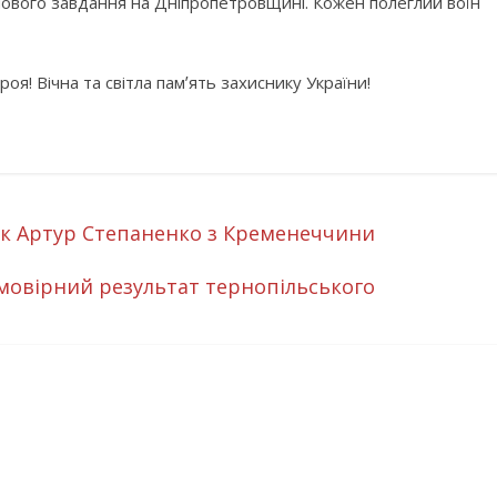
ойового завдання на Дніпропетровщині. Кожен полеглий воїн
оя! Вічна та світла памʼять захиснику України!
ик Артур Степаненко з Кременеччини
еймовірний результат тернопільського