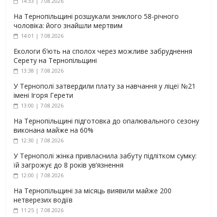
14:33 | 7.08.2026
На Тернопільщині розшукали зниклого 58-річного
чоловіка: його знайшли мертвим
14:01 | 7.08.2026
Екологи б’ють на сполох через можливе забруднення
Серету на Тернопільщині
13:38 | 7.08.2026
У Тернополі затвердили плату за навчання у ліцеї №21
імені Ігоря Герети
13:00 | 7.08.2026
На Тернопільщині підготовка до опалювального сезону
виконана майже на 60%
12:30 | 7.08.2026
У Тернополі жінка привласнила забуту підлітком сумку:
їй загрожує до 8 років ув’язнення
12:00 | 7.08.2026
На Тернопільщині за місяць виявили майже 200
нетверезих водіїв
11:25 | 7.08.2026