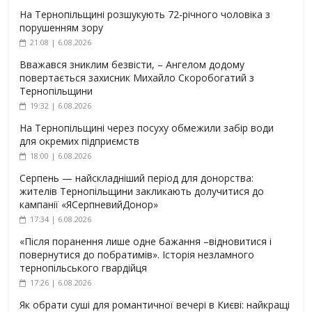
На Тернопільщині розшукують 72-річного чоловіка з
порушенням зору
21:08 | 6.08.2026
Вважався зниклим безвісти, – Ангелом додому
повертається захисник Михайло Скоробогатий з
Тернопільщини
19:32 | 6.08.2026
На Тернопільщині через посуху обмежили забір води
для окремих підприємств
18:00 | 6.08.2026
Серпень — найскладніший період для донорства:
жителів Тернопільщини закликають долучитися до
кампанії «ЯСерпневийДонор»
17:34 | 6.08.2026
«Після поранення лише одне бажання –відновитися і
повернутися до побратимів». Історія незламного
тернопільського гвардійця
17:26 | 6.08.2026
Як обрати суші для романтичної вечері в Києві: найкращі