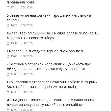
поєднання ролів
17:14 | 6.08.2026
У липні митні надходження зросли на 77мільйонів
гривень
16:27 | 6.08.2026
Жителі Тернопільщини за 7 місяців сплатили понад 1,6
млрд грн військового збору
15:31 | 6.08.2026
Смертельна знахідка в тернопільському полі
15:07 | 6.08.2026
«Не хочемо втратити колективи»: що кажуть про
об’єднання позашкільних закладів у Тернополі
13:00 | 6.08.2026
Екоінспекція підтвердила незаконні роботи біля річки
Золота Липа: за справу візьметься поліція
12:33 | 6.08.2026
Якісна діагностика стає доступнішою: у Лановецькій
лікарні запрацював сучасний рентген-кабінет
12:00 | 6.08.2026