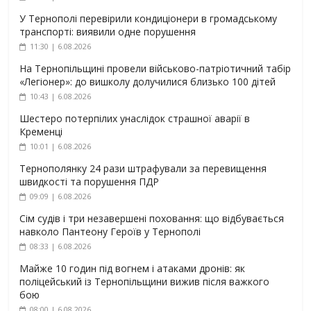
У Тернополі перевірили кондиціонери в громадському
транспорті: виявили одне порушення
11:30 | 6.08.2026
На Тернопільщині провели військово-патріотичний табір
«Легіонер»: до вишколу долучилися близько 100 дітей
10:43 | 6.08.2026
Шестеро потерпілих унаслідок страшної аварії в
Кременці
10:01 | 6.08.2026
Тернополянку 24 рази штрафували за перевищення
швидкості та порушення ПДР
09:09 | 6.08.2026
Сім судів і три незавершені поховання: що відбувається
навколо Пантеону Героїв у Тернополі
08:33 | 6.08.2026
Майже 10 годин під вогнем і атаками дронів: як
поліцейський із Тернопільщини вижив після важкого
бою
08:00 | 6.08.2026