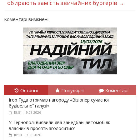
обирають замість звичайних бургерів
→
Коментарі вимкнені.
Останні
Популярні
Коментарі
Ігор Гуда отримав нагороду «Візіонер сучасної
будівельної галузі»
18:51 | 9.08.2026
У Тернополі виявили два занедбані автомобілі:
власників просять зголоситися
18:18 | 9.08.2026