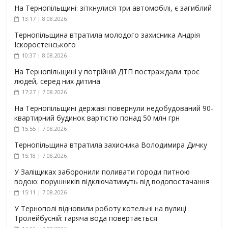
На Тернопільщині: зіткнулися три автомобілі, є загиблий
13:17 | 8.08.2026
Тернопільщина втратила молодого захисника Андрія
Іскоростенського
10:37 | 8.08.2026
На Тернопільщині у потрійній ДТП постраждали троє
людей, серед них дитина
17:27 | 7.08.2026
На Тернопільщині державі повернули недобудований 90-
квартирний будинок вартістю понад 50 млн грн
15:55 | 7.08.2026
Тернопільщина втратила захисника Володимира Дичку
15:18 | 7.08.2026
У Заліщиках заборонили поливати городи питною
водою: порушників відключатимуть від водопостачання
15:11 | 7.08.2026
У Тернополі відновили роботу котельні на вулиці
Тролейбусній: гаряча вода повертається