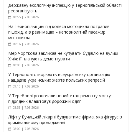
Державну екологічну інспекцію у Тернопільській області
реорганізують
10:55 | 7.08.2026
На Тернопільщині під колеса мотоцикла потрапив
пішохід, а в реанімацію – неповнолітній пасажир
мотоцикла
10:16 | 7.08.2026
Мер Чорткова закликав не купувати будівлю на вулиці
Хічія: її планують демонтувати
10:00 | 7.08.2026
У Тернополі створюють всеукраїнську організацію
нащадків українських жертв польських репресій
09:10 | 7.08.2026
У Теребовлі розпочали новий етап ремонту мосту:
підрядник влаштовує дорожній одяг
08:33 | 7.08.2026
Ліфт у Бучацькій лікарні будуватиме фірма, яка фігурує в
кримінальному провадженні
08:00 | 7.08.2026