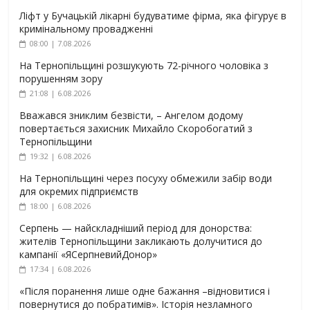
Ліфт у Бучацькій лікарні будуватиме фірма, яка фігурує в
кримінальному провадженні
08:00 | 7.08.2026
На Тернопільщині розшукують 72-річного чоловіка з
порушенням зору
21:08 | 6.08.2026
Вважався зниклим безвісти, – Ангелом додому
повертається захисник Михайло Скоробогатий з
Тернопільщини
19:32 | 6.08.2026
На Тернопільщині через посуху обмежили забір води
для окремих підприємств
18:00 | 6.08.2026
Серпень — найскладніший період для донорства:
жителів Тернопільщини закликають долучитися до
кампанії «ЯСерпневийДонор»
17:34 | 6.08.2026
«Після поранення лише одне бажання –відновитися і
повернутися до побратимів». Історія незламного