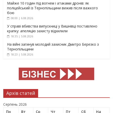
Майже 10 годин під вогнем і атаками дронів: як
поліцейський із Тернопільщини вижив після важкого
бою
08:00 | 6.08.2026
У справі вбивства випускниці у Вишнівці поставлено
крапку: апеляцію захисту відхилили
18:35 | 5.08.2026
На війні загинув молодий захисник Дмитро Березко з
Тернопільщини
18:23 | 5.08.2026
Архів статей
Серпень 2026
Пн
Вт
Ср
Чт
Пт
Сб
Нд