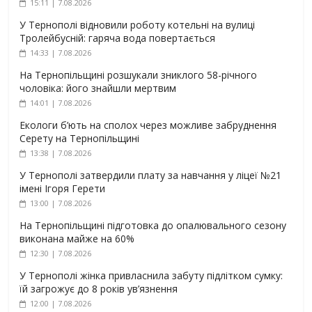
15:11 | 7.08.2026
У Тернополі відновили роботу котельні на вулиці
Тролейбусній: гаряча вода повертається
14:33 | 7.08.2026
На Тернопільщині розшукали зниклого 58-річного
чоловіка: його знайшли мертвим
14:01 | 7.08.2026
Екологи б’ють на сполох через можливе забруднення
Серету на Тернопільщині
13:38 | 7.08.2026
У Тернополі затвердили плату за навчання у ліцеї №21
імені Ігоря Герети
13:00 | 7.08.2026
На Тернопільщині підготовка до опалювального сезону
виконана майже на 60%
12:30 | 7.08.2026
У Тернополі жінка привласнила забуту підлітком сумку:
їй загрожує до 8 років ув’язнення
12:00 | 7.08.2026