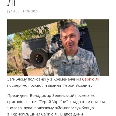
Лі
14:00 | 17.07.2024
Загиблому полковнику з Кременеччини
Сергію Лі
посмертно присвоїли звання “Герой України”.
Президент Володимир Зеленський посмертно
присвоїв звання “Герой України” з наданням ордена
“Золота Зірка” полеглому військовослужбовцю
з Тернопільщини Сергію Лі. Відповідний