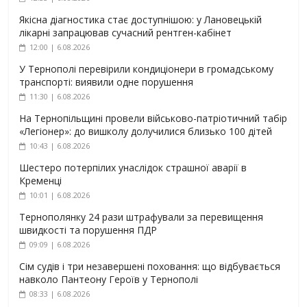
Якісна діагностика стає доступнішою: у Лановецькій
лікарні запрацював сучасний рентген-кабінет
12:00 | 6.08.2026
У Тернополі перевірили кондиціонери в громадському
транспорті: виявили одне порушення
11:30 | 6.08.2026
На Тернопільщині провели військово-патріотичний табір
«Легіонер»: до вишколу долучилися близько 100 дітей
10:43 | 6.08.2026
Шестеро потерпілих унаслідок страшної аварії в
Кременці
10:01 | 6.08.2026
Тернополянку 24 рази штрафували за перевищення
швидкості та порушення ПДР
09:09 | 6.08.2026
Сім судів і три незавершені поховання: що відбувається
навколо Пантеону Героїв у Тернополі
08:33 | 6.08.2026