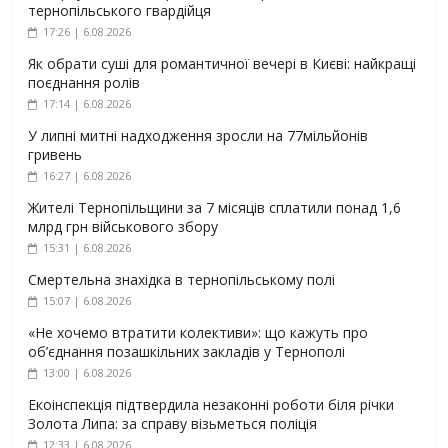
тернопільського гвардійця
17:26 | 6.08.2026
Як обрати суші для романтичної вечері в Києві: найкращі
поєднання ролів
17:14 | 6.08.2026
У липні митні надходження зросли на 77мільйонів
гривень
16:27 | 6.08.2026
Жителі Тернопільщини за 7 місяців сплатили понад 1,6
млрд грн військового збору
15:31 | 6.08.2026
Смертельна знахідка в тернопільському полі
15:07 | 6.08.2026
«Не хочемо втратити колективи»: що кажуть про
об’єднання позашкільних закладів у Тернополі
13:00 | 6.08.2026
Екоінспекція підтвердила незаконні роботи біля річки
Золота Липа: за справу візьметься поліція
12:33 | 6.08.2026