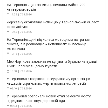
На Тернопільщині за місяць виявили майже 200
нетверезих водіїв
11:25 | 7.08.2026
Державну екологічну інспекцію у Тернопільській області
реорганізують
10:55 | 7.08.2026
На Тернопільщині під колеса мотоцикла потрапив
пішохід, а в реанімацію – неповнолітній пасажир
мотоцикла
10:16 | 7.08.2026
Мер Чорткова закликав не купувати будівлю на вулиці
Хічія: її планують демонтувати
10:00 | 7.08.2026
У Тернополі створюють всеукраїнську організацію
нащадків українських жертв польських репресій
09:10 | 7.08.2026
У Теребовлі розпочали новий етап ремонту мосту:
підрядник влаштовує дорожній одяг
08:33 | 7.08.2026