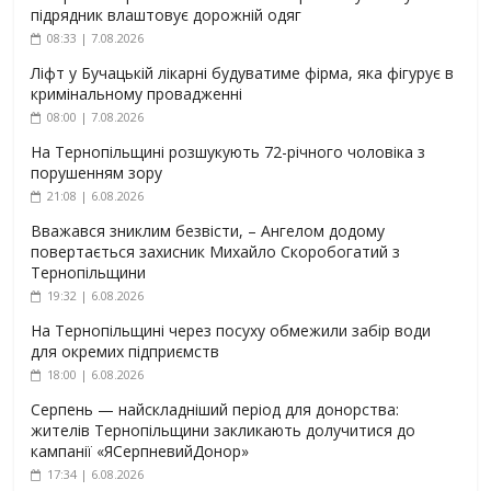
підрядник влаштовує дорожній одяг
08:33 | 7.08.2026
Ліфт у Бучацькій лікарні будуватиме фірма, яка фігурує в
кримінальному провадженні
08:00 | 7.08.2026
На Тернопільщині розшукують 72-річного чоловіка з
порушенням зору
21:08 | 6.08.2026
Вважався зниклим безвісти, – Ангелом додому
повертається захисник Михайло Скоробогатий з
Тернопільщини
19:32 | 6.08.2026
На Тернопільщині через посуху обмежили забір води
для окремих підприємств
18:00 | 6.08.2026
Серпень — найскладніший період для донорства:
жителів Тернопільщини закликають долучитися до
кампанії «ЯСерпневийДонор»
17:34 | 6.08.2026