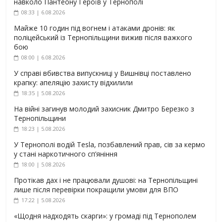
навколо Пантеону Героїв у Тернополі
08:33 | 6.08.2026
Майже 10 годин під вогнем і атаками дронів: як
поліцейський із Тернопільщини вижив після важкого
бою
08:00 | 6.08.2026
У справі вбивства випускниці у Вишнівці поставлено
крапку: апеляцію захисту відхилили
18:35 | 5.08.2026
На війні загинув молодий захисник Дмитро Березко з
Тернопільщини
18:23 | 5.08.2026
У Тернополі водій Tesla, позбавлений прав, сів за кермо
у стані наркотичного сп’яніння
18:00 | 5.08.2026
Протікав дах і не працювали душові: на Тернопільщині
лише після перевірки покращили умови для ВПО
17:22 | 5.08.2026
«Щодня надходять скарги»: у громаді під Тернополем