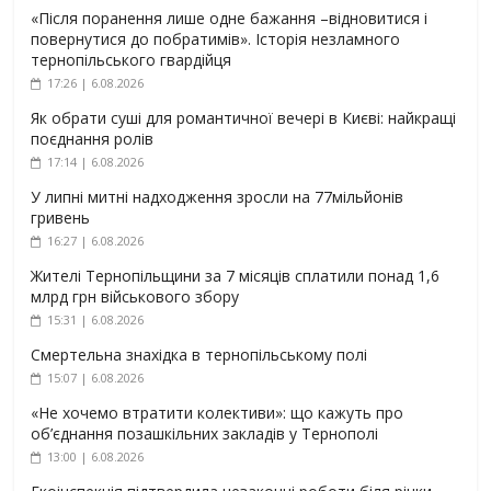
«Після поранення лише одне бажання –відновитися і
повернутися до побратимів». Історія незламного
тернопільського гвардійця
17:26 | 6.08.2026
Як обрати суші для романтичної вечері в Києві: найкращі
поєднання ролів
17:14 | 6.08.2026
У липні митні надходження зросли на 77мільйонів
гривень
16:27 | 6.08.2026
Жителі Тернопільщини за 7 місяців сплатили понад 1,6
млрд грн військового збору
15:31 | 6.08.2026
Смертельна знахідка в тернопільському полі
15:07 | 6.08.2026
«Не хочемо втратити колективи»: що кажуть про
об’єднання позашкільних закладів у Тернополі
13:00 | 6.08.2026