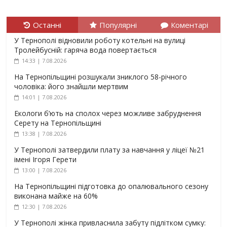
Останні
Популярні
Коментарі
У Тернополі відновили роботу котельні на вулиці
Тролейбусній: гаряча вода повертається
14:33 | 7.08.2026
На Тернопільщині розшукали зниклого 58-річного
чоловіка: його знайшли мертвим
14:01 | 7.08.2026
Екологи б’ють на сполох через можливе забруднення
Серету на Тернопільщині
13:38 | 7.08.2026
У Тернополі затвердили плату за навчання у ліцеї №21
імені Ігоря Герети
13:00 | 7.08.2026
На Тернопільщині підготовка до опалювального сезону
виконана майже на 60%
12:30 | 7.08.2026
У Тернополі жінка привласнила забуту підлітком сумку: