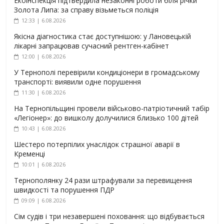
Екоінспекція підтвердила незаконні роботи біля річки
Золота Липа: за справу візьметься поліція
12:33 | 6.08.2026
Якісна діагностика стає доступнішою: у Лановецькій
лікарні запрацював сучасний рентген-кабінет
12:00 | 6.08.2026
У Тернополі перевірили кондиціонери в громадському
транспорті: виявили одне порушення
11:30 | 6.08.2026
На Тернопільщині провели військово-патріотичний табір
«Легіонер»: до вишколу долучилися близько 100 дітей
10:43 | 6.08.2026
Шестеро потерпілих унаслідок страшної аварії в
Кременці
10:01 | 6.08.2026
Тернополянку 24 рази штрафували за перевищення
швидкості та порушення ПДР
09:09 | 6.08.2026
Сім судів і три незавершені поховання: що відбувається