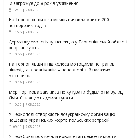
їй загрожує до 8 років ув’язнення
12:00 | 7.08.2026
На Тернопільщині за місяць виявили майже 200
нетверезих водіїв
11:25 | 7.08.2026
Державну екологічну інспекцію у Тернопільській області
реорганізують
10:55 | 7.08.2026
На Тернопільщині під колеса мотоцикла потрапив
пішохід, а в реанімацію – неповнолітній пасажир
мотоцикла
10:16 | 7.08.2026
Мер Чорткова закликав не купувати будівлю на вулиці
Хічія: її планують демонтувати
10:00 | 7.08.2026
У Тернополі створюють всеукраїнську організацію
нащадків українських жертв польських репресій
09:10 | 7.08.2026
У Теребовлі розпочали новий етап ремонту мосту: