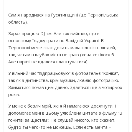
Сам я народився на Гусятинщині (це Тернопільська
область).
Зараз працюю DJ-єм. Але так вийшло, що в
основному їжджу грати по Західній Україні. В
Тернополі мене знає досить мала кількість людей,
так, як сам в клубах міста не граю (хоча хотілося б.
Але наразі не вдалося влаштуватися).
У вільний час “підпрацьовую” в фотоательє “Коніка”,
так як з дитинства, крім музики, люблю фотографію.
Займатися почав цим давно, здається ще з чотирьох
років.
У мене є безліч мрій, які я й намагаюся досягнути. І
допомогає мені в цьому улюблена цитата з фільму “В
гонитві за щастям”: Не слушай никого, кто скажет,
будто ты чего-то не можешь. Если есть мечта –