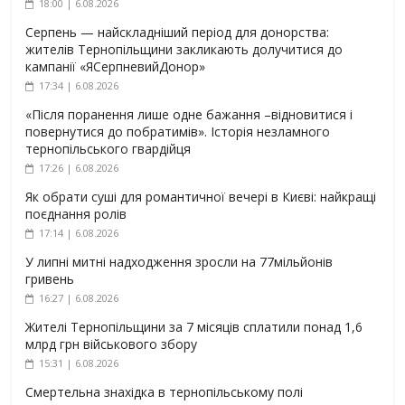
18:00 | 6.08.2026
Серпень — найскладніший період для донорства:
жителів Тернопільщини закликають долучитися до
кампанії «ЯСерпневийДонор»
17:34 | 6.08.2026
«Після поранення лише одне бажання –відновитися і
повернутися до побратимів». Історія незламного
тернопільського гвардійця
17:26 | 6.08.2026
Як обрати суші для романтичної вечері в Києві: найкращі
поєднання ролів
17:14 | 6.08.2026
У липні митні надходження зросли на 77мільйонів
гривень
16:27 | 6.08.2026
Жителі Тернопільщини за 7 місяців сплатили понад 1,6
млрд грн військового збору
15:31 | 6.08.2026
Смертельна знахідка в тернопільському полі