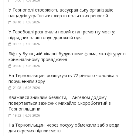
10:00 | 7.08.2026
У Тернополі створюють всеукраїнську організацію
нащадків українських жертв польських репресій
09:10 | 7.08.2026
У Теребовлі розпочали новий етап ремонту мосту:
підрядник влаштовує дорожній одяг
08:33 | 7.08.2026
Ліфт у Бучацькій лікарні будуватиме фірма, яка фігурує в
кримінальному провадженні
08:00 | 7.08.2026
На Тернопільщині розшукують 72-річного чоловіка з
порушенням зору
21:08 | 6.08.2026
Вважався зниклим безвісти, – Ангелом додому
повертається захисник Михайло Скоробогатий з
Тернопільщини
19:32 | 6.08.2026
На Тернопільщині через посуху обмежили забір води
для окремих підприємств