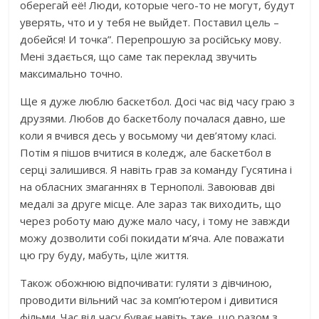
оберегай её! Люди, которые чего-то не могут, будут
уверять, что и у тебя не выйдет. Поставил цель –
добейся! И точка”. Перепрошую за російську мову.
Мені здається, що саме так переклад звучить
максимально точно.
Ще я дуже люблю баскетбол. Досі час від часу граю з
друзями. Любов до баскетболу почалася давно, ше
коли я вчився десь у восьмому чи дев’ятому класі.
Потім я пішов вчитися в коледж, але баскетбол в
серці залишився. Я навіть грав за команду Гусятина і
на обласних змаганнях в Тернополі. Завоював дві
медалі за друге місце. Але зараз так виходить, що
через роботу маю дуже мало часу, і тому не завжди
можу дозволити собі покидати м’яча. Але поважати
цю гру буду, мабуть, ціле життя.
Також обожнюю відпочивати: гуляти з дівчиною,
проводити вільний час за комп’ютером і дивитися
фільми. Час від часу буває навіть таке, що разом з