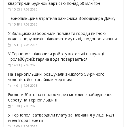
квартирний будинок вартістю понад 50 млн грн
15:55 | 7.08.2026
Тернопільщина втратила захисника Володимира Дичку
15:18 | 7.08.2026
У Заліщиках заборонили поливати городи питною
водою: порушників відключатимуть від водопостачання
15:11 | 7.08.2026
У Тернополі відновили роботу котельні на вулиці
Тролейбусній: гаряча вода повертається
14:33 | 7.08.2026
На Тернопільщині розшукали зниклого 58-річного
чоловіка: його знайшли мертвим
14:01 | 7.08.2026
Екологи б’ють на сполох через можливе забруднення
Серету на Тернопільщині
13:38 | 7.08.2026
У Тернополі затвердили плату за навчання у ліцеї №21
імені Ігоря Герети
13:00 | 7.08.2026