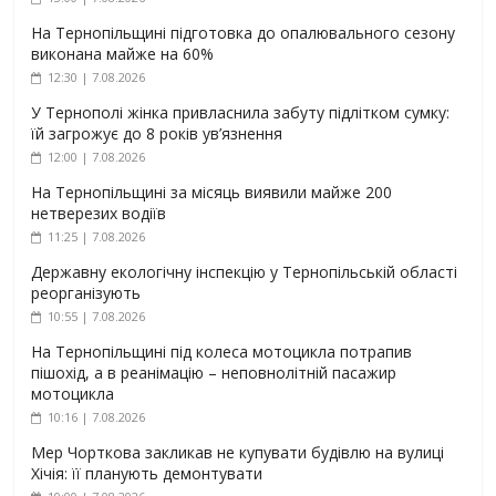
На Тернопільщині підготовка до опалювального сезону
виконана майже на 60%
12:30 | 7.08.2026
У Тернополі жінка привласнила забуту підлітком сумку:
їй загрожує до 8 років ув’язнення
12:00 | 7.08.2026
На Тернопільщині за місяць виявили майже 200
нетверезих водіїв
11:25 | 7.08.2026
Державну екологічну інспекцію у Тернопільській області
реорганізують
10:55 | 7.08.2026
На Тернопільщині під колеса мотоцикла потрапив
пішохід, а в реанімацію – неповнолітній пасажир
мотоцикла
10:16 | 7.08.2026
Мер Чорткова закликав не купувати будівлю на вулиці
Хічія: її планують демонтувати