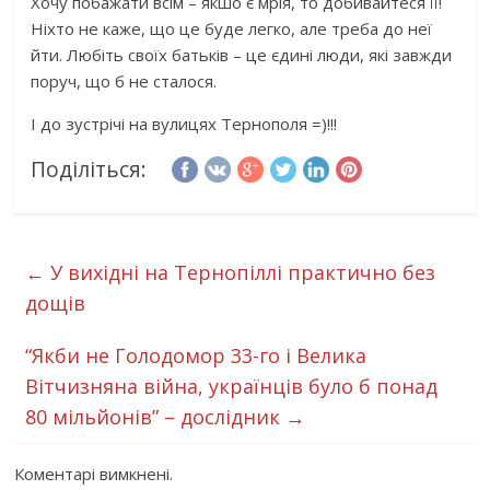
Хочу побажати всім – якшо є мрія, то добивайтеся її!
Ніхто не каже, що це буде легко, але треба до неї
йти. Любіть своїх батьків – це єдині люди, які завжди
поруч, що б не сталося.
І до зустрічі на вулицях Тернополя =)!!!
Поділіться:
←
У вихідні на Тернопіллі практично без
дощів
“Якби не Голодомор 33-го і Велика
Вітчизняна війна, українців було б понад
80 мільйонів” – дослідник
→
Коментарі вимкнені.