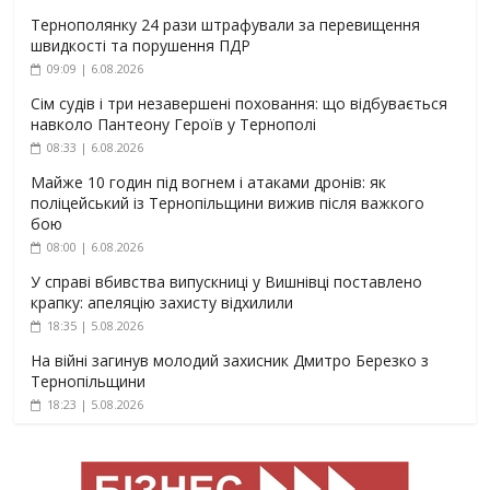
Тернополянку 24 рази штрафували за перевищення
швидкості та порушення ПДР
09:09 | 6.08.2026
Сім судів і три незавершені поховання: що відбувається
навколо Пантеону Героїв у Тернополі
08:33 | 6.08.2026
Майже 10 годин під вогнем і атаками дронів: як
поліцейський із Тернопільщини вижив після важкого
бою
08:00 | 6.08.2026
У справі вбивства випускниці у Вишнівці поставлено
крапку: апеляцію захисту відхилили
18:35 | 5.08.2026
На війні загинув молодий захисник Дмитро Березко з
Тернопільщини
18:23 | 5.08.2026