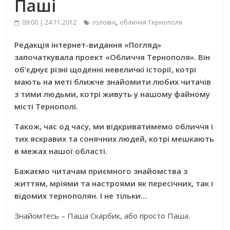
Паші
,
09:00 | 24.11.2012
головні
обличчя Тернополя
Редакція інтернет-видання «Погляд»
започаткувала проект «Обличчя Тернополя». Він
об’єднує різні щоденні невеличкі історії, котрі
мають на меті
ближче
знайомити любих читачів
з тими людьми, котрі живуть у нашому файному
місті Тернополі.
Також, час од часу, ми відкриватимемо обличчя і
тих яскравих та сонячних людей, котрі мешкають
в межах нашої області.
Бажаємо читачам приємного знайомства з
життям, мріями та настроями як пересічних, так і
відомих тернополян. І не тільки…
Знайомтесь – Паша Скарбик, або просто Паша.