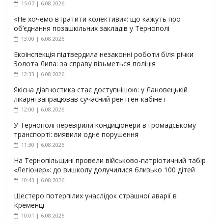
15:07 | 6.08.2026
«Не хочемо втратити колективи»: що кажуть про
об’єднання позашкільних закладів у Тернополі
13:00 | 6.08.2026
Екоінспекція підтвердила незаконні роботи біля річки
Золота Липа: за справу візьметься поліція
12:33 | 6.08.2026
Якісна діагностика стає доступнішою: у Лановецькій
лікарні запрацював сучасний рентген-кабінет
12:00 | 6.08.2026
У Тернополі перевірили кондиціонери в громадському
транспорті: виявили одне порушення
11:30 | 6.08.2026
На Тернопільщині провели військово-патріотичний табір
«Легіонер»: до вишколу долучилися близько 100 дітей
10:43 | 6.08.2026
Шестеро потерпілих унаслідок страшної аварії в
Кременці
10:01 | 6.08.2026