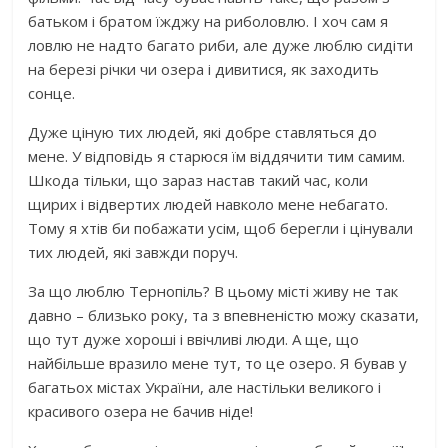
батьком і братом їжджу на риболовлю. І хоч сам я
ловлю не надто багато риби, але дуже люблю сидіти
на березі річки чи озера і дивитися, як заходить
сонце.
Дуже ціную тих людей, які добре ставляться до
мене. У відповідь я старюся їм віддячити тим самим.
Шкода тільки, що зараз настав такий час, коли
щирих і відвертих людей навколо мене небагато.
Тому я хтів би побажати усім, щоб берегли і цінували
тих людей, які завжди поруч.
За що люблю Тернопіль? В цьому місті живу не так
давно – близько року, та з впевненістю можу сказати,
що тут дуже хороші і ввічливі люди. А ще, що
найбільше вразило мене тут, то це озеро. Я бував у
багатьох містах України, але настільки великого і
красивого озера не бачив ніде!